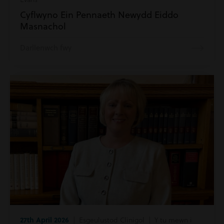
Cyflwyno Ein Pennaeth Newydd Eiddo
Masnachol
Darllenwch fwy
27th April 2026
| Esgeulustod Clinigol | Y tu mewn i