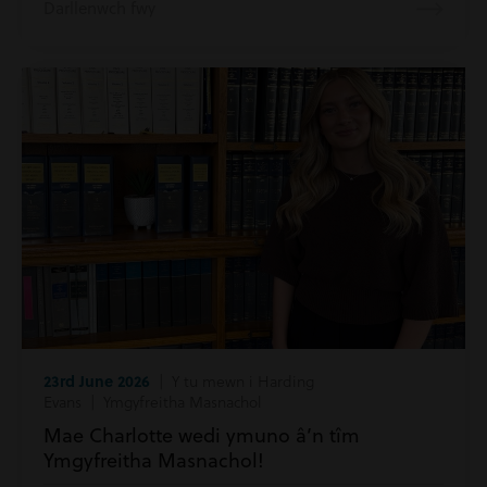
Darllenwch fwy
23rd June 2026
| Y tu mewn i Harding
Evans | Ymgyfreitha Masnachol
Mae Charlotte wedi ymuno â’n tîm
Ymgyfreitha Masnachol!