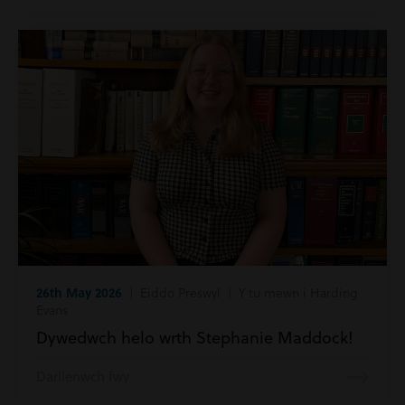
26th May 2026
| Eiddo Preswyl | Y tu mewn i Harding
Evans
Dywedwch helo wrth Stephanie Maddock!
Darllenwch fwy