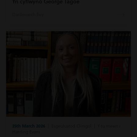
Yn cyflwyno George Tagoe
Darllenwch fwy
25th March 2026
| Esgeulustod Clinigol | Y tu mewn i
Harding Evans