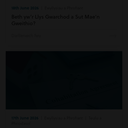
18th June 2026
| Ewyllysiau a Phrofiant
Beth yw’r Llys Gwarchod a Sut Mae’n
Gweithio?
Darllenwch fwy
17th June 2026
| Ewyllysiau a Phrofiant | Teulu a
Phriodasol