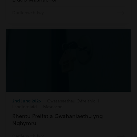
Darllenwch fwy
2nd June 2026
| Gwasanaethau Cyfreithiol i
Landlordiaid | Masnachol
Rhentu Preifat a Gwahaniaethu yng
Nghymru
Darllenwch fwy