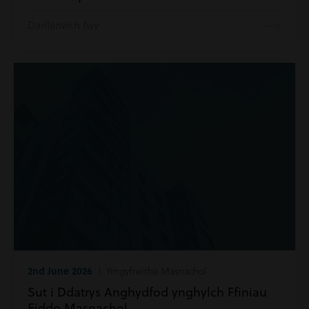
Darllenwch fwy
2nd June 2026
| Ymgyfreitha Masnachol
Sut i Ddatrys Anghydfod ynghylch Ffiniau
Eiddo Masnachol