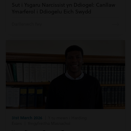
Sut i Ysgaru Narcissist yn Ddiogel: Canllaw
Ymarferol i Ddiogelu Eich Swydd
Darllenwch fwy
31st March 2026
| Y tu mewn i Harding
Evans | Ymgyfreitha Masnachol