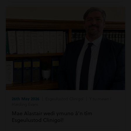
26th May 2026
| Esgeulustod Clinigol | Y tu mewn i
Harding Evans
Mae Alastair wedi ymuno â’n tîm
Esgeulustod Clinigol!