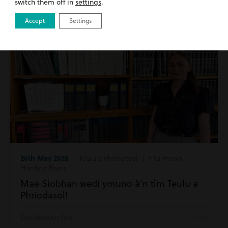
switch them off in
settings
.
Darllenwch fwy
Accept
Settings
26th May 2026
| Teulu a Phriodasol | Y tu mewn i
Harding Evans
Mae Siobhan wedi ymuno â’n tîm Teulu a
Phriodasol!
Darllenwch fwy