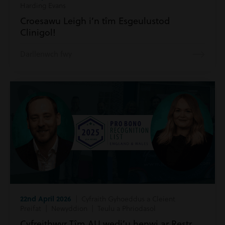
Harding Evans
Croesawu Leigh i’n tîm Esgeulustod
Clinigol!
Darllenwch fwy
22nd April 2026
| Cyfraith Gyhoeddus a Cleient
Preifat | Newyddion | Teulu a Phriodasol
Cyfreithwyr Tîm AU wedi’u henwi ar Restr