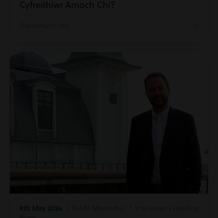
Cyfreithiwr Arnoch Chi?
Darllenwch fwy
8th May 2026
| Eiddo Masnachol | Y tu mewn i Harding
Evans