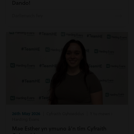
Dando!
Darllenwch fwy
26th May 2026
| Cyfraith Gyhoeddus | Y tu mewn i
Harding Evans
Mae Esther yn ymuno â’n tîm Cyfraith