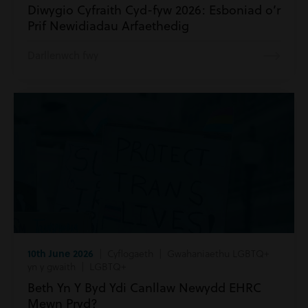
Diwygio Cyfraith Cyd-fyw 2026: Esboniad o’r
Prif Newidiadau Arfaethedig
Darllenwch fwy
10th June 2026
| Cyflogaeth | Gwahaniaethu LGBTQ+
yn y gwaith | LGBTQ+
Beth Yn Y Byd Ydi Canllaw Newydd EHRC
Mewn Pryd?