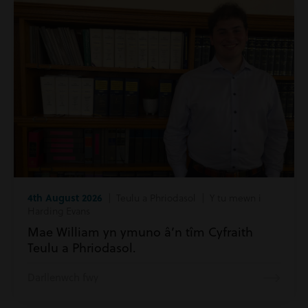
4th August 2026
| Teulu a Phriodasol | Y tu mewn i
Harding Evans
Mae William yn ymuno â’n tîm Cyfraith
Teulu a Phriodasol.
Darllenwch fwy