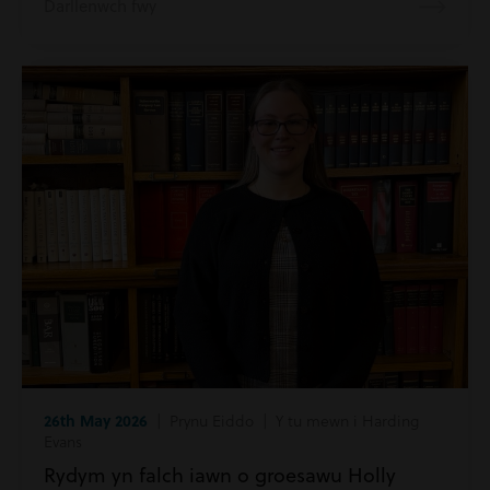
Darllenwch fwy
26th May 2026
| Prynu Eiddo | Y tu mewn i Harding
Evans
Rydym yn falch iawn o groesawu Holly