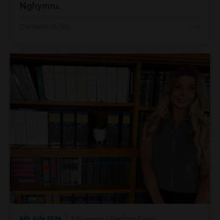
Nghymru.
Darllenwch fwy
6th July 2026
| Y tu mewn i Harding Evans