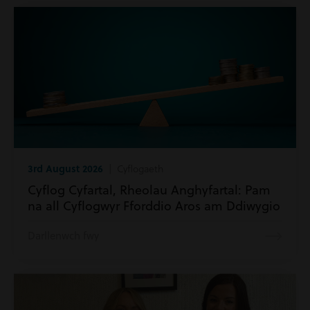
3rd August 2026
| Cyflogaeth
Cyflog Cyfartal, Rheolau Anghyfartal: Pam
na all Cyflogwyr Fforddio Aros am Ddiwygio
Darllenwch fwy