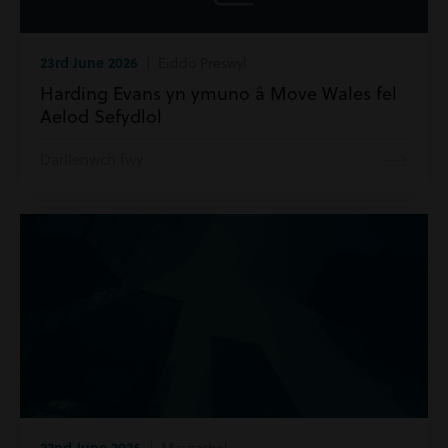
23rd June 2026
| Eiddo Preswyl
Harding Evans yn ymuno â Move Wales fel
Aelod Sefydlol
Darllenwch fwy
22nd June 2026
| Masnachol