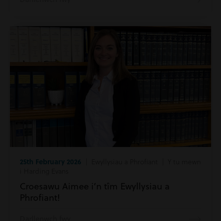
25th February 2026
| Ewyllysiau a Phrofiant | Y tu mewn
i Harding Evans
Croesawu Aimee i’n tîm Ewyllysiau a
Phrofiant!
Darllenwch fwy