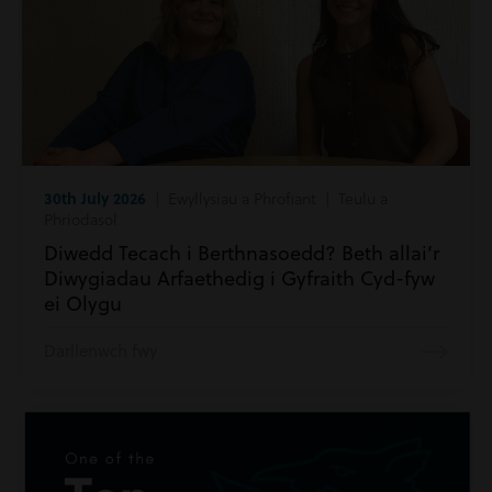
30th July 2026
| Ewyllysiau a Phrofiant | Teulu a
Phriodasol
Diwedd Tecach i Berthnasoedd? Beth allai’r
Diwygiadau Arfaethedig i Gyfraith Cyd-fyw
ei Olygu
Darllenwch fwy