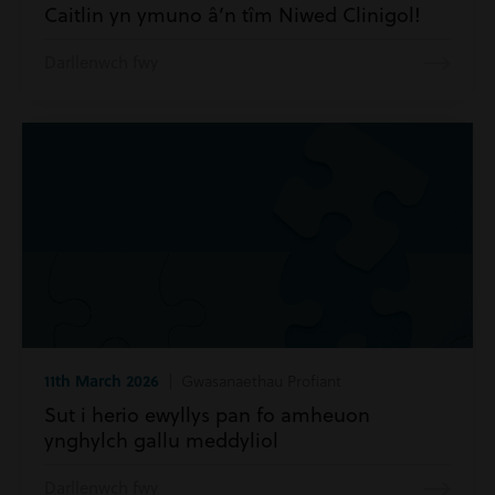
Caitlin yn ymuno â’n tîm Niwed Clinigol!
Darllenwch fwy
11th March 2026
| Gwasanaethau Profiant
Sut i herio ewyllys pan fo amheuon
ynghylch gallu meddyliol
Darllenwch fwy