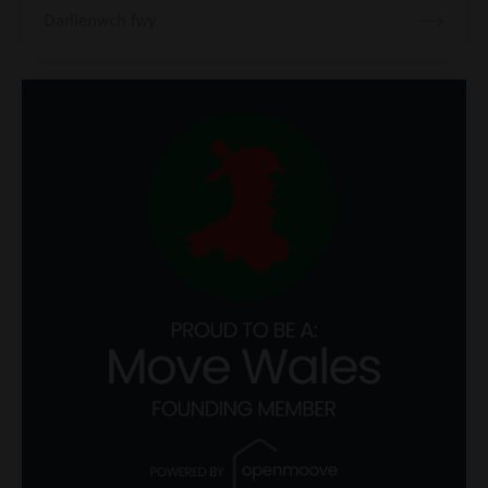
Darllenwch fwy