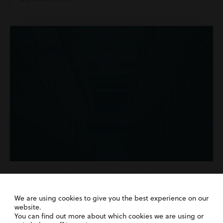
1st June 2026
| Camau gweithredu yn erbyn
awdurdodau cyhoeddus
We are using cookies to give you the best experience on our
Chwestau Carchar: A allwch chi siwio
website.
carchar am farwolaeth anghyfreithlon?
You can find out more about which cookies we are using or