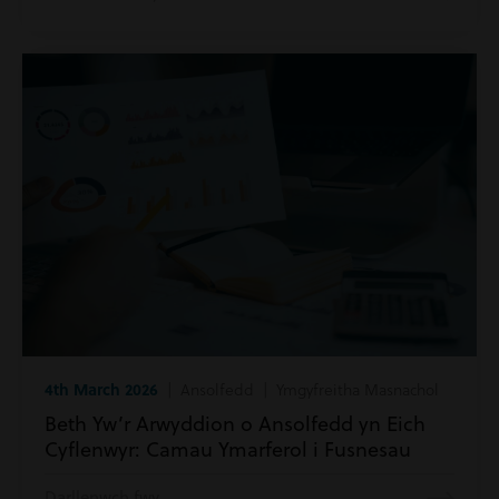
4th March 2026
| Ansolfedd | Ymgyfreitha Masnachol
Beth Yw’r Arwyddion o Ansolfedd yn Eich
Cyflenwyr: Camau Ymarferol i Fusnesau
Darllenwch fwy