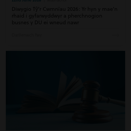
Diwygio Tŷ’r Cwmnïau 2026: Yr hyn y mae’n
rhaid i gyfarwyddwyr a pherchnogion
busnes y DU ei wneud nawr
Darllenwch fwy