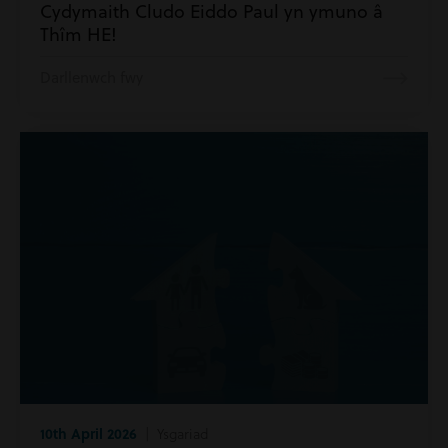
Cydymaith Cludo Eiddo Paul yn ymuno â
Thîm HE!
Darllenwch fwy
10th April 2026
| Ysgariad