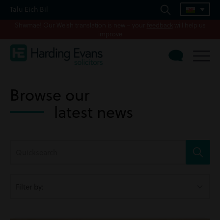
Talu Eich Bil
Shwmae! Our Welsh translation is new – your
feedback
will help us
improve
Browse our
latest news