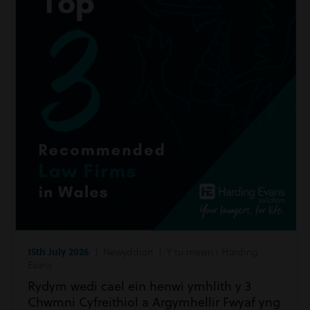
15th July 2026
| Newyddion | Y tu mewn i Harding
Evans
Rydym wedi cael ein henwi ymhlith y 3
Chwmni Cyfreithiol a Argymhellir Fwyaf yng