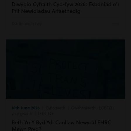
Diwygio Cyfraith Cyd-fyw 2026: Esboniad o’r
Prif Newidiadau Arfaethedig
Darllenwch fwy
10th June 2026
| Cyflogaeth | Gwahaniaethu LGBTQ+
yn y gwaith | LGBTQ+
Beth Yn Y Byd Ydi Canllaw Newydd EHRC
Mewn Pryd?