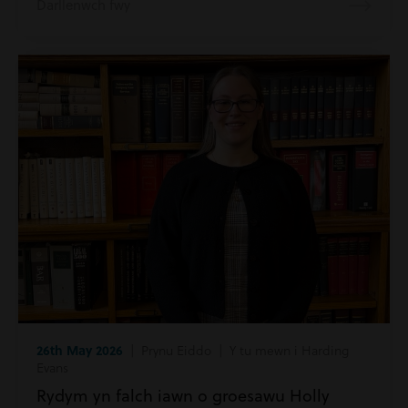
Darllenwch fwy
26th May 2026
| Prynu Eiddo | Y tu mewn i Harding
Evans
Rydym yn falch iawn o groesawu Holly