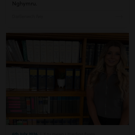
Nghymru.
Darllenwch fwy
6th July 2026
| Y tu mewn i Harding Evans