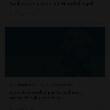
Caitlin yn ymuno â’n tîm Niwed Clinigol!
Darllenwch fwy
11th March 2026
| Gwasanaethau Profiant
Sut i herio ewyllys pan fo amheuon
ynghylch gallu meddyliol
Darllenwch fwy