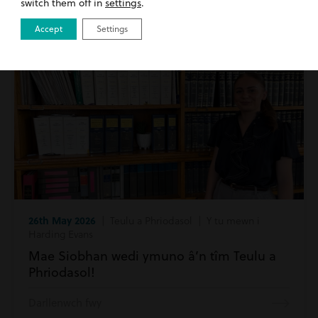
switch them off in
settings
.
Darllenwch fwy
Accept
Settings
26th May 2026
| Teulu a Phriodasol | Y tu mewn i
Harding Evans
Mae Siobhan wedi ymuno â’n tîm Teulu a
Phriodasol!
Darllenwch fwy