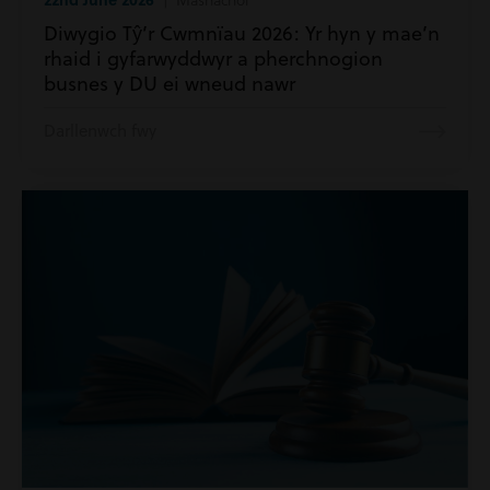
Diwygio Tŷ’r Cwmnïau 2026: Yr hyn y mae’n
rhaid i gyfarwyddwyr a pherchnogion
busnes y DU ei wneud nawr
Darllenwch fwy