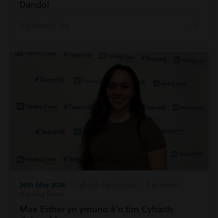
Dando!
Darllenwch fwy
26th May 2026
| Cyfraith Gyhoeddus | Y tu mewn i
Harding Evans
Mae Esther yn ymuno â’n tîm Cyfraith