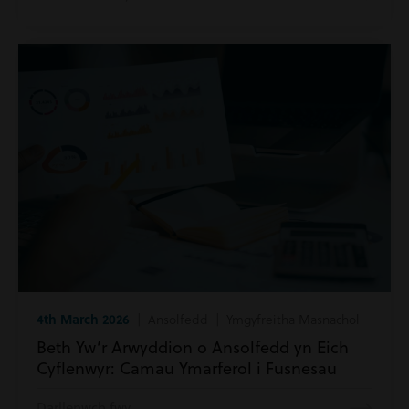
4th March 2026
| Ansolfedd | Ymgyfreitha Masnachol
Beth Yw’r Arwyddion o Ansolfedd yn Eich
Cyflenwyr: Camau Ymarferol i Fusnesau
Darllenwch fwy