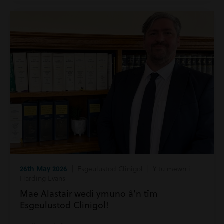
26th May 2026
| Esgeulustod Clinigol | Y tu mewn i
Harding Evans
Mae Alastair wedi ymuno â’n tîm
Esgeulustod Clinigol!