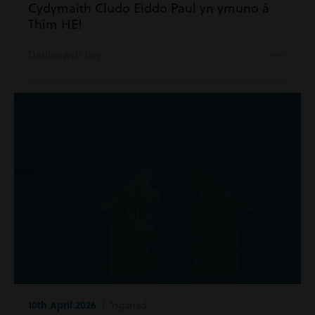
Cydymaith Cludo Eiddo Paul yn ymuno â
Thîm HE!
Darllenwch fwy
10th April 2026
| Ysgariad