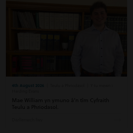
4th August 2026
| Teulu a Phriodasol | Y tu mewn i
Harding Evans
Mae William yn ymuno â’n tîm Cyfraith
Teulu a Phriodasol.
Darllenwch fwy