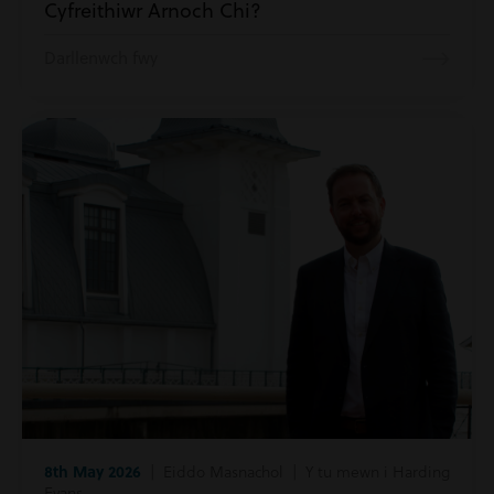
Cyfreithiwr Arnoch Chi?
Darllenwch fwy
8th May 2026
| Eiddo Masnachol | Y tu mewn i Harding
Evans