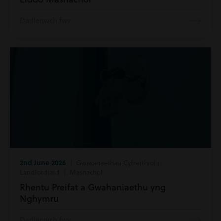
Darllenwch fwy
2nd June 2026
| Gwasanaethau Cyfreithiol i
Landlordiaid | Masnachol
Rhentu Preifat a Gwahaniaethu yng
Nghymru
Darllenwch fwy