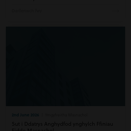
Darllenwch fwy
2nd June 2026
| Ymgyfreitha Masnachol
Sut i Ddatrys Anghydfod ynghylch Ffiniau
Eiddo Masnachol