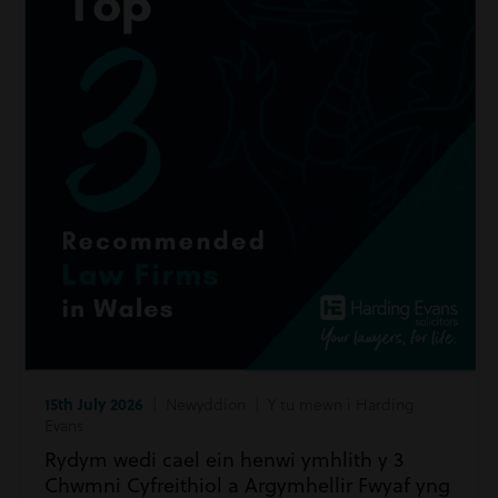
15th July 2026
| Newyddion | Y tu mewn i Harding
Evans
Rydym wedi cael ein henwi ymhlith y 3
Chwmni Cyfreithiol a Argymhellir Fwyaf yng