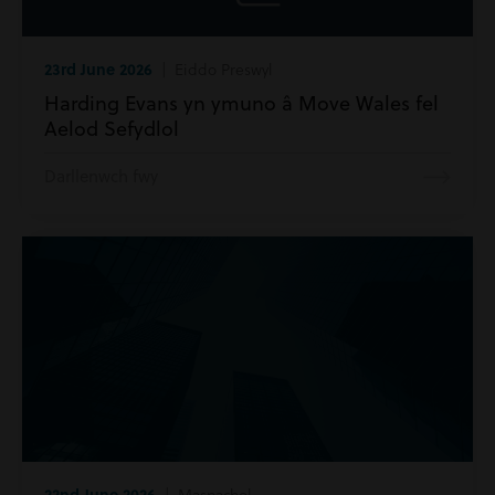
23rd June 2026
| Eiddo Preswyl
Harding Evans yn ymuno â Move Wales fel
Aelod Sefydlol
Darllenwch fwy
22nd June 2026
| Masnachol