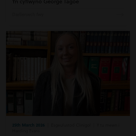
Yn cyflwyno George Tagoe
Darllenwch fwy
25th March 2026
| Esgeulustod Clinigol | Y tu mewn i
Harding Evans