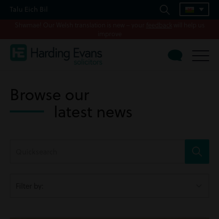
Talu Eich Bil
Shwmae! Our Welsh translation is new – your
feedback
will help us
improve
Browse our
latest news