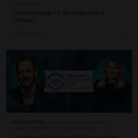
Harding Evans
Croesawu Leigh i’n tîm Esgeulustod
Clinigol!
Darllenwch fwy
22nd April 2026
| Cyfraith Gyhoeddus a Cleient
Preifat | Newyddion | Teulu a Phriodasol
Cyfreithwyr Tîm AU wedi’u henwi ar Restr