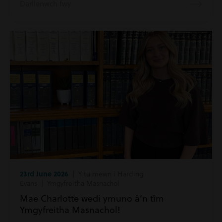
Darllenwch fwy
23rd June 2026
| Y tu mewn i Harding
Evans | Ymgyfreitha Masnachol
Mae Charlotte wedi ymuno â’n tîm
Ymgyfreitha Masnachol!