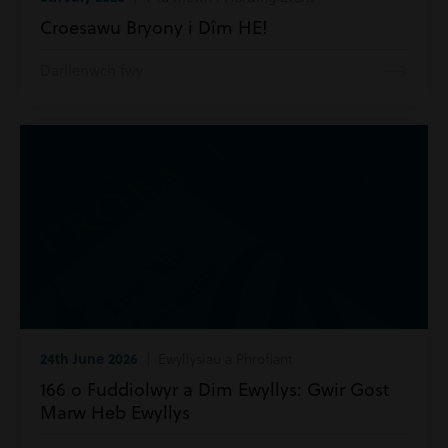
Croesawu Bryony i Dîm HE!
Darllenwch fwy
24th June 2026
| Ewyllysiau a Phrofiant
166 o Fuddiolwyr a Dim Ewyllys: Gwir Gost
Marw Heb Ewyllys