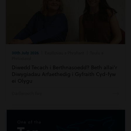
30th July 2026
| Ewyllysiau a Phrofiant | Teulu a
Phriodasol
Diwedd Tecach i Berthnasoedd? Beth allai’r
Diwygiadau Arfaethedig i Gyfraith Cyd-fyw
ei Olygu
Darllenwch fwy