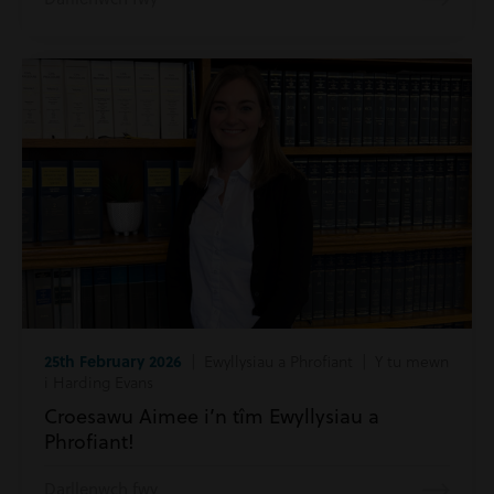
25th February 2026
| Ewyllysiau a Phrofiant | Y tu mewn
i Harding Evans
Croesawu Aimee i’n tîm Ewyllysiau a
Phrofiant!
Darllenwch fwy