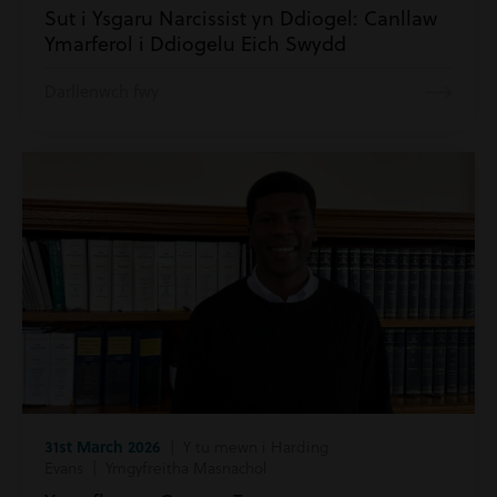
Sut i Ysgaru Narcissist yn Ddiogel: Canllaw
Ymarferol i Ddiogelu Eich Swydd
Darllenwch fwy
31st March 2026
| Y tu mewn i Harding
Evans | Ymgyfreitha Masnachol