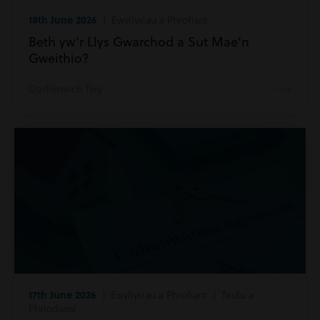
18th June 2026
| Ewyllysiau a Phrofiant
Beth yw’r Llys Gwarchod a Sut Mae’n
Gweithio?
Darllenwch fwy
17th June 2026
| Ewyllysiau a Phrofiant | Teulu a
Phriodasol