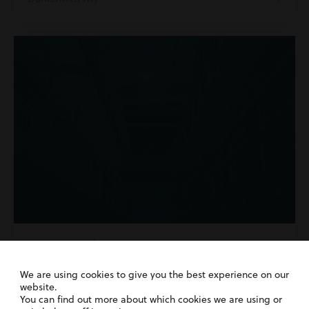
1st June 2026
| Camau gweithredu yn erbyn
awdurdodau cyhoeddus
We are using cookies to give you the best experience on our
Chwestau Carchar: A allwch chi siwio
website.
carchar am farwolaeth anghyfreithlon?
You can find out more about which cookies we are using or