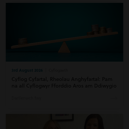
3rd August 2026
| Cyflogaeth
Cyflog Cyfartal, Rheolau Anghyfartal: Pam
na all Cyflogwyr Fforddio Aros am Ddiwygio
Darllenwch fwy