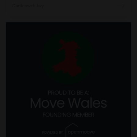
Darllenwch fwy