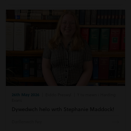
26th May 2026
| Eiddo Preswyl | Y tu mewn i Harding
Evans
Dywedwch helo wrth Stephanie Maddock!
Darllenwch fwy