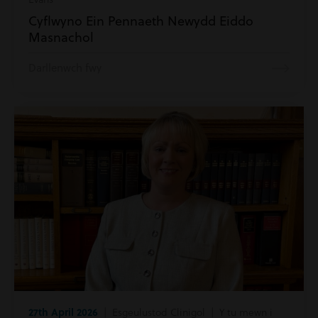
Cyflwyno Ein Pennaeth Newydd Eiddo
Masnachol
Darllenwch fwy
27th April 2026
| Esgeulustod Clinigol | Y tu mewn i