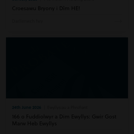
Croesawu Bryony i Dîm HE!
Darllenwch fwy
24th June 2026
| Ewyllysiau a Phrofiant
166 o Fuddiolwyr a Dim Ewyllys: Gwir Gost
Marw Heb Ewyllys