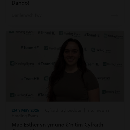
Dando!
Darllenwch fwy
26th May 2026
| Cyfraith Gyhoeddus | Y tu mewn i
Harding Evans
Mae Esther yn ymuno â’n tîm Cyfraith