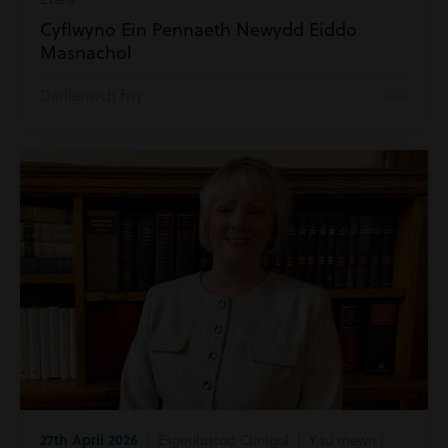
Cyflwyno Ein Pennaeth Newydd Eiddo
Masnachol
Darllenwch fwy
27th April 2026
| Esgeulustod Clinigol | Y tu mewn i