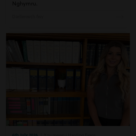
Nghymru.
Darllenwch fwy
6th July 2026
| Y tu mewn i Harding Evans