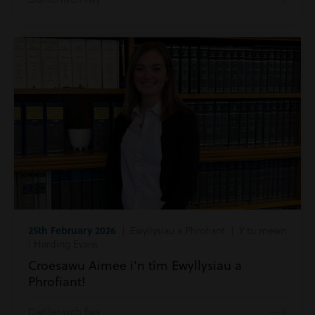
25th February 2026
| Ewyllysiau a Phrofiant | Y tu mewn
i Harding Evans
Croesawu Aimee i’n tîm Ewyllysiau a
Phrofiant!
Darllenwch fwy