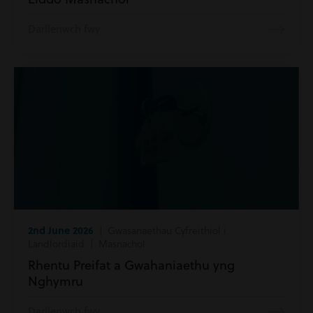
Darllenwch fwy
2nd June 2026
| Gwasanaethau Cyfreithiol i
Landlordiaid | Masnachol
Rhentu Preifat a Gwahaniaethu yng
Nghymru
Darllenwch fwy