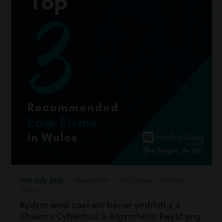
15th July 2026
| Newyddion | Y tu mewn i Harding
Evans
Rydym wedi cael ein henwi ymhlith y 3
Chwmni Cyfreithiol a Argymhellir Fwyaf yng