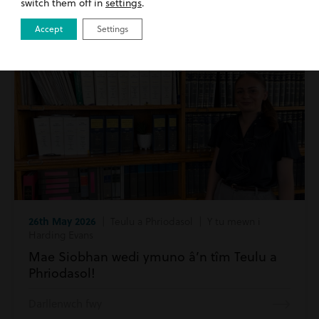
switch them off in
settings
.
Darllenwch fwy
Accept
Settings
26th May 2026
| Teulu a Phriodasol | Y tu mewn i
Harding Evans
Mae Siobhan wedi ymuno â’n tîm Teulu a
Phriodasol!
Darllenwch fwy