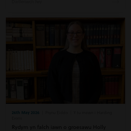
Darllenwch fwy
26th May 2026
| Prynu Eiddo | Y tu mewn i Harding
Evans
Rydym yn falch iawn o groesawu Holly