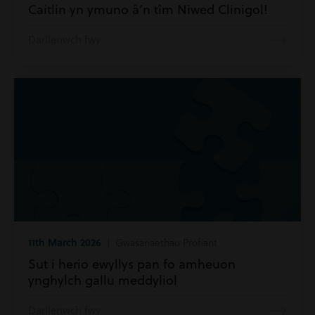
Caitlin yn ymuno â’n tîm Niwed Clinigol!
Darllenwch fwy
11th March 2026
| Gwasanaethau Profiant
Sut i herio ewyllys pan fo amheuon
ynghylch gallu meddyliol
Darllenwch fwy