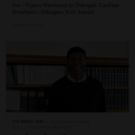
Sut i Ysgaru Narcissist yn Ddiogel: Canllaw
Ymarferol i Ddiogelu Eich Swydd
Darllenwch fwy
31st March 2026
| Y tu mewn i Harding
Evans | Ymgyfreitha Masnachol