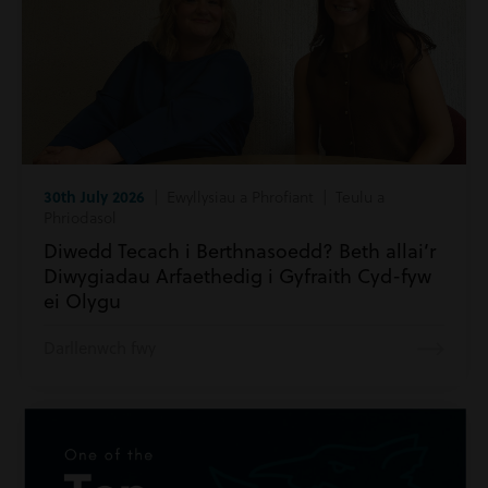
30th July 2026
| Ewyllysiau a Phrofiant | Teulu a
Phriodasol
Diwedd Tecach i Berthnasoedd? Beth allai’r
Diwygiadau Arfaethedig i Gyfraith Cyd-fyw
ei Olygu
Darllenwch fwy