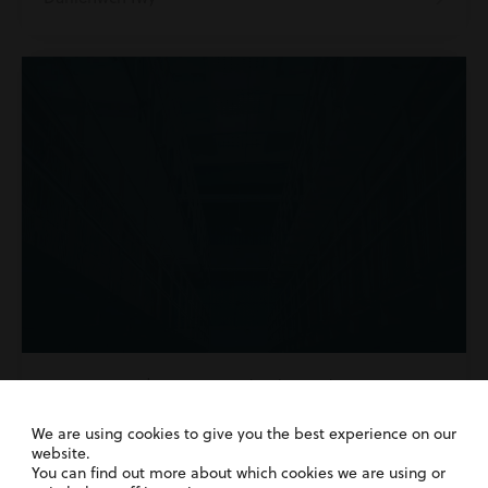
1st June 2026
| Camau gweithredu yn erbyn
awdurdodau cyhoeddus
We are using cookies to give you the best experience on our
Chwestau Carchar: A allwch chi siwio
website.
carchar am farwolaeth anghyfreithlon?
You can find out more about which cookies we are using or