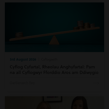
3rd August 2026
| Cyflogaeth
Cyflog Cyfartal, Rheolau Anghyfartal: Pam
na all Cyflogwyr Fforddio Aros am Ddiwygio
Darllenwch fwy