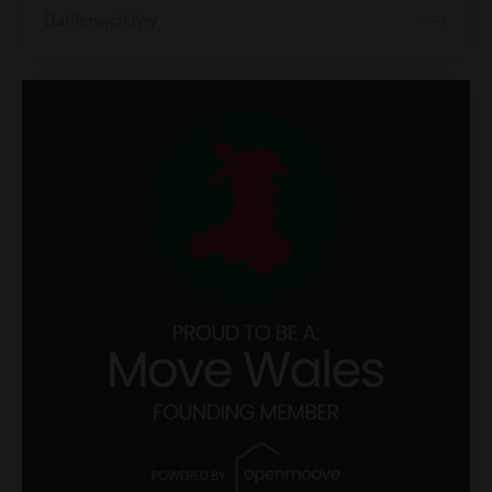
Darllenwch fwy