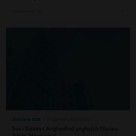
Darllenwch fwy
2nd June 2026
| Ymgyfreitha Masnachol
Sut i Ddatrys Anghydfod ynghylch Ffiniau
Eiddo Masnachol