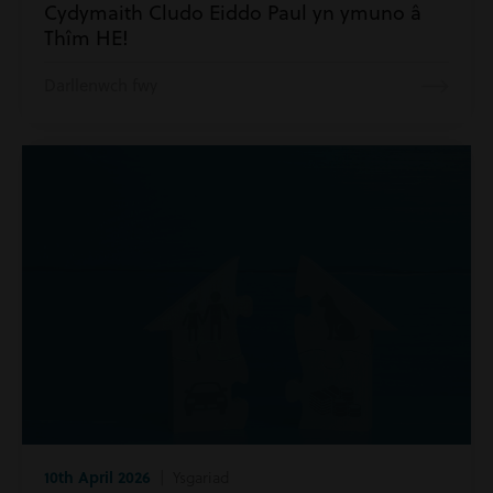
Cydymaith Cludo Eiddo Paul yn ymuno â
Thîm HE!
Darllenwch fwy
10th April 2026
| Ysgariad