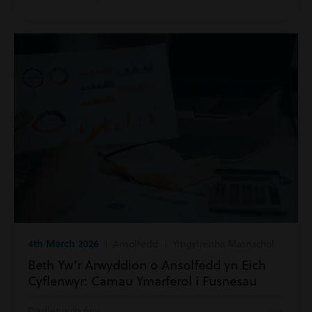
4th March 2026
| Ansolfedd | Ymgyfreitha Masnachol
Beth Yw’r Arwyddion o Ansolfedd yn Eich
Cyflenwyr: Camau Ymarferol i Fusnesau
Darllenwch fwy