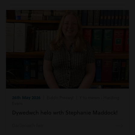
26th May 2026
| Eiddo Preswyl | Y tu mewn i Harding
Evans
Dywedwch helo wrth Stephanie Maddock!
Darllenwch fwy