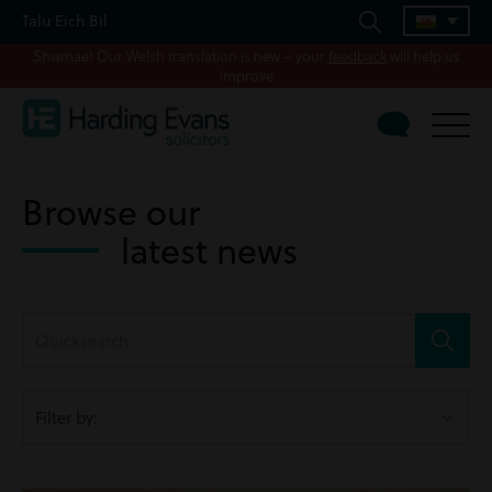
Talu Eich Bil
Shwmae! Our Welsh translation is new – your
feedback
will help us
improve
Browse our
latest news