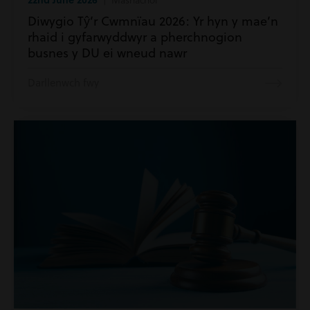
Diwygio Tŷ’r Cwmnïau 2026: Yr hyn y mae’n
rhaid i gyfarwyddwyr a pherchnogion
busnes y DU ei wneud nawr
Darllenwch fwy