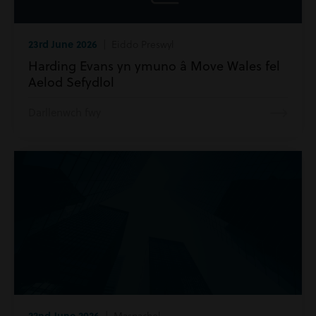
23rd June 2026
| Eiddo Preswyl
Harding Evans yn ymuno â Move Wales fel
Aelod Sefydlol
Darllenwch fwy
22nd June 2026
| Masnachol