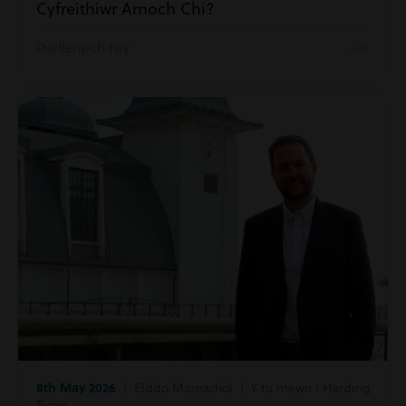
Cyfreithiwr Arnoch Chi?
Darllenwch fwy
8th May 2026
| Eiddo Masnachol | Y tu mewn i Harding
Evans