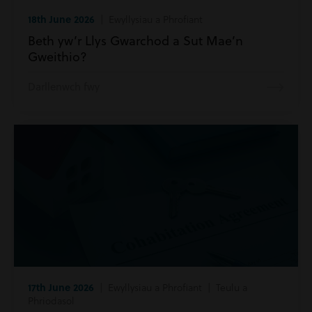
18th June 2026
| Ewyllysiau a Phrofiant
Beth yw’r Llys Gwarchod a Sut Mae’n
Gweithio?
Darllenwch fwy
17th June 2026
| Ewyllysiau a Phrofiant | Teulu a
Phriodasol