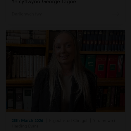
Yn cyflwyno George Tagoe
Darllenwch fwy
25th March 2026
| Esgeulustod Clinigol | Y tu mewn i
Harding Evans