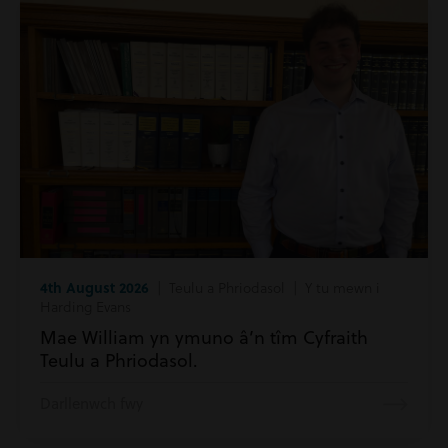
4th August 2026
| Teulu a Phriodasol | Y tu mewn i
Harding Evans
Mae William yn ymuno â’n tîm Cyfraith
Teulu a Phriodasol.
Darllenwch fwy