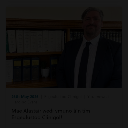
26th May 2026
| Esgeulustod Clinigol | Y tu mewn i
Harding Evans
Mae Alastair wedi ymuno â’n tîm
Esgeulustod Clinigol!