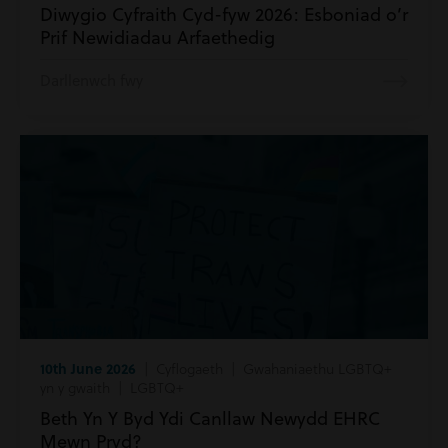
Diwygio Cyfraith Cyd-fyw 2026: Esboniad o’r
Prif Newidiadau Arfaethedig
Darllenwch fwy
10th June 2026
| Cyflogaeth | Gwahaniaethu LGBTQ+
yn y gwaith | LGBTQ+
Beth Yn Y Byd Ydi Canllaw Newydd EHRC
Mewn Pryd?