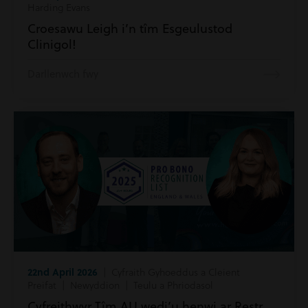
Harding Evans
Croesawu Leigh i’n tîm Esgeulustod
Clinigol!
Darllenwch fwy
22nd April 2026
| Cyfraith Gyhoeddus a Cleient
Preifat | Newyddion | Teulu a Phriodasol
Cyfreithwyr Tîm AU wedi’u henwi ar Restr