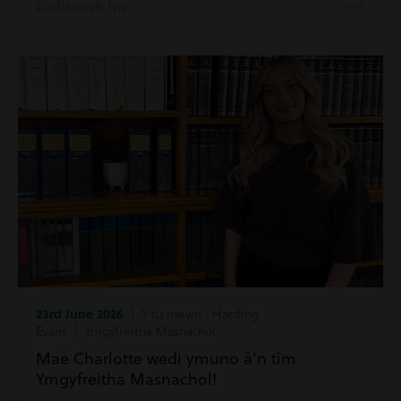
Darllenwch fwy
23rd June 2026
| Y tu mewn i Harding
Evans | Ymgyfreitha Masnachol
Mae Charlotte wedi ymuno â’n tîm
Ymgyfreitha Masnachol!