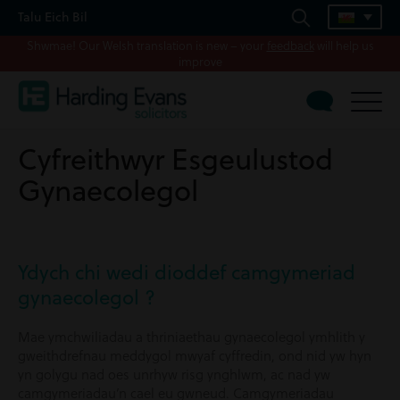
Talu Eich Bil
Shwmae! Our Welsh translation is new – your
feedback
will help us
improve
Cyfreithwyr Esgeulustod
Gynaecolegol
Ydych chi wedi dioddef camgymeriad
gynaecolegol ?
Mae ymchwiliadau a thriniaethau gynaecolegol ymhlith y
gweithdrefnau meddygol mwyaf cyffredin, ond nid yw hyn
yn golygu nad oes unrhyw risg ynghlwm, ac nad yw
camgymeriadau’n cael eu gwneud. Camgymeriadau