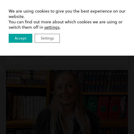
We are using cookies to give you the best experience on our
website.
27th April 2026
| Esgeulustod Clinigol | Y tu mewn i
You can find out more about which cookies we are using or
Harding Evans
switch them off in
settings
.
Croesawu Leigh i’n tîm Esgeulustod
Accept
Settings
Clinigol!
Darllenwch fwy