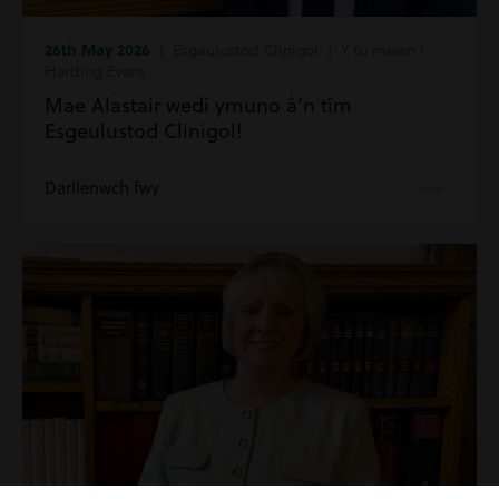
26th May 2026
| Esgeulustod Clinigol | Y tu mewn i
Harding Evans
Mae Alastair wedi ymuno â’n tîm
Esgeulustod Clinigol!
Darllenwch fwy