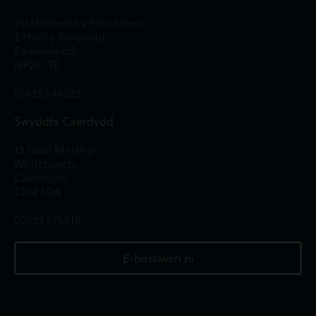
Ystafelloedd y Frenhines,
2 Heol y Gogledd,
Casnewydd,
NP20 1TE
01633 244233
Swyddfa Caerdydd
13 Heol Merthyr,
Whitchurch,
Caerdydd,
CF14 1DA
02922 676818
E-bostiwch ni