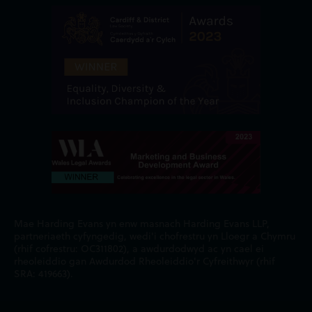
Mae Harding Evans yn enw masnach Harding Evans LLP,
partneriaeth cyfyngedig, wedi'i chofrestru yn Lloegr a Chymru
(rhif cofrestru: OC311802), a awdurdodwyd ac yn cael ei
rheoleiddio gan Awdurdod Rheoleiddio'r Cyfreithwyr (rhif
SRA: 419663).