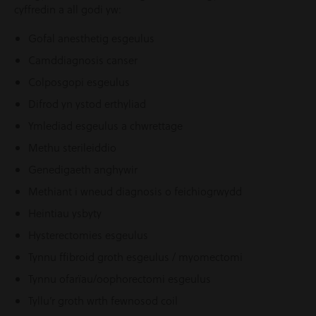
cyffredin a all godi yw:
Gofal anesthetig esgeulus
Camddiagnosis canser
Colposgopi esgeulus
Difrod yn ystod erthyliad
Ymlediad esgeulus a chwrettage
Methu sterileiddio
Genedigaeth anghywir
Methiant i wneud diagnosis o feichiogrwydd
Heintiau ysbyty
Hysterectomies esgeulus
Tynnu ffibroid groth esgeulus / myomectomi
Tynnu ofarïau/oophorectomi esgeulus
Tyllu’r groth wrth fewnosod coil