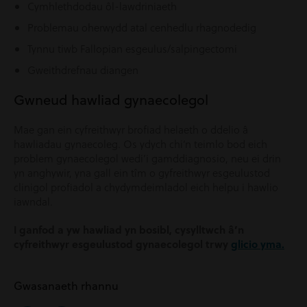
Cymhlethdodau ôl-lawdriniaeth
Problemau oherwydd atal cenhedlu rhagnodedig
Tynnu tiwb Fallopian esgeulus/salpingectomi
Gweithdrefnau diangen
Gwneud hawliad gynaecolegol
Mae gan ein cyfreithwyr brofiad helaeth o ddelio â
hawliadau gynaecoleg. Os ydych chi’n teimlo bod eich
problem gynaecolegol wedi’i gamddiagnosio, neu ei drin
yn anghywir, yna gall ein tîm o gyfreithwyr esgeulustod
clinigol profiadol a chydymdeimladol eich helpu i hawlio
iawndal.
I ganfod a yw hawliad yn bosibl, cysylltwch â’n
cyfreithwyr esgeulustod gynaecolegol trwy
glicio yma.
Gwasanaeth rhannu