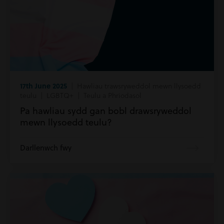
17th June 2025
| Hawliau trawsryweddol mewn llysoedd
teulu | LGBTQ+ | Teulu a Phriodasol
Pa hawliau sydd gan bobl drawsryweddol
mewn llysoedd teulu?
Darllenwch fwy