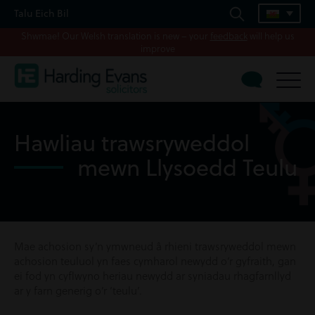
Talu Eich Bil
Shwmae! Our Welsh translation is new – your
feedback
will help us
improve
Hawliau trawsryweddol
mewn Llysoedd Teulu
Mae achosion sy’n ymwneud â rhieni trawsryweddol mewn
achosion teuluol yn faes cymharol newydd o’r gyfraith, gan
ei fod yn cyflwyno heriau newydd ar syniadau rhagfarnllyd
ar y farn generig o’r ‘teulu’.