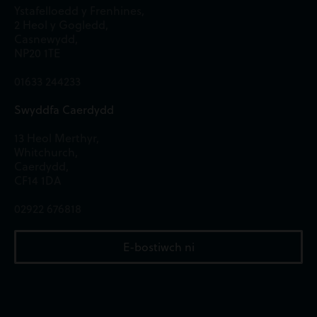
Ystafelloedd y Frenhines,
2 Heol y Gogledd,
Casnewydd,
NP20 1TE
01633 244233
Swyddfa Caerdydd
13 Heol Merthyr,
Whitchurch,
Caerdydd,
CF14 1DA
02922 676818
E-bostiwch ni