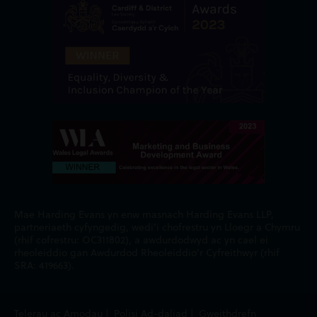
Mae Harding Evans yn enw masnach Harding Evans LLP,
partneriaeth cyfyngedig, wedi'i chofrestru yn Lloegr a Chymru
(rhif cofrestru: OC311802), a awdurdodwyd ac yn cael ei
rheoleiddio gan Awdurdod Rheoleiddio'r Cyfreithwyr (rhif
SRA: 419663).
Telerau ac Amodau
|
Polisi Ad-daliad
|
Gweithdrefn