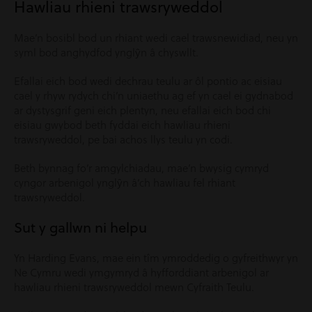
Hawliau rhieni trawsryweddol
Mae’n bosibl bod un rhiant wedi cael trawsnewidiad, neu yn
syml bod anghydfod ynglŷn â chyswllt.
Efallai eich bod wedi dechrau teulu ar ôl pontio ac eisiau
cael y rhyw rydych chi’n uniaethu ag ef yn cael ei gydnabod
ar dystysgrif geni eich plentyn, neu efallai eich bod chi
eisiau gwybod beth fyddai eich hawliau rhieni
trawsryweddol, pe bai achos llys teulu yn codi.
Beth bynnag fo’r amgylchiadau, mae’n bwysig cymryd
cyngor arbenigol ynglŷn â’ch hawliau fel rhiant
trawsryweddol.
Sut y gallwn ni helpu
Yn Harding Evans, mae ein tîm ymroddedig o gyfreithwyr yn
Ne Cymru wedi ymgymryd â hyfforddiant arbenigol ar
hawliau rhieni trawsryweddol mewn Cyfraith Teulu.