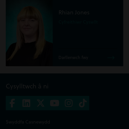
Rhian Jones
Cyfreithiwr Cyswllt
Darllenwch fwy
Cysylltwch â ni
Swyddfa Casnewydd