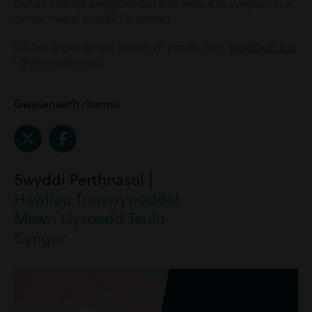
Gallwn ystyried amgylchiadau eich teulu a’ch cynghori ar y
camau mwyaf priodol i’w cymryd.
Os oes angen cyngor arnoch yn y maes hwn,
cysylltwch â ni
i drefnu apwyntiad.
Gwasanaeth rhannu
Swyddi Perthnasol |
Hawliau Trawsryweddol
Mewn Llysoedd Teulu
Cyngor