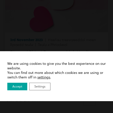
3rd November 2023
| Hawliau trawsryweddol mewn
llysoedd teulu | Teulu a Phriodasol
Diwrnod Rhieni Trawsryweddol: Hawliau
Rhieni a Phlant Trawsryweddol yn Llysoedd
Teulu y DU
We are using cookies to give you the best experience on our
website.
You can find out more about which cookies we are using or
Darllenwch fwy
switch them off in
settings
.
Accept
Settings
Cwrdd â'r
tîm...