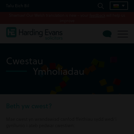
Talu Eich Bil
Shwmae! Our Welsh translation is new – your
feedback
will help us
improve
Cwestau
Ymholiadau
Beth yw cwest?
Mae cwest yn wrandawiad canfod ffeithiau sydd wedi’i
gynllunio i ateb pedwar cwestiwn: