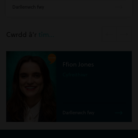
Darllenwch fwy
Cwrdd â'r
tîm...
Ryan Martyn
Paragyfreithiol
Darllenwch fwy