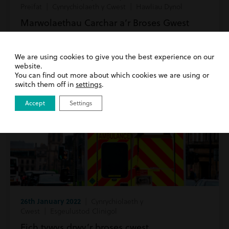
Preifat | Cynrychiolaeth y Cwest | Hawliau Dynol
Marwolaethau Carchar a’r Broses Gwest
Darllenwch fwy
We are using cookies to give you the best experience on our
website.
You can find out more about which cookies we are using or
switch them off in
settings
.
Accept
Settings
26th January 2022
| Cynrychiolaeth y
Cwest | Esgeulustod Clinigol
Eich tywys drwy’r broses cwest