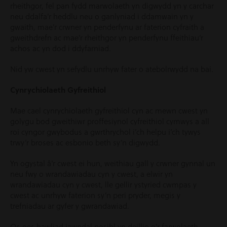
rheithgor, fel pan fydd marwolaeth yn digwydd yn y carchar
neu ddalfa’r heddlu neu o ganlyniad i ddamwain yn y
gwaith, mae’r crwner yn penderfynu ar faterion cyfraith a
gweithdrefn ac mae’r rheithgor yn penderfynu ffeithiau’r
achos ac yn dod i ddyfarniad.
Nid yw cwest yn sefydlu unrhyw fater o atebolrwydd na bai.
Cynrychiolaeth Gyfreithiol
Mae cael cynrychiolaeth gyfreithiol cyn ac mewn cwest yn
golygu bod gweithiwr proffesiynol cyfreithiol cymwys a all
roi cyngor gwybodus a gwrthrychol i’ch helpu i’ch tywys
trwy’r broses ac esbonio beth sy’n digwydd.
Yn ogystal â’r cwest ei hun, weithiau gall y crwner gynnal un
neu fwy o wrandawiadau cyn y cwest, a elwir yn
wrandawiadau cyn y cwest, lle gellir ystyried cwmpas y
cwest ac unrhyw faterion sy’n peri pryder, megis y
trefniadau ar gyfer y gwrandawiad.
Os oes hawliad iawndal posibl yn deillio o’r farwolaeth,