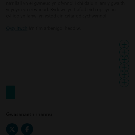
na’r llall yn ei gwneud yn ofynnol i chi dalu ni am y gwaith
yr ydym yn ei wneud. Byddwn yn trafod eich opsiynau
cyllido yn fanwl yn ystod ein cyfarfod cychwynnol.
Cysylltwch
â’n tîm arbenigol heddiw.
Gwasanaeth rhannu