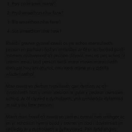
Pwy sydd wedi marw?
Pryd wnaethon nhw farw?
Ble wnaethon nhw farw?
Sut wnaethon nhw farw?
Rhaid i grwner gynnal cwest os yw achos marwolaeth
person yn parhau i fod yn anhysbys ar ôl yr archwiliad post-
mortem cychwynnol a’r profion dilynol, neu os oes achos i’r
crwner amau bod person wedi marw mewn marwolaeth
dreisgar neu annaturiol, neu wedi marw yn y ddalfa
wladwriaethol.
Mae cwest yn derbyn tystiolaeth gan dystion ac o’r
dystiolaeth hon y ceisir atebion ar gyfer y pedwar cwestiwn
uchod. Ar ôl clywed y dystiolaeth, yna cyrhaeddir dyfarniad
ar sut y bu farw person.
Mae’r rhan fwyaf o’r cwest yn cael eu cynnal heb reithgor ac
yn yr achosion hynny bydd y crwner yn dod i ddyfarniad yn
seiliedig ar y dystiolaeth a gyflwynwyd. Pan fydd angen