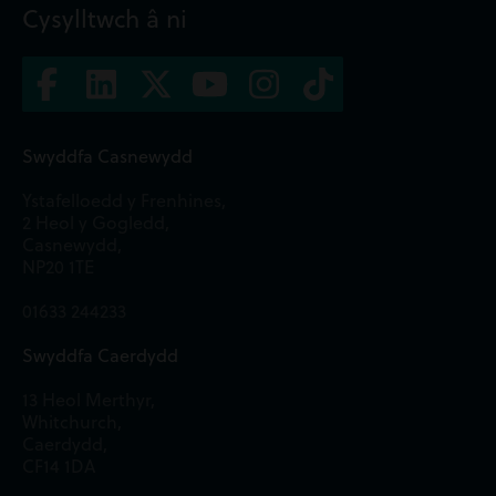
Cysylltwch â ni
Swyddfa Casnewydd
Ystafelloedd y Frenhines,
2 Heol y Gogledd,
Casnewydd,
NP20 1TE
01633 244233
Swyddfa Caerdydd
13 Heol Merthyr,
Whitchurch,
Caerdydd,
CF14 1DA