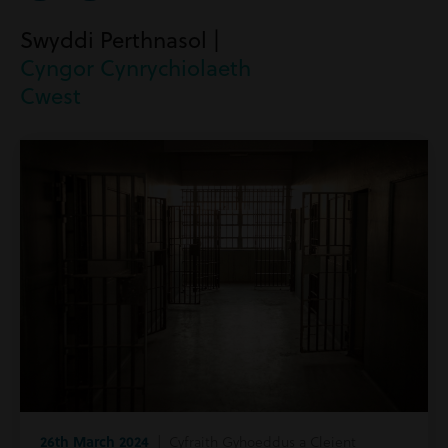
Swyddi Perthnasol |
Cyngor Cynrychiolaeth
Cwest
26th March 2024
| Cyfraith Gyhoeddus a Cleient