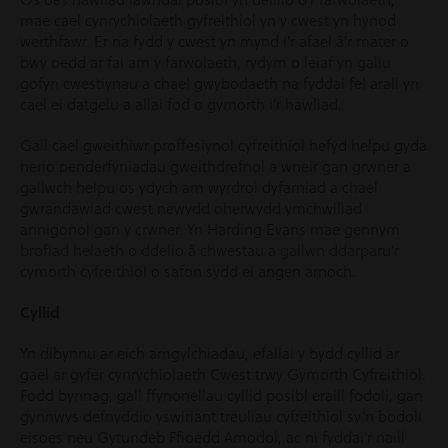
mae cael cynrychiolaeth gyfreithiol yn y cwest yn hynod
werthfawr. Er na fydd y cwest yn mynd i’r afael â’r mater o
bwy oedd ar fai am y farwolaeth, rydym o leiaf yn gallu
gofyn cwestiynau a chael gwybodaeth na fyddai fel arall yn
cael ei datgelu a allai fod o gymorth i’r hawliad.
Gall cael gweithiwr proffesiynol cyfreithiol hefyd helpu gyda
herio penderfyniadau gweithdrefnol a wneir gan grwner a
gallwch helpu os ydych am wyrdroi dyfarniad a chael
gwrandawiad cwest newydd oherwydd ymchwiliad
annigonol gan y crwner. Yn Harding Evans mae gennym
brofiad helaeth o ddelio â chwestau a gallwn ddarparu’r
cymorth cyfreithiol o safon sydd ei angen arnoch.
Cyllid
Yn dibynnu ar eich amgylchiadau, efallai y bydd cyllid ar
gael ar gyfer cynrychiolaeth Cwest trwy Gymorth Cyfreithiol.
Fodd bynnag, gall ffynonellau cyllid posibl eraill fodoli, gan
gynnwys defnyddio yswiriant treuliau cyfreithiol sy’n bodoli
eisoes neu Gytundeb Ffioedd Amodol, ac ni fyddai’r naill