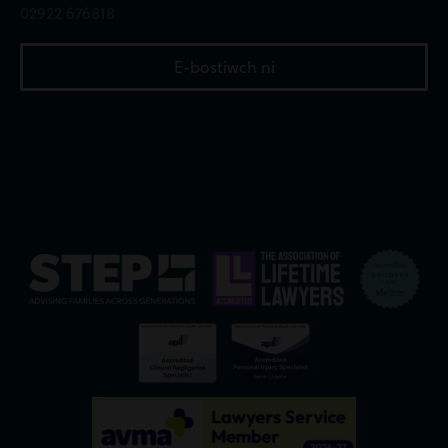
02922 676818
E-bostiwch ni