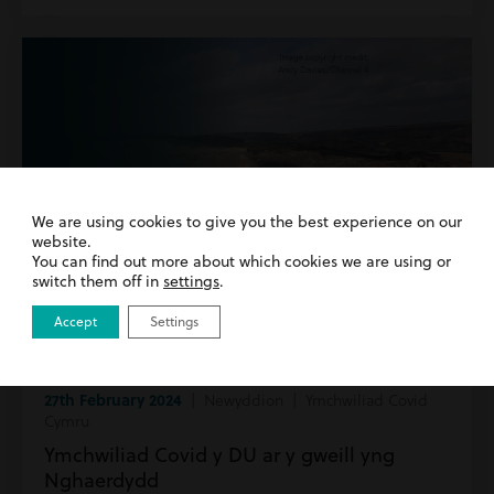
We are using cookies to give you the best experience on our
website.
You can find out more about which cookies we are using or
switch them off in
settings
.
Accept
Settings
27th February 2024
| Newyddion | Ymchwiliad Covid
Cymru
Ymchwiliad Covid y DU ar y gweill yng
Nghaerdydd