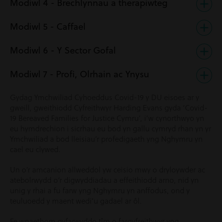
Modiwl 4 - Brechlynnau a therapiwteg
Modiwl 5 - Caffael
Modiwl 6 - Y Sector Gofal
Modiwl 7 - Profi, Olrhain ac Ynysu
Gydag Ymchwiliad Cyhoeddus Covid-19 y DU eisoes ar y
gweill, gweithiodd Cyfreithwyr Harding Evans gyda ‘Covid-
19 Bereaved Families for Justice Cymru’, i’w cynorthwyo yn
eu hymdrechion i sicrhau eu bod yn gallu cymryd rhan yn yr
Ymchwiliad a bod lleisiau’r profedigaeth yng Nghymru yn
cael eu clywed.
Un o’r amcanion allweddol yw ceisio mwy o dryloywder ac
atebolrwydd o’r digwyddiadau a effeithiodd arno, nid yn
unig y rhai a fu farw yng Nghymru yn anffodus, ond y
teuluoedd y maent wedi’u gadael ar ôl.
Fe wnaethom gyfarwyddo tîm o fargyfreithwyr yng