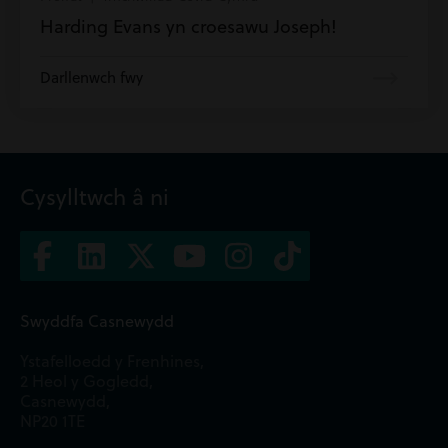
Harding Evans yn croesawu Joseph!
Darllenwch fwy
Cysylltwch â ni
Swyddfa Casnewydd
Ystafelloedd y Frenhines,
2 Heol y Gogledd,
Casnewydd,
NP20 1TE