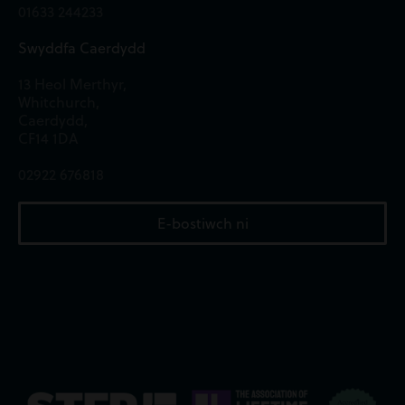
01633 244233
Swyddfa Caerdydd
13 Heol Merthyr,
Whitchurch,
Caerdydd,
CF14 1DA
02922 676818
E-bostiwch ni