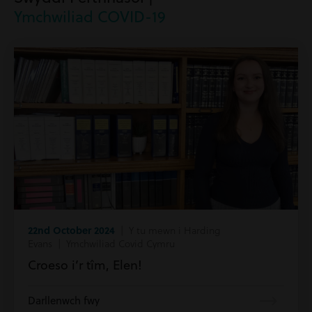
Ymchwiliad COVID-19
22nd October 2024
| Y tu mewn i Harding
Evans | Ymchwiliad Covid Cymru
Croeso i’r tîm, Elen!
Darllenwch fwy