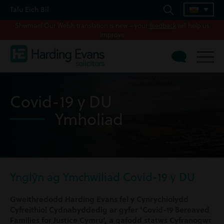
Talu Eich Bil
Shwmae! Our Welsh translation is new – your
feedback
will help us
improve
Covid-19 y DU
Ymholiad
Ynglŷn ag Ymchwiliad Covid-19 y DU
Gweithredodd Harding Evans fel y Cynrychiolydd
Cyfreithiol Cydnabyddedig ar gyfer ‘Covid-19 Bereaved
Families for Justice Cymru’, a gafodd statws Cyfranogwr