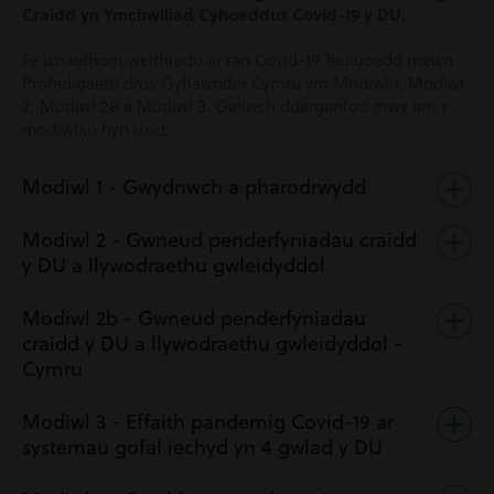
Craidd yn Ymchwiliad Cyhoeddus Covid-19 y DU.
Fe wnaethom weithredu ar ran Covid-19 Teuluoedd mewn
Profedigaeth dros Gyfiawnder Cymru ym Modiwl 1, Modiwl
2, Modiwl 2B a Modiwl 3. Gallwch ddarganfod mwy am y
modiwlau hyn isod:
Modiwl 1 - Gwydnwch a pharodrwydd
Modiwl 2 - Gwneud penderfyniadau craidd
y DU a llywodraethu gwleidyddol
Modiwl 2b - Gwneud penderfyniadau
craidd y DU a llywodraethu gwleidyddol -
Cymru
Modiwl 3 - Effaith pandemig Covid-19 ar
systemau gofal iechyd yn 4 gwlad y DU