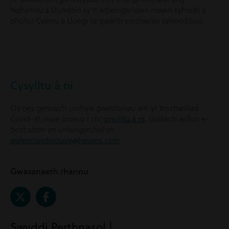
Nghymru a Llundain sy’n arbenigo iawn mewn cyfraith a
pholisi Cymru a Lloegr (a gwaith ymchwilio cyhoeddus).
Cysylltu â ni
Os oes gennych unrhyw gwestiynau am yr Ymchwiliad
Covid-19, mae croeso i chi
gysylltu â ni
. Gallwch anfon e-
bost atom yn uniongyrchol yn
walescovidinquiry@hevans.com
Gwasanaeth rhannu
Swyddi Perthnasol |