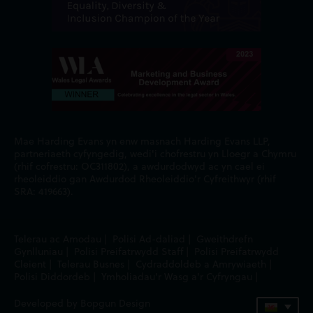
Mae Harding Evans yn enw masnach Harding Evans LLP,
partneriaeth cyfyngedig, wedi'i chofrestru yn Lloegr a Chymru
(rhif cofrestru: OC311802), a awdurdodwyd ac yn cael ei
rheoleiddio gan Awdurdod Rheoleiddio'r Cyfreithwyr (rhif
SRA: 419663).
Telerau ac Amodau
|
Polisi Ad-daliad
|
Gweithdrefn
Gynlluniau
|
Polisi Preifatrwydd Staff
|
Polisi Preifatrwydd
Cleient
|
Telerau Busnes
|
Cydraddoldeb a Amrywiaeth
|
Polisi Diddordeb
|
Ymholiadau'r Wasg a'r Cyfryngau
|
Developed by Bopgun Design