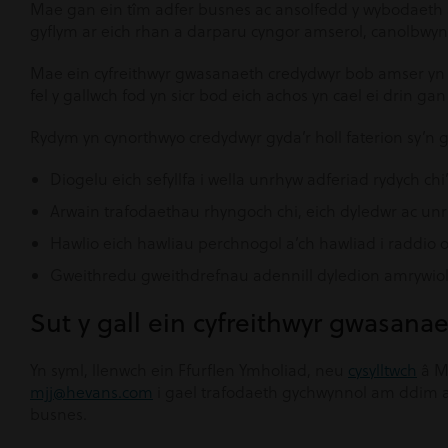
Mae gan ein tîm adfer busnes ac ansolfedd y wybodaeth a
gyflym ar eich rhan a darparu cyngor amserol, canolbwynt
Mae ein cyfreithwyr gwasanaeth credydwyr bob amser y
fel y gallwch fod yn sicr bod eich achos yn cael ei drin g
Rydym yn cynorthwyo credydwyr gyda’r holl faterion sy’n 
Diogelu eich sefyllfa i wella unrhyw adferiad rydych c
Arwain trafodaethau rhyngoch chi, eich dyledwr ac unrhy
Hawlio eich hawliau perchnogol a’ch hawliad i raddio o 
Gweithredu gweithdrefnau adennill dyledion amrywio
Sut y gall ein cyfreithwyr gwasana
Yn syml, llenwch ein Ffurflen Ymholiad, neu
cysylltwch
â M
mjj@hevans.com
i gael trafodaeth gychwynnol am ddim ar
busnes.