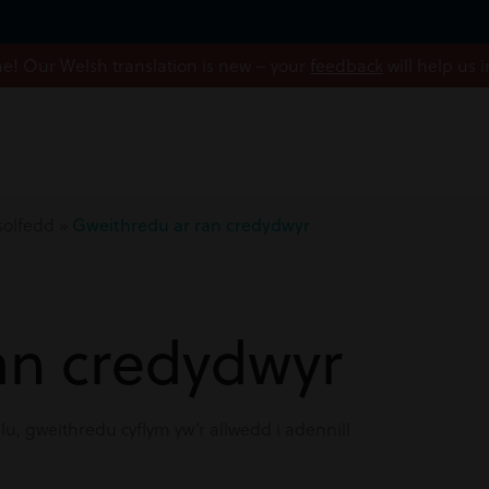
! Our Welsh translation is new – your
feedback
will help us 
solfedd
»
Gweithredu ar ran credydwyr
an credydwyr
lu, gweithredu cyflym yw’r allwedd i adennill