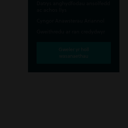
Datrys anghydfodau ansolfedd
ac achos llys
Cyngor Anawsterau Ariannol
Gweithredu ar ran credydwyr
Gweler yr holl
wasanaethau