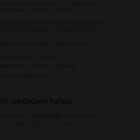
’r profiad angenrheidiol i allu gweithredu’n
io ar draws ystod eang o sectorau.
n cymryd agwedd bersonol at ein gwasanaethau
an bobl sy’n adnabod ac yn deall eich busnes.
gysylltiedig ag ansolfedd, gan gynnwys:
hi’n ei wneud gan ddyledwr
w bartïon eraill sy’n gysylltiedig
flaen credydwyr eraill
l
eth credydwyr helpu
ike Jenkins ar
01633 244233
neu e-bostiwch
 sut y gallwn helpu eich busnes chi neu eich