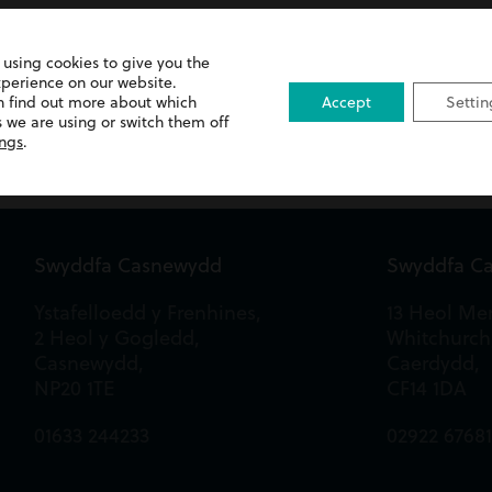
 using cookies to give you the
xperience on our website.
n find out more about which
Accept
Settin
 we are using or switch them off
ings
.
Swyddfa Casnewydd
Swyddfa C
Ystafelloedd y Frenhines,
13 Heol Mer
2 Heol y Gogledd,
Whitchurch
Casnewydd,
Caerdydd,
NP20 1TE
CF14 1DA
01633 244233
02922 6768