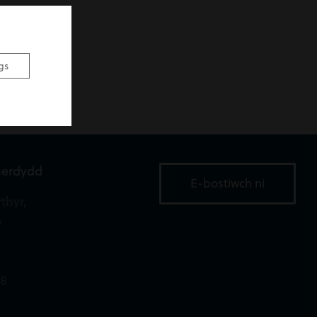
gs
aerdydd
E-bostiwch ni
thyr,
,
18