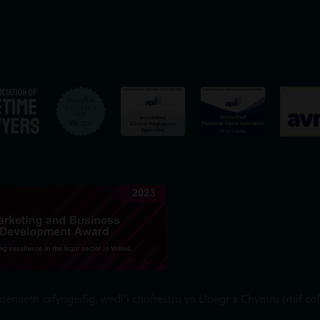
iaeth cyfyngedig, wedi'i chofrestru yn Lloegr a Chymru (rhif cof