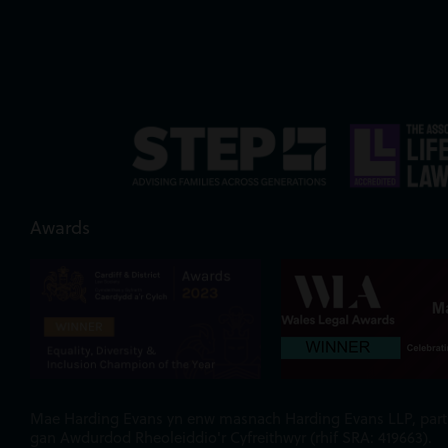
Awards
Mae Harding Evans yn enw masnach Harding Evans LLP, partner
gan Awdurdod Rheoleiddio'r Cyfreithwyr (rhif SRA: 419663).