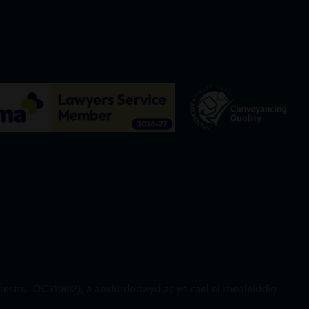
restru: OC311802), a awdurdodwyd ac yn cael ei rheoleiddio