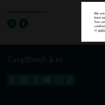
Gwasanaeth rhannu
We are
best e
You ca
cookies
in
sett
Cysylltwch â ni