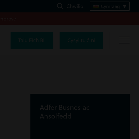
Chwilio
Cymraeg
improve
Talu Eich Bil
Cysylltu â ni
Adfer Busnes ac
Ansolfedd