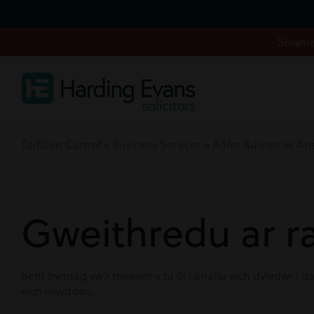
Shwmae
Tudalen Cartref
»
Business Services
»
Adfer Busnes ac An
Gweithredu ar r
Beth bynnag yw’r rheswm y tu ôl i anallu eich dyledwr i da
eich nwyddau.