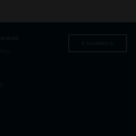
aerdydd
E-bostiwch ni
thyr,
,
18