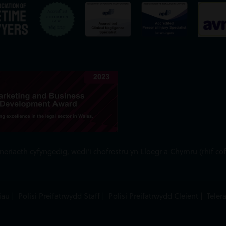
iaeth cyfyngedig, wedi'i chofrestru yn Lloegr a Chymru (rhif cof
iau
|
Polisi Preifatrwydd Staff
|
Polisi Preifatrwydd Cleient
|
Teler