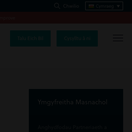
Chwilio
Cymraeg
improve
Talu Eich Bil
Cysylltu â ni
Ymgyfreitha Masnachol
Anghydfodau Partneriaeth a