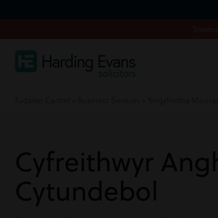
Shwmae
Tudalen Cartref
»
Business Services
»
Ymgyfreitha Masna
Cyfreithwyr An
Cytundebol