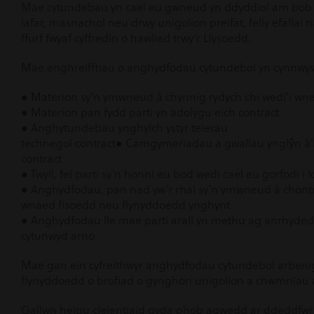
Mae cytundebau yn cael eu gwneud yn ddyddiol am bob m
lafar, masnachol neu drwy unigolion preifat, felly efalla
ffurf fwyaf cyffredin o hawliad trwy’r Llysoedd.
Mae enghreifftiau o anghydfodau cytundebol yn cynnwys
● Materion sy’n ymwneud â chynnig rydych chi wedi’i w
● Materion pan fydd parti yn adolygu eich contract
● Anghytundebau ynghylch ystyr telerau
technegol contract● Camgymeriadau a gwallau ynglŷn â’r 
contract
● Twyll, fel parti sy’n honni eu bod wedi cael eu gorfodi i 
● Anghydfodau, pan nad yw’r rhai sy’n ymwneud â chontra
wnaed fisoedd neu flynyddoedd ynghynt
● Anghydfodau lle mae parti arall yn methu ag anrhydedd
cytunwyd arno
Mae gan ein cyfreithwyr anghydfodau cytundebol arbe
flynyddoedd o brofiad o gynghori unigolion a chwmnïau 
Gallwn helpu cleientiaid gyda phob agwedd ar ddeddfwr