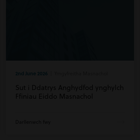
2nd June 2026
| Ymgyfreitha Masnachol
Sut i Ddatrys Anghydfod ynghylch
Ffiniau Eiddo Masnachol
Darllenwch fwy