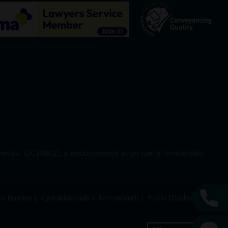
restru: OC311802), a awdurdodwyd ac yn cael ei rheoleiddio
au Busnes
|
Cydraddoldeb a Amrywiaeth
|
Polisi Diddordeb
|