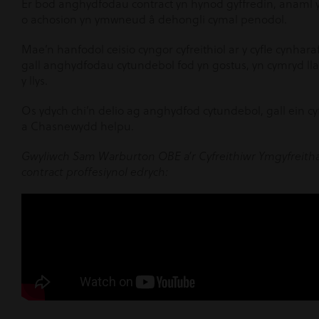
Er bod anghydfodau contract yn hynod gyffredin, anaml y
o achosion yn ymwneud â dehongli cymal penodol.
Mae’n hanfodol ceisio cyngor cyfreithiol ar y cyfle cynhar
gall anghydfodau cytundebol fod yn gostus, yn cymryd lla
y llys.
Os ydych chi’n delio ag anghydfod cytundebol, gall ein 
a Chasnewydd helpu.
Gwyliwch Sam Warburton OBE a’r Cyfreithiwr Ymgyfreitha 
contract proffesiynol edrych: