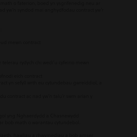
ath o faterion, boed yn ysgrifenedig neu ar
i nad yw’n syndod mai anghydfodau contract yw’r
:
neud mewn contract
telerau rydych chi wedi’u cyfeirio mewn
lofnodi eich contract
ct yn sefyll wrth eu cytundebau gwreiddiol, a
u contract ac nad yw’n talu’r swm arian y
nigol yng Nghaerdydd a Chasnewydd
ar bob math o warantau cytundebol.
iaeth, hawliau a rhwymedïau a bob amser