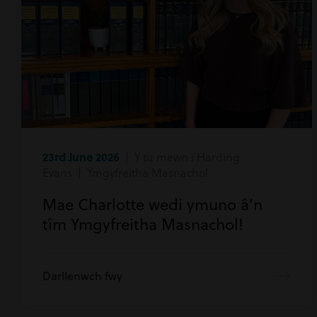
23rd June 2026
| Y tu mewn i Harding
Evans | Ymgyfreitha Masnachol
Mae Charlotte wedi ymuno â’n
tîm Ymgyfreitha Masnachol!
Darllenwch fwy