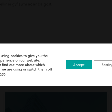
lir ei gyflawni ac ar ba gost.
 using cookies to give you the
xperience on our website.
n find out more about which
Accept
Settin
 we are using or switch them off
freitha Masnachol
ings
.