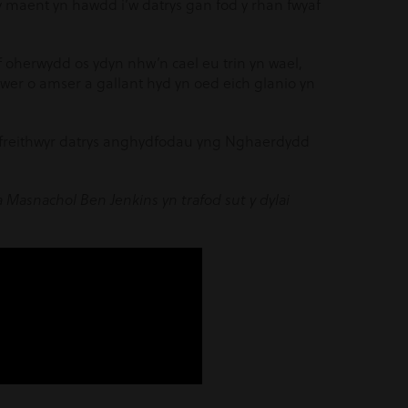
 maent yn hawdd i’w datrys gan fod y rhan fwyaf
af oherwydd os ydyn nhw’n cael eu trin yn wael,
wer o amser a gallant hyd yn oed eich glanio yn
cyfreithwyr datrys anghydfodau yng Nghaerdydd
Masnachol Ben Jenkins yn trafod sut y dylai