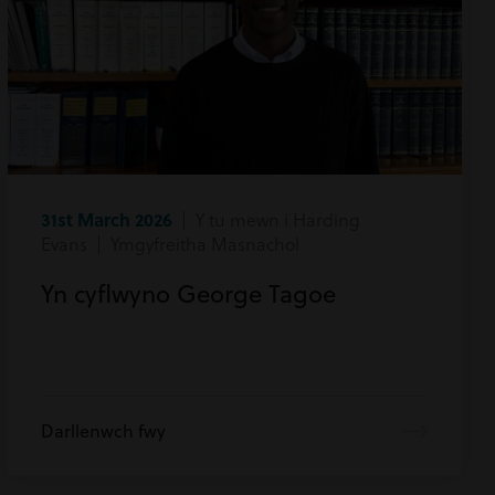
31st March 2026
| Y tu mewn i Harding
Evans | Ymgyfreitha Masnachol
Yn cyflwyno George Tagoe
Darllenwch fwy