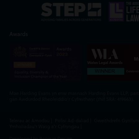
Awards
Mae Harding Evans yn enw masnach Harding Evans LLP, partner
gan Awdurdod Rheoleiddio'r Cyfreithwyr (rhif SRA: 419663).
Telerau ac Amodau
|
Polisi Ad-daliad
|
Gweithdrefn Gynllun
Ymholiadau'r Wasg a'r Cyfryngau
|
Developed by Bopgun Design