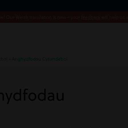
! Our Welsh translation is new – your
feedback
will help us 
chol
»
Anghydfodau Cytundebol
ghydfodau