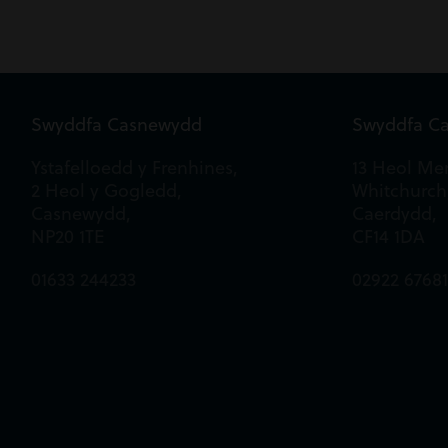
Swyddfa Casnewydd
Swyddfa C
Ystafelloedd y Frenhines,
13 Heol Mer
2 Heol y Gogledd,
Whitchurch
Casnewydd,
Caerdydd,
NP20 1TE
CF14 1DA
01633 244233
02922 6768