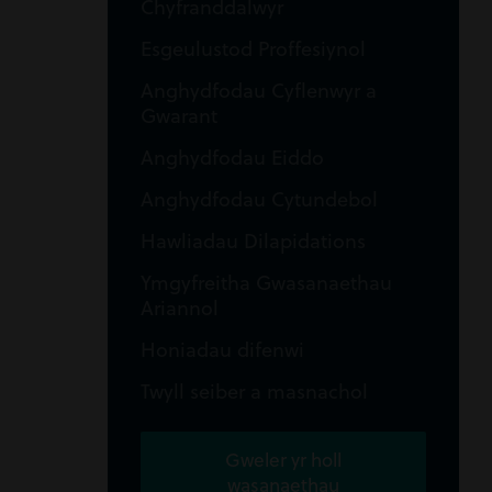
Chyfranddalwyr
Esgeulustod Proffesiynol
Anghydfodau Cyflenwyr a
Gwarant
Anghydfodau Eiddo
Anghydfodau Cytundebol
Hawliadau Dilapidations
Ymgyfreitha Gwasanaethau
Ariannol
Honiadau difenwi
Twyll seiber a masnachol
Gweler yr holl
wasanaethau