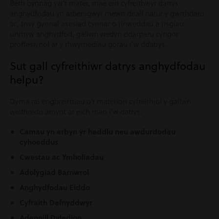
Beth bynnag yw’r mater, mae ein cyfreithwyr datrys
anghydfodau yn arbenigwyr mewn deall natur y gwrthdaro
ac, trwy gynnal asesiad cynnar o rinweddau a risgiau
unrhyw anghydfod, gallwn wedyn ddarparu cyngor
proffesiynol ar y rhwymedïau gorau i’w ddatrys.
Sut gall cyfreithiwr datrys anghydfodau
helpu?
Dyma rai enghreifftiau o’r materion cyfreithiol y gallwn
weithredu arnynt ar eich rhan i’w datrys:
Camau yn erbyn yr heddlu neu awdurdodau
cyhoeddus
Cwestau ac Ymholiadau
Adolygiad Barnwrol
Anghydfodau Eiddo
Cyfraith Defnyddwyr
Adennill Dyledion