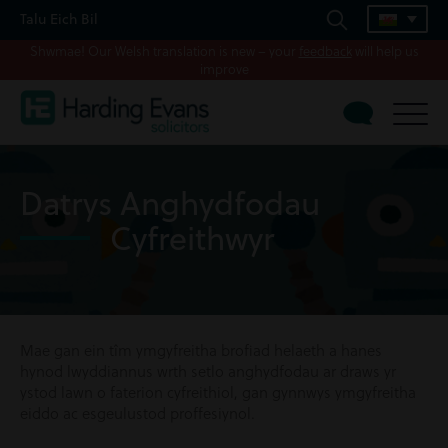
Talu Eich Bil
Shwmae! Our Welsh translation is new – your
feedback
will help us
improve
Datrys Anghydfodau
Cyfreithwyr
Mae gan ein tîm ymgyfreitha brofiad helaeth a hanes
hynod lwyddiannus wrth setlo anghydfodau ar draws yr
ystod lawn o faterion cyfreithiol, gan gynnwys ymgyfreitha
eiddo ac esgeulustod proffesiynol.