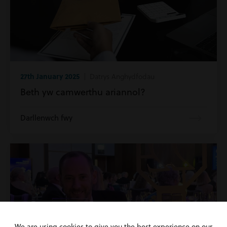
27th January 2025
| Datrys Anghydfodau
Beth yw camwerthu ariannol?
Darllenwch fwy
We are using cookies to give you the best experience on our