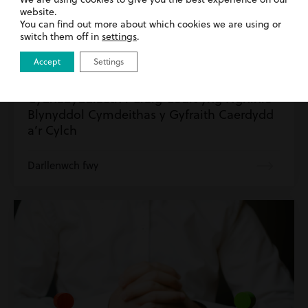
website.
You can find out more about which cookies we are using or
switch them off in
settings
.
Accept
Settings
9th October 2024
| Datrys Anghydfodau | Hawliau
Dynol | Newyddion
Cydnabyddiaeth i Craig Court yng Nghinio
Blynyddol Cymdeithas y Gyfraith Caerdydd
a’r Cylch
Darllenwch fwy