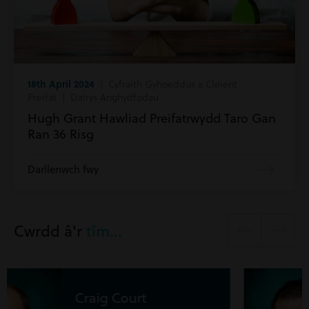
18th April 2024
| Cyfraith Gyhoeddus a Cleient
Preifat | Datrys Anghydfodau
Hugh Grant Hawliad Preifatrwydd Taro Gan
Ran 36 Risg
Darllenwch fwy
Cwrdd â'r
tîm...
William Watkins