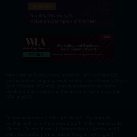
Mae Harding Evans yn enw masnach Harding Evans LLP,
partneriaeth cyfyngedig, wedi'i chofrestru yn Lloegr a Chymru
(rhif cofrestru: OC311802), a awdurdodwyd ac yn cael ei
rheoleiddio gan Awdurdod Rheoleiddio'r Cyfreithwyr (rhif
SRA: 419663).
Telerau ac Amodau
|
Polisi Ad-daliad
|
Gweithdrefn
Gynlluniau
|
Polisi Preifatrwydd Staff
|
Polisi Preifatrwydd
Cleient
|
Telerau Busnes
|
Cydraddoldeb a Amrywiaeth
|
Polisi Diddordeb
|
Ymholiadau'r Wasg a'r Cyfryngau
|