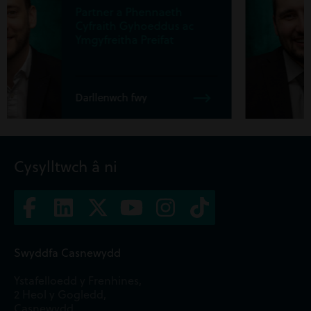
Partner, Ymgyfreitha
Masnachol
Darllenwch fwy
Cysylltwch â ni
Swyddfa Casnewydd
Ystafelloedd y Frenhines,
2 Heol y Gogledd,
Casnewydd,