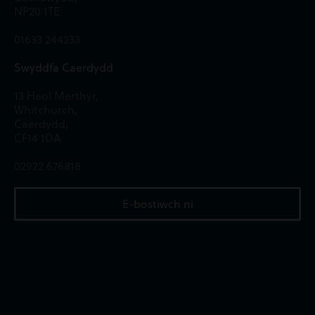
NP20 1TE
01633 244233
Swyddfa Caerdydd
13 Heol Merthyr,
Whitchurch,
Caerdydd,
CF14 1DA
02922 676818
E-bostiwch ni