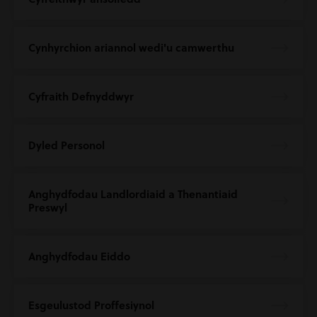
Cynhyrchion ariannol wedi'u camwerthu
Cyfraith Defnyddwyr
Dyled Personol
Anghydfodau Landlordiaid a Thenantiaid
Preswyl
Anghydfodau Eiddo
Esgeulustod Proffesiynol