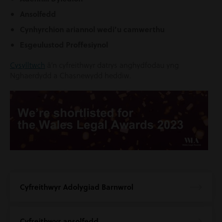
Ansolfedd
Cynhyrchion ariannol wedi’u camwerthu
Esgeulustod Proffesiynol
Cysylltwch
â’n cyfreithwyr datrys anghydfodau yng
Nghaerdydd a Chasnewydd heddiw.
Cyfreithwyr Adolygiad Barnwrol
Cyfreithwyr ansolfedd