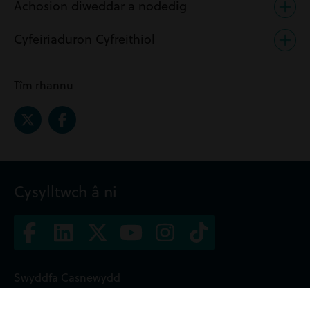
Achosion diweddar a nodedig
Cyfeiriaduron Cyfreithiol
Tîm rhannu
Cysylltwch â ni
Swyddfa Casnewydd
Ystafelloedd y Frenhines,