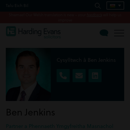
Talu Eich Bil
Shwmae! Our Welsh translation is new – your
feedback
will help us
improve
Cysylltwch â Ben Jenkins
Ben Jenkins
Partner a Phennaeth Ymgyfreitha Masnachol