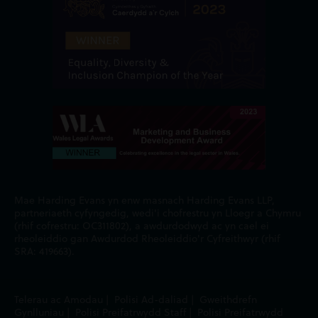
Mae Harding Evans yn enw masnach Harding Evans LLP,
partneriaeth cyfyngedig, wedi'i chofrestru yn Lloegr a Chymru
(rhif cofrestru: OC311802), a awdurdodwyd ac yn cael ei
rheoleiddio gan Awdurdod Rheoleiddio'r Cyfreithwyr (rhif
SRA: 419663).
Telerau ac Amodau
|
Polisi Ad-daliad
|
Gweithdrefn
Gynlluniau
|
Polisi Preifatrwydd Staff
|
Polisi Preifatrwydd