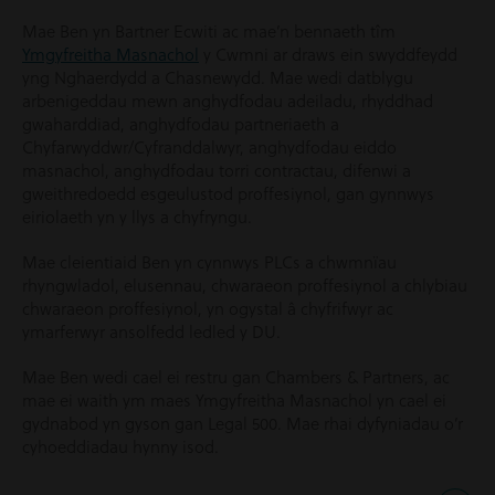
Mae Ben yn Bartner Ecwiti ac mae’n bennaeth tîm
Ymgyfreitha Masnachol
y Cwmni ar draws ein swyddfeydd
yng Nghaerdydd a Chasnewydd. Mae wedi datblygu
arbenigeddau mewn anghydfodau adeiladu, rhyddhad
gwaharddiad, anghydfodau partneriaeth a
Chyfarwyddwr/Cyfranddalwyr, anghydfodau eiddo
masnachol, anghydfodau torri contractau, difenwi a
gweithredoedd esgeulustod proffesiynol, gan gynnwys
eiriolaeth yn y llys a chyfryngu.
Mae cleientiaid Ben yn cynnwys PLCs a chwmnïau
rhyngwladol, elusennau, chwaraeon proffesiynol a chlybiau
chwaraeon proffesiynol, yn ogystal â chyfrifwyr ac
ymarferwyr ansolfedd ledled y DU.
Mae Ben wedi cael ei restru gan Chambers & Partners, ac
mae ei waith ym maes Ymgyfreitha Masnachol yn cael ei
gydnabod yn gyson gan Legal 500. Mae rhai dyfyniadau o’r
cyhoeddiadau hynny isod.