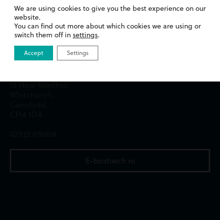
2 Heol y Gogledd,
We are using cookies to give you the best experience on our
Casnewydd,
website.
NP20 1TE
You can find out more about which cookies we are using or
switch them off in
settings
.
01633 244233
Accept
Settings
Swyddfa Caerdydd
13 Heol Merthyr,
Whitchurch,
Caerdydd,
CF14 1DA
02922 676818
E-bostiwch ni