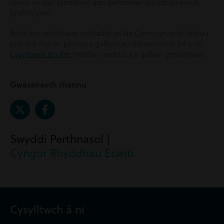
ceisio cyngor cyfreithiol gan gyfreithiwr rhyddhau ecwiti
proffesiynol.
Bydd ein cyfreithwyr profiadol yn Ne Cymru yn eich helpu i
ystyried rhai o’r pethau y gallech eu hanwybyddu fel arall.
Cysylltwch â’n tîm
heddiw i weld sut y gallwn gynorthwyo.
Gwasanaeth rhannu
Swyddi Perthnasol |
Cyngor Rhyddhau Ecwiti
Cysylltwch â ni