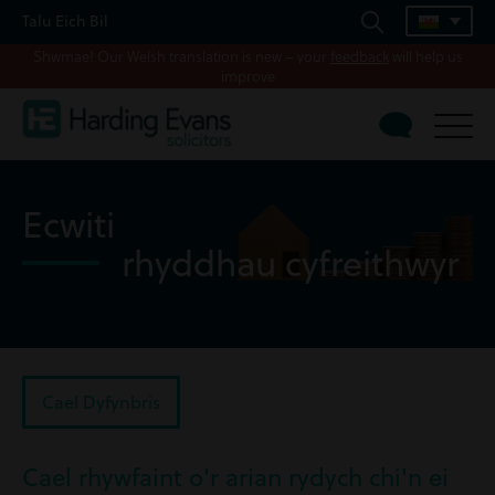
Talu Eich Bil
Shwmae! Our Welsh translation is new – your
feedback
will help us
improve
Ecwiti
rhyddhau cyfreithwyr
Cael Dyfynbris
Cael rhywfaint o'r arian rydych chi'n ei