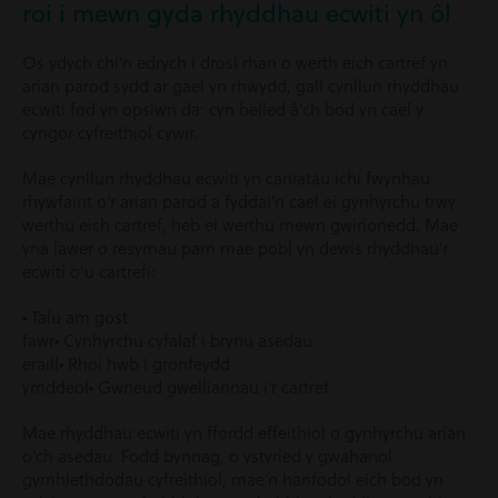
roi i mewn gyda rhyddhau ecwiti yn ôl
Os ydych chi’n edrych i drosi rhan o werth eich cartref yn
arian parod sydd ar gael yn rhwydd, gall cynllun rhyddhau
ecwiti fod yn opsiwn da: cyn belled â’ch bod yn cael y
cyngor cyfreithiol cywir.
Mae cynllun rhyddhau ecwiti yn caniatáu ichi fwynhau
rhywfaint o’r arian parod a fyddai’n cael ei gynhyrchu trwy
werthu eich cartref, heb ei werthu mewn gwirionedd. Mae
yna lawer o resymau pam mae pobl yn dewis rhyddhau’r
ecwiti o’u cartrefi:
• Talu am gost
fawr• Cynhyrchu cyfalaf i brynu asedau
eraill• Rhoi hwb i gronfeydd
ymddeol• Gwneud gwelliannau i’r cartref
Mae rhyddhau ecwiti yn ffordd effeithiol o gynhyrchu arian
o’ch asedau. Fodd bynnag, o ystyried y gwahanol
gymhlethdodau cyfreithiol, mae’n hanfodol eich bod yn