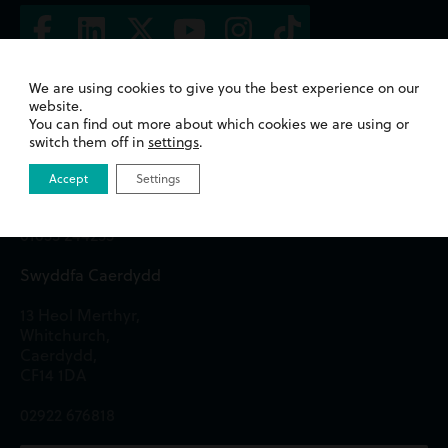
We are using cookies to give you the best experience on our
Swyddfa Casnewydd
website.
You can find out more about which cookies we are using or
Ystafelloedd y Frenhines,
switch them off in
settings
.
2 Heol y Gogledd,
Casnewydd,
Accept
Settings
NP20 1TE
01633 244233
Swyddfa Caerdydd
13 Heol Merthyr,
Whitchurch,
Caerdydd,
CF14 1DA
02922 676818