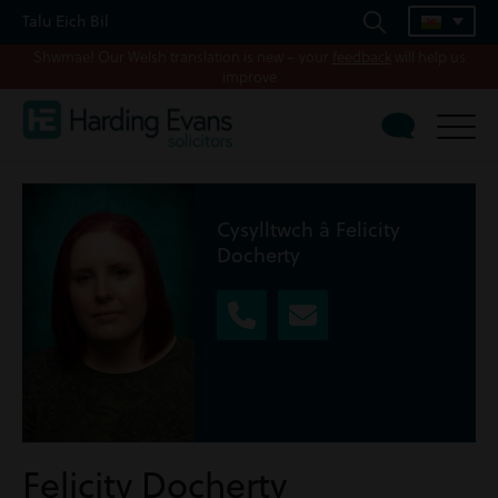
Talu Eich Bil
Shwmae! Our Welsh translation is new – your
feedback
will help us
improve
Cysylltwch â Felicity
Docherty
Felicity Docherty