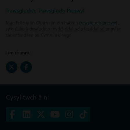
Trawsgludwr, Trawsgludo Preswyl
Mae Felicity yn Cludwr yn ein hadran
trawsgludo preswyl
,
sy’n delio â thrafodion rhydd-ddaliad a lesddaliad ar gyfer
cleientiaid ledled Cymru a Lloegr.
Tîm rhannu
Cysylltwch â ni