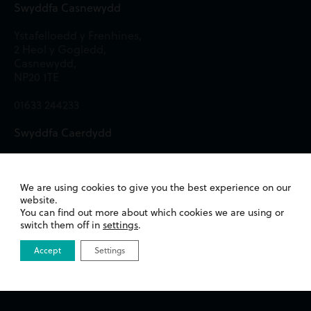
Swyddfa Casnewydd
Ystafelloedd y Frenhines,
2 Heol y Gogledd,
Casnewydd,
NP20 1TE
01633 244233
Swyddfa Caerdydd
13 Heol Merthyr,
Whitchurch,
Caerdydd,
We are using cookies to give you the best experience on our
website.
CF14 1DA
You can find out more about which cookies we are using or
switch them off in
settings
.
02922 676818
Accept
Settings
E-bostiwch ni