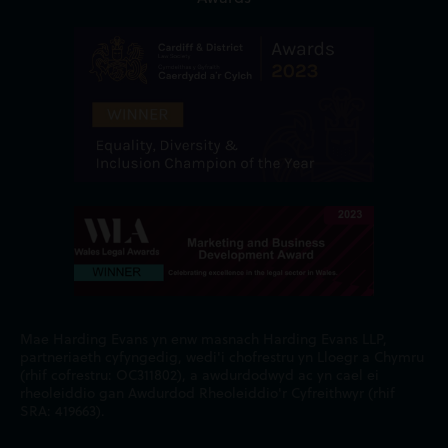
Mae Harding Evans yn enw masnach Harding Evans LLP,
partneriaeth cyfyngedig, wedi'i chofrestru yn Lloegr a Chymru
(rhif cofrestru: OC311802), a awdurdodwyd ac yn cael ei
rheoleiddio gan Awdurdod Rheoleiddio'r Cyfreithwyr (rhif
SRA: 419663).