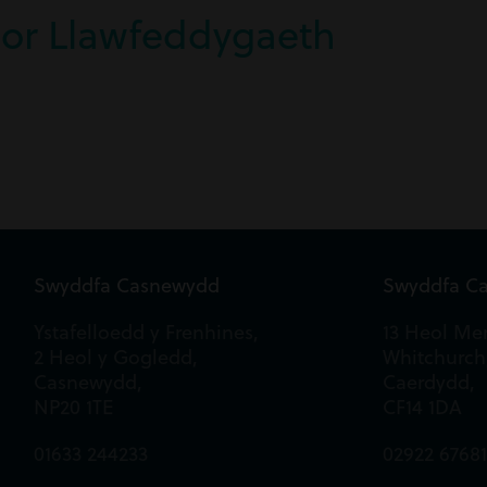
or Llawfeddygaeth
Swyddfa Casnewydd
Swyddfa C
Ystafelloedd y Frenhines,
13 Heol Mer
2 Heol y Gogledd,
Whitchurch
Casnewydd,
Caerdydd,
NP20 1TE
CF14 1DA
01633 244233
02922 6768