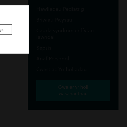
Hawliadau Pediatrig
Briwiau Pwysau
gs
Cauda syndrom ceffylau
iawndal
Sepsis
Anaf Personol
Cwest ac Ymholiadau
Gweler yr holl
wasanaethau