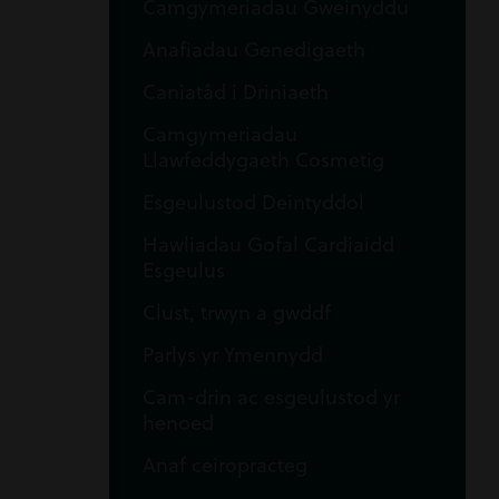
Camgymeriadau Gweinyddu
Anafiadau Genedigaeth
Caniatâd i Driniaeth
Camgymeriadau
Llawfeddygaeth Cosmetig
Esgeulustod Deintyddol
Hawliadau Gofal Cardiaidd
Esgeulus
Clust, trwyn a gwddf
Parlys yr Ymennydd
Cam-drin ac esgeulustod yr
henoed
Anaf ceiropracteg