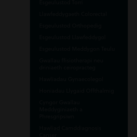
Esgeulustod Torri
Llawfeddygaeth Colorectal
Esgeulustod Orthopedig
Esgeulustod Llawfeddygol
Esgeulustod Meddygon Teulu
Gwallau ffisiotherapi neu
driniaeth ceiropracteg
Hawliadau Gynaecolegol
Honiadau Llygaid Offthalmig
Cyngor Gwallau
Meddyginiaeth a
Phresgripsiwn
Hawliad Camddiagnosis
Canser