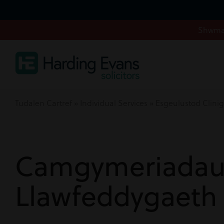
Shwmae
Tudalen Cartref
»
Individual Services
»
Esgeulustod Clinig
Camgymeriada
Llawfeddygaeth