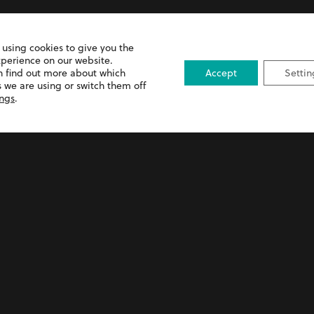
 using cookies to give you the
xperience on our website.
n find out more about which
Accept
Settin
 we are using or switch them off
ings
.