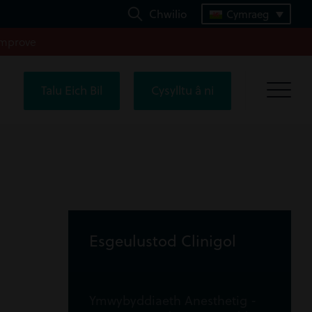
Chwilio
Cymraeg
improve
Talu Eich Bil
Cysylltu â ni
Esgeulustod Clinigol
Ymwybyddiaeth Anesthetig -