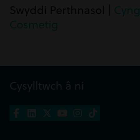
Swyddi Perthnasol |
Cyng
Cosmetig
Cysylltwch â ni