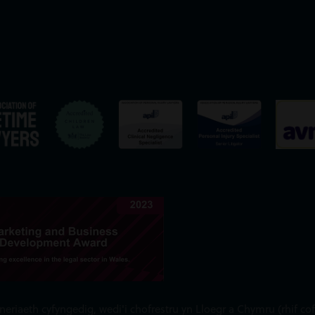
iaeth cyfyngedig, wedi'i chofrestru yn Lloegr a Chymru (rhif cof