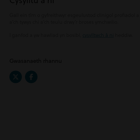
Cysylltu â ni
Gall ein tîm o gyfreithwyr esgeulustod clinigol profiad
a’ch tywys chi a’ch teulu drwy’r broses ymchwilio.
I ganfod a yw hawliad yn bosibl,
cysylltwch â ni
heddiw.
Gwasanaeth rhannu