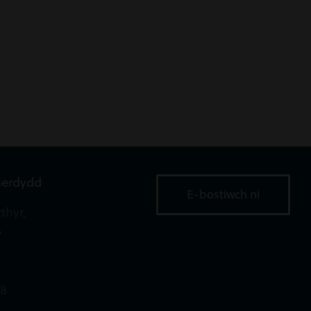
aerdydd
E-bostiwch ni
thyr,
,
18