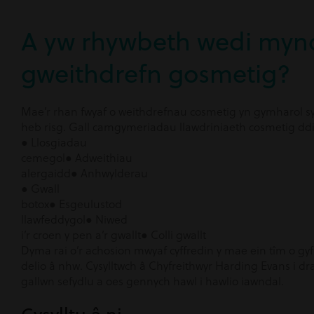
A yw rhywbeth wedi mynd 
gweithdrefn gosmetig?
Mae’r rhan fwyaf o weithdrefnau cosmetig yn gymharol sy
heb risg. Gall camgymeriadau llawdriniaeth cosmetig ddig
● Llosgiadau
cemegol● Adweithiau
alergaidd● Anhwylderau
● Gwall
botox● Esgeulustod
llawfeddygol● Niwed
i’r croen y pen a’r gwallt● Colli gwallt
Dyma rai o’r achosion mwyaf cyffredin y mae ein tîm o gy
delio â nhw. Cysylltwch â Chyfreithwyr Harding Evans i dra
gallwn sefydlu a oes gennych hawl i hawlio iawndal.