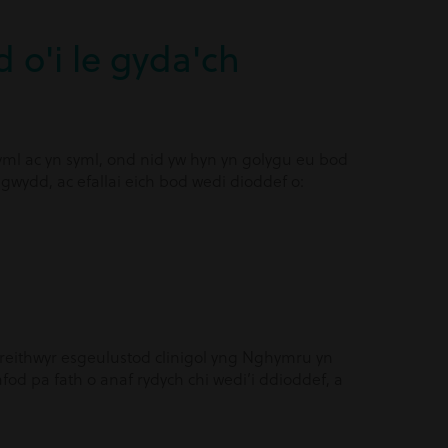
o'i le gyda'ch
ml ac yn syml, ond nid yw hyn yn golygu eu bod
wydd, ac efallai eich bod wedi dioddef o:
freithwyr esgeulustod clinigol yng Nghymru yn
fod pa fath o anaf rydych chi wedi’i ddioddef, a