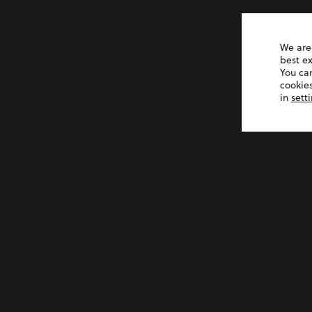
We are
best e
You ca
cookies
in
sett