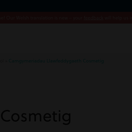
! Our Welsh translation is new – your
feedback
will help us 
ol
»
Camgymeriadau Llawfeddygaeth Cosmetig
u
 Cosmetig