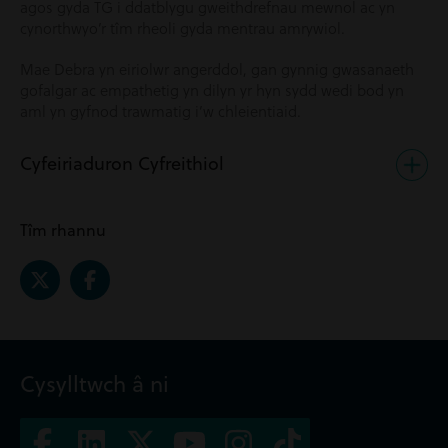
agos gyda TG i ddatblygu gweithdrefnau mewnol ac yn
cynorthwyo’r tîm rheoli gyda mentrau amrywiol.
Mae Debra yn eiriolwr angerddol, gan gynnig gwasanaeth
gofalgar ac empathetig yn dilyn yr hyn sydd wedi bod yn
aml yn gyfnod trawmatig i’w chleientiaid.
Cyfeiriaduron Cyfreithiol
Tîm rhannu
Cysylltwch â ni