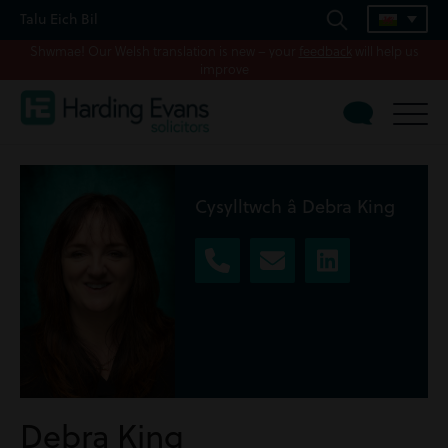
Talu Eich Bil
Shwmae! Our Welsh translation is new – your
feedback
will help us
improve
Cysylltwch â Debra King
Debra King