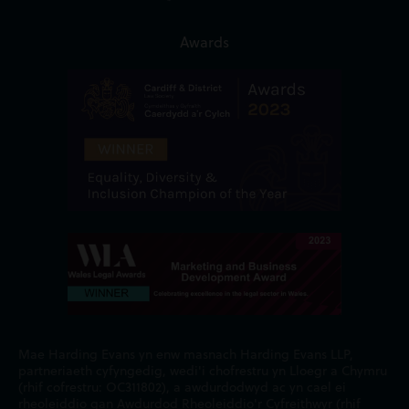
Awards
Mae Harding Evans yn enw masnach Harding Evans LLP,
partneriaeth cyfyngedig, wedi'i chofrestru yn Lloegr a Chymru
(rhif cofrestru: OC311802), a awdurdodwyd ac yn cael ei
rheoleiddio gan Awdurdod Rheoleiddio'r Cyfreithwyr (rhif