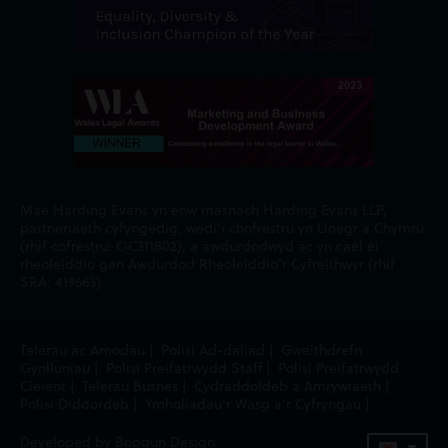
Mae Harding Evans yn enw masnach Harding Evans LLP,
partneriaeth cyfyngedig, wedi'i chofrestru yn Lloegr a Chymru
(rhif cofrestru: OC311802), a awdurdodwyd ac yn cael ei
rheoleiddio gan Awdurdod Rheoleiddio'r Cyfreithwyr (rhif
SRA: 419663).
Telerau ac Amodau
|
Polisi Ad-daliad
|
Gweithdrefn
Gynlluniau
|
Polisi Preifatrwydd Staff
|
Polisi Preifatrwydd
Cleient
|
Telerau Busnes
|
Cydraddoldeb a Amrywiaeth
|
Polisi Diddordeb
|
Ymholiadau'r Wasg a'r Cyfryngau
|
Developed by Bopgun Design