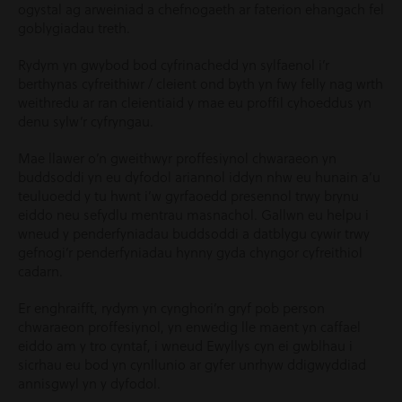
ogystal ag arweiniad a chefnogaeth ar faterion ehangach fel
goblygiadau treth.
Rydym yn gwybod bod cyfrinachedd yn sylfaenol i’r
berthynas cyfreithiwr / cleient ond byth yn fwy felly nag wrth
weithredu ar ran cleientiaid y mae eu proffil cyhoeddus yn
denu sylw’r cyfryngau.
Mae llawer o’n gweithwyr proffesiynol chwaraeon yn
buddsoddi yn eu dyfodol ariannol iddyn nhw eu hunain a’u
teuluoedd y tu hwnt i’w gyrfaoedd presennol trwy brynu
eiddo neu sefydlu mentrau masnachol. Gallwn eu helpu i
wneud y penderfyniadau buddsoddi a datblygu cywir trwy
gefnogi’r penderfyniadau hynny gyda chyngor cyfreithiol
cadarn.
Er enghraifft, rydym yn cynghori’n gryf pob person
chwaraeon proffesiynol, yn enwedig lle maent yn caffael
eiddo am y tro cyntaf, i wneud Ewyllys cyn ei gwblhau i
sicrhau eu bod yn cynllunio ar gyfer unrhyw ddigwyddiad
annisgwyl yn y dyfodol.