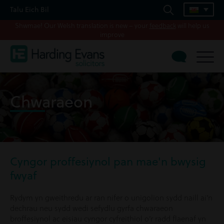
Talu Eich Bil
Shwmae! Our Welsh translation is new – your
feedback
will help us
improve
Chwaraeon
Cyngor proffesiynol pan mae'n bwysig
fwyaf
Rydym yn gweithredu ar ran nifer o unigolion sydd naill ai’n
dechrau neu sydd wedi sefydlu gyrfa chwaraeon
broffesiynol ac eisiau cyngor cyfreithiol o’r radd flaenaf yn