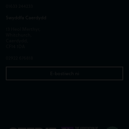
01633 244233
Swyddfa Caerdydd
13 Heol Merthyr,
Whitchurch,
Caerdydd,
CF14 1DA
02922 676818
E-bostiwch ni