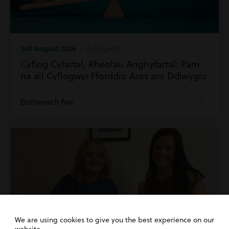
3rd August 2026
| Cyflogaeth
Cyflog Cyfartal, Rheolau Anghyfartal: Pam
na all Cyflogwyr Fforddio Aros am Ddiwygio
Darllenwch fwy
We are using cookies to give you the best experience on our
website.