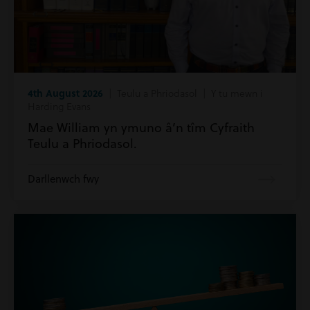
4th August 2026
| Teulu a Phriodasol | Y tu mewn i
Harding Evans
Mae William yn ymuno â’n tîm Cyfraith
Teulu a Phriodasol.
Darllenwch fwy