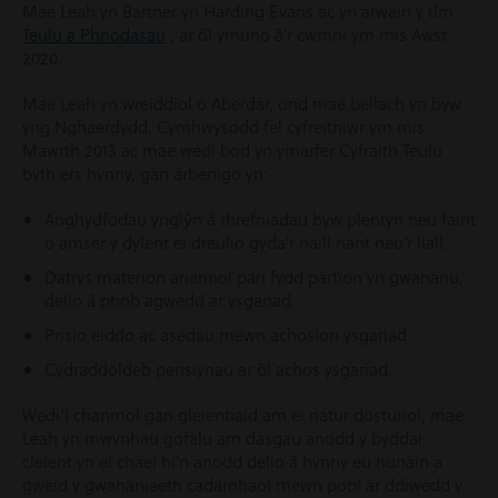
Mae Leah yn Bartner yn Harding Evans ac yn arwain y tîm
Teulu a Phriodasau
, ar ôl ymuno â’r cwmni ym mis Awst
2020.
Mae Leah yn wreiddiol o Aberdâr, ond mae bellach yn byw
yng Nghaerdydd. Cymhwysodd fel cyfreithiwr ym mis
Mawrth 2013 ac mae wedi bod yn ymarfer Cyfraith Teulu
byth ers hynny, gan arbenigo yn:
Anghydfodau ynglŷn â threfniadau byw plentyn neu faint
o amser y dylent ei dreulio gyda’r naill riant neu’r llall.
Datrys materion ariannol pan fydd partïon yn gwahanu,
delio â phob agwedd ar ysgariad.
Prisio eiddo ac asedau mewn achosion ysgariad
Cydraddoldeb pensiynau ar ôl achos ysgariad.
Wedi’i chanmol gan gleientiaid am ei natur dosturiol, mae
Leah yn mwynhau gofalu am dasgau anodd y byddai
cleient yn ei chael hi’n anodd delio â hynny eu hunain a
gweld y gwahaniaeth cadarnhaol mewn pobl ar ddiwedd y