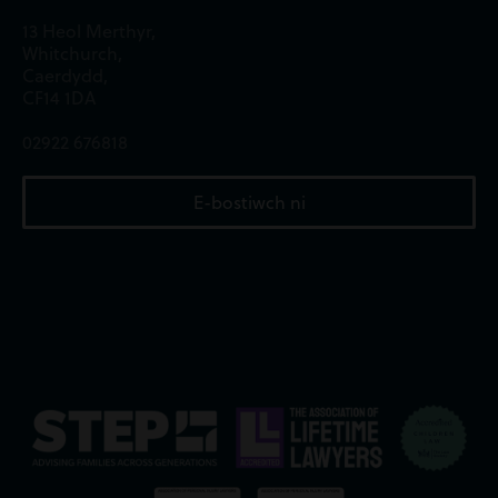
13 Heol Merthyr,
Whitchurch,
Caerdydd,
CF14 1DA
02922 676818
E-bostiwch ni