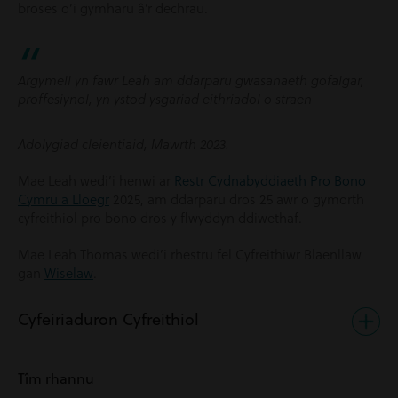
broses o’i gymharu â’r dechrau.
Argymell yn fawr Leah am ddarparu gwasanaeth gofalgar,
proffesiynol, yn ystod ysgariad eithriadol o straen
Adolygiad cleientiaid, Mawrth 2023.
Mae Leah wedi’i henwi ar
Restr Cydnabyddiaeth Pro Bono
Cymru a Lloegr
2025, am ddarparu dros 25 awr o gymorth
cyfreithiol pro bono dros y flwyddyn ddiwethaf.
Mae Leah Thomas wedi’i rhestru fel Cyfreithiwr Blaenllaw
gan
Wiselaw
.
Cyfeiriaduron Cyfreithiol
Tîm rhannu