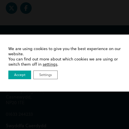
Cysylltwch â ni
We are using cookies to give you the best experience on our
website.
You can find out more about which cookies we are using or
switch them off in
settings
.
Swyddfa Casnewydd
Accept
Settings
Ystafelloedd y Frenhines,
2 Heol y Gogledd,
Casnewydd,
NP20 1TE
01633 244233
Swyddfa Caerdydd