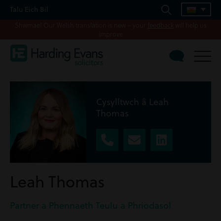
Talu Eich Bil
Shwmae! Our Welsh translation is new – your
feedback
will help us
improve
Cysylltwch â Leah
Thomas
Leah Thomas
Partner a Phennaeth Teulu a Phriodasol