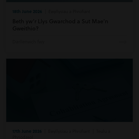
18th June 2026
| Ewyllysiau a Phrofiant
Beth yw’r Llys Gwarchod a Sut Mae’n
Gweithio?
Darllenwch fwy
17th June 2026
| Ewyllysiau a Phrofiant | Teulu a
Phriodasol