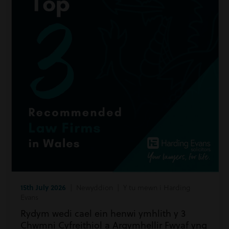
15th July 2026
| Newyddion | Y tu mewn i Harding
Evans
Rydym wedi cael ein henwi ymhlith y 3
Chwmni Cyfreithiol a Argymhellir Fwyaf yng