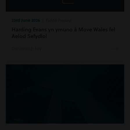
23rd June 2026
| Eiddo Preswyl
Harding Evans yn ymuno â Move Wales fel
Aelod Sefydlol
Darllenwch fwy