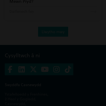
Mewn Pryd?
Darllenwch fwy
Llwytho mwy
Cysylltwch â ni
Swyddfa Casnewydd
Ystafelloedd y Frenhines,
2 Heol y Gogledd,
Casnewydd,