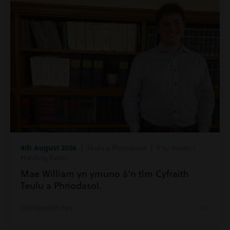
4th August 2026
| Teulu a Phriodasol | Y tu mewn i
Harding Evans
Mae William yn ymuno â’n tîm Cyfraith
Teulu a Phriodasol.
Darllenwch fwy