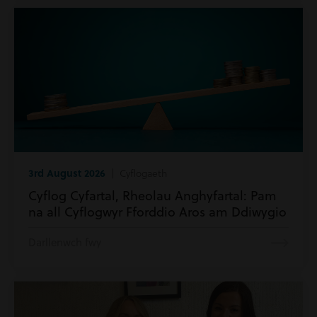
3rd August 2026
| Cyflogaeth
Cyflog Cyfartal, Rheolau Anghyfartal: Pam
na all Cyflogwyr Fforddio Aros am Ddiwygio
Darllenwch fwy