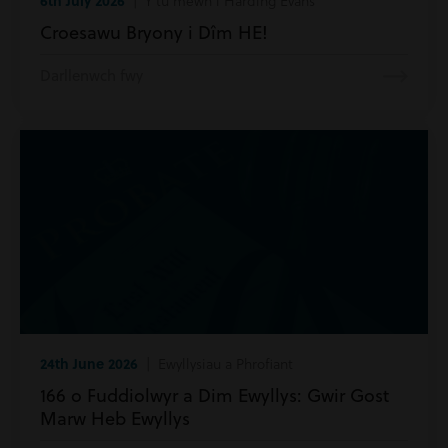
6th July 2026
| Y tu mewn i Harding Evans
Croesawu Bryony i Dîm HE!
Darllenwch fwy
24th June 2026
| Ewyllysiau a Phrofiant
166 o Fuddiolwyr a Dim Ewyllys: Gwir Gost
Marw Heb Ewyllys