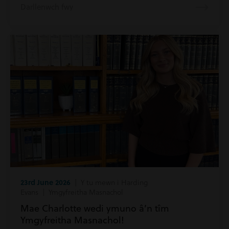
Darllenwch fwy
23rd June 2026
| Y tu mewn i Harding
Evans | Ymgyfreitha Masnachol
Mae Charlotte wedi ymuno â’n tîm
Ymgyfreitha Masnachol!