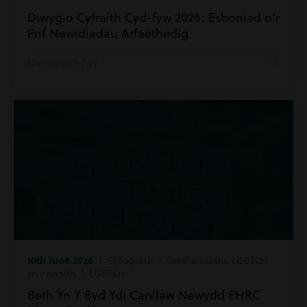
Diwygio Cyfraith Cyd-fyw 2026: Esboniad o’r
Prif Newidiadau Arfaethedig
Darllenwch fwy
10th June 2026
| Cyflogaeth | Gwahaniaethu LGBTQ+
yn y gwaith | LGBTQ+
Beth Yn Y Byd Ydi Canllaw Newydd EHRC