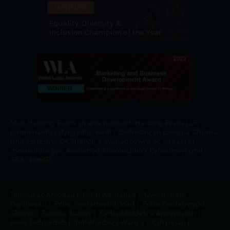
Mae Harding Evans yn enw masnach Harding Evans LLP,
partneriaeth cyfyngedig, wedi'i chofrestru yn Lloegr a Chymru
(rhif cofrestru: OC311802), a awdurdodwyd ac yn cael ei
rheoleiddio gan Awdurdod Rheoleiddio'r Cyfreithwyr (rhif
SRA: 419663).
Telerau ac Amodau
|
Polisi Ad-daliad
|
Gweithdrefn
Gynlluniau
|
Polisi Preifatrwydd Staff
|
Polisi Preifatrwydd
Cleient
|
Telerau Busnes
|
Cydraddoldeb a Amrywiaeth
|
Polisi Diddordeb
|
Ymholiadau'r Wasg a'r Cyfryngau
|