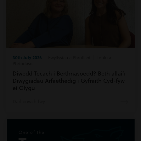
30th July 2026
| Ewyllysiau a Phrofiant | Teulu a
Phriodasol
Diwedd Tecach i Berthnasoedd? Beth allai’r
Diwygiadau Arfaethedig i Gyfraith Cyd-fyw
ei Olygu
Darllenwch fwy