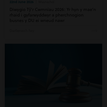
22nd June 2026
| Masnachol
Diwygio Tŷ’r Cwmnïau 2026: Yr hyn y mae’n
rhaid i gyfarwyddwyr a pherchnogion
busnes y DU ei wneud nawr
Darllenwch fwy