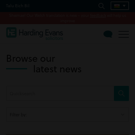
Talu Eich Bil
Shwmae! Our Welsh translation is new – your
feedback
will help us
improve
Browse our
latest news