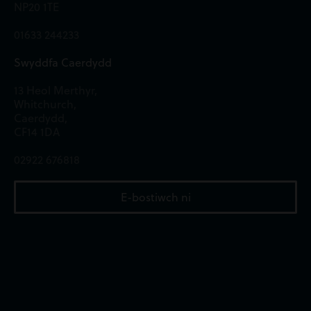
NP20 1TE
01633 244233
Swyddfa Caerdydd
13 Heol Merthyr,
Whitchurch,
Caerdydd,
CF14 1DA
02922 676818
E-bostiwch ni