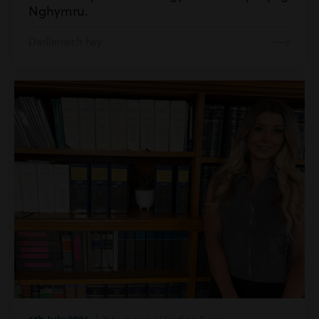
Nghymru.
Darllenwch fwy