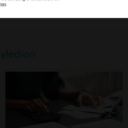
ings
.
Dyledion