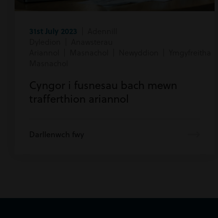
31st July 2023
| Adennill
Dyledion | Anawsterau
Ariannol | Masnachol | Newyddion | Ymgyfreitha
Masnachol
Cyngor i fusnesau bach mewn
trafferthion ariannol
Darllenwch fwy