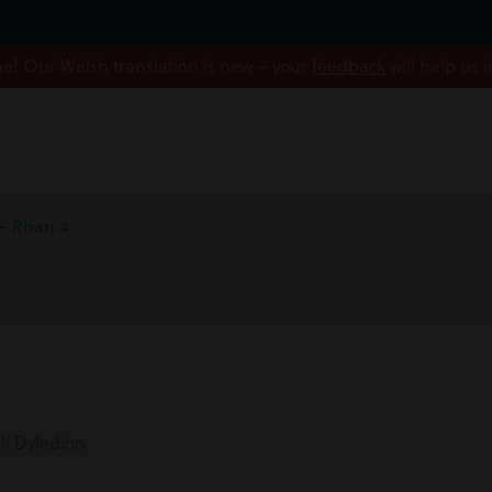
! Our Welsh translation is new – your
feedback
will help us 
 – Rhan 4
l Dyledion