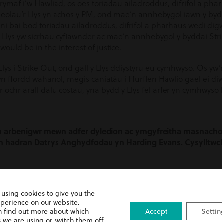
ymaf i’w Hawliad, os oes toriadau ailadroddus, difrifol a pha
heolau’r Llys yn achos y PM, ond mae’n annhebygol iawn y bydda
oni bai bod toriadau ailadroddus, difrifol a pharhaus wedi digwy
 Llys yw sicrhau cyfiawnder ac mae’n annhebygol y byddai Stri
ould be in the interest of justice.
ys i Strike Out, ond gall y Llys ddiystyru eu cymhwyso. Os yw’r 
 ffordd wahanol, megis caniatáu i Ffurflen Hawlio gael ei diw
r ochr arall dalu costau, yna bydd y Llys fel arfer yn cymhwyso
n arbenigwr mewn adfer dyledion ac ymgyfreitha masnachol
in hadran Datrys Anghydfodau yn Harding Evans. Cysylltwch
 using cookies to give you the
xperience on our website.
n find out more about which
Accept
Settin
 we are using or switch them off