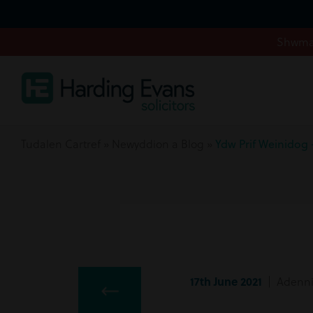
Shwmae
Tudalen Cartref
»
Newyddion a Blog
»
Ydw Prif Weinidog
17th June 2021
| Adennil