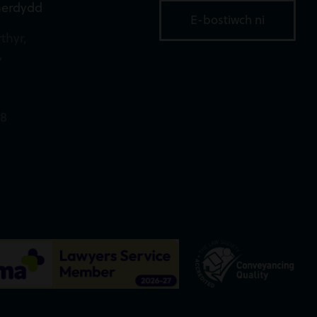
aerdydd
E-bostiwch ni
thyr,
,
18