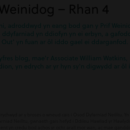
 Weinidog – Rhan 4
ni, adroddwyd yn eang bod gan y Prif Weini
ddyfarniad yn ddiofyn yn ei erbyn, a gafodd 
ck Out' yn fuan ar ôl iddo gael ei ddarganfod.
cyfres blog, mae'r Associate William Watkins, 
dion, yn edrych ar yr hyn sy'n digwydd ar ôl
rychwyd ar y broses o wneud cais i Osod Dyfarniad Neilltu. Yn
niad Neilltu, gwnaeth gais hefyd i Ddileu Hawliad yr Hawlydd.
aent yn credu bod achos yr ochr arall mor wan, ac mae gand