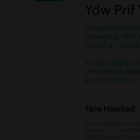
Ydw Prif
Yn gynharach ele
Johnson (y "PM") 
neilltu' a'i 'Stru
Yn rhan olaf ein 
tîm adennill dyle
ei roi o'r neilltu.
Taro Hawliad
Yn ein blog blaenorol ed
gwneud cais i Osod Dyfar
Strike Out Claims lle m