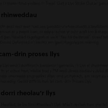
 i’r mater fynd ymlaen i’r Treial. Gall y Llys Strike Out ar gai
 y rhinweddau
ochr arall mor wan nad oes ganddo unrhyw obaith o lwyddiant, 
iannus ar y pwynt hwn, ni ddylai achos yr ochr arall fod â rhag
 gan Hawliad ragolygon os yw’n “fwy na dadleuol”, prawf teby
Gosod Dyfarniad o’r neilltu am gael rhagolygon realistig.
 cam-drin proses llys
 Llys wedi’i ddiffinio’n bwrpasol i ganiatáu i’r Llys ei chymhwy
. Yn yr achos hwn, efallai bod y PM wedi dewis dadlau y dylid 
eddi oherwydd anghydfod dilys, ond yn hytrach, am resymau e
 honedig. Gellid diffinio hyn fel cam-drin Proses Llys.
dorri rheolau’r llys
eu Hawliad, lle bu torri Rheolau’r Llys. Mae’r opsiwn hwn yno fe