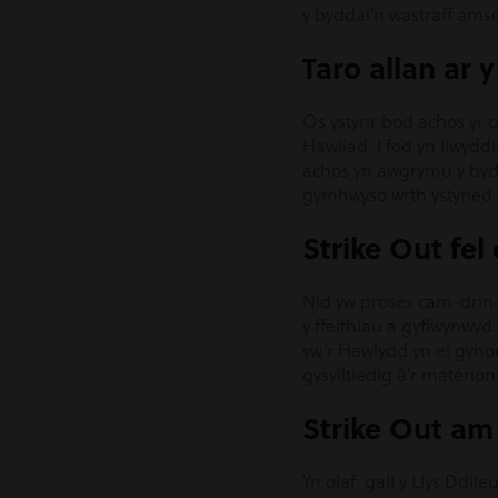
y byddai’n wastraff amser
Taro allan ar
Os ystyrir bod achos yr 
Hawliad. I fod yn llwydd
achos yn awgrymu y bydd
gymhwyso wrth ystyried 
Strike Out fel
Nid yw proses cam-drin y
y ffeithiau a gyflwynwyd
yw’r Hawlydd yn ei gyho
gysylltiedig â’r materion
Strike Out am 
Yn olaf, gall y Llys Ddil