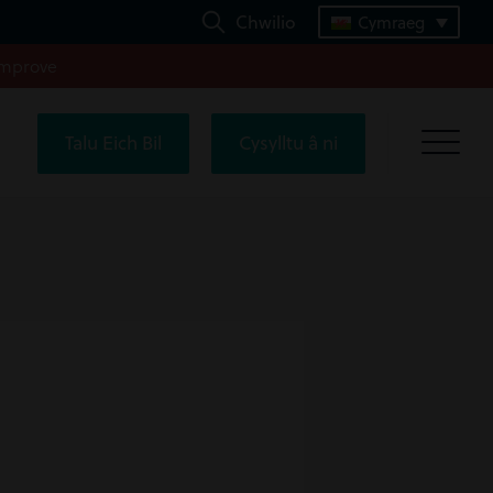
Chwilio
Cymraeg
improve
Talu Eich Bil
Cysylltu â ni