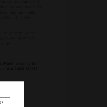
rhaus gan un parti. Nid
i’r Llys wedi taro allan
dd, fel yr amlinellir
ke Out a Claim for a
Llys yn credu y gellir
ygio, neu gosbi torri
 hynny.
. Mae’n arwain y tîm
 â ni ar 01633 244233
gs