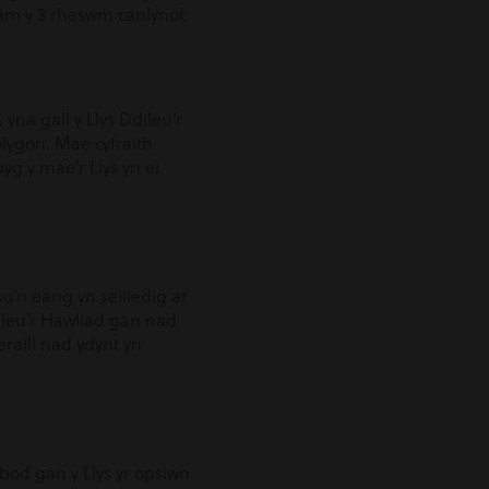
s am y 3 rheswm canlynol;
yna gall y Llys Ddileu’r
olygon. Mae cyfraith
g y mae’r Llys yn ei
so’n eang yn seiliedig ar
dileu’r Hawliad gan nad
raill nad ydynt yn
l bod gan y Llys yr opsiwn