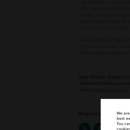
i gymhwyso’r sancsiwn dr
yw’n siŵr a oedd torri R
ar y rheol hon yn unig, 
uchod. Nod cyffredinol y
minor or one off breach w
Gellir cymhwyso pŵer y Ll
cyflawni cyfiawnder mewn
rheolau trwy orchymyn i’
Mae William Watkins y
Adennill Dyledion yn e
neu
.
hello@hevans.com
Rhannu post
We are
best e
You ca
cookies