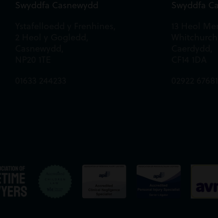
Swyddfa Casnewydd
Swyddfa C
Ystafelloedd y Frenhines,
13 Heol Mer
2 Heol y Gogledd,
Whitchurch
Casnewydd,
Caerdydd,
NP20 1TE
CF14 1DA
01633 244233
02922 6768