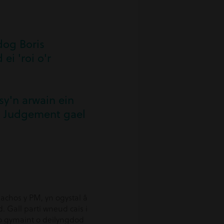
dog Boris
ei 'roi o'r
sy'n arwain ein
 i Judgement gael
 achos y PM, yn ogystal â
 Gall parti wneud cais i
do gymaint o deilyngdod