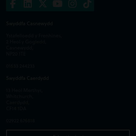
Swyddfa Casnewydd
Ystafelloedd y Frenhines,
2 Heol y Gogledd,
Casnewydd,
NP20 1TE
01633 244233
Swyddfa Caerdydd
13 Heol Merthyr,
Whitchurch,
Caerdydd,
CF14 1DA
02922 676818