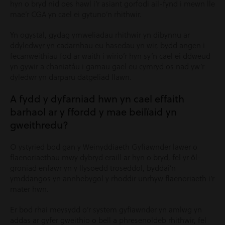
hyn o bryd nid oes hawl i’r asiant gorfodi ail-fynd i mewn lle
mae’r CGA yn cael ei gytuno’n rhithwir.
Yn ogystal, gydag ymweliadau rhithwir yn dibynnu ar
ddyledwyr yn cadarnhau eu hasedau yn wir, bydd angen i
fecanweithiau fod ar waith i wirio’r hyn sy’n cael ei ddweud
yn gywir a chaniatáu i gamau gael eu cymryd os nad yw’r
dyledwr yn darparu datgeliad llawn.
A fydd y dyfarniad hwn yn cael effaith
barhaol ar y ffordd y mae beilïaid yn
gweithredu?
O ystyried bod gan y Weinyddiaeth Gyfiawnder lawer o
flaenoriaethau mwy dybryd eraill ar hyn o bryd, fel yr ôl-
groniad enfawr yn y llysoedd troseddol, byddai’n
ymddangos yn annhebygol y rhoddir unrhyw flaenoriaeth i’r
mater hwn.
Er bod rhai meysydd o’r system gyfiawnder yn amlwg yn
addas ar gyfer gweithio o bell a phresenoldeb rhithwir, fel