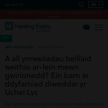
Talu Eich Bil
Shwmae! Our Welsh translation is new – your
feedback
will help us
improve
26th January 2021
| Adennill Dyledion
A all ymweliadau beilïaid
weithio ar-lein mewn
gwirionedd? Ein barn ar
ddyfarniad diweddar yr
Uchel Lys
Fel dyfarniad pwysig o'r Uchel Lys wedi dyfarnu y