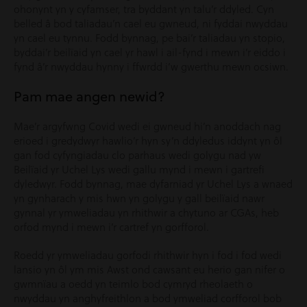
ohonynt yn y cyfamser, tra byddant yn talu’r ddyled. Cyn
belled â bod taliadau’n cael eu gwneud, ni fyddai nwyddau
yn cael eu tynnu. Fodd bynnag, pe bai’r taliadau yn stopio,
byddai’r beilïaid yn cael yr hawl i ail-fynd i mewn i’r eiddo i
fynd â’r nwyddau hynny i ffwrdd i’w gwerthu mewn ocsiwn.
Pam mae angen newid?
Mae’r argyfwng Covid wedi ei gwneud hi’n anoddach nag
erioed i gredydwyr hawlio’r hyn sy’n ddyledus iddynt yn ôl
gan fod cyfyngiadau clo parhaus wedi golygu nad yw
Beilïaid yr Uchel Lys wedi gallu mynd i mewn i gartrefi
dyledwyr. Fodd bynnag, mae dyfarniad yr Uchel Lys a wnaed
yn gynharach y mis hwn yn golygu y gall beilïaid nawr
gynnal yr ymweliadau yn rhithwir a chytuno ar CGAs, heb
orfod mynd i mewn i’r cartref yn gorfforol.
Roedd yr ymweliadau gorfodi rhithwir hyn i fod i fod wedi
lansio yn ôl ym mis Awst ond cawsant eu herio gan nifer o
gwmnïau a oedd yn teimlo bod cymryd rheolaeth o
nwyddau yn anghyfreithlon a bod ymweliad corfforol bob