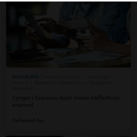
31st July 2023
| Adennill Dyledion | Anawsterau
Ariannol | Masnachol | Newyddion | Ymgyfreitha
Masnachol
Cyngor i fusnesau bach mewn trafferthion
ariannol
Darllenwch fwy