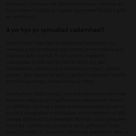
gwmpasu’r prosesau i’w dilyn os oes angen i asiantau ail-
fynd i mewn i’r eiddo, yn ogystal ag unrhyw ffioedd y gellir
eu cymhwyso.
A yw hyn yn symudiad cadarnhaol?
Mewn theori, mae hwn yn ddyfarniad cadarnhaol, yn
enwedig o farn credydwyr gan y bydd yn rhoi offeryn arall
iddynt ar gyfer gorfodi. Ar hyn o bryd, oherwydd
cyfyngiadau Covid, gall Beilïaid yr Uchel Lys gael
cyfarwyddyd i orfodi ond ni allant fynd i mewn i gartrefi
preswyl, gan rwystro eu gallu a gorfodi credydwyr i chwilio
am ddulliau amgen a mwy costus o orfodi.
Yn ymarferol, fodd bynnag, mae yna nifer o feysydd y mae
angen eu hegluro cyn y gellir cynnal presenoldeb rhithwir
yn effeithiol. Hyd nes y bydd canllawiau priodol yn cael eu
gosod a diwygiadau i’r rheoliadau, mae’n debygol na fydd
unrhyw ddefnydd yn y diwydiant. Mantais CGA i gredydwr
yw os yw’r cynllun talu yn cael ei dorri, gallant ail-fynd i
mewn i’r eiddo. Er gwaethaf y dyfarniad diweddaraf hwn, ar