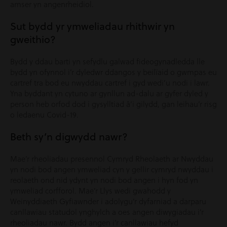
amser yn angenrheidiol.
Sut bydd yr ymweliadau rhithwir yn
gweithio?
Bydd y ddau barti yn sefydlu galwad fideogynadledda lle
bydd yn ofynnol i’r dyledwr ddangos y beilïaid o gwmpas eu
cartref tra bod eu nwyddau cartref i gyd wedi’u nodi i lawr.
Yna byddant yn cytuno ar gynllun ad-dalu ar gyfer dyled y
person heb orfod dod i gysylltiad â’i gilydd, gan leihau’r risg
o ledaenu Covid-19.
Beth sy’n digwydd nawr?
Mae’r rheoliadau presennol Cymryd Rheolaeth ar Nwyddau
yn nodi bod angen ymweliad cyn y gellir cymryd nwyddau i
reolaeth ond nid ydynt yn nodi bod angen i hyn fod yn
ymweliad corfforol. Mae’r Llys wedi gwahodd y
Weinyddiaeth Gyfiawnder i adolygu’r dyfarniad a darparu
canllawiau statudol ynghylch a oes angen diwygiadau i’r
rheoliadau nawr. Bydd angen i’r canllawiau hefyd