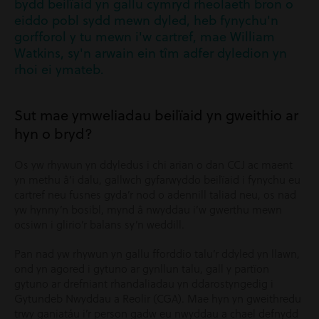
bydd beilïaid yn gallu cymryd rheolaeth bron o
eiddo pobl sydd mewn dyled, heb fynychu'n
gorfforol y tu mewn i'w cartref, mae William
Watkins, sy'n arwain ein tîm adfer dyledion yn
rhoi ei ymateb.
Sut mae ymweliadau beilïaid yn gweithio ar
hyn o bryd?
Os yw rhywun yn ddyledus i chi arian o dan CCJ ac maent
yn methu â’i dalu, gallwch gyfarwyddo beilïaid i fynychu eu
cartref neu fusnes gyda’r nod o adennill taliad neu, os nad
yw hynny’n bosibl, mynd â nwyddau i’w gwerthu mewn
ocsiwn i glirio’r balans sy’n weddill.
Pan nad yw rhywun yn gallu fforddio talu’r ddyled yn llawn,
ond yn agored i gytuno ar gynllun talu, gall y partïon
gytuno ar drefniant rhandaliadau yn ddarostyngedig i
Gytundeb Nwyddau a Reolir (CGA). Mae hyn yn gweithredu
trwy ganiatáu i’r person gadw eu nwyddau a chael defnydd