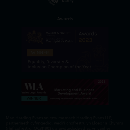
Awards
Mae Harding Evans yn enw masnach Harding Evans LLP,
partneriaeth cyfyngedig, wedi'i chofrestru yn Lloegr a Chymru
(rhif cofrestru: OC311802), a awdurdodwyd ac yn cael ei