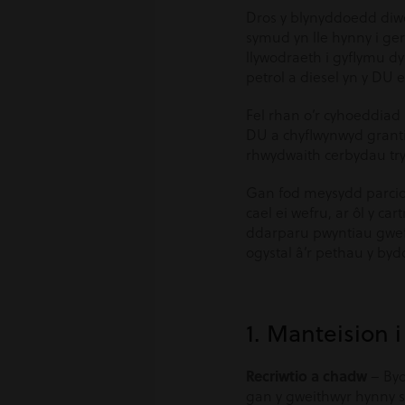
Dros y blynyddoedd diwe
symud yn lle hynny i ge
llywodraeth i gyflymu d
petrol a diesel yn y DU 
Fel rhan o’r cyhoeddia
DU a chyflwynwyd grant
rhwydwaith cerbydau tr
Gan fod meysydd parcio 
cael ei wefru, ar ôl y c
ddarparu pwyntiau gwefru
ogystal â’r pethau y byd
1. Manteision 
Recriwtio a chadw
– Byd
gan y gweithwyr hynny sy