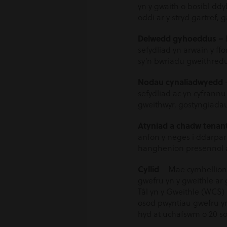
yn y gwaith o bosibl dd
oddi ar y stryd gartref, 
Delwedd gyhoeddus –
sefydliad yn arwain y f
sy’n bwriadu gweithredu
Nodau cynaliadwyedd
sefydliad ac yn cyfrann
gweithwyr, gostyngiadau
Atyniad a chadw tenant
anfon y neges i ddarpa
hanghenion presennol ac
Cyllid
– Mae cymhellion a
gwefru yn y gweithle ar
Tâl yn y Gweithle (WCS)
osod pwyntiau gwefru yn
hyd at uchafswm o 20 s