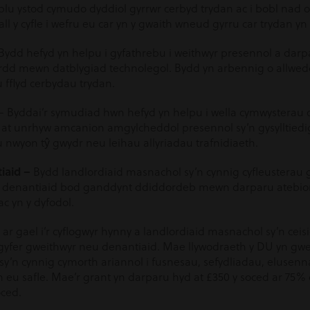
yblu ystod cymudo dyddiol gyrrwr cerbyd trydan ac i bobl nad 
gall y cyfle i wefru eu car yn y gwaith wneud gyrru car trydan y
Bydd hefyd yn helpu i gyfathrebu i weithwyr presennol a darp
fordd mewn datblygiad technolegol. Bydd yn arbennig o allwe
 fflyd cerbydau trydan.
– Byddai’r symudiad hwn hefyd yn helpu i wella cymwysterau 
u at unrhyw amcanion amgylcheddol presennol sy’n gysylltied
 nwyon tŷ gwydr neu leihau allyriadau trafnidiaeth.
iaid –
Bydd landlordiaid masnachol sy’n cynnig cyfleusterau 
r denantiaid bod ganddynt ddiddordeb mewn darparu atebion c
 yn y dyfodol.
r gael i’r cyflogwyr hynny a landlordiaid masnachol sy’n cei
 gyfer gweithwyr neu denantiaid. Mae llywodraeth y DU yn gw
 sy’n cynnig cymorth ariannol i fusnesau, sefydliadau, elusenn
 eu safle. Mae’r grant yn darparu hyd at £350 y soced ar 75%
oced.