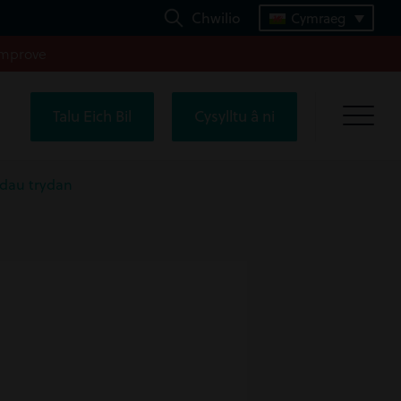
Chwilio
Cymraeg
improve
Talu Eich Bil
Cysylltu â ni
ydau trydan