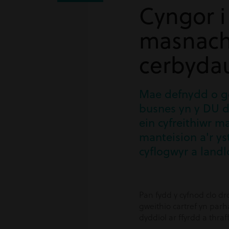
Cyngor i
masnach
cerbyda
Mae defnydd o ge
busnes yn y DU d
ein cyfreithiwr m
manteision a'r y
cyflogwyr a land
Pan fydd y cyfnod clo d
gweithio cartref yn par
dyddiol ar ffyrdd a thraf