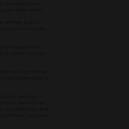
oes ganddynt barcio
n opsiwn hyfyw iddynt.
ar weithwyr bod eich
ddol i unrhyw fusnesau
cynaliadwyedd eich
ig ag arferion cymudo
gwefru yn y gweithle yn
raff, rhagweithiol i’w
sio gosod pwyntiau
eithredu Cynllun Codi
au ac awdurdodau lleol i
 o gyfanswm cost gosod,