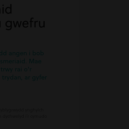
aid
u gwefru
dd angen i bob
wsmeriaid. Mae
trwy rai o'r
trydan, ar gyfer
 hyblygrwydd ynghylch
n dychwelyd i’r cymudo