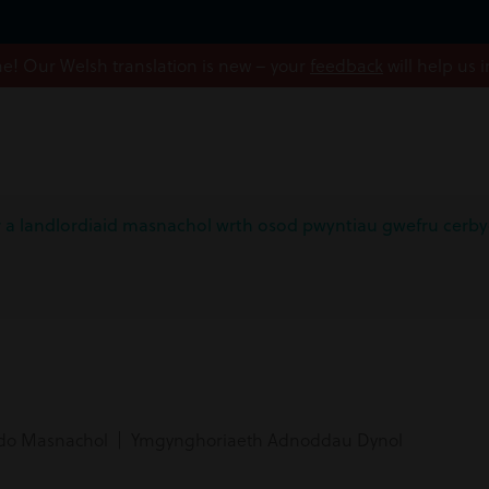
! Our Welsh translation is new – your
feedback
will help us 
r a landlordiaid masnachol wrth osod pwyntiau gwefru cerb
do Masnachol | Ymgynghoriaeth Adnoddau Dynol