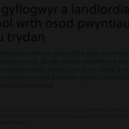
 gyflogwyr a landlordi
ol wrth osod pwyntia
u trydan
rbydau trydan ar gynnydd a chyn bo hir by
darparu codi tâl ceir trydan i weithwyr a ch
asnachol cyswllt, James Young, yn siarad â ni 
styriaethau o osod pwyntiau gwefru cerbydau 
lordiaid masnachol.
rosodd o’r diwedd, er ein bod yn debygol o weld llawer mwy o
hau, byddwn hefyd yn gweld miliynau o weithwyr ledled y DU y
fyrdd Prydain.