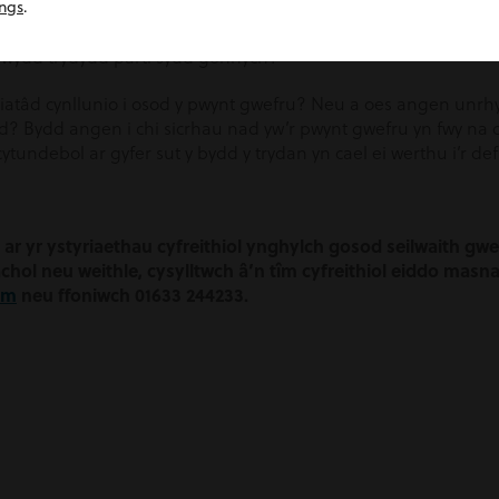
 lesddaliad yn yr adeilad neu’r ystâd, gwiriwch a fydd ange
ings
.
efyd, a fydd ychwanegu pwyntiau gwefru yn effeithio ar y polis
rwydd trydydd parti sydd gennych?
niatâd cynllunio i osod y pwynt gwefru? Neu a oes angen unrhy
wad? Bydd angen i chi sicrhau nad yw’r pwynt gwefru yn fwy na 
cytundebol ar gyfer sut y bydd y trydan yn cael ei werthu i’r de
ar yr ystyriaethau cyfreithiol ynghylch gosod seilwaith gw
hol neu weithle, cysylltwch â’n tîm cyfreithiol eiddo masn
om
neu ffoniwch 01633 244233.