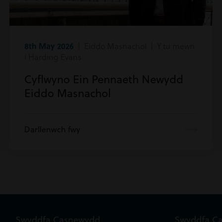
8th May 2026
| Eiddo Masnachol | Y tu mewn
i Harding Evans
Cyflwyno Ein Pennaeth Newydd
Eiddo Masnachol
Darllenwch fwy
Swyddfa Casnewydd
Swyddfa C