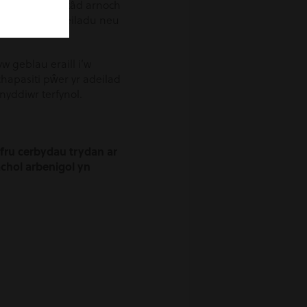
n unrhyw ganiatâd arnoch
i yswiriant adeiladu neu
w geblau eraill i’w
chapasiti pŵer yr adeilad
fnyddiwr terfynol.
efru cerbydau trydan ar
achol arbenigol yn