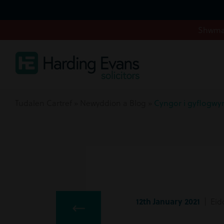
Shwmae
Tudalen Cartref
»
Newyddion a Blog
»
Cyngor i gyflogwy
12th January 2021
| Eid