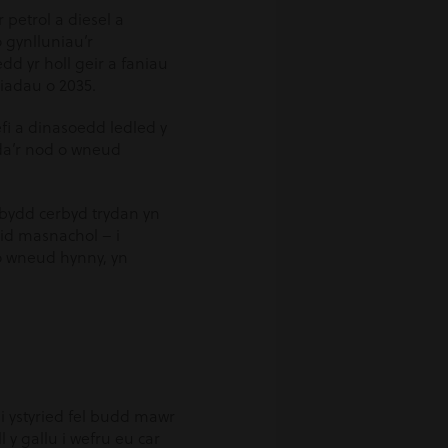
petrol a diesel a
 gynlluniau’r
d yr holl geir a faniau
riadau o 2035.
i a dinasoedd ledled y
da’r nod o wneud
 bydd cerbyd trydan yn
aid masnachol – i
 o wneud hynny, yn
i ystyried fel budd mawr
 y gallu i wefru eu car