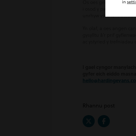
Os oes gennych fuddiant
in
sett
i osod y pwynt gwefru. H
unrhyw yswiriant atebol
Yn olaf, a oes angen ca
gysylltu â’r prif gyflen
ac ystyried y trefniadau 
I gael cyngor manylach 
gyfer eich eiddo masnac
hello@hardingevans.c
Rhannu post