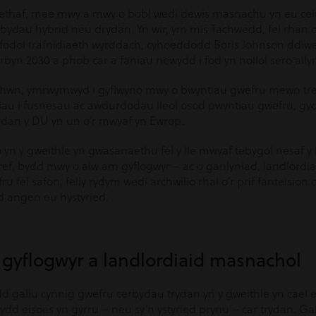
thaf, mae mwy a mwy o bobl wedi dewis masnachu yn eu ceir 
rbydau hybrid neu drydan. Yn wir, ym mis Tachwedd, fel rhan o
yfodol trafnidiaeth wyrddach, cyhoeddodd Boris Johnson ddiwed
erbyn 2030 a phob car a faniau newydd i fod yn hollol sero ally
d hwn, ymrwymwyd i gyflwyno mwy o bwyntiau gwefru mewn tref
iau i fusnesau ac awdurdodau lleol osod pwyntiau gwefru, gy
ydan y DU yn un o’r mwyaf yn Ewrop.
yn y gweithle yn gwasanaethu fel y lle mwyaf tebygol nesaf y
artref, bydd mwy o alw am gyflogwyr – ac o ganlyniad, landlordi
 fel safon, felly rydym wedi archwilio rhai o’r prif fanteision
d angen eu hystyried.
i gyflogwyr a landlordiaid masnachol
d gallu cynnig gwefru cerbydau trydan yn y gweithle yn cael e
dd eisoes yn gyrru – neu sy’n ystyried prynu – car trydan. Gall