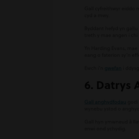
Gall cyfreithwyr eiddo
cyd a mwy.
Byddant hefyd yn gallu
treth y mae angen i chi 
Yn Harding Evans, mae 
eang o faterion sy’n ef
Ewch i’n
gwefan
i ddys
6. Datrys
Gall anghydfodau
godi 
wynebu ystod o anghy
Gall hyn ymwneud â llaw
enwi ond ychydig.