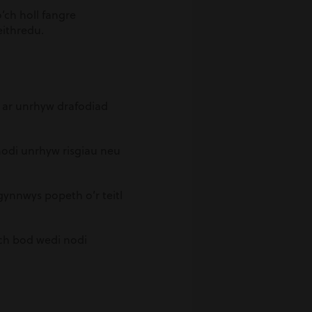
’ch holl fangre
eithredu.
r ar unrhyw drafodiad
nodi unrhyw risgiau neu
gynnwys popeth o’r teitl
ich bod wedi nodi