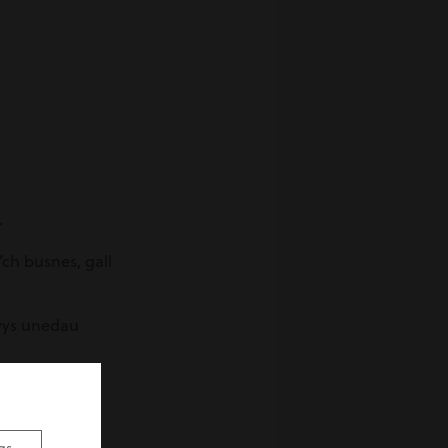
.
ch busnes, gall
nwys unedau