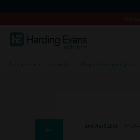
Shwmae
Tudalen Cartref
»
Newyddion a Blog
»
Beth mae Cyfreith
2nd April 2024
| Anghyd