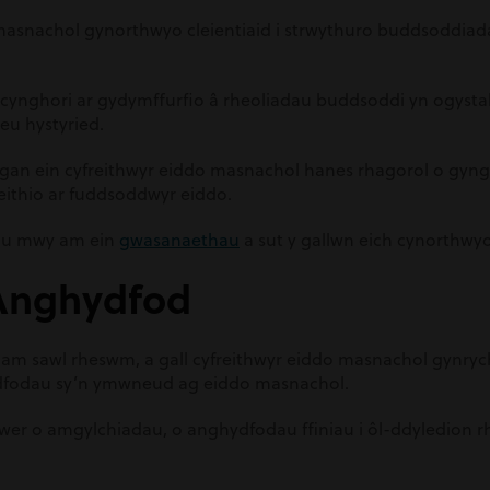
 masnachol gynorthwyo cleientiaid i strwythuro buddsoddiad
 cynghori ar gydymffurfio â rheoliadau buddsoddi yn ogyst
eu hystyried.
gan ein cyfreithwyr eiddo masnachol hanes rhagorol o gyngho
feithio ar fuddsoddwyr eiddo.
gu mwy am ein
gwasanaethau
a sut y gallwn eich cynorthwy
 Anghydfod
am sawl rheswm, a gall cyfreithwyr eiddo masnachol gynrychi
dfodau sy’n ymwneud ag eiddo masnachol.
er o amgylchiadau, o anghydfodau ffiniau i ôl-ddyledion rhe