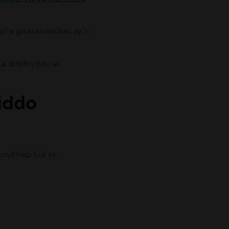
iol a gwasanaethau sy’n
a ddefnyddir at
Eiddo
 ond heb fod yn