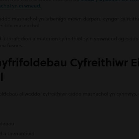
achol yn ei wneud.
r eiddo masnachol yn arbenigo mewn darparu cyngor cyfreith
n eiddo masnachol.
â thrafodion a materion cyfreithiol sy’n ymwneud ag eiddo 
eu fusnes.
yfrifoldebau Cyfreithiwr 
l
ifoldebau allweddol cyfreithiwr eiddo masnachol yn cynnwys,
ndebau
d a thenantiaid