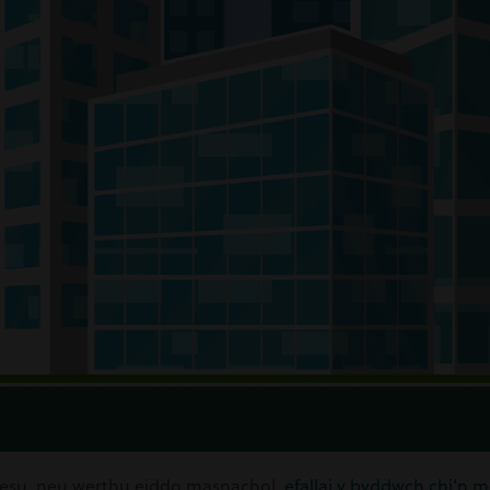
lesu, neu werthu eiddo masnachol
, efallai y byddwch chi’n