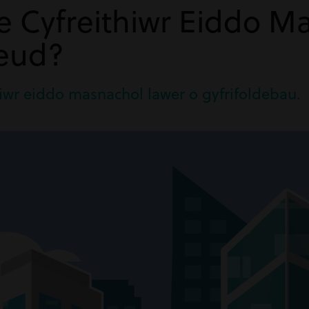
 Cyfreithiwr Eiddo M
neud?
iwr eiddo masnachol lawer o gyfrifoldebau.