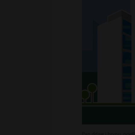
Pan ddaw i brynu, pryd