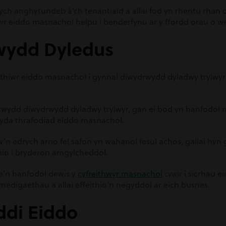
ych anghytundeb â’ch tenantiaid a allai fod yn rhentu rhan o
hiwr eiddo masnachol helpu i benderfynu ar y ffordd orau o w
wydd Dyledus
eithiwr eiddo masnachol i gynnal diwydrwydd dyladwy trylwy
igrwydd diwydrwydd dyladwy trylwyr, gan ei bod yn hanfodol 
gyda thrafodiad eiddo masnachol.
n edrych arno fel safon yn wahanol fesul achos, gallai hyn 
nio i bryderon amgylcheddol.
’n hanfodol dewis y
cyfreithwyr masnachol
cywir
i sicrhau e
edigaethau a allai effeithio’n negyddol ar eich busnes.
ddi Eiddo