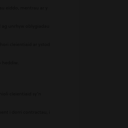
au eiddo, mentrau ar y
al ag unrhyw oblygiadau
ri cleientiaid ar ystod
o heddiw.
oli cleientiaid sy’n
nt i dorri contractau, i