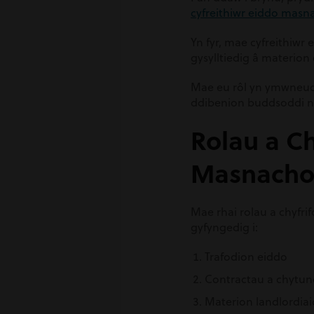
cyfreithiwr eiddo masn
Yn fyr, mae cyfreithiw
gysylltiedig â materio
Mae eu rôl yn ymwneud 
ddibenion buddsoddi n
Rolau a Ch
Masnacho
Mae rhai rolau a chyfr
gyfyngedig i:
Trafodion eiddo
Contractau a chytu
Materion landlordiai