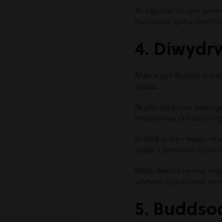
Yn ogystal, os oes genn
fasnachol, gall cyfreit
4. Diwydr
Mae’n gyfrifoldeb cyfr
eiddo.
Ni ellir tanbrisio pwys
broblemau cyfreithiol 
Er bod yr hyn maen nhw’
eiddo i ganiatâd cynllu
Wedi dweud hynny, mae
unrhyw risgiau neu rwym
5. Buddso