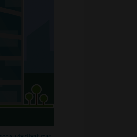
 meddwl tybed beth mae