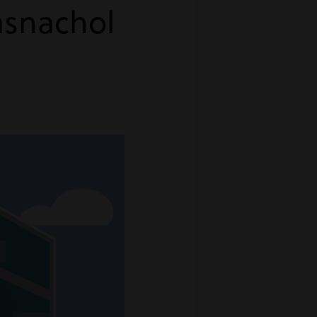
asnachol