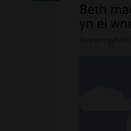
Beth mae
yn ei w
Mae gan gyfreith