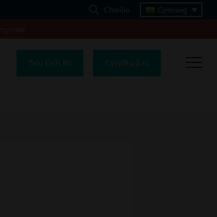
Chwilio
Cymraeg
improve
Talu Eich Bil
Cysylltu â ni