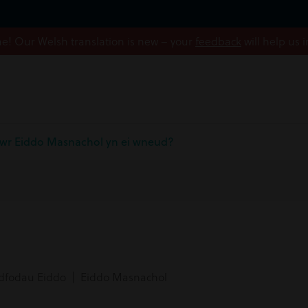
! Our Welsh translation is new – your
feedback
will help us 
iwr Eiddo Masnachol yn ei wneud?
fodau Eiddo | Eiddo Masnachol