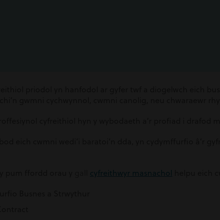
eithiol priodol yn hanfodol ar gyfer twf a diogelwch eich bu
 chi’n gwmni cychwynnol, cwmni canolig, neu chwaraewr rh
ffesiynol cyfreithiol hyn y wybodaeth a’r profiad i drafod m
od eich cwmni wedi’i baratoi’n dda, yn cydymffurfio â’r gyfr
gall
 y pum ffordd orau y
cyfreithwyr masnachol
helpu eich c
rfio Busnes a Strwythur
Contract