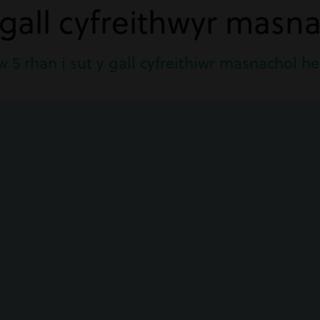
 gall cyfreithwyr masn
 5 rhan i sut y gall cyfreithiwr masnachol he