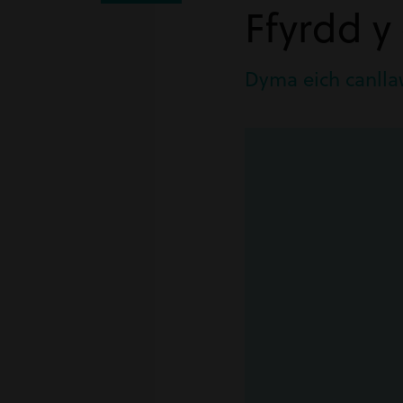
Ffyrdd y
Dyma eich canllaw