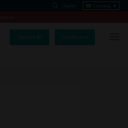
Chwilio
Cymraeg
improve
Talu Eich Bil
Cysylltu â ni