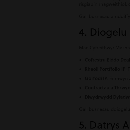
risgiau’n rhagweithiol,
Gall busnesau amddiffy
4. Diogelu
Mae Cyfreithwyr Masnac
Cofrestru Eiddo Deal
Rheoli Portffolio IP
: 
Gorfodi IP
: Er mwyn 
Contractau a Thrwy
Diwydrwydd Dyladwy
Gall busnesau ddiogelu 
5. Datrys