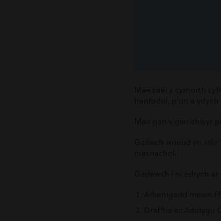
Mae cael y cymorth cyfr
hanfodol, p’un a ydych
Mae gan y gweithwyr pro
Gallwch wneud yn siŵr b
masnachol.
Gadewch i ni edrych ar
Arbenigedd mewn Ffu
Drafftio ac Adolygu 