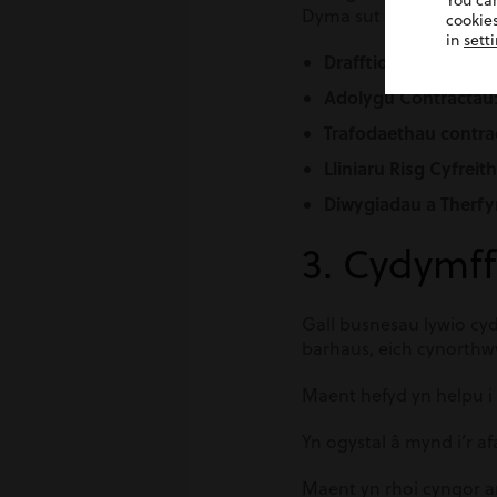
You ca
Dyma sut maen nhw’n 
cookies
in
sett
Drafftio Contractau
:
Adolygu Contractau
Trafodaethau contra
Lliniaru Risg Cyfreith
Diwygiadau a Therf
3. Cydymff
Gall busnesau lywio cyd
barhaus, eich cynorthw
Maent hefyd yn helpu i 
Yn ogystal â mynd i’r a
Maent yn rhoi cyngor a