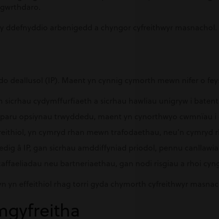
n gwrthdaro.
wy ddefnyddio arbenigedd a chyngor cyfreithwyr masnachol.
do deallusol (IP). Maent yn cynnig cymorth mewn nifer o fe
an sicrhau cydymffurfiaeth a sicrhau hawliau unigryw i baten
arparu opsiynau trwyddedu, maent yn cynorthwyo cwmnïau i dd
yfreithiol, yn cymryd rhan mewn trafodaethau, neu’n cymryd 
tiedig â IP, gan sicrhau amddiffyniad priodol, pennu canllaw
affaeliadau neu bartneriaethau, gan nodi risgiau a rhoi cyngo
n yn effeithiol rhag torri gyda chymorth cyfreithwyr masnac
mgyfreitha