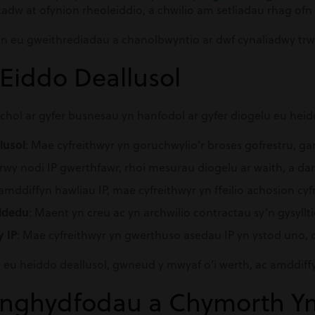
 cadw at ofynion rheoleiddio, a chwilio am setliadau rhag of
n eu gweithrediadau a chanolbwyntio ar dwf cynaliadwy tr
 Eiddo Deallusol
hol ar gyfer busnesau yn hanfodol ar gyfer diogelu eu heid
lusol
: Mae cyfreithwyr yn goruchwylio’r broses gofrestru, g
Trwy nodi IP gwerthfawr, rhoi mesurau diogelu ar waith, a d
amddiffyn hawliau IP, mae cyfreithwyr yn ffeilio achosion c
ddedu
: Maent yn creu ac yn archwilio contractau sy’n gysyll
 IP
: Mae cyfreithwyr yn gwerthuso asedau IP yn ystod uno, c
eu heiddo deallusol, gwneud y mwyaf o’i werth, ac amddiffy
 Anghydfodau a Chymorth Y