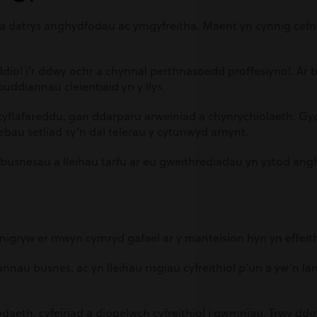
a datrys anghydfodau ac ymgyfreitha. Maent yn cynnig cef
ol i’r ddwy ochr a chynnal perthnasoedd proffesiynol. Ar 
buddiannau cleientiaid yn y llys.
flafareddu, gan ddarparu arweiniad a chynrychiolaeth. Gyda’
bau setliad sy’n dal telerau y cytunwyd arnynt.
usnesau a lleihau tarfu ar eu gweithrediadau yn ystod ang
unigryw er mwyn cymryd gafael ar y manteision hyn yn effeith
nnau busnes, ac yn lleihau risgiau cyfreithiol p’un a yw’n 
eth, cyfeiriad a diogelwch cyfreithiol i gwmnïau. Trwy dde