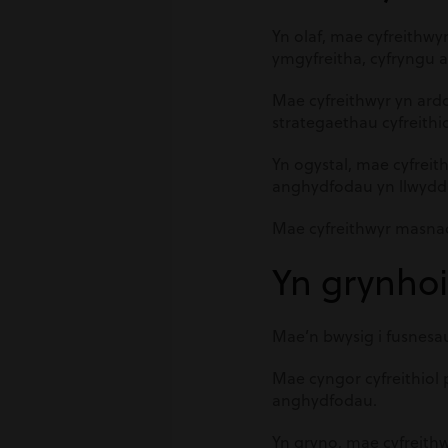
Yn olaf, mae cyfreithw
ymgyfreitha, cyfryngu a
Mae cyfreithwyr yn ard
strategaethau cyfreithio
Yn ogystal, mae cyfreit
anghydfodau yn llwyddia
Mae cyfreithwyr masnac
Yn grynho
Mae’n bwysig i fusnesau
Mae cyngor cyfreithiol 
anghydfodau.
Yn gryno, mae cyfreith