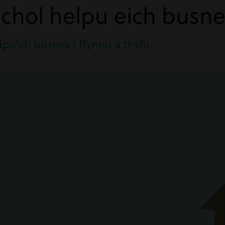
achol helpu eich busn
lpu'ch busnes i ffynnu a thyfu.