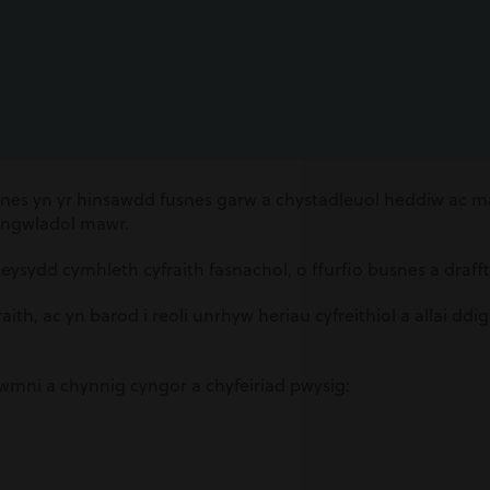
snes yn yr hinsawdd fusnes garw a chystadleuol heddiw ac ma
yngwladol mawr.
eysydd cymhleth cyfraith fasnachol, o ffurfio busnes a draff
aith, ac yn barod i reoli unrhyw heriau cyfreithiol a allai 
wmni a chynnig cyngor a chyfeiriad pwysig: