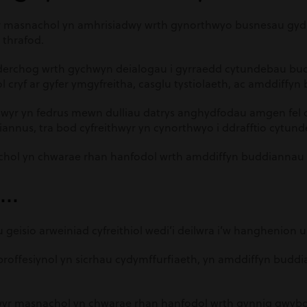
yr masnachol yn amhrisiadwy wrth gynorthwyo busnesau gyd
 thrafod.
derchog wrth gychwyn deialogau i gyrraedd cytundebau buddi
l cryf ar gyfer ymgyfreitha, casglu tystiolaeth, ac amddiffyn 
hwyr yn fedrus mewn dulliau datrys anghydfodau amgen fel cy
nnus, tra bod cyfreithwyr yn cynorthwyo i ddrafftio cytunde
hol yn chwarae rhan hanfodol wrth amddiffyn buddiannau b
i…
 geisio arweiniad cyfreithiol wedi’i deilwra i’w hanghenion 
proffesiynol yn sicrhau cydymffurfiaeth, yn amddiffyn buddia
wyr masnachol yn chwarae rhan hanfodol wrth gynnig gwyboda