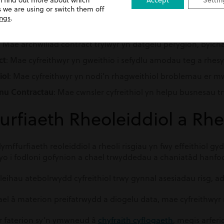
n find out more about which
Accept
Settin
cynorthwyo:
 we are using or switch them off
ings
.
Mae cyfreithwyr yn drafftio contractau manwl, trylwyr a bu
: Mae archwiliad contract trylwyr yn datgelu peryglon, byl
ct
: Mae cyfreithwyr yn gweithio i sefydlu amodau teg a rhes
iol
: Mae cyfreithwyr yn nodi’n rhagweithiol broblemau er mw
ynu Contractau
: Mae cwnsler cyfreithiol yn helpu busnesau 
urfiaeth Rheoleiddiol a Rhe
ymffurfiaeth reoleiddiol a rheoli risgiau yn fwy effeithiol 
yo i fodloni gofynion a chael trwyddedau a chaniatâd hanfod
leihau atebolrwydd cyfreithiol trwy gynnal asesiadau risg, a
fael â materion preifatrwydd a diogelu data, mae cyfreithwy
r faterion sy’n ymwneud â
chyfraith cyflogaeth
, megis arfer