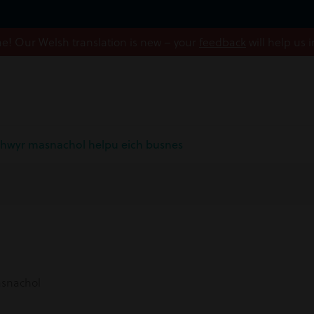
! Our Welsh translation is new – your
feedback
will help us 
eithwyr masnachol helpu eich busnes
snachol