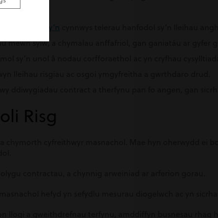
gs
snes-benodol sy’n
cynnwys telerau hanfodol sy’n lleihau ang
chau mewn sylw, a chymalau anffafriol, gan ganiatáu ar gyfe
ymol sy’n unol â nodau corfforaethol ac yn cryfhau cysylltia
yn lleihau risgiau ac osgoi ymgyfreitha a gwrthdaro drud.
trwy ddiwygiadau contract a therfynu pan fo angen, gan sicr
oli Risg
gyda chymorth cyfreithwyr masnachol. Mae hyn oherwydd ei bo
ol.
dolygu contractau, a chynnig arweiniad ar arferion gorau.
r masnachol hefyd yn sefydlu mesurau diogelwch ac yn sicrha
ion llogi a gweithdrefnau terfynu, amddiffyn busnesau rhag h