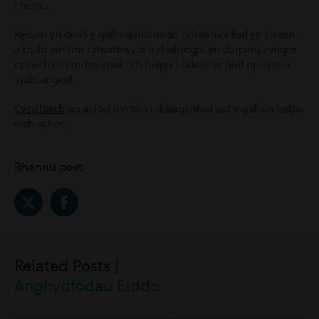
i helpu.
Rydym yn deall y gall sefyllfaoedd cyfreithiol fod yn straen,
a bydd ein tîm cynorthwyol a chefnogol yn darparu cyngor
cyfreithiol proffesiynol i’ch helpu i ddeall yr holl opsiynau
sydd ar gael.
Cysylltwch
ag aelod o’n tîm i ddarganfod sut y gallwn helpu
eich achos.
Rhannu post
Related Posts |
Anghydfodau Eiddo