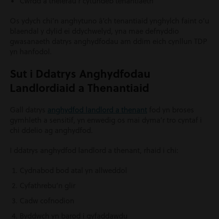
Cwrdd â thelerau’r cytundeb tenantiaeth
Os ydych chi’n anghytuno â’ch tenantiaid ynghylch faint o’u
blaendal y dylid ei ddychwelyd, yna mae defnyddio
gwasanaeth datrys anghydfodau am ddim eich cynllun TDP
yn hanfodol.
Sut i Ddatrys Anghydfodau
Landlordiaid a Thenantiaid
Gall datrys
anghydfod landlord a thenant
fod yn broses
gymhleth a sensitif, yn enwedig os mai dyma’r tro cyntaf i
chi ddelio ag anghydfod.
I ddatrys anghydfod landlord a thenant, rhaid i chi:
Cydnabod bod atal yn allweddol
Cyfathrebu’n glir
Cadw cofnodion
Byddwch yn barod i gyfaddawdu