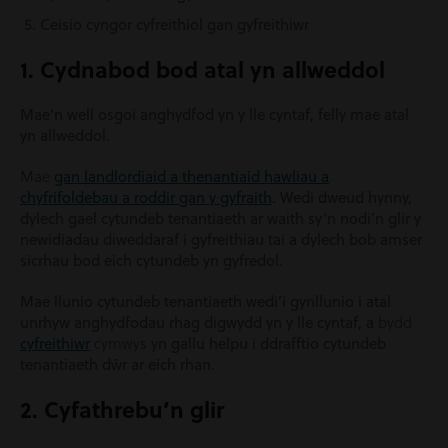
Ceisio cyngor cyfreithiol gan gyfreithiwr
1. Cydnabod bod atal yn allweddol
Mae’n well osgoi anghydfod yn y lle cyntaf, felly mae atal
yn allweddol.
Mae
gan landlordiaid a thenantiaid hawliau a
chyfrifoldebau a roddir gan y gyfraith
. Wedi dweud hynny,
dylech gael cytundeb tenantiaeth ar waith sy’n nodi’n glir y
newidiadau diweddaraf i gyfreithiau tai a dylech bob amser
sicrhau bod eich cytundeb yn gyfredol.
Mae llunio cytundeb tenantiaeth wedi’i gynllunio i atal
bydd
unrhyw anghydfodau rhag digwydd yn y lle cyntaf, a
cymwys
cyfreithiwr
yn gallu helpu i ddrafftio cytundeb
tenantiaeth dŵr ar eich rhan.
2. Cyfathrebu’n glir