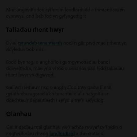
Mae anghydfodau cyffredin landlordiaid a thenantiaid yn
cynnwys, ond heb fod yn gyfyngedig i:
Taliadau rhent hwyr
Dylai
cytundeb tenantiaeth
nodi’n glir pryd mae’r rhent yn
ddyledus bob mis.
Fodd bynnag, o anghofio i gamgymeriadau banc i
ddiweithdra, mae yna ystod o senarios pan fydd taliadau
rhent hwyr yn digwydd.
Gallwch leihau’r risg o anghydfod trwy gadw llinell
gyfathrebu agored â’ch tenantiaid a’u hatgoffa ar
ddechrau’r denantiaeth i sefydlu trefn sefydlog.
Glanhau
Gellir dadlau mai glanhau yw’r achos mwyaf cyffredin o
anghydfodau rhwng
landlordiaid
a thenantiaid.