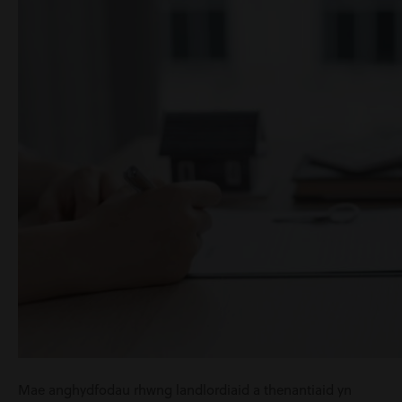
Mae anghydfodau rhwng landlordiaid a thenantiaid yn