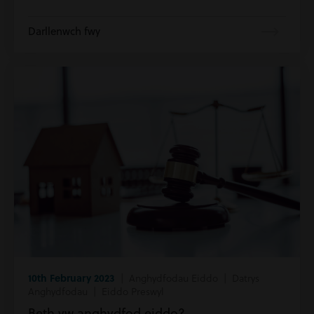
Darllenwch fwy
10th February 2023
| Anghydfodau Eiddo | Datrys
Anghydfodau | Eiddo Preswyl
Beth yw anghydfod eiddo?