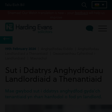
Talu Eich Bil
Shwmae! Our Welsh translation is new – your
feedback
will help us
improve
19th February 2024
| Anghydfodau Eiddo | Anghydfodau
Landlordiaid a Thenantiaid | Gwasanaethau Cyfreithiol i
Landlordiaid | Masnachol
Sut i Ddatrys Anghydfodau
Landlordiaid a Thenantiaid
Mae gwybod sut i ddatrys anghydfod gyda'ch
tenantiaid yn rhan hanfodol o fod yn landlord.