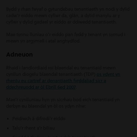
Bydd y rhan fwyaf o gytundebau tenantiaeth yn nodi y dylid
cadw’r eiddo mewn cyflwr da, glân, a dylid manylu ar y
cyflwr y dylid gadael yr eiddo ar ddiwedd tenantiaeth.
Mae tynnu lluniau o’r eiddo pan fydd y tenant yn symud i
mewn yn argymell i atal anghydfod.
Adneuon
Rhaid i landlordiaid roi blaendal eu tenantiaid mewn
cynllun diogelu blaendal tenantiaeth (TDP)
os ydynt yn
rhentu eu cartref ar denantiaeth fyrddaliad sicr a
ddechreuodd ar ôl Ebrill 6ed 2007
.
Mae’r cynlluniau hyn yn sicrhau bod eich tenantiaid yn
derbyn eu blaendal yn ôl os ydyn nhw:
Peidiwch â difrodi’r eiddo
Talu’r rhent a’r biliau