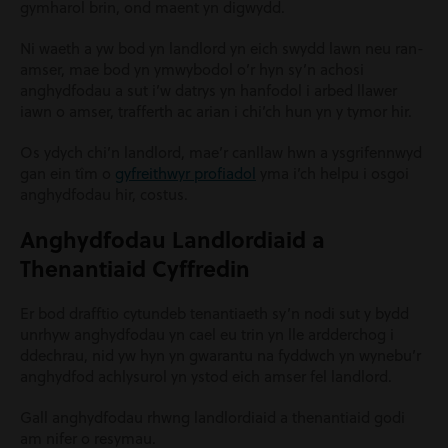
gymharol brin, ond maent yn digwydd.
Ni waeth a yw bod yn landlord yn eich swydd lawn neu ran-
amser, mae bod yn ymwybodol o’r hyn sy’n achosi
anghydfodau a sut i’w datrys yn hanfodol i arbed llawer
iawn o amser, trafferth ac arian i chi’ch hun yn y tymor hir.
Os ydych chi’n landlord, mae’r canllaw hwn a ysgrifennwyd
gan ein tîm o
gyfreithwyr profiadol
yma i’ch helpu i osgoi
anghydfodau hir, costus.
Anghydfodau Landlordiaid a
Thenantiaid Cyffredin
Er bod drafftio cytundeb tenantiaeth sy’n nodi sut y bydd
unrhyw anghydfodau yn cael eu trin yn lle ardderchog i
ddechrau, nid yw hyn yn gwarantu na fyddwch yn wynebu’r
anghydfod achlysurol yn ystod eich amser fel landlord.
Gall anghydfodau rhwng landlordiaid a thenantiaid godi
am nifer o resymau.