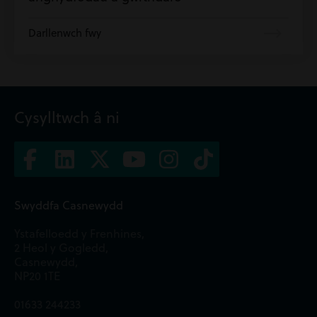
Darllenwch fwy
Cysylltwch â ni
Swyddfa Casnewydd
Ystafelloedd y Frenhines,
2 Heol y Gogledd,
Casnewydd,
NP20 1TE
01633 244233