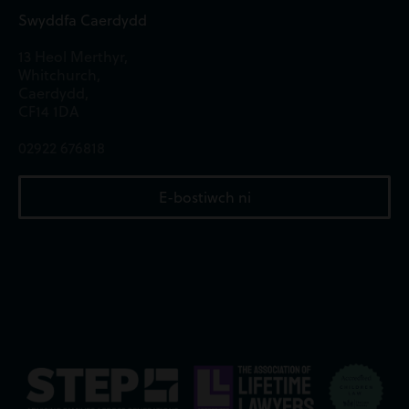
Swyddfa Caerdydd
13 Heol Merthyr,
Whitchurch,
Caerdydd,
CF14 1DA
02922 676818
E-bostiwch ni