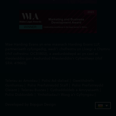
Mae Harding Evans yn enw masnach Harding Evans LLP,
partneriaeth cyfyngedig, wedi'i chofrestru yn Lloegr a Chymru
(rhif cofrestru: OC311802), a awdurdodwyd ac yn cael ei
rheoleiddio gan Awdurdod Rheoleiddio'r Cyfreithwyr (rhif
SRA: 419663).
Telerau ac Amodau
|
Polisi Ad-daliad
|
Gweithdrefn
Gynlluniau
|
Polisi Preifatrwydd Staff
|
Polisi Preifatrwydd
Cleient
|
Telerau Busnes
|
Cydraddoldeb a Amrywiaeth
|
Polisi Diddordeb
|
Ymholiadau'r Wasg a'r Cyfryngau
|
Developed by Bopgun Design