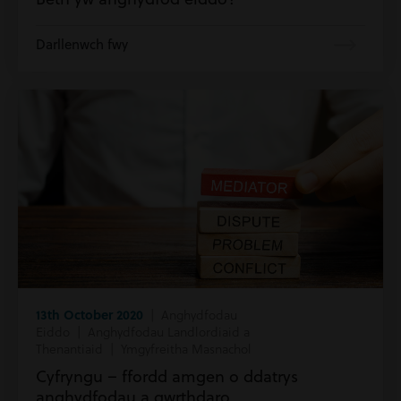
Darllenwch fwy
13th October 2020
| Anghydfodau
Eiddo | Anghydfodau Landlordiaid a
Thenantiaid | Ymgyfreitha Masnachol
Cyfryngu – ffordd amgen o ddatrys
anghydfodau a gwrthdaro