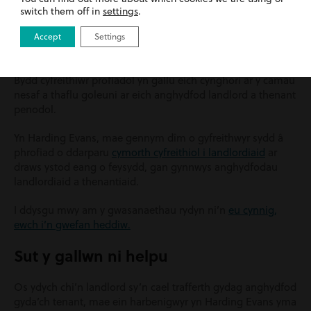
switch them off in
settings
.
Er y dylid ystyried mynd i’r llys fel dewis olaf, mae’n bwysig
ceisio cyngor cyfreithiol gan gyfreithiwr i wybod ble rydych
Accept
Settings
chi’n sefyll.
Bydd cyfreithiwr profiadol yn gallu eich cynghori ar y camau
nesaf a thaflu goleuni ar eich anghydfod landlord a thenant
penodol.
Yn Harding Evans, mae gennym dîm o gyfreithwyr sydd â
phrofiad o ddarparu
cymorth cyfreithiol i landlordiaid
ar
draws ystod eang o feysydd, gan gynnwys anghydfodau
landlordiaid a thenantiaid.
I ddysgu mwy am y gwasanaethau rydyn ni’n
eu cynnig,
ewch i’n gwefan heddiw.
Sut y gallwn ni helpu
Os ydych chi’n landlord sy’n cael trafferth gydag anghydfod
gyda’ch tenant, mae ein harbenigwyr yn Harding Evans yma