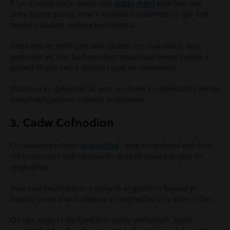
P’un a ydych chi’n rheoli eich
eiddo rhent
eich hun neu
drwy asiant gosod, mae’n hanfodol cyfathrebu’n glir â’ch
tenant i ddatrys unrhyw broblemau.
Does neb yn hoffi cael eich gadael yn y tywyllwch, felly
gwnewch yn siŵr bod gan eich tenantiaid bwynt cyswllt y
gallant ffonio neu e-bostio i gael eu diweddaru.
Mae bod yn gyfeillgar ac aros yn dawel yn allweddol i leihau
rhwystredigaethau a datrys problemau.
3. Cadw Cofnodion
O’r diwrnod y ffeilir
anghydfod
, mae’n hanfodol eich bod
chi’n cofnodi’r holl ohebiaeth gyda’ch tenant ynglŷn â’r
anghydfod.
Mae cael llwybr papur y gallwch ei gyrchu’n hawdd yn
bwysig os na allwch ddatrys yr anghydfod y tu allan i’r llys.
Os oes angen i chi fynd â’ch achos ymhellach, bydd