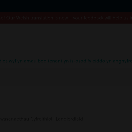
! Our Welsh translation is new – your
feedback
will help us 
ud os wyf yn amau bod tenant yn is-osod fy eiddo yn anghyfr
asanaethau Cyfreithiol i Landlordiaid