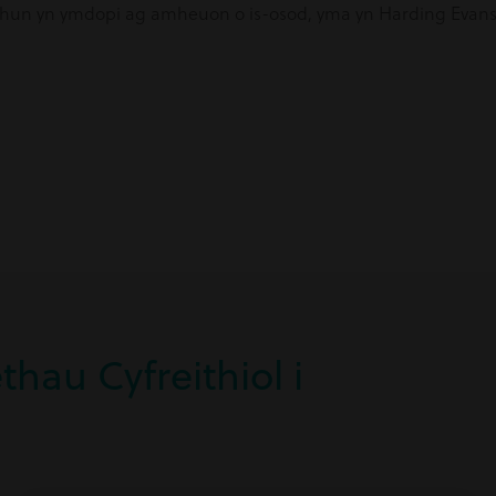
ch hun yn ymdopi ag amheuon o is-osod, yma yn Harding Ev
hau Cyfreithiol i