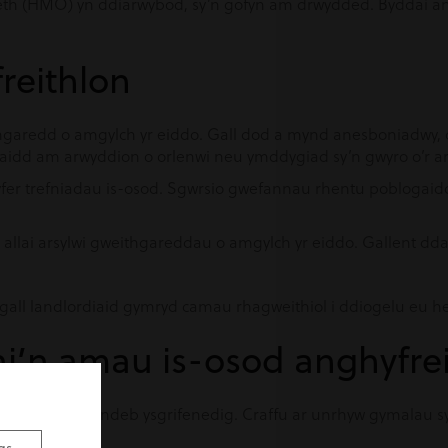
gaeth (HMO) yn ddiarwybod, sy’n gofyn am drwydded. Byddai an
reithlon
garedd o amgylch yr eiddo. Gall dod a mynd anesboniadw
aidd am arwyddion o orlenwi neu ymddygiad sy’n gwyro o’r ar
fer trefniadau is-osod. Sgwrsio gwefannau rhentu poblogaidd 
llai arsylwi gweithgareddau o amgylch yr eiddo. Gallent 
, gall landlordiaid gymryd camau rhagweithiol i ddiogelu eu h
hi’n amau is-osod anghyfre
ir yn eich cytundeb ysgrifenedig. Craffu ar unrhyw gymalau s