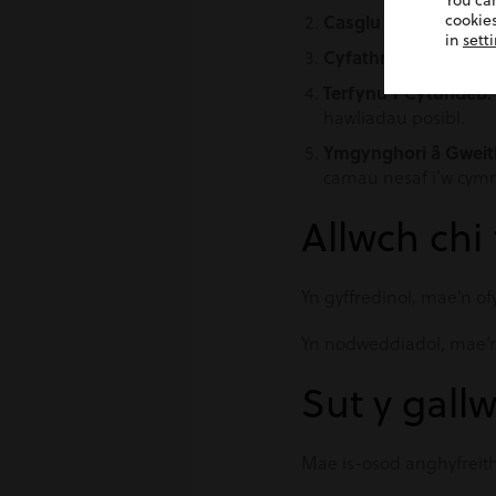
You ca
Casglu tystiolaeth:
cookies
G
in
sett
Cyfathrebu â deiliad
Terfynu’r Cytundeb:
hawliadau posibl.
Ymgynghori â Gweithw
camau nesaf i’w cymr
Allwch chi
Yn gyffredinol, mae’n of
Yn nodweddiadol, mae’r a
Sut y gall
Mae is-osod anghyfreith