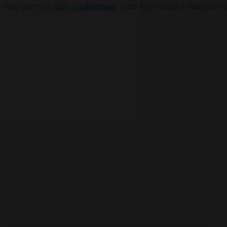
ans mae gennym
dîm o gyfreithwyr
sydd â phrofiad o ddarparu cy