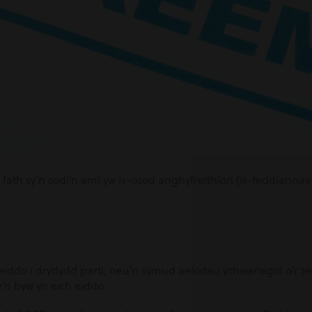
r fath sy’n codi’n aml yw is-osod anghyfreithlon (is-feddianna
eiddo i drydydd parti, neu’n symud aelodau ychwanegol o’r teu
’n byw yn eich eiddo.