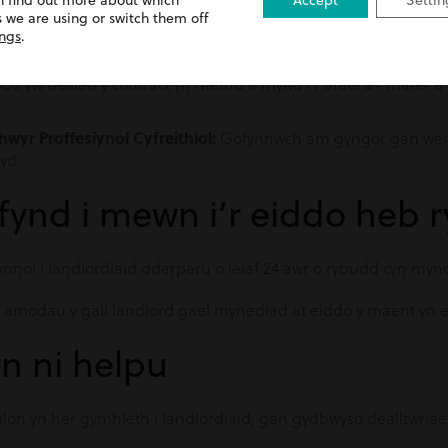
n find out more about which
Accept
Settin
 we are using or switch them off
all ffotograffau, datganiadau tystion, neu gofnodion cyfathr
ings
.
 y Contract:
Dechreuwch sgwrs gyda deiliad y contract i drafod
Os yw deiliad y contract yn methu â mynd i’r afael â’r mater a b
yr Proffesiynol Cyfreithiol:
Gofynnwch am gyngor gan weithw
yd.
 fynd i mewn i’r eiddo heb
ynnol i landlordiaid ddarparu o leiaf 24 awr o rybudd cyn myn
modau y gall landlord gael mynediad at eiddo y maent yn ei re
wn ni helpu
lon yn her gymhleth i landlordiaid, gan gydbwyso dealltwriaeth