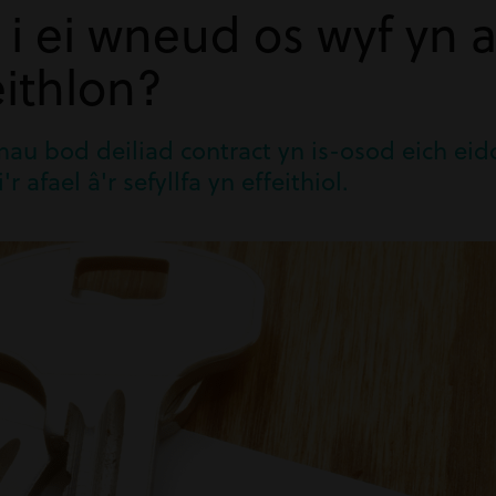
a i ei wneud os wyf yn
ithlon?
au bod deiliad contract yn is-osod eich eid
r afael â'r sefyllfa yn effeithiol.