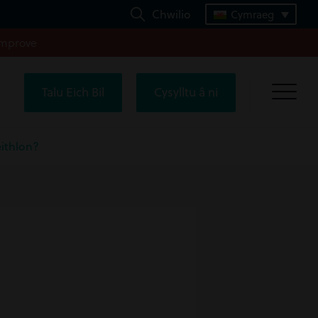
Chwilio
Cymraeg
improve
Talu Eich Bil
Cysylltu â ni
eithlon?