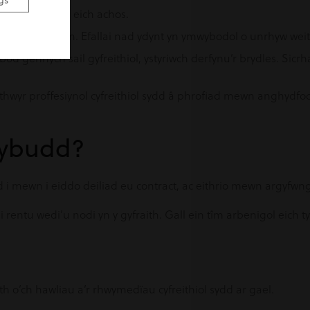
gs
ebu gadarnhau eich achos.
 eich pryderon. Efallai nad ydynt yn ymwybodol o unrhyw weith
od gennych sail gyfreithiol, ystyriwch derfynu’r brydles. Sicrha
yr proffesiynol cyfreithiol sydd â phrofiad mewn anghydfodau
 rybudd?
d i mewn i eiddo deiliad eu contract, ac eithrio mewn argyfwng
ntu wedi’u nodi yn y gyfraith. Gall ein tîm arbenigol eich ty
 o’ch hawliau a’r rhwymedïau cyfreithiol sydd ar gael.