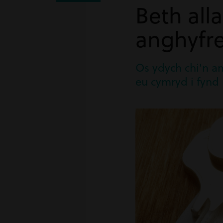
Beth all
anghyfre
Os ydych chi'n am
eu cymryd i fynd i'