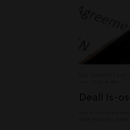
Mae cychwyn ar y daith o
mae hyn yn ei olygu?
Deall Is-o
Mae is-osod anghyfreithl
gymhlethdodau, megis tor