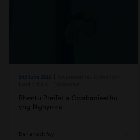
2nd June 2026
| Gwasanaethau Cyfreithiol i
Landlordiaid | Masnachol
Rhentu Preifat a Gwahaniaethu
yng Nghymru
Darllenwch fwy