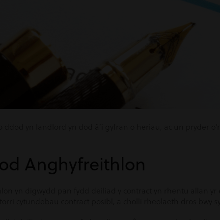
 ddod yn landlord yn dod â’i gyfran o heriau, ac un pryder o’
sod Anghyfreithlon
on yn digwydd pan fydd deiliad y contract yn rhentu allan yr 
ri cytundebau contract posibl, a cholli rheolaeth dros bwy sy