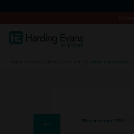
Shwmae
Tudalen Cartref
»
Newyddion a Blog
»
Beth alla i ei wne
28th February 2024
| Gw