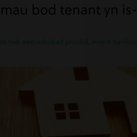
 amau bod tenant yn is
do heb awdurdodiad priodol, mae'n hanfodol 