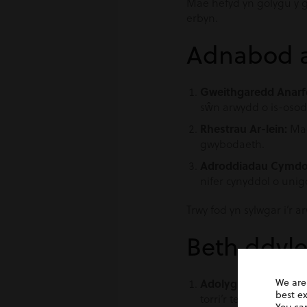
Mae hefyd yn golygu y g
erbyn.
Adnabod a
Gweithgaredd Anarfe
sŵn arwydd o is-osod
Rhestrau Ar-lein:
Mae
gwybodaeth.
Adroddiadau Cymdo
nifer cynyddol o unigo
Trwy fod yn sylwgar i’r
Beth ddyle
Adolygu Cytundebau
We are
best e
torri’r telerau hyn.