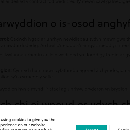
allai deiliad y contract fod wedi creu tŷ mewn sawl galwedi
rwyddion o is-osod anghyf
rol:
Cadwch lygad ar unrhyw newidiadau sydyn mewn gweith
 anawdurdodedig. Archwilio’r eiddo a’i amgylchoedd yn rheol
 llwyfannau rhentu ar-lein wedi dod yn ffordd gyffredin ar gy
gion:
Cymryd rhan mewn cyfathrebu agored â chymdogion a a
lion sy’n cyrraedd y safle.
 arwyddion hyn a mynd i’r afael ag unrhyw bryderon yn brydlon
ch chi ei wneud os ydych c
 Contract:
 using cookies to give you the
Dechreuwch drwy adolygu’n ofalus y telerau a nod
xperience on our website.