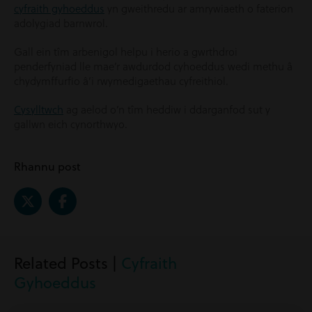
cyfraith gyhoeddus
yn gweithredu ar amrywiaeth o faterion
adolygiad barnwrol.
Gall ein tîm arbenigol helpu i herio a gwrthdroi
penderfyniad lle mae’r awdurdod cyhoeddus wedi methu â
chydymffurfio â’i rwymedigaethau cyfreithiol.
Cysylltwch
ag aelod o’n tîm heddiw i ddarganfod sut y
gallwn eich cynorthwyo.
Rhannu post
Related Posts |
Cyfraith
Gyhoeddus