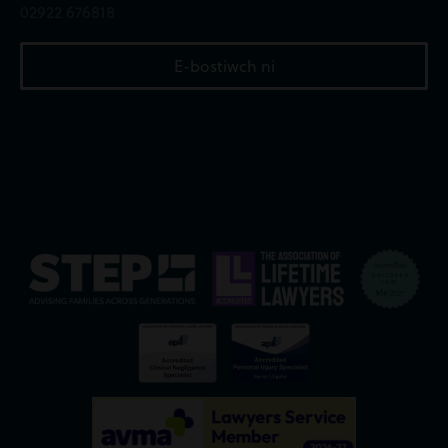
02922 676818
E-bostiwch ni