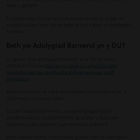
fewn y gyfraith.
Fodd bynnag, nid yw hyn bob amser yn wir, ac o dan rai
amgylchiadau, mae sail ar gyfer yr hyn a elwir yn adolygiad
barnwrol.
Beth yw Adolygiad Barnwrol yn y DU?
Yn gryno, mae adolygiad barnwrol yn y DU yn achos
cyfreithiol lle mae
barnwr yn adolygu cyfreithlondeb
penderfyniad neu weithred a gyflawnwyd gan gorff
cyhoeddus
.
Maent yn edrych ar sut y cyrhaeddwyd penderfyniad ac a
ddilynwyd y prosesau cywir.
Os yw’r hawlydd yn ennill, yna gellir datgan bod y
penderfyniad yn anghyfreithlon, ac efallai y bydd sail i
ddiddymu neu ddirymu’r penderfyniad a wnaed.
Wedi dweud hynny, mae’n bwysig nodi nad yw adolygiad