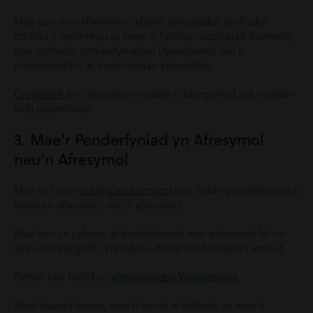
Mae gan ein cyfreithwyr cyfraith gyhoeddus profiadol
brofiad o weithredu ar lawer o faterion adolygiad barnwrol,
gan archwilio penderfyniadau Llywodraeth leol a
chenedlaethol ac awdurdodau cyhoeddus.
Cysylltwch
â’n cyfreithwyr heddiw i ddarganfod sut y gallwn
eich cynorthwyo.
3. Mae’r Penderfyniad yn Afresymol
neu’n Afresymol
Mae sail dros
adolygiad barnwrol
pan fydd y penderfyniad a
wneir yn afresymol neu’n afresymol.
Mae hyn yn cyfeirio at benderfyniad mor afresymol fel na
allai unrhyw gorff cyhoeddus rhesymol fod wedi’i wneud.
Gelwir hyn hefyd yn
afresymoldeb Wednesbury
.
Wedi dweud hynny, mae’n heriol ei fodloni, ac mae’n