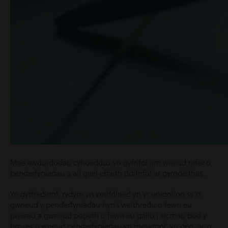
Mae awdurdodau cyhoeddus yn gyfrifol am wneud nifer o
benderfyniadau a all gael effaith ddifrifol ar gymdeithas.
Yn gyffredinol, rydym yn ymddiried yn yr unigolion sy’n
gwneud y penderfyniadau hyn i weithredu o fewn eu
pwerau a gwneud popeth o fewn eu gallu i sicrhau bod y
broses o wneud penderfyniadau yn rhesymol, yn deg, ac o