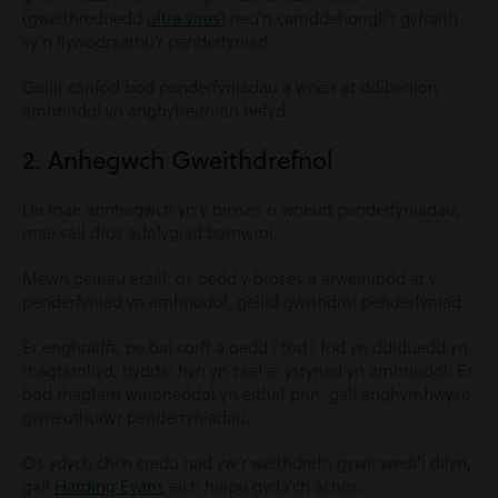
(gweithredoedd
ultra vires
) neu’n camddehongli’r gyfraith
sy’n llywodraethu’r penderfyniad.
Gellir canfod bod penderfyniadau a wneir at ddibenion
amhriodol yn anghyfreithlon hefyd.
2. Anhegwch Gweithdrefnol
Lle mae annhegwch yn y broses o wneud penderfyniadau,
mae sail dros adolygiad barnwrol.
Mewn geiriau eraill, os oedd y broses a arweiniodd at y
penderfyniad yn amhriodol, gellid gwrthdroi penderfyniad.
Er enghraifft, pe bai corff a oedd i fod i fod yn ddiduedd yn
rhagfarnllyd, byddai hyn yn cael ei ystyried yn amhriodol. Er
bod rhagfarn wirioneddol yn eithaf prin, gall anghymhwyso
gwneuthurwr penderfyniadau.
Os ydych chi’n credu nad yw’r weithdrefn gywir wedi’i dilyn,
gall
Harding Evans
eich helpu gyda’ch achos.