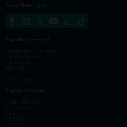
Cysylltwch â ni
Swyddfa Casnewydd
Ystafelloedd y Frenhines,
2 Heol y Gogledd,
Casnewydd,
NP20 1TE
01633 244233
Swyddfa Caerdydd
13 Heol Merthyr,
Whitchurch,
Caerdydd,
CF14 1DA