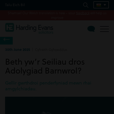
Talu Eich Bil
Shwmae! Our Welsh translation is new – your
feedback
will help us
improve
30th June 2025
| Cyfraith Gyhoeddus
Beth yw’r Seiliau dros
Adolygiad Barnwrol?
Gellir gwrthdroi penderfyniad mewn rhai
amgylchiadau.