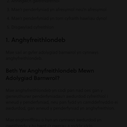
Anhegwch gweithdrefnol
Mae’r penderfyniad yn afresymol neu’n afresymol
Mae’r penderfyniad yn torri cyfraith hawliau dynol
Disgwyliad cyfreithlon
1. Anghyfreithlondeb
Mae sail ar gyfer adolygiad barnwrol yn cynnwys
anghyfreithlondeb.
Beth Yw Anghyfreithlondeb Mewn
Adolygiad Barnwrol?
Mae anghyfreithlondeb yn codi pan nad oes gan y
gwneuthurwr penderfyniadau’r awdurdod cyfreithiol i
wneud y penderfyniad, neu pan fydd yn camddefnyddio ei
awdurdod, gan wneud y penderfyniad yn anghyfreithlon.
Mae enghreifftiau o hyn yn cynnwys awdurdod yn
gweithredu y tu hwnt i’r pwerau a roddir iddo