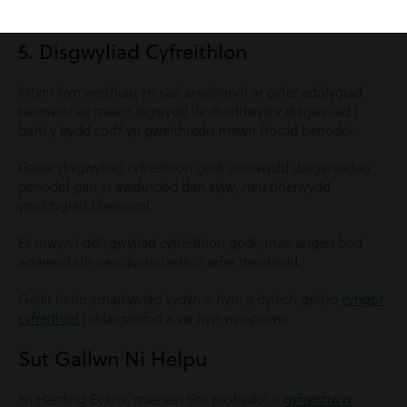
penderfyniadau trwy adolygiad barnwrol.
5. Disgwyliad Cyfreithlon
Ystyrir hyn weithiau yn sail arwahanol ar gyfer adolygiad
barnwrol ac mae’n digwydd lle rhoddwyd y disgwyliad i
barti y bydd corff yn gweithredu mewn ffordd benodol.
Gallai disgwyliad cyfreithlon godi oherwydd datganiadau
penodol gan yr awdurdod dan sylw, neu oherwydd
ymddygiad blaenorol.
Er mwyn i ddisgwyliad cyfreithlon godi, mae angen bod
addewid clir neu dystiolaeth o arfer rheolaidd.
Gellir herio ymadawiad sydyn o hyn, a dylech geisio
cyngor
cyfreithiol
i ddarganfod a yw hyn yn opsiwn.
Sut Gallwn Ni Helpu
Yn Harding Evans, mae ein tîm profiadol o
gyfreithwyr