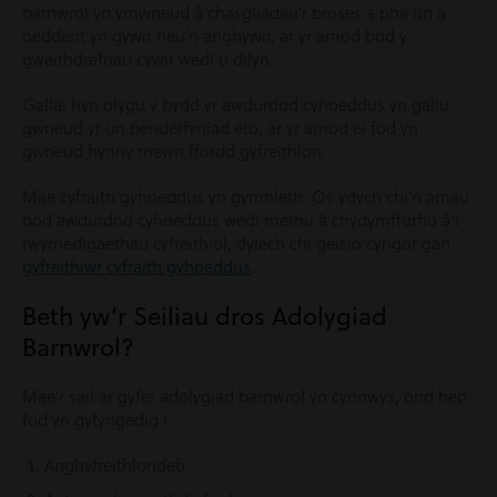
barnwrol yn ymwneud â chasgliadau’r broses a pha un a
oeddent yn gywir neu’n anghywir, ar yr amod bod y
gweithdrefnau cywir wedi’u dilyn.
Gallai hyn olygu y bydd yr awdurdod cyhoeddus yn gallu
gwneud yr un penderfyniad eto, ar yr amod ei fod yn
gwneud hynny mewn ffordd gyfreithlon.
Mae cyfraith gyhoeddus yn gymhleth. Os ydych chi’n amau ​​
bod awdurdod cyhoeddus wedi methu â chydymffurfio â’i
rwymedigaethau cyfreithiol, dylech chi geisio cyngor gan
gyfreithiwr cyfraith gyhoeddus
.
Beth yw’r Seiliau dros Adolygiad
Barnwrol?
Mae’r sail ar gyfer adolygiad barnwrol yn cynnwys, ond heb
fod yn gyfyngedig i:
Anghyfreithlondeb