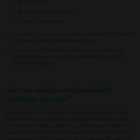
Budd-dal Tai.
Budd-dal y Dreth Gyngor.
Lwfans Ceisio Gwaith.
Os ydych chi’n rhiant neu’n ofalwr i blentyn o dan 18 oed
sydd wedi dioddef damwain neu anaf.
Os ydych chi’n rhiant neu’n ofalwr i rywun sydd wedi
dioddef damwain neu anaf i’r ymennydd ac nad yw’n
gallu rheoli ei gyllid.
Sut mae sefydlu ymddiriedolaeth
anafiadau personol?
Bydd angen o leiaf dau ymddiriedolwr enwebedig arnoch
(ond dim mwy na phedwar), sydd dros 18 oed ac sy’n cael
eu hystyried yn gallu cyflawni eu cyfrifoldebau. Byddem yn
cynghori cael tri ymddiriedolwr, gan fod hyn yn sicrhau bod
penderfyniadau bob amser yn cael eu gwneud fel mwyafrif.