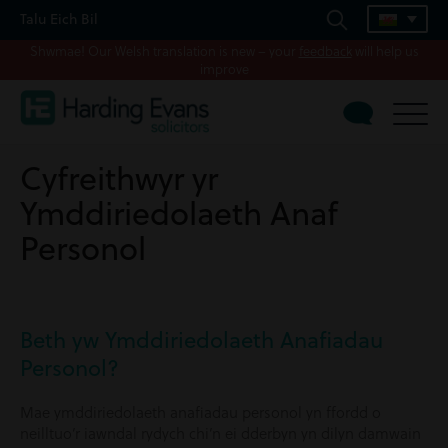
Talu Eich Bil
Shwmae! Our Welsh translation is new – your
feedback
will help us
improve
Cyfreithwyr yr
Ymddiriedolaeth Anaf
Personol
Beth yw Ymddiriedolaeth Anafiadau
Personol?
Mae ymddiriedolaeth anafiadau personol yn ffordd o
neilltuo’r iawndal rydych chi’n ei dderbyn yn dilyn damwain