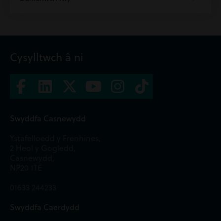
Cysylltwch â ni
Swyddfa Casnewydd
Ystafelloedd y Frenhines,
2 Heol y Gogledd,
Casnewydd,
NP20 1TE
01633 244233
Swyddfa Caerdydd