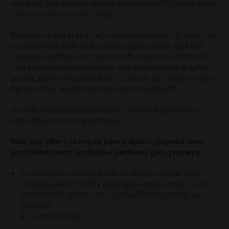
neu anaf, gan wahanu unrhyw arian o’ch cyfrif cyfredol neu
gynilion a elwir yn eich ‘cyfalaf’.
Mae hyn yn atal yr arian sy’n cael ei ddyfarnu i chi rhag cael
ei ystyried pan fydd eich cyllid yn cael ei asesu. Gall hyn
gynnwys hawliadau am gynhaliaeth incwm, os ydych chi’n
mynd trwy achos ysgariad neu eich cymhwysedd ar gyfer
gofal a ariennir yn gyhoeddus, os ydych chi’n methu neu’n
rhy sâl i ofalu amdanoch eich hun, er enghraifft.
Yn syml, mae ymddiriedolaeth yn cynnig diogelwch yn
erbyn llawer o ansicrwydd bywyd.
Mae yna nifer o resymau pam y dylech ystyried creu
ymddiriedolaeth anafiadau personol, gan gynnwys:
Os ydych chi neu’ch partner yn derbyn unrhyw fudd-
daliadau prawf modd y gallai gael symiau mawr o arian
yn eich cyfrif cyfredol neu gynilo effeithio arnynt, gan
gynnwys:
Cymorth Incwm.