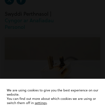
Swyddi Perthnasol |
Cyngor ar Anafiadau
Personol
We are using cookies to give you the best experience on our
website.
15th December 2024
| Anaf Personol | Cyfraith
You can find out more about which cookies we are using or
Defnyddwyr
switch them off in
settings
.