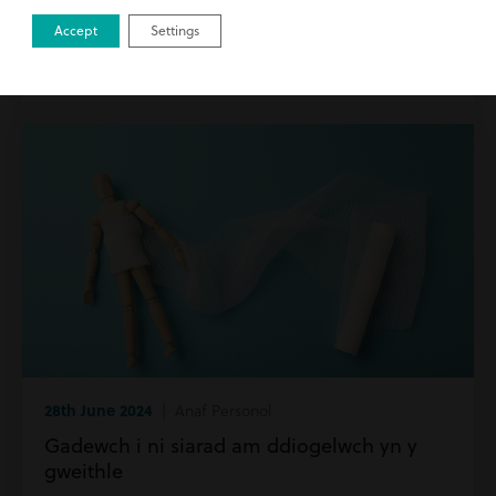
Beth yw hawliad anaf cynnyrch diffygiol?
Accept
Settings
Darllenwch fwy
28th June 2024
| Anaf Personol
Gadewch i ni siarad am ddiogelwch yn y
gweithle