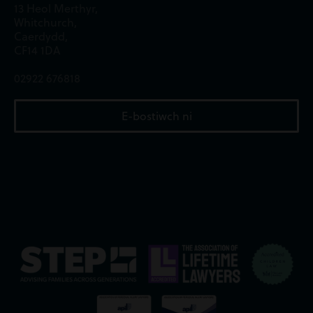
13 Heol Merthyr,
Whitchurch,
Caerdydd,
CF14 1DA
02922 676818
E-bostiwch ni