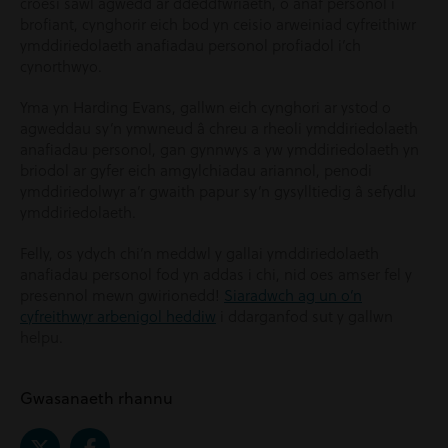
croesi sawl agwedd ar ddeddfwriaeth, o anaf personol i
brofiant, cynghorir eich bod yn ceisio arweiniad cyfreithiwr
ymddiriedolaeth anafiadau personol profiadol i’ch
cynorthwyo.
Yma yn Harding Evans, gallwn eich cynghori ar ystod o
agweddau sy’n ymwneud â chreu a rheoli ymddiriedolaeth
anafiadau personol, gan gynnwys a yw ymddiriedolaeth yn
briodol ar gyfer eich amgylchiadau ariannol, penodi
ymddiriedolwyr a’r gwaith papur sy’n gysylltiedig â sefydlu
ymddiriedolaeth.
Felly, os ydych chi’n meddwl y gallai ymddiriedolaeth
anafiadau personol fod yn addas i chi, nid oes amser fel y
presennol mewn gwirionedd!
Siaradwch ag un o’n
cyfreithwyr arbenigol heddiw
i ddarganfod sut y gallwn
helpu.
Gwasanaeth rhannu