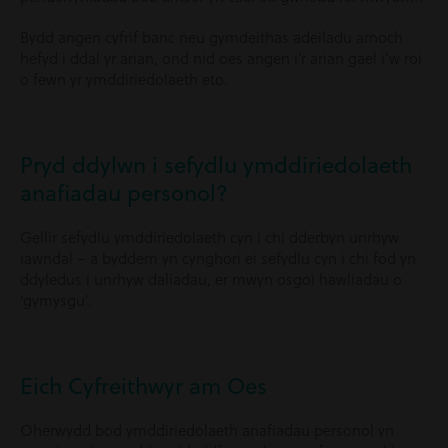
Bydd angen cyfrif banc neu gymdeithas adeiladu arnoch
hefyd i ddal yr arian, ond nid oes angen i’r arian gael i’w roi
o fewn yr ymddiriedolaeth eto.
Pryd ddylwn i sefydlu ymddiriedolaeth
anafiadau personol?
Gellir sefydlu ymddiriedolaeth cyn i chi dderbyn unrhyw
iawndal – a byddem yn cynghori ei sefydlu cyn i chi fod yn
ddyledus i unrhyw daliadau, er mwyn osgoi hawliadau o
‘gymysgu’.
Eich Cyfreithwyr am Oes
Oherwydd bod ymddiriedolaeth anafiadau personol yn