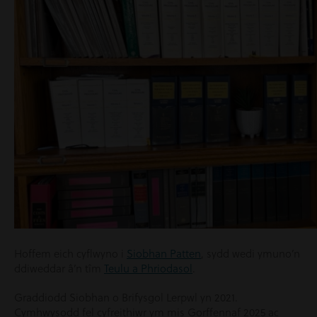
Hoffem eich cyflwyno i
Siobhan Patten
, sydd wedi ymuno’n
ddiweddar â’n tîm
Teulu a Phriodasol
.
Graddiodd Siobhan o Brifysgol Lerpwl yn 2021.
Cymhwysodd fel cyfreithiwr ym mis Gorffennaf 2025 ac