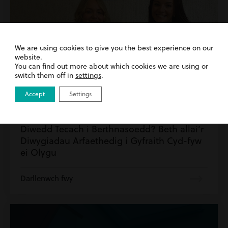
We are using cookies to give you the best experience on our
website.
You can find out more about which cookies we are using or
switch them off in
settings
.
Accept
Settings
30th July 2026
| Ewyllysiau a Phrofiant | Teulu a
Phriodasol
Diwedd Tecach i Berthnasoedd? Beth allai’r
Diwygiadau Arfaethedig i Gyfraith Cyd-fyw
ei Olygu
Darllenwch fwy