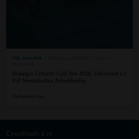
17th June 2026
| Ewyllysiau a Phrofiant | Teulu a
Phriodasol
Diwygio Cyfraith Cyd-fyw 2026: Esboniad o’r
Prif Newidiadau Arfaethedig
Darllenwch fwy
Cysylltwch â ni