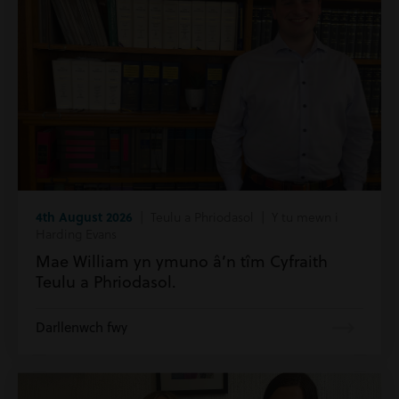
4th August 2026
| Teulu a Phriodasol | Y tu mewn i
Harding Evans
Mae William yn ymuno â’n tîm Cyfraith
Teulu a Phriodasol.
Darllenwch fwy