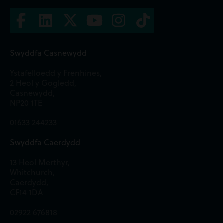
Swyddfa Casnewydd
Ystafelloedd y Frenhines,
2 Heol y Gogledd,
Casnewydd,
NP20 1TE
01633 244233
Swyddfa Caerdydd
13 Heol Merthyr,
Whitchurch,
Caerdydd,
CF14 1DA
02922 676818