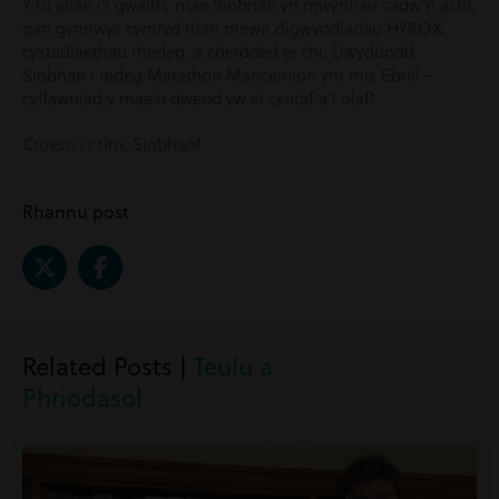
Y tu allan i’r gwaith, mae Siobhan yn mwynhau cadw’n actif,
gan gynnwys cymryd rhan mewn digwyddiadau HYROX,
cystadlaethau rhedeg, a cherdded ei chi. Llwyddodd
Siobhan i redeg Marathon Manceinion ym mis Ebrill –
cyflawniad y mae’n dweud yw ei cyntaf a’i olaf!
Croeso i’r tîm, Siobhan!
Rhannu post
Related Posts |
Teulu a
Phriodasol