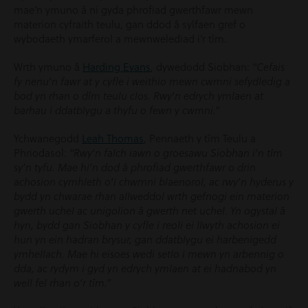
mae’n ymuno â ni gyda phrofiad gwerthfawr mewn
materion cyfraith teulu, gan ddod â sylfaen gref o
wybodaeth ymarferol a mewnwelediad i’r tîm.
Wrth ymuno â
Harding Evans
, dywedodd Siobhan:
“Cefais
fy nenu’n fawr at y cyfle i weithio mewn cwmni sefydledig a
bod yn rhan o dîm teulu clos. Rwy’n edrych ymlaen at
barhau i ddatblygu a thyfu o fewn y cwmni.”
Ychwanegodd
Leah Thomas
, Pennaeth y tîm Teulu a
Phriodasol:
“Rwy’n falch iawn o groesawu Siobhan i’n tîm
sy’n tyfu. Mae hi’n dod â phrofiad gwerthfawr o drin
achosion cymhleth o’i chwmni blaenorol, ac rwy’n hyderus y
bydd yn chwarae rhan allweddol wrth gefnogi ein materion
gwerth uchel ac unigolion â gwerth net uchel. Yn ogystal â
hyn, bydd gan Siobhan y cyfle i reoli ei llwyth achosion ei
hun yn ein hadran brysur, gan ddatblygu ei harbenigedd
ymhellach. Mae hi eisoes wedi setlo i mewn yn arbennig o
dda, ac rydym i gyd yn edrych ymlaen at ei hadnabod yn
well fel rhan o’r tîm.”