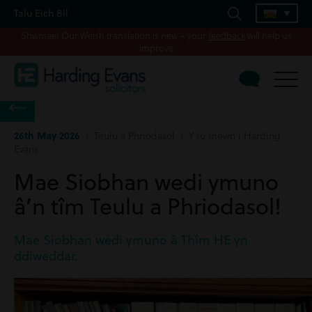
Talu Eich Bil
Shwmae! Our Welsh translation is new – your
feedback
will help us
improve
26th May 2026
| Teulu a Phriodasol | Y tu mewn i Harding
Evans
Mae Siobhan wedi ymuno
â’n tîm Teulu a Phriodasol!
Mae Siobhan wedi ymuno â Thîm HE yn
ddiweddar.