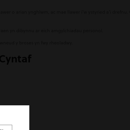
llawer o arian ynghlwm, ac mae llawer i’w ystyried a’i drefnu. 
traen yn dibynnu ar eich amgylchiadau personol.
 i wneud y broses yn fwy rheoladwy.
 Cyntaf