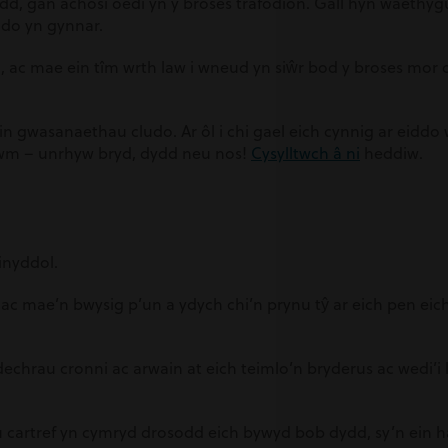
ydd, gan achosi oedi yn y broses trafodion. Gall hyn waethy
ddo yn gynnar.
 ac mae ein tîm wrth law i wneud yn siŵr bod y broses mor d
n gwasanaethau cludo. Ar ôl i chi gael eich cynnig ar eiddo 
otwm – unrhyw bryd, dydd neu nos!
Cysylltwch â ni
heddiw.
inyddol.
f, ac mae’n bwysig p’un a ydych chi’n prynu tŷ ar eich pen ei
hrau cronni ac arwain at eich teimlo’n bryderus ac wedi’i l
 cartref yn cymryd drosodd eich bywyd bob dydd, sy’n ein h