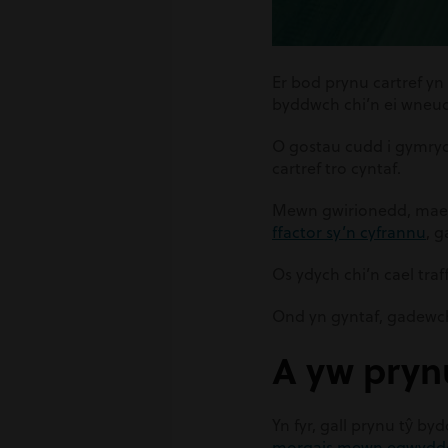
Er bod prynu cartref yn
byddwch chi’n ei wneud
O gostau cudd i gymryd 
cartref tro cyntaf.
Mewn gwirionedd, mae 
ffactor sy’n cyfrannu
, 
Os ydych chi’n cael tra
Ond yn gyntaf, gadewch 
A yw prynu
Yn fyr, gall prynu tŷ
byd
morgais mewn egwydd