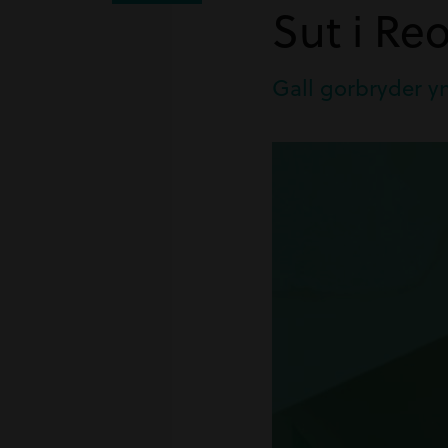
Sut i Re
Gall gorbryder ym