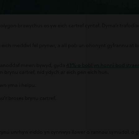
golygon brawychus os yw eich cartref cyntaf.
Dyma’r trafodia
r eich meddwl fel prynwr, a all pob un ohonynt gyfrannu at 
au anoddaf mewn bywyd, gyda
43% o bobl yn honni bod strae
m brynu cartref, nid ydych ar eich pen eich hun.
hwn yma i helpu.
u’r broses brynu cartref.
rynu unrhyw eiddo yn cynnwys llawer o rannau symudol, o 