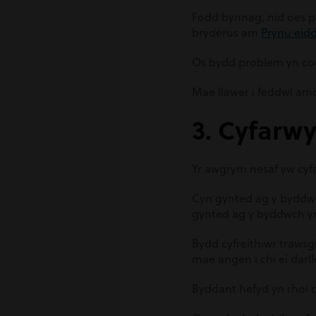
Fodd bynnag, nid oes p
bryderus am
Prynu eid
Os bydd problem yn codi
Mae llawer i feddwl amd
3. Cyfarw
Yr awgrym nesaf yw cyf
Cyn gynted ag y byddwc
gynted ag y byddwch yn
Bydd cyfreithiwr trawsg
mae angen i chi ei darlle
Byddant hefyd yn rhoi c