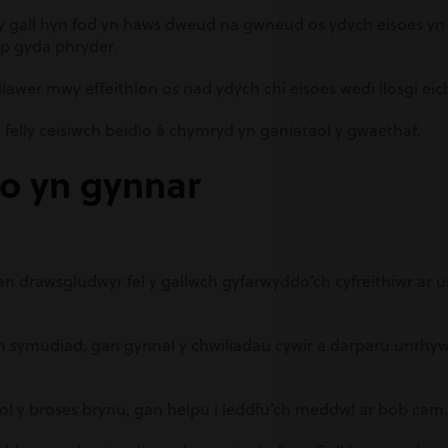
y gall hyn fod yn haws dweud na gwneud os ydych eisoes yn
mp gyda phryder.
llawer mwy effeithlon os nad ydych chi eisoes wedi llosgi eic
felly ceisiwch beidio â chymryd yn ganiataol y gwaethaf.
do yn gynnar
 drawsgludwyr fel y gallwch gyfarwyddo’ch cyfreithiwr ar 
eich symudiad, gan gynnal y chwiliadau cywir a darparu unrh
ol y broses brynu, gan helpu i leddfu’ch meddwl ar bob cam.