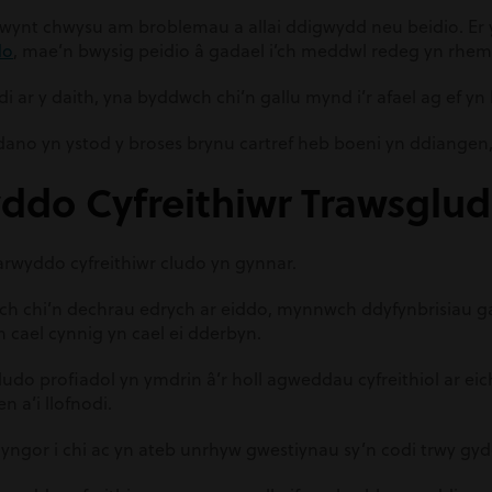
wynt chwysu am broblemau a allai ddigwydd neu beidio. Er 
do
, mae’n bwysig peidio â gadael i’ch meddwl redeg yn rhe
 ar y daith, yna byddwch chi’n gallu mynd i’r afael ag ef yn 
ano yn ystod y broses brynu cartref heb boeni yn ddiangen, 
yddo Cyfreithiwr Trawsglu
arwyddo cyfreithiwr cludo yn gynnar.
h chi’n dechrau edrych ar eiddo, mynnwch ddyfynbrisiau gan
 cael cynnig yn cael ei dderbyn.
ludo profiadol yn ymdrin â’r holl agweddau cyfreithiol ar 
n a’i llofnodi.
yngor i chi ac yn ateb unrhyw gwestiynau sy’n codi trwy gyd