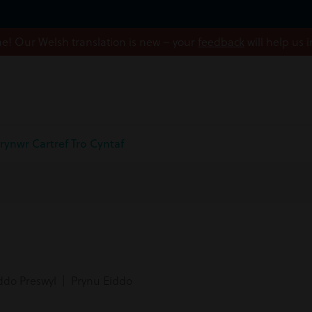
! Our Welsh translation is new – your
feedback
will help us 
Prynwr Cartref Tro Cyntaf
ddo Preswyl | Prynu Eiddo