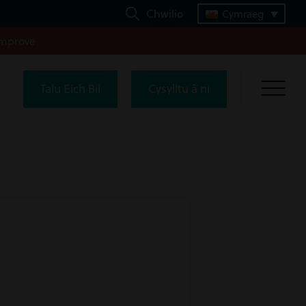
Chwilio
Cymraeg
improve
Talu Eich Bil
Cysylltu â ni