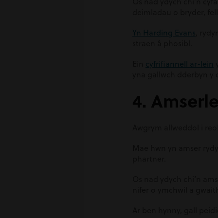
Os nad ydych chi’n cyfa
deimladau o bryder, fel
Yn Harding Evans
, rydy
straen â phosibl.
Ein
cyfrifiannell ar-lein
y
yna gallwch dderbyn y 
4. Amserl
Awgrym allweddol i reo
Mae hwn yn amser rydych
phartner.
Os nad ydych chi’n amse
nifer o ymchwil a gwai
Ar ben hynny, gall pei