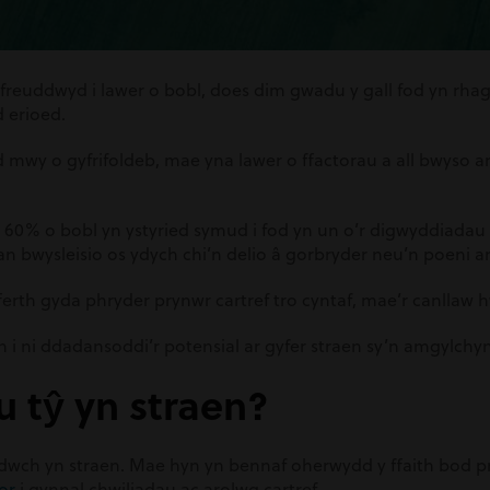
 freuddwyd i lawer o bobl, does dim gwadu y gall fod yn rha
 erioed.
mwy o gyfrifoldeb, mae yna lawer o ffactorau a all bwyso a
60% o bobl yn ystyried symud i fod yn un o’r digwyddiad
gan bwysleisio os ydych chi’n delio â gorbryder neu’n poeni a
fferth gyda phryder prynwr cartref tro cyntaf, mae’r canllaw 
i ni ddadansoddi’r potensial ar gyfer straen sy’n amgylchyn
 tŷ yn straen?
dwch yn straen. Mae hyn yn bennaf oherwydd y ffaith bod p
or
i gynnal chwiliadau ac arolwg cartref.