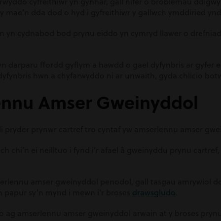
rwyddo cyfreithiwr yn gynnar, gall nifer o broblemau ddigw
ly mae’n dda dod o hyd i gyfreithiwr y gallwch ymddiried yn
m yn cydnabod bod prynu eiddo yn cymryd llawer o drefniad,
n darparu ffordd gyflym a hawdd o gael dyfynbris ar gyfer ei
dyfynbris hwn a chyfarwyddo ni ar unwaith, gyda chlicio b
ennu Amser Gweinyddol
li pryder prynwr cartref tro cyntaf yw amserlennu amser gwe
 chi’n ei neilltuo i fynd i’r afael â gweinyddu prynu cartre
rlennu amser gweinyddol penodol, gall tasgau amrywiol ddec
.
th papur sy’n mynd i mewn i’r
broses
drawsgludo
dio ag amserlennu amser gweinyddol arwain at y broses prynu