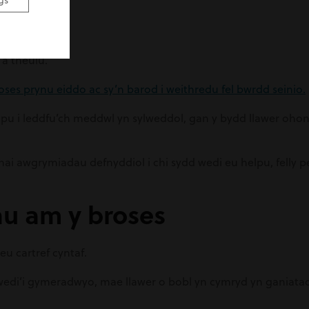
gs
 a theulu.
oses prynu eiddo ac sy’n barod i weithredu fel bwrdd seinio.
pu i leddfu’ch meddwl yn sylweddol, gan y bydd llawer oho
i rhai awgrymiadau defnyddiol i chi sydd wedi eu helpu, felly 
au am y broses
u cartref cyntaf.
wedi’i gymeradwyo, mae llawer o bobl yn cymryd yn ganiatao