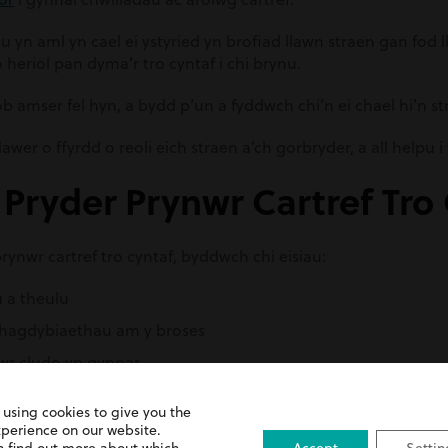
eu yn aml yn cael ei ystyried yn brofiad llawn straen gan fod 
heriol pan dyma’r tro cyntaf i chi brynu.
 amser fel hyn, a bydd p’un a fyddwch chi’n ei chael hi’n s
awer o ffyrdd o reoli eich straen a’ch gorbryder, a all helpu
i Pryder Prynwr Cartref Tro
rynwr cartref tro cyntaf, byddwch chi eisiau:
u a theulu
hagdybiaethau am y broses
wr cludo yn gynnar
er gweinyddol
 using cookies to give you the
 broses eich bwyta
xperience on our website.