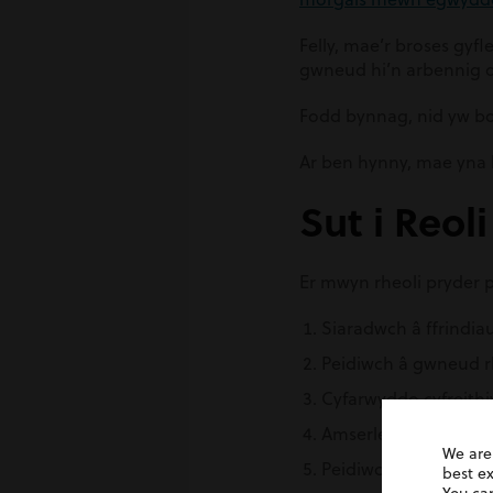
Felly, mae’r broses gyfl
gwneud hi’n arbennig o 
Fodd bynnag, nid yw bob
Ar ben hynny, mae yna l
Sut i Reol
Er mwyn rheoli pryder p
Siaradwch â ffrindia
Peidiwch â gwneud r
Cyfarwyddo cyfreithi
Amserlen mewn ams
We are
Peidiwch â gadael i’r
best e