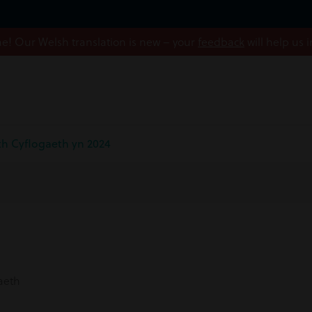
! Our Welsh translation is new – your
feedback
will help us 
th Cyflogaeth yn 2024
aeth