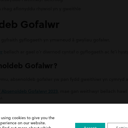
 rhag aflonyddu rhywiol yn y gweithle
ldeb Gofalwr
y gyfraith gyflogaeth yn ymwneud â gwyliau gofalwr.
wr
bellach ar gael o’r diwrnod cyntaf o gyflogaeth ac fe’i hy
noldeb Gofalwr?
ymu, absenoldeb gofalwr yw pan fydd gweithiwr yn cymryd am
 Absenoldeb Gofalwyr 2023
, mae gan weithwyr bellach hawl 
u.
w weithwyr sy’n gofalu am briod, partner sifil, rhiant, ple
 using cookies to give you the
xperience on our website.
ythnos gyfan i ffwrdd neu unigol neu hanner diwrnod trwy g