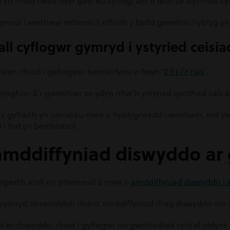
yn rhaid i weithwyr gael eu cyflogi am o leiaf 26 wythnos c
fynnol i weithwyr esbonio’r effaith y bydd gweithio hyblyg yn 
all cyflogwr gymryd i ystyried ceisi
ymlaen, rhaid i gyflogwyr benderfynu o fewn ‘
2 fis i’r cais
‘.
ynghori â’r gweithiwr os ydyn nhw’n ystyried gwrthod cais a
 y gyfraith yn caniatáu mwy o hyblygrwydd i weithwyr, nid 
 i fod yn berthnasol.
amddiffyniad diswyddo ar 
flogaeth arall yn ymwneud â mwy
o
amddiffyniad diswyddo i 
cymryd absenoldeb rhiant amddiffyniad rhag diswyddo am i
cael ei diswyddo, rhaid i gyflogwr roi gwrthodiad cyntaf idd