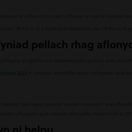
echrau ar y diwrnod y mae’r cyflogwr yn cael ei hysbysu am 
nasol i 18 mis ar ôl y dyddiad mabwysiadu neu 18 mis ar ôl
yniad pellach rhag aflony
d cyflogwyr yn gyfrifol am ddyletswyddau pellach wrth amdd
eithwyr 2023
yn
ymestyn amddiffyniadau cyflogeion sydd eis
newydd i gyflogwyr gymryd ‘camau rhesymol’ i atal aflonydd
ysoedd cyflogaeth godi iawndal aflonyddu rhywiol hyd at 25%
wn ni helpu