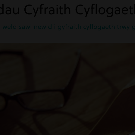
au Cyfraith Cyflogaet
weld sawl newid i gyfraith cyflogaeth trwy 