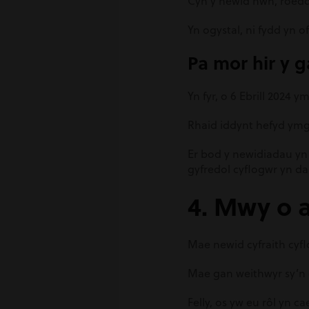
Cyn y newid hwn, roedd 
Yn ogystal, ni fydd yn o
Pa mor hir y g
Yn fyr, o 6 Ebrill 2024 
Rhaid iddynt hefyd ymg
Er bod y newidiadau yn
gyfredol cyflogwr yn dal
4. Mwy o 
Mae newid cyfraith cy
Mae gan weithwyr sy’n 
Felly, os yw eu rôl yn 