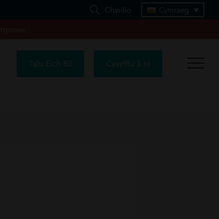
Chwilio
Cymraeg
improve
Talu Eich Bil
Cysylltu â ni