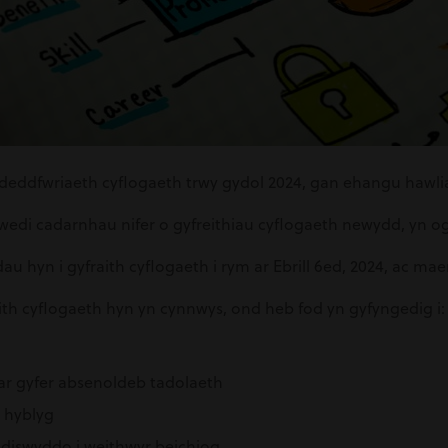
 ddeddfwriaeth cyflogaeth trwy gydol 2024, gan ehangu hawl
di cadarnhau nifer o gyfreithiau cyflogaeth newydd, yn ogys
au hyn i gyfraith cyflogaeth i rym ar Ebrill 6ed, 2024, ac ma
ith cyflogaeth hyn yn cynnwys, ond heb fod yn gyfyngedig i:
r gyfer absenoldeb tadolaeth
 hyblyg
diswyddo i weithwyr beichiog