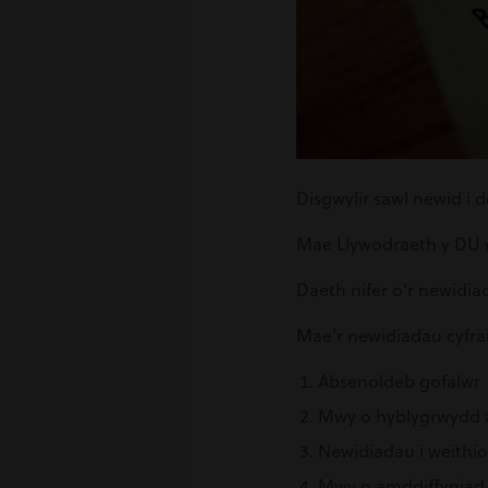
Disgwylir sawl newid i
Mae Llywodraeth y DU we
Daeth nifer o’r newidiad
Mae’r newidiadau cyfra
Absenoldeb gofalwr
Mwy o hyblygrwydd a
Newidiadau i weithio
Mwy o amddiffyniad 