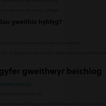
yn gwneud cais am weithio hyblyg.
ei chael ar eu rôl neu eu cyflogwr.
adau gweithio hyblyg?
 dylent bob amser siarad â nhw cyn ei wrthod.
yw hyn yn golygu yn awtomatig y bydd ceisiadau gweithio h
gyfer gweithwyr beichiog
weithwyr beichiog
.
safswm cyfnod o 18 mis.
ynt ar unrhyw swyddi gwag eraill. Wedi dweud hynny, os nad o