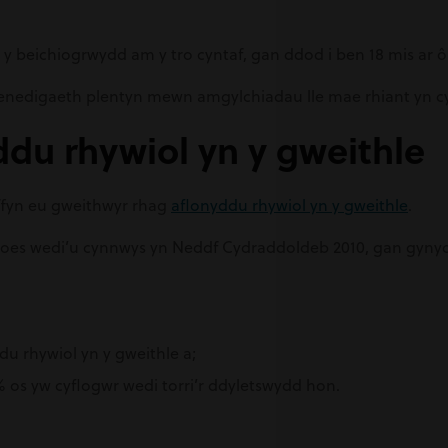
y beichiogrwydd am y tro cyntaf, gan ddod i ben 18 mis ar ô
 genedigaeth plentyn mewn amgylchiadau lle mae rhiant yn c
ddu rhywiol yn y gweithle
iffyn eu gweithwyr rhag
aflonyddu rhywiol yn y gweithle
.
oes wedi’u cynnwys yn Neddf Cydraddoldeb 2010, gan gynydd
u rhywiol yn y gweithle a;
 os yw cyflogwr wedi torri’r ddyletswydd hon.