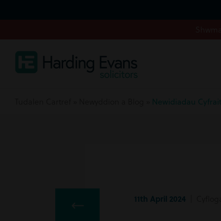
Shwmae
Tudalen Cartref
»
Newyddion a Blog
»
Newidiadau Cyfrai
11th April 2024
| Cyflog