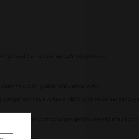
styrir yn hawl diwrnod un heb gyfnod cymhwyso.
ser i ffwrdd o’r gwaith i ofalu am anwylyd.
i gymryd wythnos o wyliau di-dâl bob 12 mis os oes ganddynt 
ntyn neu ddibynnydd sydd angen gofal oherwydd anabledd, sal
ydol y flwyddyn.