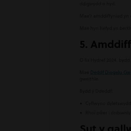
ddigwydd o hyd.
Mae’r amddiffyniad yn d
Mae hyn hefyd yn berth
5. Amddiff
O fis Hydref 2024, byd
Mae
Deddf Diogelu Gw
gweithle.
Bydd y Ddeddf:
Cyflwyno dyletswydd 
Rhoi pŵer i dribiwnl
Sut y gall