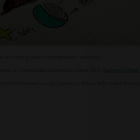
iau a chynnig mwy o hyblygrwydd i weithwyr.
tal â’r newidiadau blynyddol arferol, fel yr
Isafswm Cyflog
ent yn berthnasol i Loegr, Cymru a’r Alban, felly mae’n bwysi