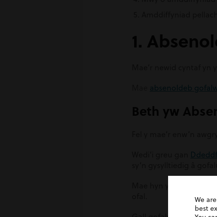
Amddiffyniad pellach
1. Abseno
Mae’r newid cyntaf yn 
Mae
absenoldeb gofal
Beth yw Abse
Fel y mae’r enw’n awgr
Wedi’i greu gan
Ddeddf
sy’n gysylltiedig â gofal
Mae hyn yn wir am unrhy
ofal.
We are
best e
Gall gofalwyr gymryd w