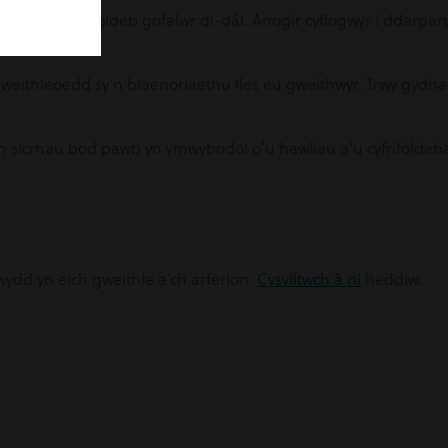
yfnod o absenoldeb gofalwr di-dâl. Anogir cyflogwyr i ddarparu
weithleoedd sy’n blaenoriaethu lles eu gweithwyr. Trwy gydn
an sicrhau bod pawb yn ymwybodol o’u hawliau a’u cyfrifoldeb
ydd yn eich gweithle a’ch arferion.
Cysylltwch â ni
heddiw.