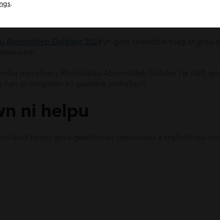
ings
.
ymwybodol o’r effaith bosibl ar eu budd-daliadau yn ystod y c
budd-daliadau eraill.
u Absenoldeb Gofalwyr 2024
yn gam sylweddol tuag at greu g
alltwriaeth.
threbu manylion y Rheoliadau Absenoldeb Gofalwr i’w staff, g
 hyn ar unigolion a’r gweithle ymhellach.
wn ni helpu
rofiadol helpu gyda gweithredu rheoliadau a chyfreithiau new