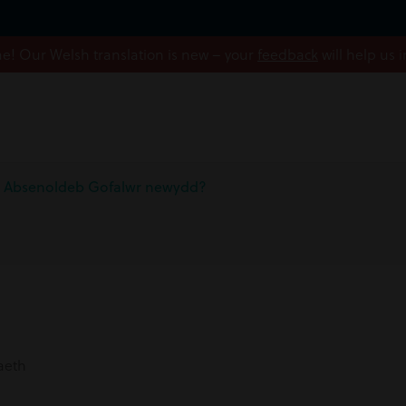
! Our Welsh translation is new – your
feedback
will help us 
d Absenoldeb Gofalwr newydd?
aeth