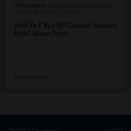
10th June 2026
| Cyflogaeth | Gwahaniaethu
LGBTQ+ yn y gwaith | LGBTQ+
Beth Yn Y Byd Ydi Canllaw Newydd
EHRC Mewn Pryd?
Darllenwch fwy
Swyddfa Casnewydd
Swyddfa C