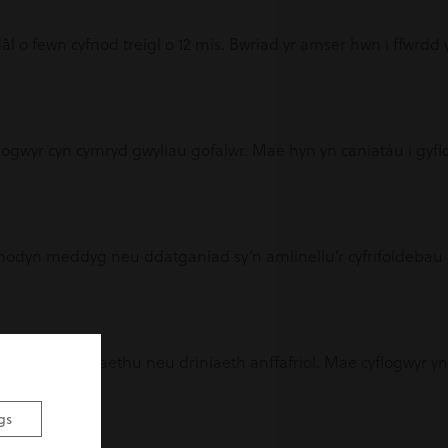
l o fewn cyfnod treigl o 12 mis. Bwriad yr amser hwn i ffwrdd
 cyflogwyr cyn cymryd gwyliau gofalwr. Mae hyn yn caniatáu i g
l nodyn meddyg neu ddatganiad sy’n amlinellu’r cyfrifoldebau 
th o wahaniaethu neu driniaeth anffafriol. Mae cyflogwyr yn 
gs