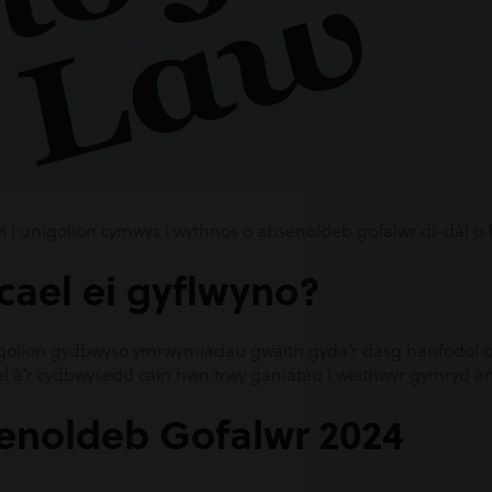
i unigolion cymwys i wythnos o absenoldeb gofalwr di-dâl o f
ael ei gyflwyno?
i unigolion gydbwyso ymrwymiadau gwaith gyda’r dasg hanfodol
 â’r cydbwysedd cain hwn trwy ganiatáu i weithwyr gymryd ams
enoldeb Gofalwr 2024