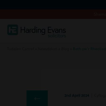
Shwmae
Tudalen Cartref
»
Newyddion a Blog
»
Beth yw’r Rheolia
2nd April 2024
| Cyflog