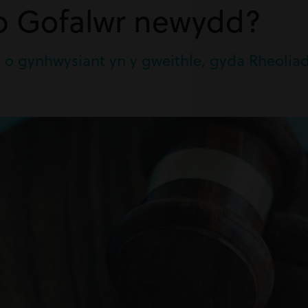
eb Gofalwr newydd?
 o gynhwysiant yn y gweithle, gyda Rheoliad