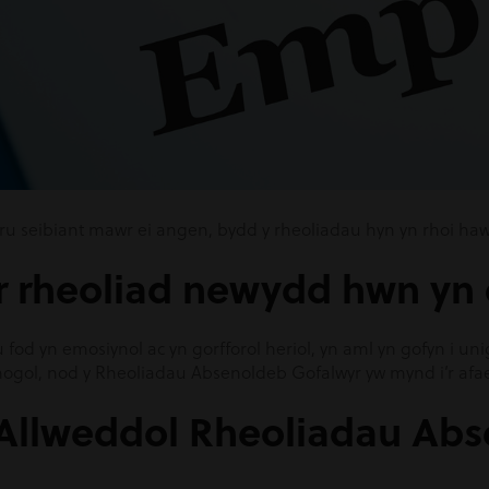
u seibiant mawr ei angen, bydd y rheoliadau hyn yn rhoi hawl 
 rheoliad newydd hwn yn c
lu fod yn emosiynol ac yn gorfforol heriol, yn aml yn gofyn 
gol, nod y Rheoliadau Absenoldeb Gofalwyr yw mynd i’r afael
Allweddol Rheoliadau Abs