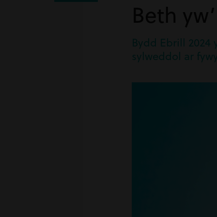
Beth yw
Bydd Ebrill 2024
sylweddol ar fyw