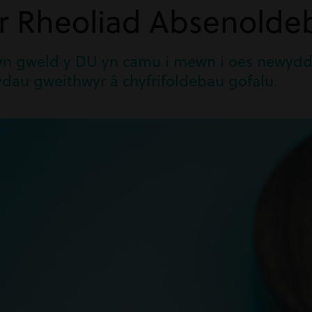
’r Rheoliad Absenold
 yn gweld y DU yn camu i mewn i oes newydd
ydau gweithwyr â chyfrifoldebau gofalu.