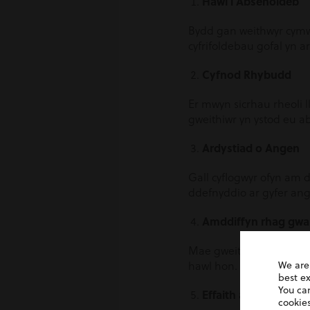
Hawl i Absenoldeb
Bydd gan weithwyr cymwy
cyfrifoldebau gofal yn a
Cyfnod Rhybudd
Er mwyn sicrhau rheoli l
gweithiwr yn ystod eu a
Ardystiad o Angen
Gall cyflogwyr ofyn am 
ddefnyddio ar gyfer ang
Amddiffyn rhag gwa
Mae gweithwyr sy’n mant
hawl hon.
We are
best e
You ca
Effaith ar fudd-dali
cookies