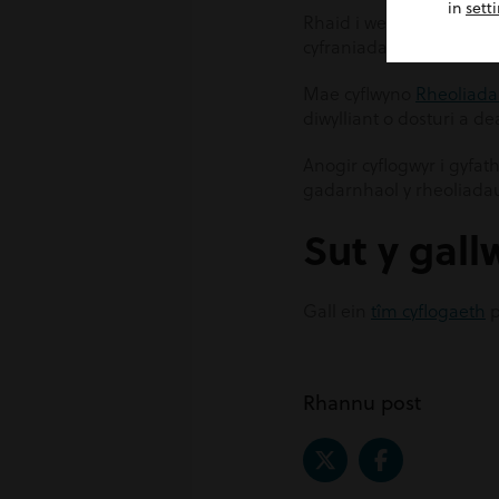
in
sett
Rhaid i weithwyr fod yn 
cyfraniadau pensiwn, a 
Mae cyflwyno
Rheoliada
diwylliant o dosturi a de
Anogir cyflogwyr i gyfa
gadarnhaol y rheoliadau
Sut y gall
Gall ein
tîm cyflogaeth
p
Rhannu post