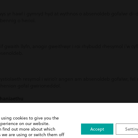
s yr hawl i gymryd hyd at wythnos o absenoldeb gofalwr di-dâ
rbennig o heriol.
lif gwaith llyfn, anogir gweithwyr i roi rhybudd rhesymol i’w
bsenoldeb.
dystiolaeth resymol i wirio’r angen am absenoldeb gofalwr, fe
henion gofal gwirioneddol.
haniaethu
eisio ar absenoldeb gofalwr yn cael eu diogelu rhag unrhyw fa
 using cookies to give you the
xperience on our website.
n find out more about which
Accept
Settin
adau cyflogeion
 we are using or switch them off