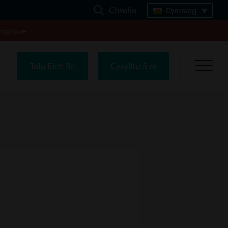
Chwilio
Cymraeg
improve
Talu Eich Bil
Cysylltu â ni