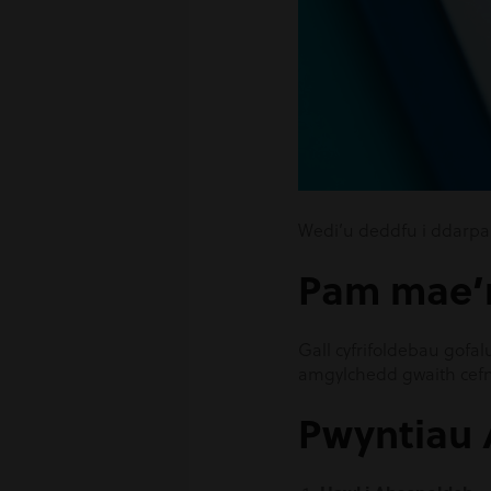
Wedi’u deddfu i ddarpar
Pam mae’r
Gall cyfrifoldebau gofa
amgylchedd gwaith cefno
Pwyntiau 