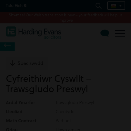
Talu Eich Bil
Shwmae! Our Welsh translation is new – your
feedback
will help us
improve
Spec swydd
Cyfreithiwr Cyswllt –
Trawsgludo Preswyl
Ardal Ymarfer
Trawsgludo Preswyl
Lleoliad
Caerdydd
Math Contract
Parhaol
Oriau
Llawn amser