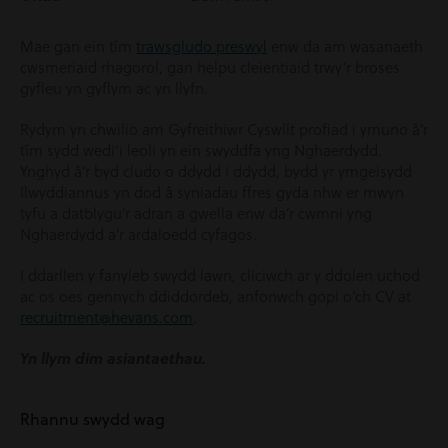
Mae gan ein tîm
trawsgludo preswyl
enw da am wasanaeth
cwsmeriaid rhagorol, gan helpu cleientiaid trwy’r broses
gyfleu yn gyflym ac yn llyfn.
Rydym yn chwilio am Gyfreithiwr Cyswllt profiad i ymuno â’r
tîm sydd wedi’i leoli yn ein swyddfa yng Nghaerdydd.
Ynghyd â’r byd cludo o ddydd i ddydd, bydd yr ymgeisydd
llwyddiannus yn dod â syniadau ffres gyda nhw er mwyn
tyfu a datblygu’r adran a gwella enw da’r cwmni yng
Nghaerdydd a’r ardaloedd cyfagos.
I ddarllen y fanyleb swydd lawn, cliciwch ar y ddolen uchod
ac os oes gennych ddiddordeb, anfonwch gopi o’ch CV at
recruitment@hevans.com
.
Yn llym dim asiantaethau.
Rhannu swydd wag