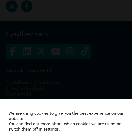
Cysylltwch â ni
Swyddfa Casnewydd
Ystafelloedd y Frenhines,
2 Heol y Gogledd,
Casnewydd,
NP20 1TE
01633 244233
We are using cookies to give you the best experience on our
website.
Swyddfa Caerdydd
You can find out more about which cookies we are using or
switch them off in
settings
.