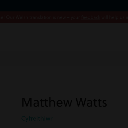
! Our Welsh translation is new – your
feedback
will help us 
Matthew Watts
Cyfreithiwr