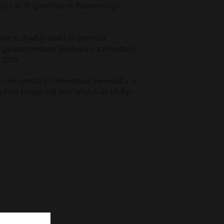
, ar ôl gweithio yn flaenorol yn
awe a chwblhaodd ei gontract
gwasanaethau Ewyllysiau a Phrofiant.
 2025.
cael cwrdd â chleientiaid newydd a’u
u bod yn gyfnod mor ofidus ac ofidus.