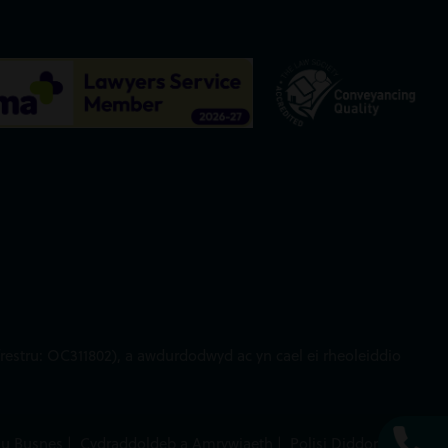
restru: OC311802), a awdurdodwyd ac yn cael ei rheoleiddio
au Busnes
|
Cydraddoldeb a Amrywiaeth
|
Polisi Diddordeb
|