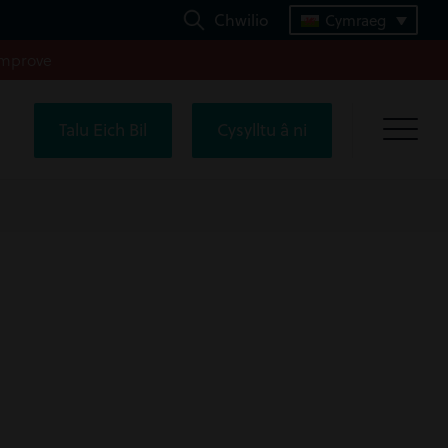
Chwilio
Cymraeg
improve
Talu Eich Bil
Cysylltu â ni