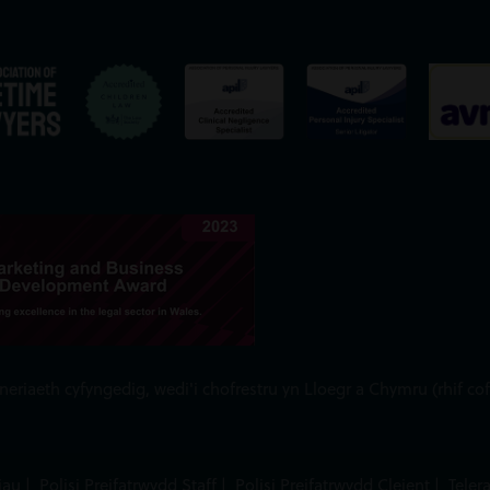
iaeth cyfyngedig, wedi'i chofrestru yn Lloegr a Chymru (rhif cof
iau
|
Polisi Preifatrwydd Staff
|
Polisi Preifatrwydd Cleient
|
Teler