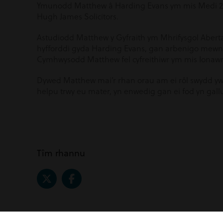
Ymunodd Matthew â Harding Evans ym mis Medi 2021
Hugh James Solicitors.
Astudiodd Matthew y Gyfraith ym Mhrifysgol Abert
hyfforddi gyda Harding Evans, gan arbenigo mewn 
Cymhwysodd Matthew fel cyfreithiwr ym mis Ionawr
Dywed Matthew mai’r rhan orau am ei rôl swydd yw 
helpu trwy eu mater, yn enwedig gan ei fod yn gall
Tîm rhannu