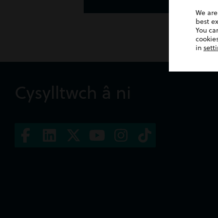
We are
best e
You ca
cookies
in
sett
Cysylltwch â ni