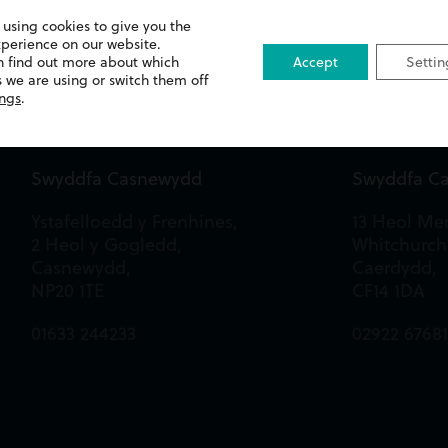
 using cookies to give you the
xperience on our website.
n find out more about which
Accept
Settin
 we are using or switch them off
ings
.
Swyddfa Casnewydd
Swyddfa C
Ystafelloedd y Frenhines,
13 Heol Mer
2 Heol y Gogledd,
Whitchurch
Casnewydd,
Caerdydd,
NP20 1TE
CF14 1DA
01633 244233
02922 6768