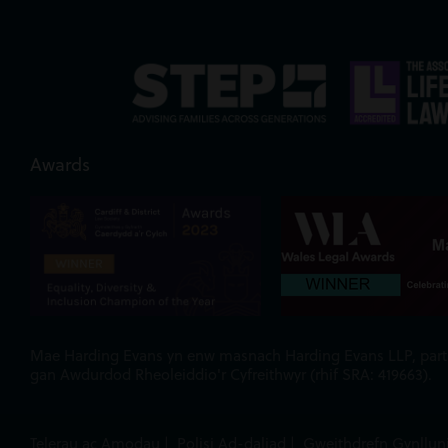
Awards
Mae Harding Evans yn enw masnach Harding Evans LLP, partner
gan Awdurdod Rheoleiddio'r Cyfreithwyr (rhif SRA: 419663).
Telerau ac Amodau
|
Polisi Ad-daliad
|
Gweithdrefn Gynllun