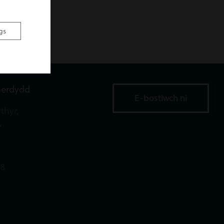
gs
aerdydd
E-bostiwch ni
thyr,
,
18