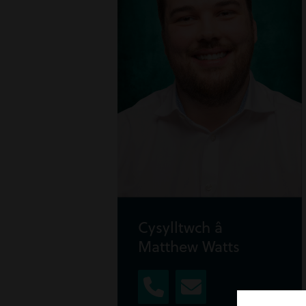
Cysylltwch â
Matthew Watts