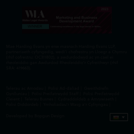
Mae Harding Evans yn enw masnach Harding Evans LLP,
partneriaeth cyfyngedig, wedi'i chofrestru yn Lloegr a Chymru
(rhif cofrestru: OC311802), a awdurdodwyd ac yn cael ei
rheoleiddio gan Awdurdod Rheoleiddio'r Cyfreithwyr (rhif
SRA: 419663).
Telerau ac Amodau
|
Polisi Ad-daliad
|
Gweithdrefn
Gynlluniau
|
Polisi Preifatrwydd Staff
|
Polisi Preifatrwydd
Cleient
|
Telerau Busnes
|
Cydraddoldeb a Amrywiaeth
|
Polisi Diddordeb
|
Ymholiadau'r Wasg a'r Cyfryngau
|
Developed by Bopgun Design