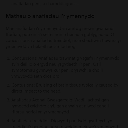
anafiadau geni, a chamddiagnosis.
Mathau o anafiadau i’r ymennydd
Mae anafiadau i’r ymennydd yn amlwg mewn gwahanol
ffurfiau, pob un â’i set ei hun o heriau a goblygiadau. O
concussions i anafiadau treiddiol, mae sbectrwm trawma yr
ymennydd yn helaeth ac amlochrog.
Concussions: Anafiadau trawmatig ysgafn i’r ymennydd
sy’n deillio o ergyd neu ysgytlaeth i’r pen. Gall
symptomau gynnwys cur pen, dryswch, a cholli
ymwybyddiaeth dros dro.
Contusions: Bruising of brain tissue typically caused by
direct impact to the head.
Anafiadau Axonal Gwasgaredig: Wedi’i achosi gan
rymoedd cylchdro cryf, gan arwain at niwed eang i
ffibrau nerfol yn yr ymennydd.
Anafiadau treiddiol: Digwydd pan fydd gwrthrych yn
treiddio i’r benglog ac yn niweidio meinwe’r ymennydd.