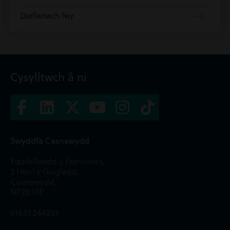
Darllenwch fwy
Cysylltwch â ni
Swyddfa Casnewydd
Ystafelloedd y Frenhines,
2 Heol y Gogledd,
Casnewydd,
NP20 1TE
01633 244233