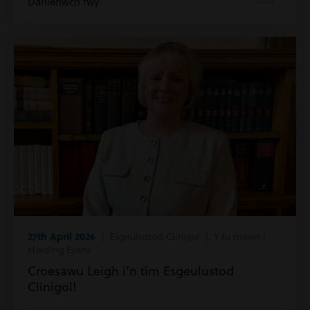
Darllenwch fwy
27th April 2026
| Esgeulustod Clinigol | Y tu mewn i
Harding Evans
Croesawu Leigh i’n tîm Esgeulustod
Clinigol!