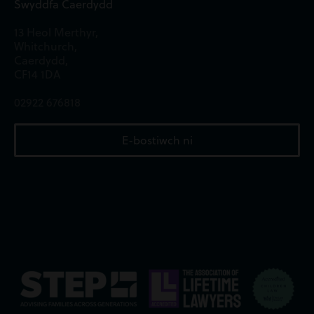
Swyddfa Caerdydd
13 Heol Merthyr,
Whitchurch,
Caerdydd,
CF14 1DA
02922 676818
E-bostiwch ni