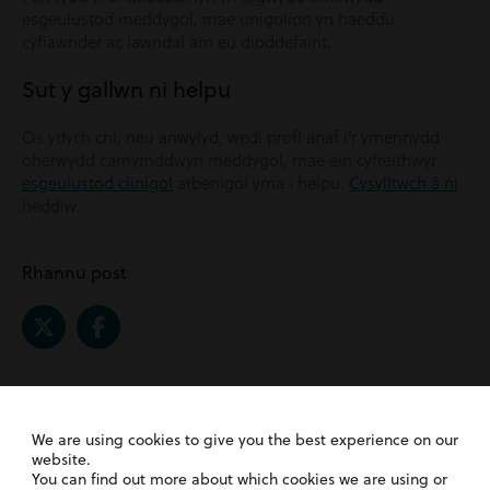
esgeulustod meddygol, mae unigolion yn haeddu
cyfiawnder ac iawndal am eu dioddefaint.
Sut y gallwn ni helpu
Os ydych chi, neu anwylyd, wedi profi anaf i’r ymennydd
oherwydd camymddwyn meddygol, mae ein cyfreithwyr
esgeulustod clinigol
arbenigol yma i helpu.
Cysylltwch â ni
heddiw.
Rhannu post
Related Posts |
We are using cookies to give you the best experience on our
Esgeulustod Clinigol
website.
You can find out more about which cookies we are using or