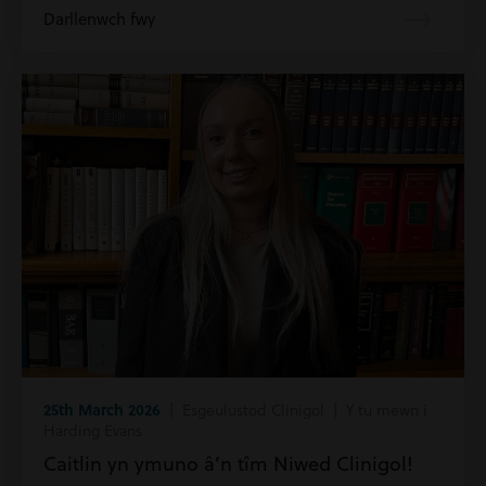
Darllenwch fwy
25th March 2026
| Esgeulustod Clinigol | Y tu mewn i
Harding Evans
Caitlin yn ymuno â’n tîm Niwed Clinigol!