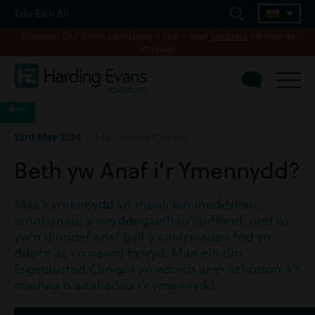
Talu Eich Bil
Shwmae! Our Welsh translation is new – your
feedback
will help us
improve
23rd May 2024
| Esgeulustod Clinigol
Beth yw Anaf i’r Ymennydd?
Mae'r ymennydd yn rheoli ein meddyliau,
emosiynau, a swyddogaethau corfforol, ond os
yw'n dioddef anaf gall y canlyniadau fod yn
ddwfn ac yn newid bywyd. Mae ein tîm
Esgeulustod Clinigol yn edrych ar yr achosion a'r
mathau o anafiadau i'r ymennydd