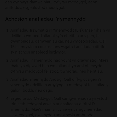
gan gynnwys damweiniau, cyflyrau meddygol, ac yn
anffodus, esgeulustod meddygol.
Achosion anafiadau i’r ymennydd
Anafiadau Trawmatig i’r Ymennydd (TBIs): Mae’r rhain yn
deillio o rymoedd allanol sy’n effeithio ar y pen, fel
cwympiadau, damweiniau car, neu ymosodiadau. Gall
TBIs amrywio o concussions ysgafn i anafiadau difrifol
sy’n achosi anabledd hirdymor.
Anafiadau i’r Ymennydd nad ydynt yn drawmatig: Mae’r
rhain yn digwydd heb rym allanol, yn aml oherwydd
cyflyrau meddygol fel strôc, tiwmorau, neu heintiau.
Anafiadau Ymennydd Anosig: Gall diffyg ocsigen i’r
ymennydd ddeillio o argyfyngau meddygol fel ataliad y
galon, boddi, neu dagu.
Esgeulustod Meddygol: Gall camgymeriadau yn ystod
triniaeth feddygol arwain at anafiadau difrifol i’r
ymennydd. Mae’r rhain yn cynnwys camgymeriadau
llawfeddygol, gweinyddu anesthesia amhriodol,