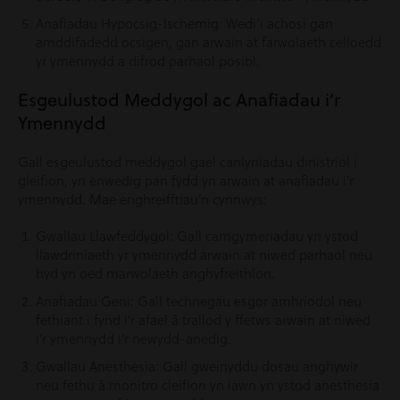
Anafiadau Hypocsig-Ischemig: Wedi’i achosi gan
amddifadedd ocsigen, gan arwain at farwolaeth celloedd
yr ymennydd a difrod parhaol posibl.
Esgeulustod Meddygol ac Anafiadau i’r
Ymennydd
Gall esgeulustod meddygol gael canlyniadau dinistriol i
gleifion, yn enwedig pan fydd yn arwain at anafiadau i’r
ymennydd. Mae enghreifftiau’n cynnwys:
Gwallau Llawfeddygol: Gall camgymeriadau yn ystod
llawdriniaeth yr ymennydd arwain at niwed parhaol neu
hyd yn oed marwolaeth anghyfreithlon.
Anafiadau Geni: Gall technegau esgor amhriodol neu
fethiant i fynd i’r afael â trallod y ffetws arwain at niwed
i’r ymennydd i’r newydd-anedig.
Gwallau Anesthesia: Gall gweinyddu dosau anghywir
neu fethu â monitro cleifion yn iawn yn ystod anesthesia