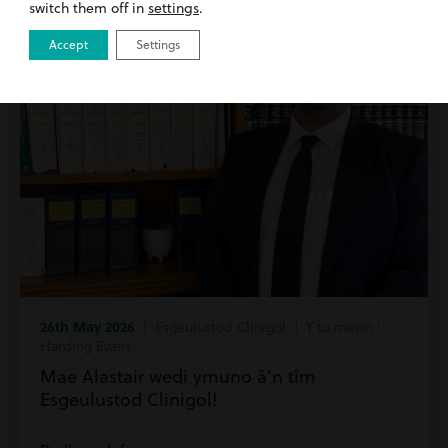
switch them off in
settings
.
Accept
Settings
26th May 2026
| Esgeulustod Clinigol | Y tu mewn i
Harding Evans
Mae Alastair wedi ymuno â’n tîm
Esgeulustod Clinigol!