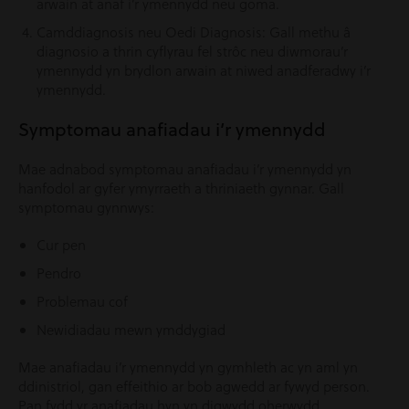
arwain at anaf i’r ymennydd neu goma.
Camddiagnosis neu Oedi Diagnosis: Gall methu â
diagnosio a thrin cyflyrau fel strôc neu diwmorau’r
ymennydd yn brydlon arwain at niwed anadferadwy i’r
ymennydd.
Symptomau anafiadau i’r ymennydd
Mae adnabod symptomau anafiadau i’r ymennydd yn
hanfodol ar gyfer ymyrraeth a thriniaeth gynnar. Gall
symptomau gynnwys:
Cur pen
Pendro
Problemau cof
Newidiadau mewn ymddygiad
Mae anafiadau i’r ymennydd yn gymhleth ac yn aml yn
ddinistriol, gan effeithio ar bob agwedd ar fywyd person.
Pan fydd yr anafiadau hyn yn digwydd oherwydd