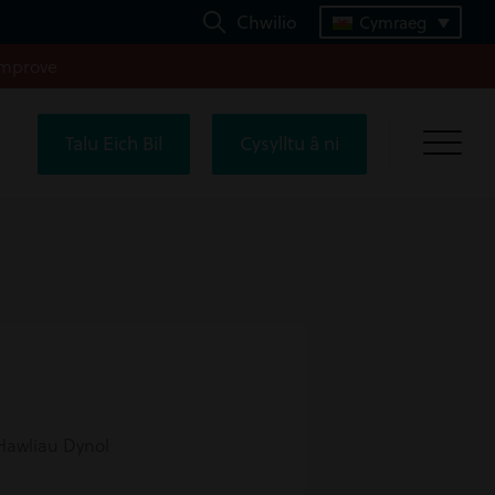
Chwilio
Cymraeg
improve
Talu Eich Bil
Cysylltu â ni
 Hawliau Dynol