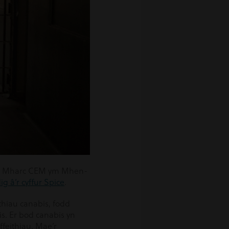
ym Mharc CEM ym Mhen-
dig â’r cyffur Spice
.
thiau canabis, fodd
. Er bod canabis yn
ffeithiau. Mae’r