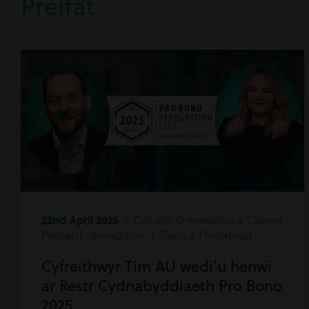
Preifat
22nd April 2026
| Cyfraith Gyhoeddus a Cleient
Preifat | Newyddion | Teulu a Phriodasol
Cyfreithwyr Tîm AU wedi’u henwi
ar Restr Cydnabyddiaeth Pro Bono
2025