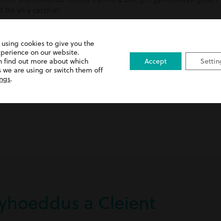
tra yn y carchar.
ffeithio ac angen cynrychiolaeth gyfreithiol i’ch tywys trwy’r b
 using cookies to give you the
xperience on our website.
n find out more about which
Accept
Settin
 we are using or switch them off
ings
.
Gyhoeddus a Cleient