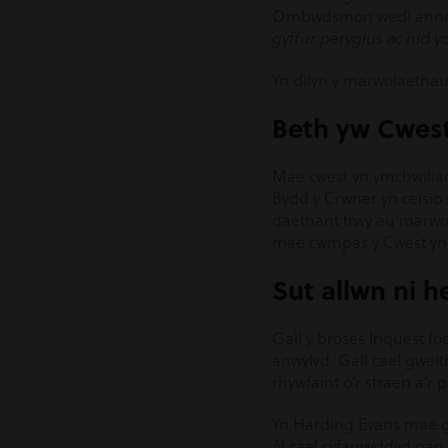
Ombwdsmon wedi anno
gyffur peryglus ac nid
Yn dilyn y marwolaethau
Beth yw Cwes
Mae cwest yn ymchwiliad
Bydd y Crwner yn ceisio
daethant trwy eu marwol
mae cwmpas y Cwest yn c
Sut allwn ni h
Gall y broses Inquest f
anwylyd. Gall cael gweith
rhywfaint o’r straen a’r
Yn Harding Evans mae g
ôl cael cyfarwyddyd gan