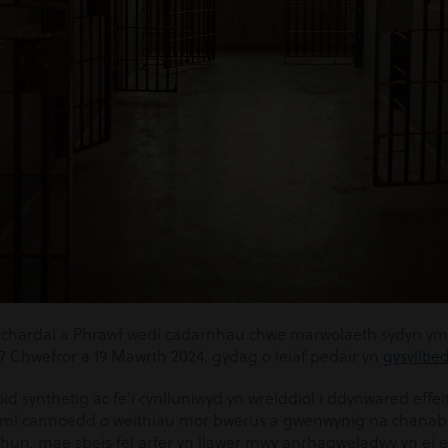
hardai a Phrawf wedi cadarnhau chwe marwolaeth sydyn 
 Chwefror a 19 Mawrth 2024, gydag o leiaf pedair yn
gysylltie
 synthetig ac fe’i cynlluniwyd yn wreiddiol i ddynwared effei
ml cannoedd o weithiau mor bwerus a gwenwynig na chanabis
 ei hun, mae sbeis fel arfer yn llawer mwy anrhagweladwy yn ei e