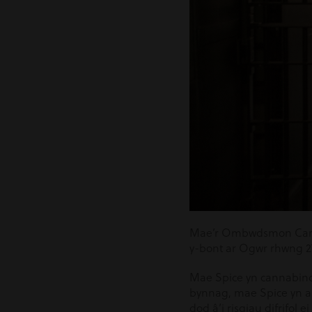
Mae’r Ombwdsmon Carc
y-bont ar Ogwr rhwng 27
Mae Spice yn cannabinoid
bynnag, mae Spice yn a
dod â’i risgiau difrifol