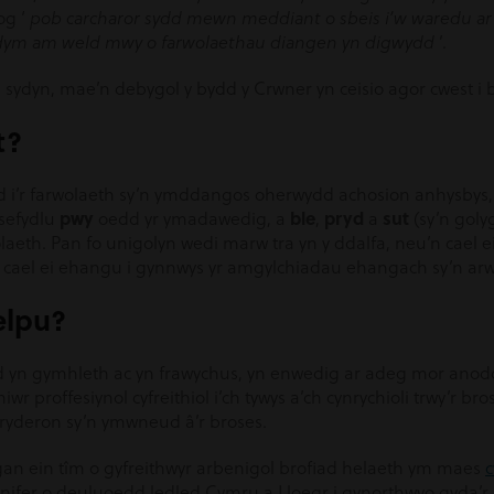
g ‘
pob carcharor sydd mewn meddiant o sbeis i’w waredu a
 ydym am weld mwy o farwolaethau diangen yn digwydd
’.
 sydyn, mae’n debygol y bydd y Crwner yn ceisio agor cwest i 
t?
 i’r farwolaeth sy’n ymddangos oherwydd achosion anhysbys, 
pwy
ble
pryd
sut
 sefydlu
oedd yr ymadawedig, a
,
a
(sy’n goly
aeth. Pan fo unigolyn wedi marw tra yn y ddalfa, neu’n cael e
ael ei ehangu i gynnwys yr amgylchiadau ehangach sy’n arwa
elpu?
od yn gymhleth ac yn frawychus, yn enwedig ar adeg mor anodd
iwr proffesiynol cyfreithiol i’ch tywys a’ch cynrychioli trwy’r b
 pryderon sy’n ymwneud â’r broses.
an ein tîm o gyfreithwyr arbenigol brofiad helaeth ym maes
c
 nifer o deuluoedd ledled Cymru a Lloegr i gynorthwyo gyda’r b