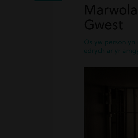
Marwolae
Gwest
Os yw person yn 
edrych ar yr amg