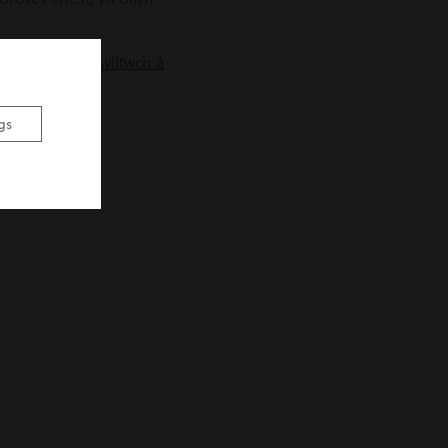
roses cwest,
cysylltwch â
gs