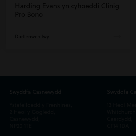
Harding Evans yn cyhoeddi Clinig
Pro Bono
Darllenwch fwy
Swyddfa Casnewydd
Swyddfa C
Ystafelloedd y Frenhines,
13 Heol Mer
2 Heol y Gogledd,
Whitchurch
Casnewydd,
Caerdydd,
NP20 1TE
CF14 1DA