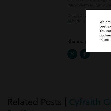
marwolaeth eu hanwylyd 
Os ydych wedi cael eich e
ni
heddiw.
We are
best e
You ca
cookies
in
sett
Rhannu post
Related Posts |
Cyfraith 