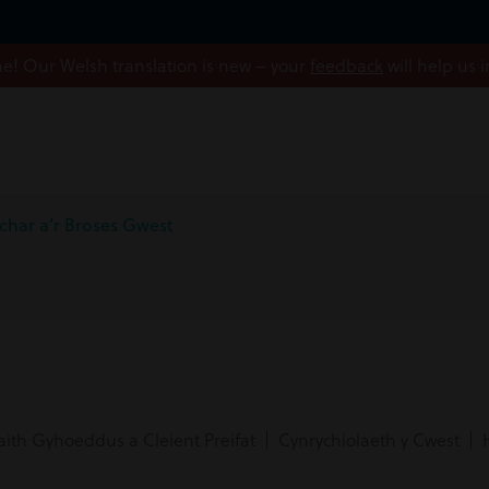
! Our Welsh translation is new – your
feedback
will help us 
har a’r Broses Gwest
aith Gyhoeddus a Cleient Preifat | Cynrychiolaeth y Cwest |