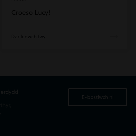
Croeso Lucy!
Darllenwch fwy
aerdydd
E-bostiwch ni
thyr,
,