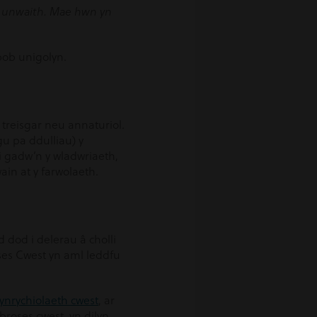
r unwaith. Mae hwn yn
bob unigolyn.
treisgar neu annaturiol.
gu pa ddulliau) y
i gadw’n y wladwriaeth,
in at y farwolaeth.
 dod i delerau â cholli
roses Cwest yn aml leddfu
ynrychiolaeth cwest
, ar
roses cwest, yn dilyn