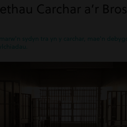
thau Carchar a’r Bro
marw'n sydyn tra yn y carchar, mae'n debygo
ylchiadau.