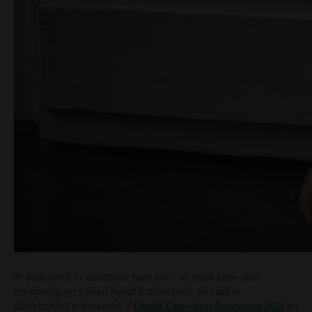
Yr ateb syml i’r cwestiwn hwn yw – ie, mae cam-drin
domestig, yn y rhan fwyaf o achosion, yn cael ei
ddosbarthu’n drosedd. Y
Deddf Cam-drin Domestig 2021
yn