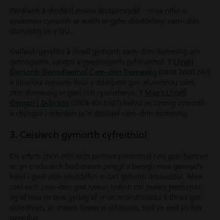
Peidiwch â dioddef mewn distawrwydd – mae nifer o
systemau cymorth ar waith ar gyfer dioddefwyr cam-drin
domestig yn y DU.
Gallwch gysylltu â llinell gymorth cam-drin domestig am
gefnogaeth, cyngor a gwybodaeth gyfrinachol. Y
Llinell
Gymorth Genedlaethol Cam-drin Domestig
(0808 2000 247)
a llinellau cymorth lleol a ddarperir gan elusennau cam-
drin domestig ar gael i’ch cynorthwyo. Y
Mae’r Llinell
Gyngor i Ddynion
(0808 801 0327) hefyd yn cynnig cymorth
a chyngor i ddynion sy’n dioddef cam-drin domestig.
3. Ceisiwch gymorth cyfreithiol
Os ydych chi’n ofni eich partner presennol neu gyn-bartner
ac yn credu eich bod mewn perygl o berygl, mae gennych
hawl i gael eich amddiffyn o dan gyfraith droseddol. Mae
cael eich cam-drin gan rywun rydych chi mewn perthynas
ag ef neu yn byw gydag ef yr un mor drosedd â thrais gan
ddieithryn, ac mewn llawer o achosion, hyd yn oed yn fwy
peryglus.