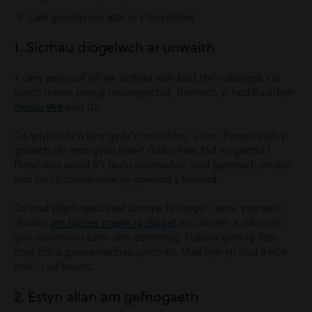
Cael gorchymyn atal ar y troseddwr
1. Sicrhau diogelwch ar unwaith
Y cam pwysicaf oll yw sicrhau eich bod chi’n ddiogel. Os
ydych mewn perygl uniongyrchol, ffoniwch yr heddlu erbyn
deialu 999
neu 112.
Os ydych chi’n byw gyda’r troseddwr, a oes rhywun arall y
gallwch chi aros gyda nhw? Gallai hwn fod yn gartref i
ffrind neu aelod o’r teulu dibynadwy, ond gwnewch yn siŵr
nad yw’ch camdriniwr yn gwybod y lleoliad.
Os nad ydych wedi cael unrhyw le diogel i aros, ystyriwch
chwilio
am loches mewn tŷ diogel
neu loches a ddarperir
gan elusennau cam-drin domestig. Gallant gynnig llety
dros dro a gwasanaethau cymorth. Mae hyn yn dod â ni’n
braf i’r ail bwynt…
2. Estyn allan am gefnogaeth