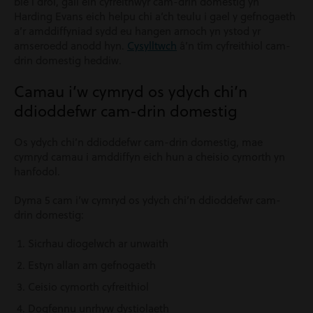
ble i droi, gall ein cyfreithwyr cam-drin domestig yn
Harding Evans eich helpu chi a’ch teulu i gael y gefnogaeth
a’r amddiffyniad sydd eu hangen arnoch yn ystod yr
amseroedd anodd hyn.
Cysylltwch
â’n tîm cyfreithiol cam-
drin domestig heddiw.
Camau i’w cymryd os ydych chi’n
ddioddefwr cam-drin domestig
Os ydych chi’n ddioddefwr cam-drin domestig, mae
cymryd camau i amddiffyn eich hun a cheisio cymorth yn
hanfodol.
Dyma 5 cam i’w cymryd os ydych chi’n ddioddefwr cam-
drin domestig:
Sicrhau diogelwch ar unwaith
Estyn allan am gefnogaeth
Ceisio cymorth cyfreithiol
Dogfennu unrhyw dystiolaeth