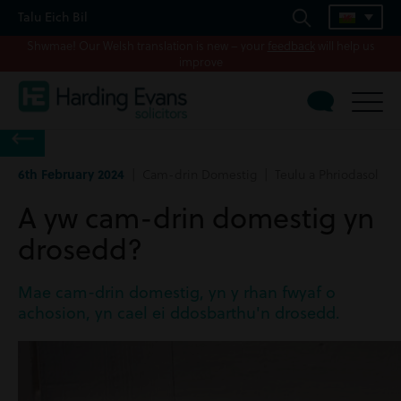
Talu Eich Bil
Shwmae! Our Welsh translation is new – your
feedback
will help us
improve
6th February 2024
| Cam-drin Domestig | Teulu a Phriodasol
A yw cam-drin domestig yn
drosedd?
Mae cam-drin domestig, yn y rhan fwyaf o
achosion, yn cael ei ddosbarthu'n drosedd.