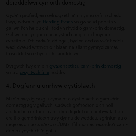
ddioddefwyr cymorth domestig
Gyda’n profiad, ein cefnogaeth a’n mynnu cyfrinachedd
llwyr, rydym ni yn
Harding Evans
yn gwneud popeth y
gallwn i’ch helpu chi i fod yn rhydd o gam-drin domestig.
Gallwn roi cyngor i chi ar ystod eang o orchmynion
cyfreithiol i’ch cadw’n ddiogel, hyd yn oed os yw’r heddlu
wedi dweud wrthych o’r blaen na allant gymryd camau
troseddol yn erbyn eich camdriniwr.
Dysgwch fwy am ein
gwasanaethau cam-drin domestig
yma a
cysylltwch â ni
heddiw.
4. Dogfennu unrhyw dystiolaeth
Mae’n bwysig casglu cymaint o dystiolaeth o gam-drin
domestig ag y gallwch. Cadwch gofnodion o’ch holl
anafiadau corfforol, cam-drin digidol neu unrhyw fathau
eraill o gamdriniaeth trwy dynnu delweddau, sgrinluniau o
negeseuon testun/e-byst/DMs, ffilmio neu recordio’r cam-
drin os ydych chi’n gallu.