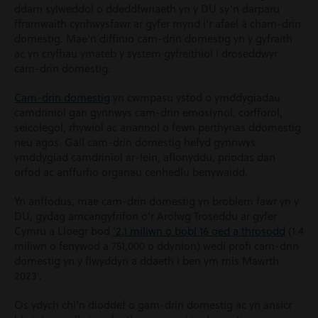
ddarn sylweddol o ddeddfwriaeth yn y DU sy’n darparu
fframwaith cynhwysfawr ar gyfer mynd i’r afael â cham-drin
domestig. Mae’n diffinio cam-drin domestig yn y gyfraith
ac yn cryfhau ymateb y system gyfreithiol i droseddwyr
cam-drin domestig.
Cam-drin domestig
yn cwmpasu ystod o ymddygiadau
camdriniol gan gynnwys cam-drin emosiynol, corfforol,
seicolegol, rhywiol ac ariannol o fewn perthynas ddomestig
neu agos. Gall cam-drin domestig hefyd gynnwys
ymddygiad camdriniol ar-lein, aflonyddu, priodas dan
orfod ac anffurfio organau cenhedlu benywaidd.
Yn anffodus, mae cam-drin domestig yn broblem fawr yn y
DU, gydag amcangyfrifon o’r Arolwg Troseddu ar gyfer
Cymru a Lloegr bod
‘2.1 miliwn o bobl 16 oed a throsodd
(1.4
miliwn o fenywod a 751,000 o ddynion) wedi profi cam-drin
domestig yn y flwyddyn a ddaeth i ben ym mis Mawrth
2023′.
Os ydych chi’n dioddef o gam-drin domestig ac yn ansicr