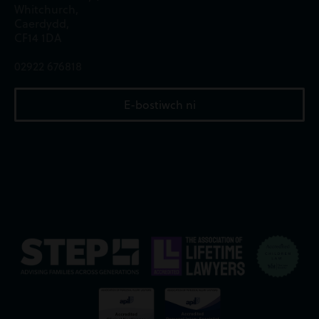
Whitchurch,
Caerdydd,
CF14 1DA
02922 676818
E-bostiwch ni