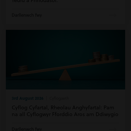
Teulu a Phriodasol.
Darllenwch fwy
3rd August 2026
| Cyflogaeth
Cyflog Cyfartal, Rheolau Anghyfartal: Pam
na all Cyflogwyr Fforddio Aros am Ddiwygio
Darllenwch fwy