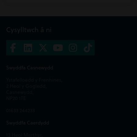
Cysylltwch â ni
Swyddfa Casnewydd
Ystafelloedd y Frenhines,
2 Heol y Gogledd,
Casnewydd,
NP20 1TE
01633 244233
Swyddfa Caerdydd
13 Heol Merthyr,