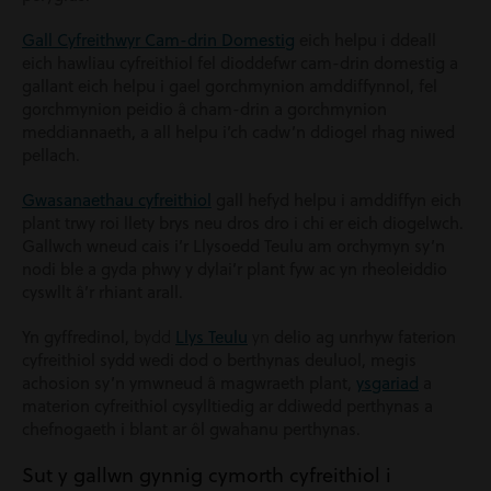
Gall Cyfreithwyr Cam-drin Domestig
eich helpu i ddeall
eich hawliau cyfreithiol fel dioddefwr cam-drin domestig a
gallant eich helpu i gael gorchmynion amddiffynnol, fel
gorchmynion peidio â cham-drin a gorchmynion
meddiannaeth, a all helpu i’ch cadw’n ddiogel rhag niwed
pellach.
Gwasanaethau cyfreithiol
gall hefyd helpu i amddiffyn eich
plant trwy roi llety brys neu dros dro i chi er eich diogelwch.
Gallwch wneud cais i’r Llysoedd Teulu am orchymyn sy’n
nodi ble a gyda phwy y dylai’r plant fyw ac yn rheoleiddio
cyswllt â’r rhiant arall.
Yn gyffredinol,
bydd
Llys Teulu
yn
delio ag unrhyw faterion
cyfreithiol sydd wedi dod o berthynas deuluol, megis
achosion sy’n ymwneud â magwraeth plant,
ysgariad
a
materion cyfreithiol cysylltiedig ar ddiwedd perthynas a
chefnogaeth i blant ar ôl gwahanu perthynas.
Sut y gallwn gynnig cymorth cyfreithiol i