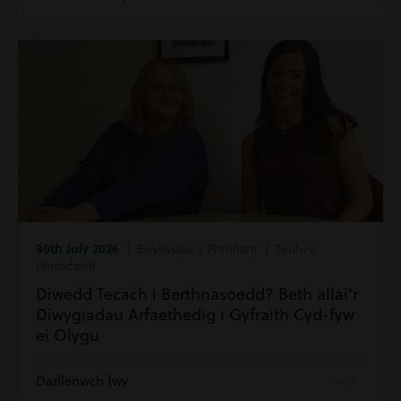
30th July 2026
| Ewyllysiau a Phrofiant | Teulu a
Phriodasol
Diwedd Tecach i Berthnasoedd? Beth allai’r
Diwygiadau Arfaethedig i Gyfraith Cyd-fyw
ei Olygu
Darllenwch fwy