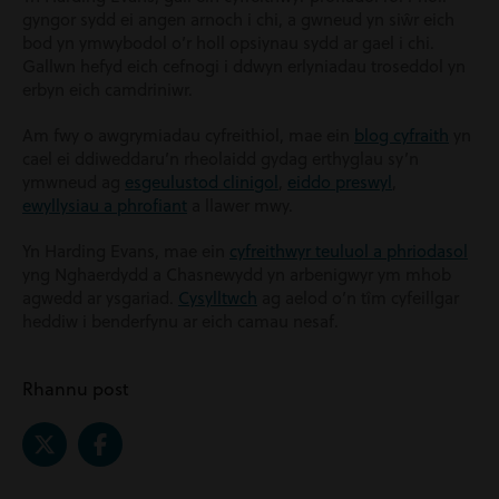
gyngor sydd ei angen arnoch i chi, a gwneud yn siŵr eich
bod yn ymwybodol o’r holl opsiynau sydd ar gael i chi.
Gallwn hefyd eich cefnogi i ddwyn erlyniadau troseddol yn
erbyn eich camdriniwr.
Am fwy o awgrymiadau cyfreithiol, mae ein
blog cyfraith
yn
cael ei ddiweddaru’n rheolaidd gydag erthyglau sy’n
ymwneud ag
esgeulustod clinigol
,
eiddo preswyl
,
ewyllysiau a phrofiant
a llawer mwy.
Yn Harding Evans, mae ein
cyfreithwyr teuluol a phriodasol
yng Nghaerdydd a Chasnewydd yn arbenigwyr ym mhob
agwedd ar ysgariad.
Cysylltwch
ag aelod o’n tîm cyfeillgar
heddiw i benderfynu ar eich camau nesaf.
Rhannu post