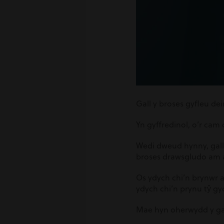
Gall y broses gyfleu de
Yn gyffredinol, o’r cam
Wedi dweud hynny, gall
broses drawsgludo am 
Os ydych chi’n brynwr 
ydych chi’n prynu tŷ gy
Mae hyn oherwydd y gal