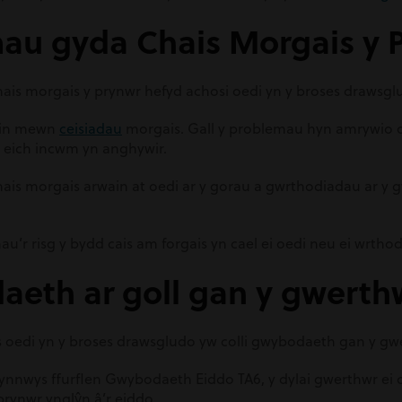
mau gyda Chais Morgais y 
ais morgais y prynwr hefyd achosi oedi yn y broses drawsgl
din mewn
ceisiadau
morgais. Gall y problemau hyn amrywio 
ael eich incwm yn anghywir.
is morgais arwain at oedi ar y gorau a gwrthodiadau ar y g
au’r risg y bydd cais am forgais yn cael ei oedi neu ei wrthod
aeth ar goll gan y gwerth
oedi yn y broses drawsgludo yw colli gwybodaeth gan y gw
ynnwys ffurflen Gwybodaeth Eiddo TA6, y dylai gwerthwr ei c
rynwr ynglŷn â’r eiddo.