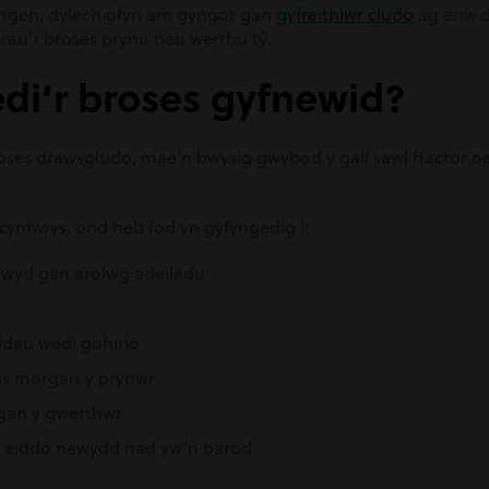
ag enw 
angen, dylech ofyn am gyngor gan
gyfreithiwr cludo
rau’r broses prynu neu werthu tŷ.
edi’r broses gyfnewid?
ses drawsgludo, mae’n bwysig gwybod y gall sawl ffactor oed
.
cynnwys, ond heb fod yn gyfyngedig i:
wyd gan arolwg adeiladu
dau wedi gohirio
s morgais y prynwr
gan y gwerthwr
u eiddo newydd nad yw’n barod