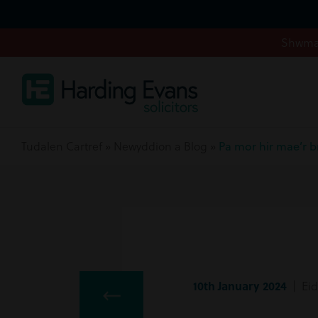
Shwmae
Tudalen Cartref
»
Newyddion a Blog
»
Pa mor hir mae’r b
10th January 2024
| Eid