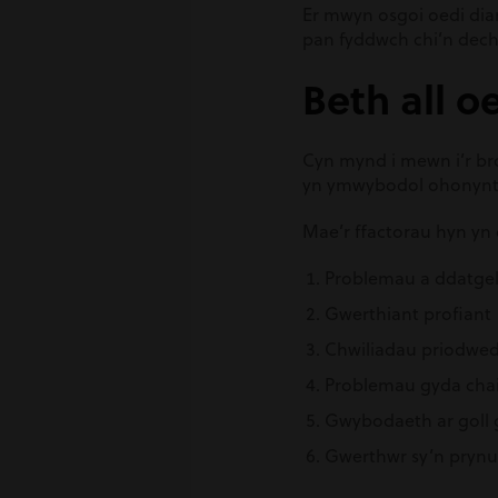
Er mwyn osgoi oedi di
pan fyddwch chi’n dech
Beth all o
Cyn mynd i mewn i’r bro
yn ymwybodol ohonynt
Mae’r ffactorau hyn yn 
Problemau a ddatgel
Gwerthiant profiant
Chwiliadau priodwed
Problemau gyda chai
Gwybodaeth ar goll 
Gwerthwr sy’n pryn