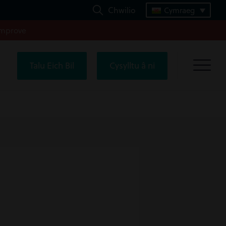
Chwilio
Cymraeg
improve
Talu Eich Bil
Cysylltu â ni