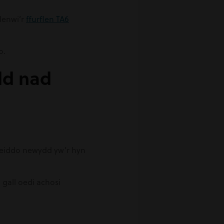
 lenwi’r
ffurflen TA6
o.
dd nad
.
i eiddo newydd yw’r hyn
, gall oedi achosi