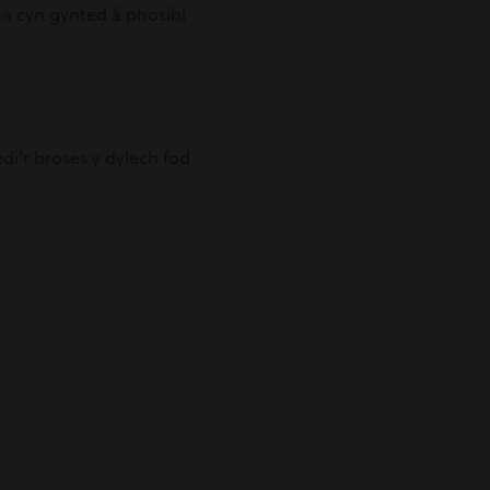
da
cyn gynted â phosibl
i’r broses y dylech fod