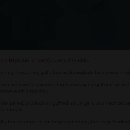
imlo fel proses hir pan fyddwch chi ynddo.
 cynnig i’r cwblhau, gall y broses drawsgludo bara chwech i
 hyn amrywio’n sylweddol fesul achos gan y gall oedi sylwe
amrywiaeth o resymau.
arian parod, byddwch yn gyffredinol yn gallu cwblhau’r bros
da morgais.
l y broses ymgeisio am forgais ymestyn y broses gyffredinol