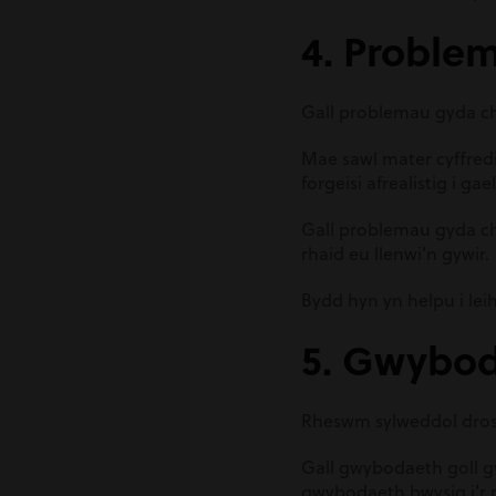
4. Proble
Gall problemau gyda ch
Mae sawl mater cyffre
forgeisi afrealistig i g
Gall problemau gyda cha
rhaid eu llenwi’n gywir.
Bydd hyn yn helpu i leih
5. Gwybod
Rheswm sylweddol dros 
Gall gwybodaeth goll g
gwybodaeth bwysig i’r p