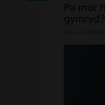
Pa mor h
gymryd
Gall oedi ddigwy