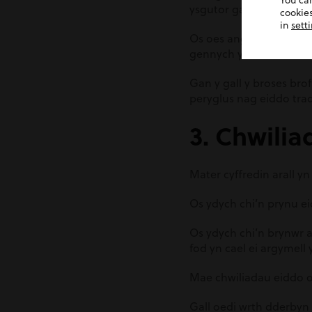
You ca
ysgutor gael ei benodi i
cookies
in
sett
Os oes angen Grant Pro
gennych yr awdurdodiad 
Gan y gall y broses br
peryglus nag eiddo trad
3. Chwili
Mater cyffredin arall y
Os ydych chi’n prynu ei
Os ydych chi’n brynwr a
fod yn cael ei argymell 
Mae chwiliadau eiddo oe
Gall oedi wrth dderbyn y