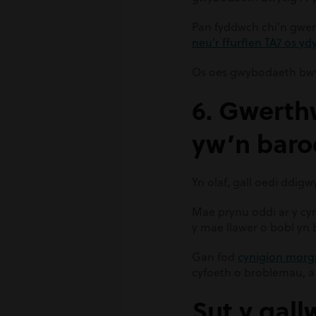
Pan fyddwch chi’n gwer
neu’r ffurflen TA7 os y
Os oes gwybodaeth bwysi
6. Gwerth
yw’n baro
Yn olaf, gall oedi ddi
Mae prynu oddi ar y cyn
y mae llawer o bobl yn
Gan fod
cynigion morgai
cyfoeth o broblemau, a 
Sut y gall