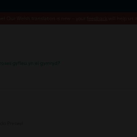
! Our Welsh translation is new – your
feedback
will help us 
roses gyfleu yn ei gymryd?
do Preswyl