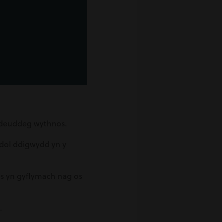
 ddeuddeg wythnos.
ddol ddigwydd yn y
es yn gyflymach nag os
.