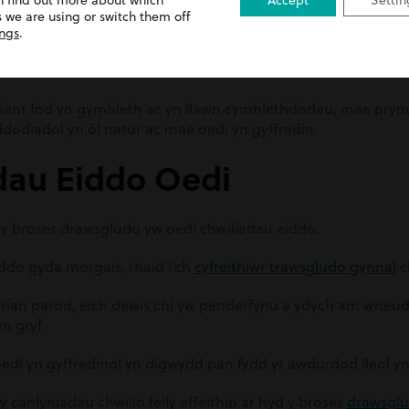
n find out more about which
Accept
Settin
 ddelio â’u ystâd.
 we are using or switch them off
ings
.
fiant, nid yw’n bosibl
gwerthu tŷ cyn i brofiant gael ei roi
oh
cyfreithiol i werthu eiddo ymlaen llaw.
ofiant fod yn gymhleth ac yn llawn cymhlethdodau, mae prynu
dodiadol yn ôl natur ac mae oedi yn gyffredin.
adau Eiddo Oedi
n y broses drawsgludo yw oedi chwiliadau eiddo.
ddo gyda morgais, rhaid i’ch
cyfreithiwr trawsgludo gynnal
c
rian parod, eich dewis chi yw penderfynu a ydych am wneud c
yn gryf.
di yn gyffredinol yn digwydd pan fydd yr awdurdod lleol yn 
 canlyniadau chwilio felly effeithio ar hyd y
broses
drawsgl