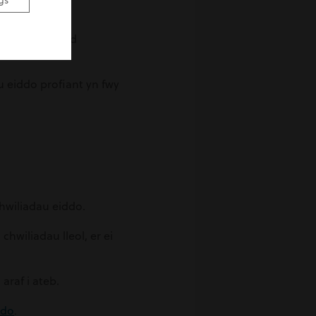
gs
erwydd ni fydd
 eiddo profiant yn fwy
hwiliadau eiddo.
hwiliadau lleol, er ei
araf i ateb.
.
udo