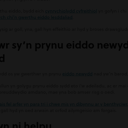
thu eiddo, bydd eich
cynrychiolydd cyfreithiol
yn gofyn i chi
dych chi’n gwerthu eiddo lesddaliad
.
g ar goll, yna, gall hyn effeithio ar hyd y broses drawsglud
wr sy’n prynu eiddo newy
d
gwydd os yw gwerthwr yn prynu
eiddo newydd
nad yw’n barod
llun yn golygu prynu eiddo sydd eto i’w adeiladu, ac er ma
 breuddwydio amdano, mae yna bob amser risg o oedi.
s fel arfer yn para tri i chwe mis yn dibynnu ar y benthyciwr
gall hyd yn oed arwain at orfod ailymgeisio am forgais.
wn ni helpu