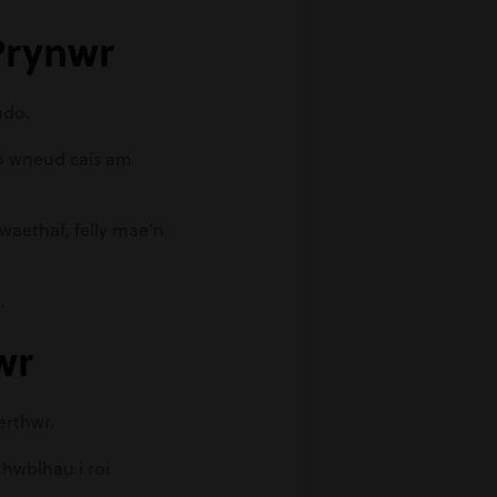
Prynwr
udo.
o wneud cais am
waethaf, felly mae’n
.
wr
erthwr.
hwblhau i roi