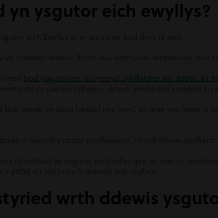
d yn ysgutor eich ewyllys?
sgutor eich Ewyllys ar yr amod eu bod dros 18 oed.
l yn tueddu i ddewis ffrind neu berthynas dibynadwy i fod y
styried
bod ysgutorion yn cymryd cyfrifoldeb am ddelio â’r ho
entaidd yn cael eu cyflawni, dylech ymddiried ynddynt yn 
 bob amser yn dasg hawdd neu syml, ac mae yna lawer o ddi
siwn o benodi ysgutor proffesiynol, fel cyfreithiwr profiant.
wis cyfreithiwr fel ysgutor eu Ewyllys gan eu bod yn brofiado
r ystâd o’r dechrau i’r diwedd heb ragfarn.
styried wrth ddewis ysguto