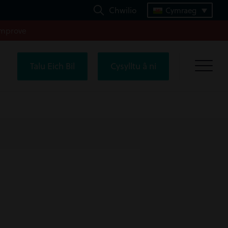
Chwilio
Cymraeg
improve
Talu Eich Bil
Cysylltu â ni