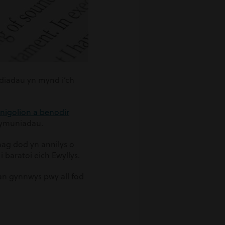
ddiadau yn mynd i’ch
nigolion a benodir
 dymuniadau.
hag dod yn annilys o
 baratoi eich Ewyllys.
an gynnwys pwy all fod