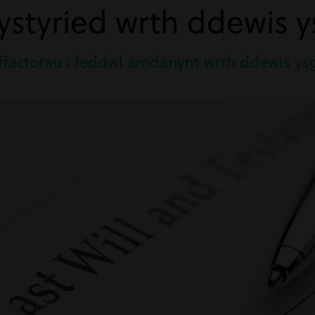
 ystyried wrth ddewis 
ffactorau i feddwl amdanynt wrth ddewis ys