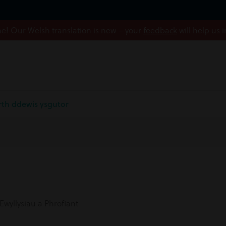
! Our Welsh translation is new – your
feedback
will help us 
wrth ddewis ysgutor
Ewyllysiau a Phrofiant