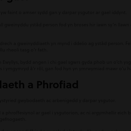
ed yw faint o amser sydd gan y darpar ysgutor ar gael iddynt.
all gweinyddu ystâd person fod yn broses hir iawn sy’n llaw
rech a gweinyddiaeth yn mynd i ddelio ag ystâd person. Felly
llu rheoli tasg o’r fath.
ch Ewyllys, bydd angen i chi gael sgwrs gyda phob un o’ch ysg
s i ymgymryd â’r rôl, gan fod hyn yn ymrwymiad mawr o’u h
aeth a Phrofiad
 ystyried gwybodaeth ac arbenigedd y darpar ysgutor.
a phroffesiynol ar gael i ysgutorion, ac ni argymhellir eich b
 gefnogaeth.