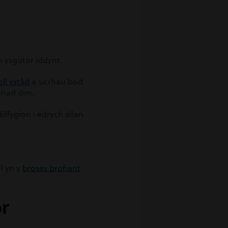
n ysgutor iddynt.
ll ystâd
a sicrhau bod
anad dim.
ffygion i edrych allan
l yn y
broses brofiant
r