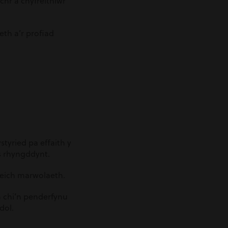
hr â chyfreithiwr
th a’r profiad
tyried pa effaith y
as rhyngddynt.
 eich marwolaeth.
h chi’n penderfynu
dol.