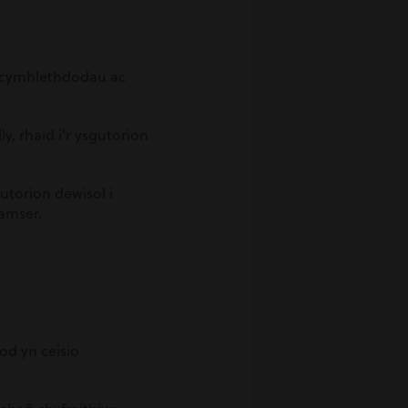
n cymhlethdodau ac
, rhaid i’r ysgutorion
utorion dewisol i
amser.
od yn ceisio