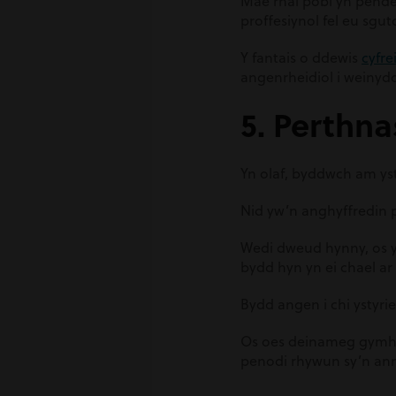
Mae rhai pobl yn pender
proffesiynol fel eu sguto
Y fantais o ddewis
cyfre
angenrheidiol i weinydd
5. Perthn
Yn olaf, byddwch am ys
Nid yw’n anghyffredin 
Wedi dweud hynny, os yd
bydd hyn yn ei chael ar
Bydd angen i chi ystyri
Os oes deinameg gymhle
penodi rhywun sy’n anni