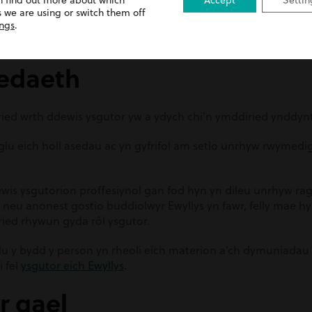
n find out more about which
Accept
Settin
 we are using or switch them off
wir os ydych chi’n gadael ymddiriedolaethau lluosog
yn eich
ings
.
olaeth.
iedaeth
yried wrth ddewis ysgutor yw a ydych chi’n ymddiried ynddynt
glu eich holl asedau ac yn gyfrifol am setlo unrhyw rwyme
wis ysgutorion proffesiynol gan fod hyn yn dileu unrhyw ragfa
 neu anonest gostio buddiolwyr Ewyllys yn fawr, felly mae hy
iried rhywun gyda rôl ysgutor.
du y bydd y person yn rheoli eich materion a’ch dymuniada
 fel
ysgutor eich Ewyllys
.
r gael