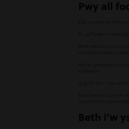
Pwy all fo
Gall unrhyw un fod yn y
Yn gyffredinol, mae pob
Wedi dweud hynny, o y
eich dymuniadau testam
Nid yw gweinyddu ystâd
amdanynt.
O gofio hyn, mae yna op
Mae llawer o bobl yn de
ac yn cymryd gweinyddu’
Beth i’w y