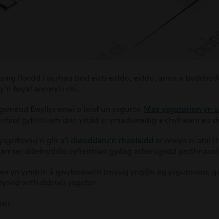
 unig ffordd i sicrhau bod eich eiddo, eiddo, arian a buddso
y’n fwyaf annwyl i chi.
gwneud Ewyllys enwi o leiaf un ysgutor.
Mae ysgutorion yn u
eithiol gyfrifol am drin ystâd yr ymadawedig a chyflawni eu
ysgrifennu’n glir a’i
diweddaru’n rheolaidd
er mwyn ei atal r
 amser ddefnyddio cyfreithiwr gydag arbenigedd perthnasol i
wn yn ymdrin â gwybodaeth bwysig ynglŷn ag ysgutorion, g
styried wrth ddewis ysgutor.
awr.