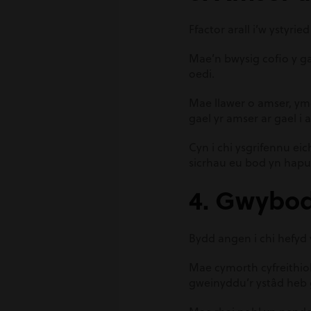
Ffactor arall i’w ystyri
Mae’n bwysig cofio y g
oedi.
Mae llawer o amser, ymd
gael yr amser ar gael i a
Cyn i chi ysgrifennu ei
sicrhau eu bod yn hapu
4. Gwybod
Bydd angen i chi hefyd
Mae cymorth cyfreithiol 
gweinyddu’r ystâd heb