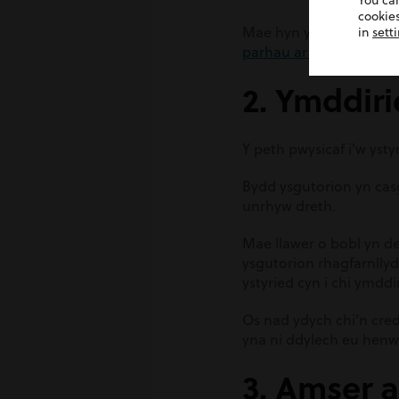
You ca
cookies
Mae hyn yn arbennig o 
in
sett
parhau ar ôl eich marw
2. Ymddir
Y peth pwysicaf i’w yst
Bydd ysgutorion yn cas
unrhyw dreth.
Mae llawer o bobl yn de
ysgutorion rhagfarnllyd
ystyried cyn i chi ymdd
Os nad ydych chi’n cre
yna ni ddylech eu henwi
3. Amser a