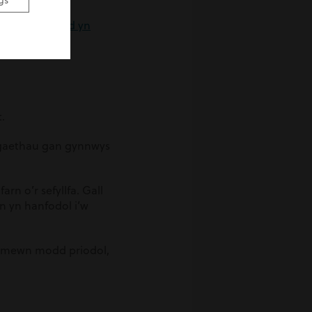
gs
 Ewyllys a fydd yn
.
digaethau gan gynnwys
rn o’r sefyllfa. Gall
n yn hanfodol i’w
u mewn modd priodol,