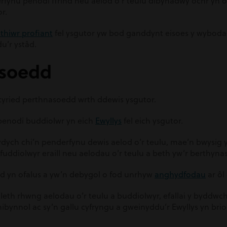
fynu penodi ffrind neu aelod o’r teulu dibynadwy ochr yn oc
r.
ithiwr profiant
fel ysgutor yw bod ganddynt eisoes y wybodae
u’r ystâd.
asoedd
tyried perthnasoedd wrth ddewis ysgutor.
penodi buddiolwr yn eich
Ewyllys
fel eich ysgutor.
ych chi’n penderfynu dewis aelod o’r teulu, mae’n bwysig ys
 fuddiolwyr eraill neu aelodau o’r teulu a beth yw’r berthyn
ed yn ofalus a yw’n debygol o fod unrhyw
anghydfodau
ar ôl
th rhwng aelodau o’r teulu a buddiolwyr, efallai y byddwc
bynnol ac sy’n gallu cyfryngu a gweinyddu’r Ewyllys yn brio