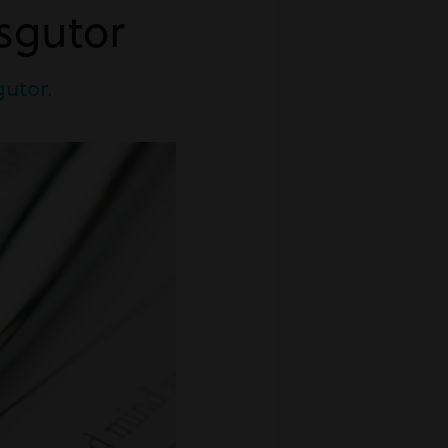
ysgutor
gutor.