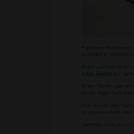
Ysgrifennu Ewyllys yw’r
anwyliaid a’r achosion s
Rhaid i unrhyw un sy’n 
mewn Ewyllys
sy’n gyfr
Rhaid i Ewyllys gael ei h
bosibl. Argymhellir bob
Yn y canllaw hwn, bydd
yn ysgutor a beth i’w y
Gadewch i ni ei dorri i l