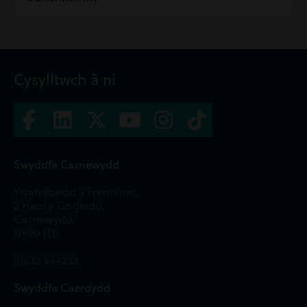
Cysylltwch â ni
Swyddfa Casnewydd
Ystafelloedd y Frenhines,
2 Heol y Gogledd,
Casnewydd,
NP20 1TE
01633 244233
Swyddfa Caerdydd