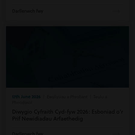
Darllenwch fwy
17th June 2026
| Ewyllysiau a Phrofiant | Teulu a
Phriodasol
Diwygio Cyfraith Cyd-fyw 2026: Esboniad o’r
Prif Newidiadau Arfaethedig
Darllenwch fwy