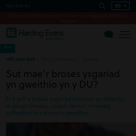
Talu Eich Bil
Shwmae! Our Welsh translation is new – your
feedback
will help us
improve
14th June 2023
| Teulu a Phriodasol | Ysgariad
Sut mae’r broses ysgariad
yn gweithio yn y DU?
Er y gall y broses ysgariad amrywio yn dibynnu
ar amgylchiadau unigol, dyma'r trosolwg
cyffredinol o sut mae'n gweithio.