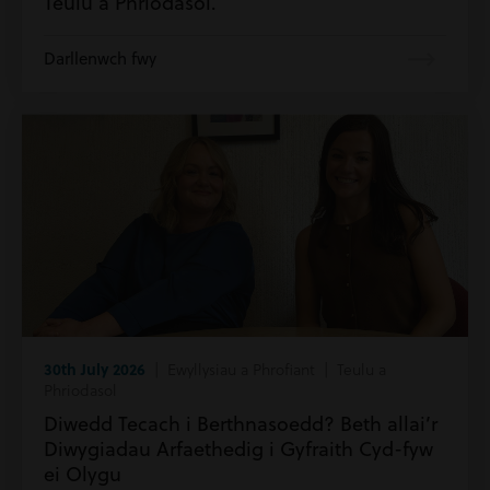
Teulu a Phriodasol.
Darllenwch fwy
30th July 2026
| Ewyllysiau a Phrofiant | Teulu a
Phriodasol
Diwedd Tecach i Berthnasoedd? Beth allai’r
Diwygiadau Arfaethedig i Gyfraith Cyd-fyw
ei Olygu