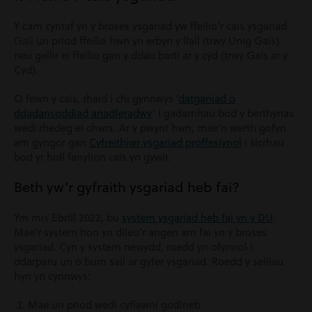
Y cam cyntaf yn y broses ysgariad yw ffeilio’r cais
ysgariad
.
Gall
un priod ffeilio hwn yn erbyn y llall (trwy Unig Gais)
neu gellir ei ffeilio gan y ddau barti ar y cyd (trwy Gais ar y
Cyd).
O fewn y cais, rhaid i chi gynnwys ‘
datganiad o
ddadansoddiad anadferadwy
‘ i gadarnhau bod y berthynas
wedi rhedeg ei chwrs. Ar y pwynt hwn, mae’n werth gofyn
am gyngor gan
Cyfreithiwr ysgariad proffesiynol
i sicrhau
bod yr holl fanylion cais yn gywir.
Beth yw’r gyfraith ysgariad heb fai?
Ym mis Ebrill 2022, bu
system ysgariad heb fai yn y DU
.
Mae’r system hon yn dileu’r angen am fai yn y broses
ysgariad. Cyn y system newydd, roedd yn ofynnol i
ddarparu un o bum sail ar gyfer ysgariad. Roedd y seiliau
hyn yn cynnwys:
Mae un priod wedi cyflawni godineb