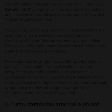
nid yw’n terfynu’r briodas
neu ganiatáu i’r naill barti neu’r
llall ailbriodi. Mae cwpl yn dal i fod yn briod yn gyfreithlon
ar ôl i Orchymyn Amodol gael ei roi nes bod y Gorchymyn
Terfynol yn cael ei ganiatáu.
Yn y DU, mae cyfnod aros gorfodol o o leiaf 6 wythnos ac 1
diwrnod rhwng y Gorchymyn Amodol a’r cais am y
Gorchymyn Terfynol. Yn ystod y cyfnod hwn, mae’r ddau
barti yn cael cyfle i setlo materion ariannol a materion eraill
a allai fod wedi arwain at yr ysgariad.
Mae’n hanfodol ymgynghori â
chyfreithiwr cyfraith teulu
gan y gallant ddarparu arweiniad wedi’u teilwra i’ch
amgylchiadau penodol a sicrhau eich bod yn deall y
goblygiadau a’r broses sy’n gysylltiedig â chael Gorchymyn
Amodol a Gorchymyn Terfynol. Mae hefyd yn hanfodol cael
cyngor gan gyfreithiwr arbenigol mewn perthynas â
materion ariannol sy’n codi o’ch ysgariad.
3. Trefnu trefniadau ariannol a phlant