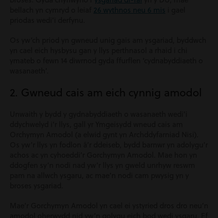
bellach yn cymryd o leiaf
26 wythnos neu 6 mis
i gael
priodas wedi’i derfynu.
Os yw’ch priod yn gwneud unig gais am ysgariad, byddwch
yn cael eich hysbysu gan y llys perthnasol a rhaid i chi
ymateb o fewn 14 diwrnod gyda ffurflen ‘cydnabyddiaeth o
wasanaeth’.
2. Gwneud cais am eich cynnig amodol
Unwaith y bydd y gydnabyddiaeth o wasanaeth wedi’i
ddychwelyd i’r llys, gall yr
Ymgeisydd
wneud cais am
Orchymyn Amodol (a elwid gynt yn Archddyfarniad Nisi).
Os yw’r llys yn fodlon â’r ddeiseb, bydd barnwr yn adolygu’r
achos ac yn cyhoeddi’r
Gorchymyn Amodol
. Mae hon yn
ddogfen sy’n nodi nad yw’r llys yn gweld unrhyw reswm
pam na allwch ysgaru, ac mae’n nodi cam pwysig yn y
broses ysgariad.
Mae’r Gorchymyn Amodol yn cael ei ystyried dros dro neu’n
amodol oherwydd nid yw’n golygu eich bod wedi ysgaru. Ef