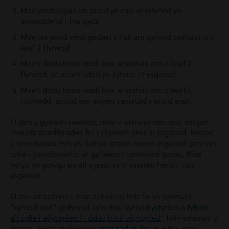
Mae ymddygiad un priod yn cael ei ystyried yn
annioddefol i fyw gyda
Mae un priod wedi gadael y llall am gyfnod parhaus o o
leiaf 2 flynedd
Mae’r ddau briod wedi byw ar wahân am o leiaf 2
flynedd, ac mae’r ddau yn cytuno i’r ysgariad
Mae’r ddau briod wedi byw ar wahân am o leiaf 5
mlynedd, ac nid oes angen caniatâd y priod arall.
O dan y gyfraith newydd, mae’n ofynnol dim ond datgan
chwalfa anadferadwy fel y rheswm dros yr ysgariad. Bwriad
y newidiadau hyn yw lleihau straen mewn ysgariad gan roi’r
cyfle i ganolbwyntio ar gyflawni’r canlyniad gorau.
Mae
hefyd yn golygu na all y parti sy’n ymateb herio’r cais
ysgariad.
O ran amserlenni, mae achosion heb fai yn cynnwys
“cyfnod oeri” gofynnol sy’n rhoi ‘
cyfnod ystyrlon o fyfyrio
i’r ddau barti ailystyried
a’r cyfle i ailystyried
‘, felly ymestyn y
broses. Gyda chyflwyno’r
ysgariad di-fai
yn y DU, mae