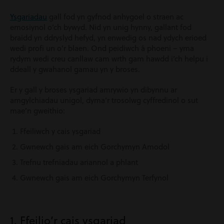
Ysgariadau
gall fod yn gyfnod anhygoel o straen ac
emosiynol o’ch bywyd. Nid yn unig hynny, gallant fod
braidd yn ddryslyd hefyd, yn enwedig os nad ydych erioed
wedi profi un o’r blaen. Ond peidiwch â phoeni – yma
rydym wedi creu canllaw cam wrth gam hawdd i’ch helpu i
ddeall y gwahanol gamau yn y broses.
Er y gall y broses ysgariad amrywio yn dibynnu ar
amgylchiadau unigol, dyma’r trosolwg cyffredinol o sut
mae’n gweithio:
Ffeiliwch y cais ysgariad
Gwnewch gais am eich
Gorchymyn Amodol
Trefnu trefniadau ariannol a phlant
Gwnewch gais am eich
Gorchymyn Terfynol
1. Ffeilio’r cais
ysgariad