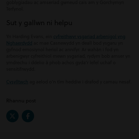
goblygiadau ac amseriad gwneud cais am y Gorchymyn
Terfynol.
Sut y gallwn ni helpu
Yn Harding Evans, ein
cyfreithwyr ysgariad arbenigol yng
Nghaerdydd
ac mae Casnewydd yn deall bod ysgaru yn
gyfnod emosiynol heriol ac annifyr. Ar wahân i fod yn
arbenigwyr cyfreithiol mewn ysgariad, rydym bob amser yn
ymdrechu i ddelio â phob achos gyda’r lefel uchaf o
sensitifrwydd.
Cysylltwch
ag aelod o’n tîm heddiw i drafod y camau nesaf.
Rhannu post