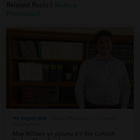
Related Posts |
Teulu a
Phriodasol
4th August 2026
| Teulu a Phriodasol | Y tu mewn i
Harding Evans
Mae William yn ymuno â’n tîm Cyfraith