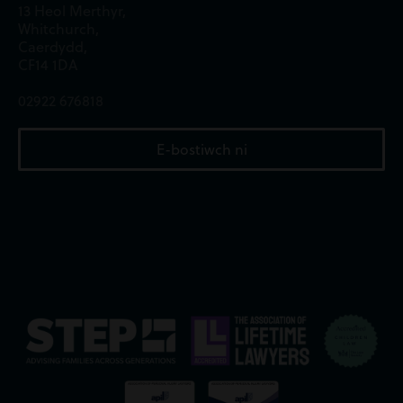
13 Heol Merthyr,
Whitchurch,
Caerdydd,
CF14 1DA
02922 676818
E-bostiwch ni