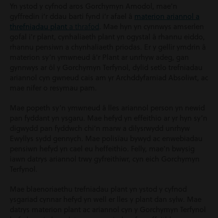
Yn ystod y cyfnod aros Gorchymyn Amodol, mae’n
gyffredin i’r ddau barti fynd i’r afael â
materion ariannol a
a thrafod
threfniadau plant
. Mae hyn yn cynnwys amserlen
gofal i’r plant, cynhaliaeth plant yn ogystal â rhannu eiddo,
rhannu pensiwn a chynhaliaeth priodas. Er y gellir ymdrin â
materion sy’n ymwneud â’r Plant ar unrhyw adeg, gan
gynnwys ar ôl y Gorchymyn Terfynol, dylid setlo trefniadau
ariannol cyn gwneud cais am yr Archddyfarniad Absoliwt, ac
mae nifer o resymau pam.
Mae popeth sy’n ymwneud â lles ariannol person yn newid
pan fyddant yn ysgaru. Mae hefyd yn effeithio ar yr hyn sy’n
digwydd pan fyddwch chi’n marw a dilysrwydd unrhyw
Ewyllys sydd gennych. Mae polisïau bywyd ac enwebiadau
pensiwn hefyd yn cael eu heffeithio. Felly, mae’n bwysig
iawn datrys ariannol trwy gyfreithiwr, cyn eich Gorchymyn
Terfynol.
Mae blaenoriaethu trefniadau plant yn ystod y cyfnod
ysgariad cynnar hefyd yn well er lles y plant dan sylw. Mae
datrys materion plant ac ariannol cyn y Gorchymyn Terfynol