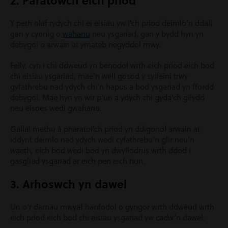
2. Paratowch eich priod
Y peth olaf rydych chi ei eisiau yw i’ch priod deimlo’n ddall
gan y cynnig o
wahanu
neu ysgariad, gan y bydd hyn yn
debygol o arwain at ymateb negyddol mwy.
Felly, cyn i chi ddweud yn benodol wrth eich priod eich bod
chi eisiau ysgariad, mae’n well gosod y sylfeini trwy
gyfathrebu nad ydych chi’n hapus a bod ysgariad yn ffordd
debygol. Mae hyn yn wir p’un a ydych chi gyda’ch gilydd
neu eisoes wedi gwahanu.
Gallai methu â pharatoi’ch priod yn ddigonol arwain at
iddynt deimlo nad ydych wedi cyfathrebu’n glir neu’n
waeth, eich bod wedi bod yn dwyllodrus wrth ddod i
gasgliad ysgariad ar eich pen eich hun.
3. Arhoswch yn dawel
Un o’r darnau mwyaf hanfodol o gyngor wrth ddweud wrth
eich priod eich bod chi eisiau ysgariad yw cadw’n dawel.