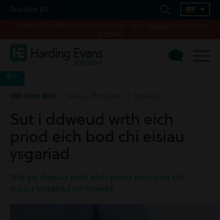
Talu Eich Bil
Shwmae! Our Welsh translation is new – your
feedback
will help us
improve
12th June 2023
| Teulu a Phriodasol | Ysgariad
Sut i ddweud wrth eich
priod eich bod chi eisiau
ysgariad
Nid yw dweud wrth eich priod eich bod chi
eisiau ysgariad yn hawdd.