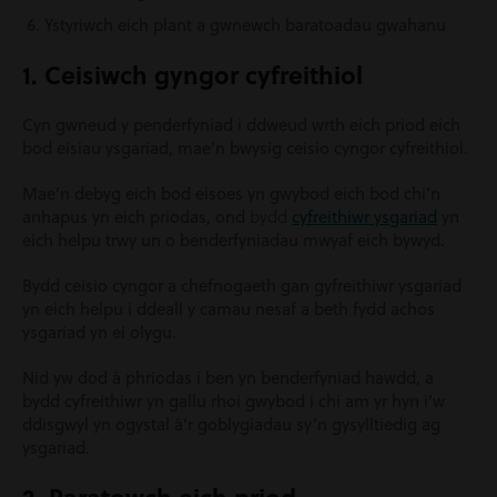
Ystyriwch eich plant a gwnewch baratoadau gwahanu
1. Ceisiwch gyngor cyfreithiol
Cyn gwneud y penderfyniad i ddweud wrth eich priod eich
bod eisiau ysgariad, mae’n bwysig ceisio cyngor cyfreithiol.
Mae’n debyg eich bod eisoes yn gwybod eich bod chi’n
bydd
anhapus yn eich priodas, ond
cyfreithiwr ysgariad
yn
eich helpu trwy un o benderfyniadau mwyaf eich bywyd.
Bydd ceisio cyngor a chefnogaeth gan gyfreithiwr ysgariad
yn eich helpu i ddeall y camau nesaf a beth fydd achos
ysgariad yn ei olygu.
Nid yw dod â phriodas i ben yn benderfyniad hawdd, a
bydd cyfreithiwr yn gallu rhoi gwybod i chi am yr hyn i’w
ddisgwyl yn ogystal â’r goblygiadau sy’n gysylltiedig ag
ysgariad.