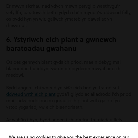
Er mwyn sicrhau nad ydych mewn perygl o waethygu’r
sefyllfa, paratowch beth rydych chi’n mynd i’w ddweud felly,
os bydd hyn yn wir, gallwch ymateb yn dawel ac yn
rhesymol.
6. Ystyriwch eich plant a gwnewch
baratoadau gwahanu
Os oes gennych blant gyda’ch priod, mae’n debyg mai
blaenoriaethu iddynt yw un o’r pryderon mwyaf ar eich
meddwl.
Bydd angen i chi wneud yn siŵr eich bod yn trafod sut i
ddweud wrth eich plant
gyda’i gilydd ac ailadrodd i’ch priod
cadw buddiannau gorau eich plant wrth galon [yn
mai
ystod ysgariad] yw eich blaenoriaeth.
Ar wahân i hyn, bydd angen i chi drefnu trefniadau llety
amgen i chi ac unrhyw blant posibl gan y gall sgyrsiau
ysgariad yn aml arwain at wahanu corfforol ar unwaith.
We are using cookies to give you the best experience on our