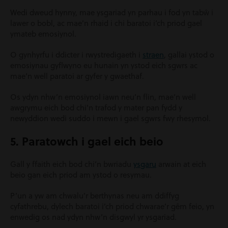
Wedi dweud hynny, mae ysgariad yn parhau i fod yn tabŵ i
lawer o bobl, ac mae’n rhaid i chi baratoi i’ch priod gael
ymateb emosiynol.
O gynhyrfu i ddicter i rwystredigaeth i
straen
, gallai ystod o
emosiynau gyflwyno eu hunain yn ystod eich sgwrs ac
mae’n well paratoi ar gyfer y gwaethaf.
Os ydyn nhw’n emosiynol iawn neu’n flin, mae’n well
awgrymu eich bod chi’n trafod y mater pan fydd y
newyddion wedi suddo i mewn i gael sgwrs fwy rhesymol.
5. Paratowch i gael eich beio
Gall y ffaith eich bod chi’n bwriadu
ysgaru
arwain at eich
beio gan eich priod am ystod o resymau.
P’un a yw am chwalu’r berthynas neu am ddiffyg
cyfathrebu, dylech baratoi i’ch priod chwarae’r gêm feio, yn
enwedig os nad ydyn nhw’n disgwyl yr ysgariad.