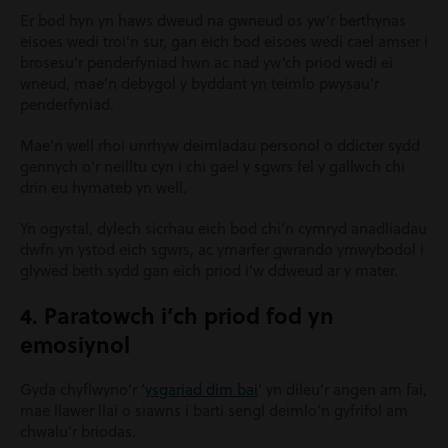
Er bod hyn yn haws dweud na gwneud os yw’r berthynas
eisoes wedi troi’n sur, gan eich bod eisoes wedi cael amser i
brosesu’r penderfyniad hwn ac nad yw’ch priod wedi ei
wneud, mae’n debygol y byddant yn teimlo pwysau’r
penderfyniad.
Mae’n well rhoi unrhyw deimladau personol o ddicter sydd
gennych o’r neilltu cyn i chi gael y sgwrs fel y gallwch chi
drin eu hymateb yn well.
Yn ogystal, dylech sicrhau eich bod chi’n cymryd anadliadau
dwfn yn ystod eich sgwrs, ac ymarfer gwrando ymwybodol i
glywed beth sydd gan eich priod i’w ddweud ar y mater.
4. Paratowch i’ch priod fod yn
emosiynol
Gyda chyflwyno’r ‘
ysgariad dim bai
‘ yn dileu’r angen am fai,
mae llawer llai o siawns i barti sengl deimlo’n gyfrifol am
chwalu’r briodas.