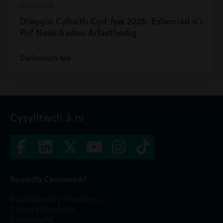
Phriodasol
Diwygio Cyfraith Cyd-fyw 2026: Esboniad o’r
Prif Newidiadau Arfaethedig
Darllenwch fwy
Cysylltwch â ni
Swyddfa Casnewydd
Ystafelloedd y Frenhines,
2 Heol y Gogledd,
Casnewydd,