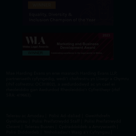
Mae Harding Evans yn enw masnach Harding Evans LLP,
partneriaeth cyfyngedig, wedi'i chofrestru yn Lloegr a Chymru
(rhif cofrestru: OC311802), a awdurdodwyd ac yn cael ei
rheoleiddio gan Awdurdod Rheoleiddio'r Cyfreithwyr (rhif
SRA: 419663).
Telerau ac Amodau
|
Polisi Ad-daliad
|
Gweithdrefn
Gynlluniau
|
Polisi Preifatrwydd Staff
|
Polisi Preifatrwydd
Cleient
|
Telerau Busnes
|
Cydraddoldeb a Amrywiaeth
|
Polisi Diddordeb
|
Ymholiadau'r Wasg a'r Cyfryngau
|