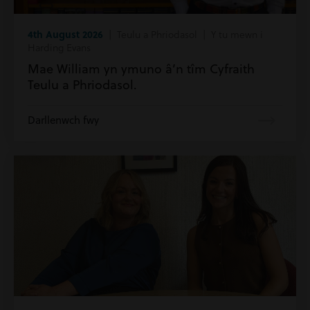
4th August 2026
| Teulu a Phriodasol | Y tu mewn i
Harding Evans
Mae William yn ymuno â’n tîm Cyfraith
Teulu a Phriodasol.
Darllenwch fwy