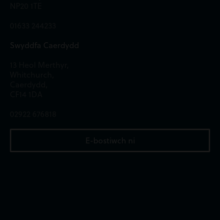
NP20 1TE
01633 244233
Swyddfa Caerdydd
13 Heol Merthyr,
Whitchurch,
Caerdydd,
CF14 1DA
02922 676818
E-bostiwch ni