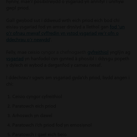
hynny, mae’r posibilrwydd o ysgariad yn annifyr i unrhyw
gwpl priod.
Gall gwybod sut i ddweud wrth eich priod eich bod chi
eisiau ysgariad fod yn amser dryslyd a llethol gan
fod ‘un
o’r ofnau mwyaf cyffredin yn ystod ysgariad yw’r ofn o
ddechrau o’r newydd
‘.
cyngor a chefnogaeth
Felly, mae ceisio
gyfreithiol
ynglŷn ag
ysgariad
yn hanfodol cyn gynted â phosibl i ddysgu popeth
y dylech ei wybod a darganfod y camau nesaf.
I ddechrau’r sgwrs am ysgariad gyda’ch priod, bydd angen i
chi:
Ceisio cyngor cyfreithiol
Paratowch eich priod
Arhoswch yn dawel
Paratowch i’ch priod fod yn emosiynol
Paratowch i gael eich beio