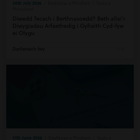
30th July 2026
| Ewyllysiau a Phrofiant | Teulu a
Phriodasol
Diwedd Tecach i Berthnasoedd? Beth allai’r
Diwygiadau Arfaethedig i Gyfraith Cyd-fyw
ei Olygu
Darllenwch fwy
17th June 2026
| Ewyllysiau a Phrofiant | Teulu a