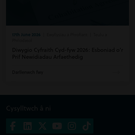
17th June 2026
| Ewyllysiau a Phrofiant | Teulu a
Phriodasol
Diwygio Cyfraith Cyd-fyw 2026: Esboniad o’r
Prif Newidiadau Arfaethedig
Darllenwch fwy
Cysylltwch â ni