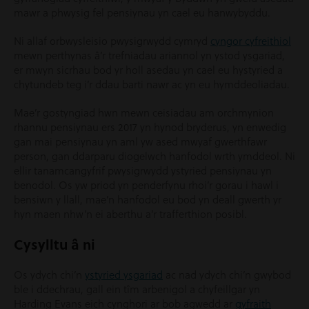
mawr a phwysig fel pensiynau yn cael eu hanwybyddu.
Ni allaf orbwysleisio pwysigrwydd cymryd
cyngor cyfreithiol
mewn perthynas â’r trefniadau ariannol yn ystod ysgariad,
er mwyn sicrhau bod yr holl asedau yn cael eu hystyried a
chytundeb teg i’r ddau barti nawr ac yn eu hymddeoliadau.
Mae’r gostyngiad hwn mewn ceisiadau am orchmynion
rhannu pensiynau ers 2017 yn hynod bryderus, yn enwedig
gan mai pensiynau yn aml yw ased mwyaf gwerthfawr
person, gan ddarparu diogelwch hanfodol wrth ymddeol. Ni
ellir tanamcangyfrif pwysigrwydd ystyried pensiynau yn
benodol. Os yw priod yn penderfynu rhoi’r gorau i hawl i
bensiwn y llall, mae’n hanfodol eu bod yn deall gwerth yr
hyn maen nhw’n ei aberthu a’r trafferthion posibl.
Cysylltu â ni
Os ydych chi’n
ystyried ysgariad
ac nad ydych chi’n gwybod
ble i ddechrau, gall ein tîm arbenigol a chyfeillgar yn
Harding Evans eich cynghori ar bob agwedd ar
gyfraith