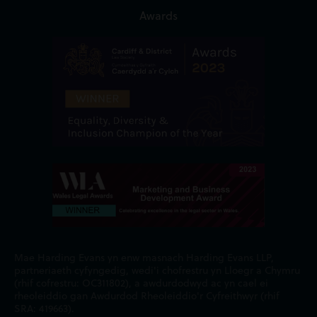
Awards
Mae Harding Evans yn enw masnach Harding Evans LLP,
partneriaeth cyfyngedig, wedi'i chofrestru yn Lloegr a Chymru
(rhif cofrestru: OC311802), a awdurdodwyd ac yn cael ei
rheoleiddio gan Awdurdod Rheoleiddio'r Cyfreithwyr (rhif
SRA: 419663).