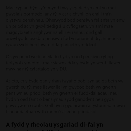
Mae cyplau hŷn sy’n mynd trwy ysgariad yn aml yn rhoi
pwyslais gormodol ar y tŷ, y car a chynilion eraill tra’n
diystyru pensiynau. Oherwydd bod pensiwn fel arfer yn enw
un priod ac yn gysylltiedig â’u cyflogaeth, yn aml mae
rhagdybiaeth anghywir na ellir ei rannu, ond gall
anwybyddu asedau pensiwn fod yn ariannol drychinebus i
rywun sydd heb fawr o ddarpariaeth ymddeol.
Os yw priod wedi adeiladu hyd yn oed pensiwn cyflog
terfynol cymedrol, mae siawns dda y bydd yn werth llawer
mwy na’r tŷ cyfartalog yn y DU.
Ac eto, er y bydd gan y rhan fwyaf o bobl syniad da beth yw
gwerth eu tŷ, mae llawer llai yn gwybod beth yw gwerth
pensiwn eu priod, beth yw gwerth ei fudd-daliadau, neu
hyd yn oed faint o bensiynau sydd ganddynt neu gyda
phwy yw eu cronfa. Gall hyn i gyd arwain at ystumiad mewn
blaenoriaethau wrth rannu’r asedau priodasol.
A fydd y rheolau ysgariad di-fai yn