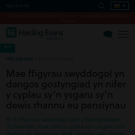
Talu Eich Bil
Shwmae! Our Welsh translation is new – your
feedback
will help us
improve
13th July 2022
| Teulu a Phriodasol
Mae ffigyrau swyddogol yn
dangos gostyngiad yn nifer
y cyplau sy’n ysgaru sy’n
dewis rhannu eu pensiynau
Yn ôl ffigurau swyddogol gan y Weinyddiaeth
Gyfiawnder, mae nifer y cyplau sy'n ysgaru sy'n
rhannu eu pensiynau wedi cwympo gan draean