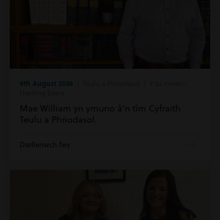
4th August 2026
| Teulu a Phriodasol | Y tu mewn i
Harding Evans
Mae William yn ymuno â’n tîm Cyfraith
Teulu a Phriodasol.
Darllenwch fwy