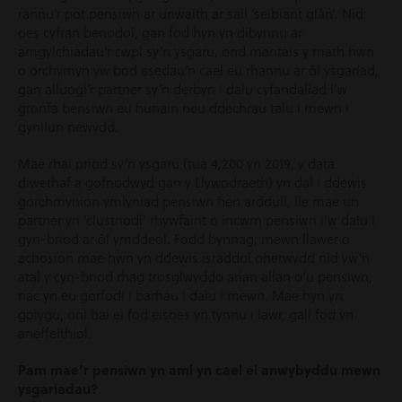
rannu’r pot pensiwn ar unwaith ar sail ‘seibiant glân’. Nid
oes cyfran benodol, gan fod hyn yn dibynnu ar
amgylchiadau’r cwpl sy’n ysgaru, ond mantais y math hwn
o orchymyn yw bod asedau’n cael eu rhannu ar ôl ysgariad,
gan alluogi’r partner sy’n derbyn i dalu cyfandaliad i’w
gronfa bensiwn eu hunain neu ddechrau talu i mewn i
gynllun newydd.
Mae rhai priod sy’n ysgaru (tua 4,200 yn 2019, y data
diwethaf a gofnodwyd gan y Llywodraeth) yn dal i ddewis
gorchmynion ymlyniad pensiwn hen arddull, lle mae un
partner yn ‘clustnodi’ rhywfaint o incwm pensiwn i’w dalu i
gyn-briod ar ôl ymddeol. Fodd bynnag, mewn llawer o
achosion mae hwn yn ddewis israddol oherwydd nid yw’n
atal y cyn-briod rhag trosglwyddo arian allan o’u pensiwn,
nac yn eu gorfodi i barhau i dalu i mewn. Mae hyn yn
golygu, oni bai ei fod eisoes yn tynnu i lawr, gall fod yn
aneffeithiol.
Pam mae’r pensiwn yn aml yn cael ei anwybyddu mewn
ysgariadau?