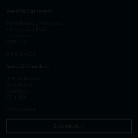
Swyddfa Casnewydd
Ystafelloedd y Frenhines,
2 Heol y Gogledd,
Casnewydd,
NP20 1TE
01633 244233
Swyddfa Caerdydd
13 Heol Merthyr,
Whitchurch,
Caerdydd,
CF14 1DA
02922 676818
E-bostiwch ni