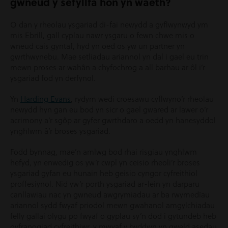
gwneud y sefyllfa hon yn waeth?
O dan y rheolau ysgariad di-fai newydd a gyflwynwyd ym
mis Ebrill, gall cyplau nawr ysgaru o fewn chwe mis o
wneud cais gyntaf, hyd yn oed os yw un partner yn
gwrthwynebu. Mae setliadau ariannol yn dal i gael eu trin
mewn proses ar wahân a chyfochrog a all barhau ar ôl i’r
ysgariad fod yn derfynol.
Yn
Harding Evans
, rydym wedi croesawu cyflwyno’r rheolau
newydd hyn gan eu bod yn sicr o gael gwared ar lawer o’r
acrimony a’r sgôp ar gyfer gwrthdaro a oedd yn hanesyddol
ynghlwm â’r broses ysgariad.
Fodd bynnag, mae’n amlwg bod rhai risgiau ynghlwm
hefyd, yn enwedig os yw’r cwpl yn ceisio rheoli’r broses
ysgariad gyfan eu hunain heb geisio cyngor cyfreithiol
proffesiynol. Nid yw’r porth ysgariad ar-lein yn darparu
canllawiau nac yn gwneud awgrymiadau ar ba rwymedïau
ariannol sydd fwyaf priodol mewn gwahanol amgylchiadau
felly gallai olygu po fwyaf o gyplau sy’n dod i gytundeb heb
gyfranogiad cyfreithiwr, y mwyaf y byddwn yn gweld asedau