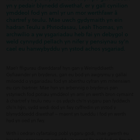
yn y pedair blynedd diwethaf, er y gall cynilion
ymddeol fod yn aml yr un mor werthfawr â
chartref y teulu. Mae uwch gydymaith yn ein
hadran Teulu a Phriodasau, Leah Thomas, yn
archwilio a yw ysgariadau heb fai yn debygol o
weld cynnydd pellach yn nifer y pensiynau sy'n
cael eu hanwybyddu yn ystod achos ysgariad.
Mae’r ffigurau diweddaraf hyn gan y Weinyddiaeth
Gyfiawnder yn bryderus, gan eu bod yn awgrymu y gallai
miloedd o ysgariadau fod yn aberthu cyfran ym mhensiwn
eu cyn-bartner. Mae hyn yn arbennig o bryderus pan
ystyriwch fod potiau ymddeol yn aml yn werth bron cymaint
â chartref y teulu neu – os ydych chi’n ysgaru pan fyddwch
chi’n hŷn, sydd wedi dod yn fwy cyffredin yn ystod y
blynyddoedd diwethaf – maent yn tueddu i fod yn werth
hyd yn oed yn fwy.
Wrth i oedran cyfartalog pobl ysgaru godi, mae gwerth eu
hasedau pensiwn yn cynyddu i’r pwynt lle gall fod yn fwy na