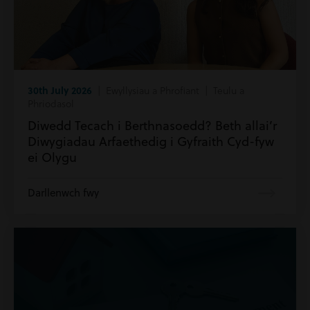
30th July 2026
| Ewyllysiau a Phrofiant | Teulu a
Phriodasol
Diwedd Tecach i Berthnasoedd? Beth allai’r
Diwygiadau Arfaethedig i Gyfraith Cyd-fyw
ei Olygu
Darllenwch fwy