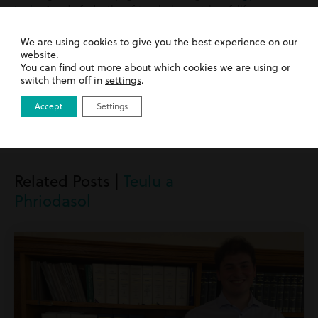
teulu
. Am drafodaeth gyfrinachol am eich sefyllfa,
cysylltwch â’r tîm Cyfraith Teulu ar 01633 244233 neu e-
bostiwch
hello@hevans.com
We are using cookies to give you the best experience on our
website.
You can find out more about which cookies we are using or
switch them off in
settings
.
Rhannu post
Accept
Settings
Related Posts |
Teulu a
Phriodasol