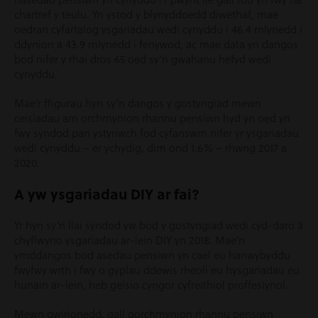
chartref y teulu. Yn ystod y blynyddoedd diwethaf, mae
oedran cyfartalog ysgariadau wedi cynyddu i 46.4 mlynedd i
ddynion a 43.9 mlynedd i fenywod, ac mae data yn dangos
bod nifer y rhai dros 65 oed sy’n gwahanu hefyd wedi
cynyddu.
Mae’r ffigurau hyn sy’n dangos y gostyngiad mewn
ceisiadau am orchmynion rhannu pensiwn hyd yn oed yn
fwy syndod pan ystyriwch fod cyfanswm nifer yr ysgariadau
wedi cynyddu – er ychydig, dim ond 1.6% – rhwng 2017 a
2020.
A yw ysgariadau DIY ar fai?
Yr hyn sy’n llai syndod yw bod y gostyngiad wedi cyd-daro â
chyflwyno ysgariadau ar-lein DIY yn 2018. Mae’n
ymddangos bod asedau pensiwn yn cael eu hanwybyddu
fwyfwy wrth i fwy o gyplau ddewis rheoli eu hysgariadau eu
hunain ar-lein, heb geisio cyngor cyfreithiol proffesiynol.
Mewn gwirionedd, gall gorchmynion rhannu pensiwn