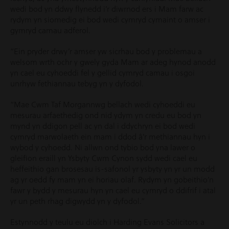
wedi bod yn ddwy flynedd i’r diwrnod ers i Mam farw ac
rydym yn siomedig ei bod wedi cymryd cymaint o amser i
gymryd camau adferol.
“Ein pryder drwy’r amser yw sicrhau bod y problemau a
welsom wrth ochr y gwely gyda Mam ar adeg hynod anodd
yn cael eu cyhoeddi fel y gellid cymryd camau i osgoi
unrhyw fethiannau tebyg yn y dyfodol.
“Mae Cwm Taf Morgannwg bellach wedi cyhoeddi eu
mesurau arfaethedig ond nid ydym yn credu eu bod yn
mynd yn ddigon pell ac yn dal i ddychryn ei bod wedi
cymryd marwolaeth ein mam i ddod â’r methiannau hyn i
wybod y cyhoedd. Ni allwn ond tybio bod yna lawer o
gleifion eraill yn Ysbyty Cwm Cynon sydd wedi cael eu
heffeithio gan brosesau is-safonol yr ysbyty yn yr un modd
ag yr oedd fy mam yn ei horiau olaf. Rydym yn gobeithio’n
fawr y bydd y mesurau hyn yn cael eu cymryd o ddifrif i atal
yr un peth rhag digwydd yn y dyfodol.”
Estynnodd y teulu eu diolch i Harding Evans Solicitors a