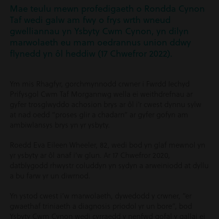
Mae teulu mewn profedigaeth o Rondda Cynon
Taf wedi galw am fwy o frys wrth wneud
gwelliannau yn Ysbyty Cwm Cynon, yn dilyn
marwolaeth eu mam oedrannus union ddwy
flynedd yn ôl heddiw (17 Chwefror 2022).
Ym mis Rhagfyr, gorchmynnodd crwner i Fwrdd Iechyd
Prifysgol Cwm Taf Morgannwg wella ei weithdrefnau ar
gyfer trosglwyddo achosion brys ar ôl i’r cwest dynnu sylw
at nad oedd “proses glir a chadarn” ar gyfer gofyn am
ambiwlansys brys yn yr ysbyty.
Roedd Eva Eileen Wheeler, 82, wedi bod yn glaf mewnol yn
yr ysbyty ar ôl anaf i’w glun. Ar 17 Chwefror 2020,
datblygodd rhwystr coluddyn yn sydyn a arweiniodd at dyllu
a bu farw yr un diwrnod.
Yn ystod cwest i’w marwolaeth, dywedodd y crwner, “er
gwaethaf triniaeth a diagnosis priodol yr un bore”, bod
Ysbyty Cwm Cynon wedi cyrraedd y nenfwd gofal y gallai ei