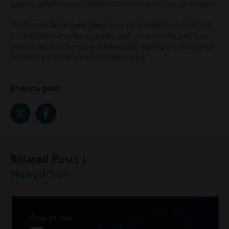
gafodd gyfarwyddyd i weithredu yn y mater hwn ar eu rhan.
“Rydym yn ddiolchgar iawn am y gwasanaeth proffesiynol
o’r radd flaenaf rydyn ni wedi’i gael, yn enwedig gan Sara
Uren a oedd yn hynod o ddefnyddiol, gofalgar a thosturiol
yn ystod y cyfnod emosiynol iawn hwn.”
Rhannu post
Related Posts |
Newyddion