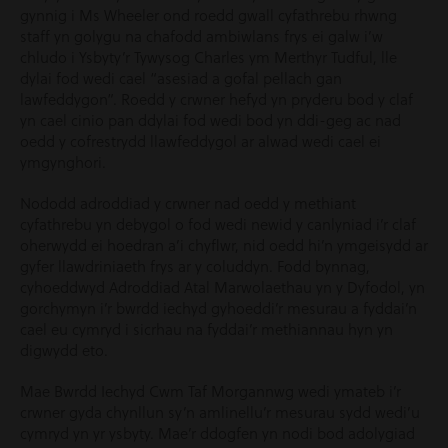
gynnig i Ms Wheeler ond roedd gwall cyfathrebu rhwng
staff yn golygu na chafodd ambiwlans frys ei galw i’w
chludo i Ysbyty’r Tywysog Charles ym Merthyr Tudful, lle
dylai fod wedi cael “asesiad a gofal pellach gan
lawfeddygon”. Roedd y crwner hefyd yn pryderu bod y claf
yn cael cinio pan ddylai fod wedi bod yn ddi-geg ac nad
oedd y cofrestrydd llawfeddygol ar alwad wedi cael ei
ymgynghori.
Nododd adroddiad y crwner nad oedd y methiant
cyfathrebu yn debygol o fod wedi newid y canlyniad i’r claf
oherwydd ei hoedran a’i chyflwr, nid oedd hi’n ymgeisydd ar
gyfer llawdriniaeth frys ar y coluddyn. Fodd bynnag,
cyhoeddwyd Adroddiad Atal Marwolaethau yn y Dyfodol, yn
gorchymyn i’r bwrdd iechyd gyhoeddi’r mesurau a fyddai’n
cael eu cymryd i sicrhau na fyddai’r methiannau hyn yn
digwydd eto.
Mae Bwrdd Iechyd Cwm Taf Morgannwg wedi ymateb i’r
crwner gyda chynllun sy’n amlinellu’r mesurau sydd wedi’u
cymryd yn yr ysbyty. Mae’r ddogfen yn nodi bod adolygiad