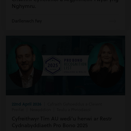
Nghymru.
Darllenwch fwy
22nd April 2026
| Cyfraith Gyhoeddus a Cleient
Preifat | Newyddion | Teulu a Phriodasol
Cyfreithwyr Tîm AU wedi’u henwi ar Restr
Cydnabyddiaeth Pro Bono 2025