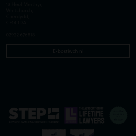
13 Heol Merthyr,
Whitchurch,
Caerdydd,
CF14 1DA
02922 676818
E-bostiwch ni