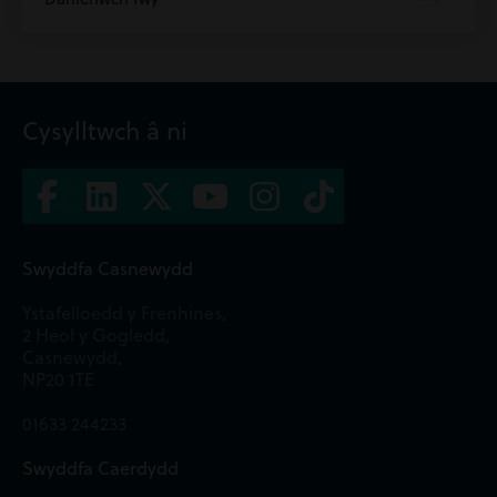
Cysylltwch â ni
Swyddfa Casnewydd
Ystafelloedd y Frenhines,
2 Heol y Gogledd,
Casnewydd,
NP20 1TE
01633 244233
Swyddfa Caerdydd