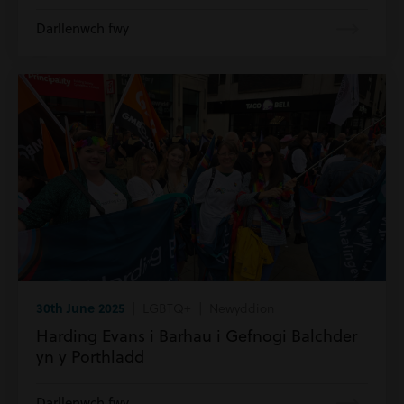
Darllenwch fwy
30th June 2025
| LGBTQ+ | Newyddion
Harding Evans i Barhau i Gefnogi Balchder
yn y Porthladd
Darllenwch fwy