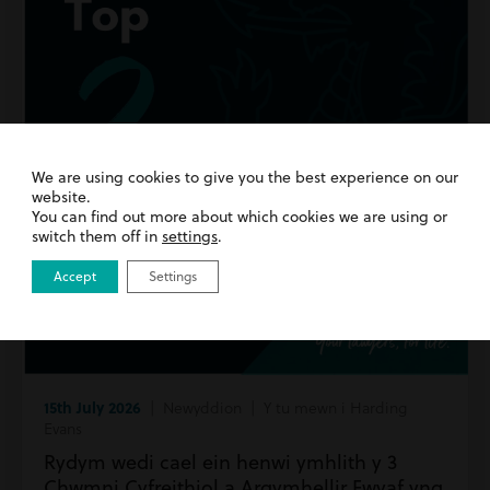
We are using cookies to give you the best experience on our
website.
You can find out more about which cookies we are using or
switch them off in
settings
.
Accept
Settings
15th July 2026
| Newyddion | Y tu mewn i Harding
Evans
Rydym wedi cael ein henwi ymhlith y 3
Chwmni Cyfreithiol a Argymhellir Fwyaf yng