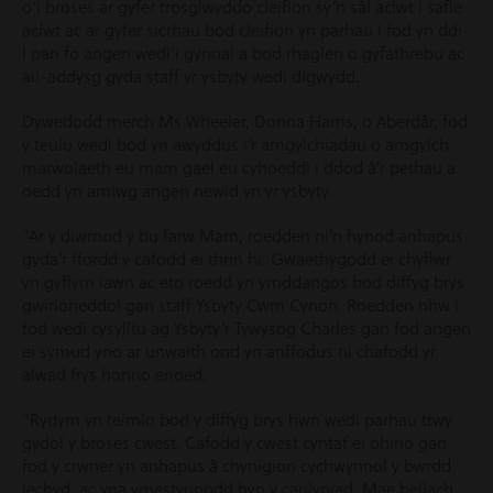
o’i broses ar gyfer trosglwyddo cleifion sy’n sâl acíwt i safle
acíwt ac ar gyfer sicrhau bod cleifion yn parhau i fod yn ddi-
l pan fo angen wedi’i gynnal a bod rhaglen o gyfathrebu ac
ail-addysg gyda staff yr ysbyty wedi digwydd.
Dywedodd merch Ms Wheeler, Donna Harris, o Aberdâr, fod
y teulu wedi bod yn awyddus i’r amgylchiadau o amgylch
marwolaeth eu mam gael eu cyhoeddi i ddod â’r pethau a
oedd yn amlwg angen newid yn yr ysbyty.
“Ar y diwrnod y bu farw Mam, roedden ni’n hynod anhapus
gyda’r ffordd y cafodd ei thrin hi. Gwaethygodd ei chyflwr
yn gyflym iawn ac eto roedd yn ymddangos bod diffyg brys
gwirioneddol gan staff Ysbyty Cwm Cynon. Roedden nhw i
fod wedi cysylltu ag Ysbyty’r Tywysog Charles gan fod angen
ei symud yno ar unwaith ond yn anffodus ni chafodd yr
alwad frys honno erioed.
“Rydym yn teimlo bod y diffyg brys hwn wedi parhau trwy
gydol y broses cwest. Cafodd y cwest cyntaf ei ohirio gan
fod y crwner yn anhapus â chynigion cychwynnol y bwrdd
iechyd, ac yna ymestynnodd hyn y canlyniad. Mae bellach