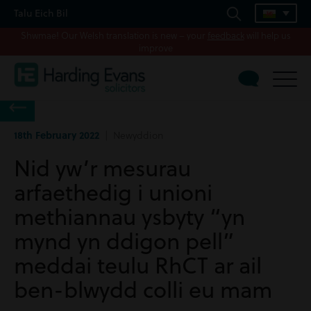
Talu Eich Bil
Shwmae! Our Welsh translation is new – your
feedback
will help us
improve
18th February 2022
| Newyddion
Nid yw’r mesurau
arfaethedig i unioni
methiannau ysbyty “yn
mynd yn ddigon pell”
meddai teulu RhCT ar ail
ben-blwydd colli eu mam