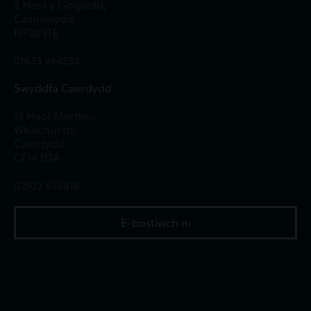
2 Heol y Gogledd,
Casnewydd,
NP20 1TE
01633 244233
Swyddfa Caerdydd
13 Heol Merthyr,
Whitchurch,
Caerdydd,
CF14 1DA
02922 676818
E-bostiwch ni