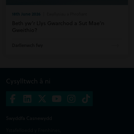
18th June 2026
| Ewyllysiau a Phrofiant
Beth yw’r Llys Gwarchod a Sut Mae’n
Gweithio?
Darllenwch fwy
Cysylltwch â ni
Swyddfa Casnewydd
Ystafelloedd y Frenhines,