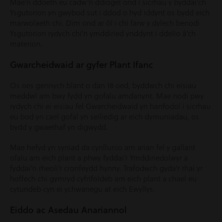
Mae’n ddoeth eu cadw’n ddiogel ond i sicrhau y byddai’ch
Ysgutorion yn gwybod sut i ddod o hyd iddynt os bydd eich
marwolaeth chi. Dim ond ar ôl i chi farw y dylech benodi
Ysgutorion rydych chi’n ymddiried ynddynt i ddelio â’ch
materion.
Gwarcheidwaid ar gyfer Plant Ifanc
Os oes gennych blant o dan 18 oed, byddwch chi eisiau
meddwl am bwy fydd yn gofalu amdanynt. Mae nodi pwy
rydych chi ei eisiau fel Gwarcheidwaid yn hanfodol i sicrhau
eu bod yn cael gofal yn seiliedig ar eich dymuniadau, os
bydd y gwaethaf yn digwydd.
Mae hefyd yn syniad da cynllunio am arian fel y gallant
ofalu am eich plant a phwy fyddai’r Ymddiriedolwyr a
fyddai’n rheoli’r cronfeydd hynny. Trafodwch gyda’r rhai yr
hoffech chi gymryd cyfrifoldeb am eich plant a chael eu
cytundeb cyn ei ychwanegu at eich Ewyllys.
Eiddo ac Asedau Anariannol