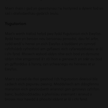
Mae’r rhain i gyd yn gwestiynau i’w hystyried a dylent fod yn
sail i drafodaethau gyda’ch teulu.
Ysgutorion
Mae’n werth trafod hefyd pwy fydd Ysgutorion eich Ewyllys.
Bydd hwn yn berson neu bersonau penodol, dau fel arfer,
sydd wedi’u henwi yn eich Ewyllys a byddant yn cymryd
cyfrifoldeb cyfreithiol am gyflawni eich cyfarwyddiadau ar ôl
i chi fynd. Rhowch wybod iddyn nhw eich bod yn dymuno
iddyn nhw ymgymryd â’r rôl hon a gwnewch yn siŵr eu bod
yn gyfforddus â hynny, cyn ychwanegu eu henwau at yr
Ewyllys.
Mae’n syniad da rhoi gwybod i’ch Ysgutorion dewisol ble
cadwch eich papurau pwysig. Meddyliwch am ddogfennu
manylion eich gwybodaeth ariannol gan gynnwys cyfrifon
banc, buddsoddiadau a pholisïau yswiriant i wneud y
broses mor hawdd â phosibl iddynt ar ôl i chi fynd.