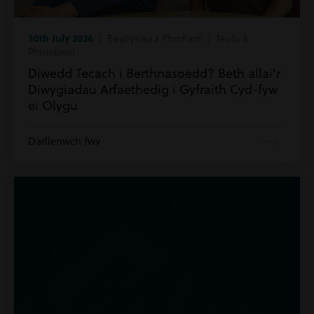
30th July 2026
| Ewyllysiau a Phrofiant | Teulu a
Phriodasol
Diwedd Tecach i Berthnasoedd? Beth allai’r
Diwygiadau Arfaethedig i Gyfraith Cyd-fyw
ei Olygu
Darllenwch fwy