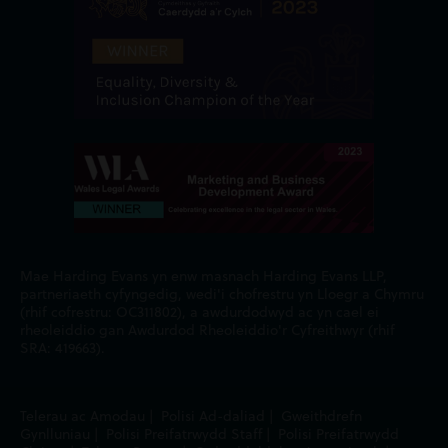
Mae Harding Evans yn enw masnach Harding Evans LLP,
partneriaeth cyfyngedig, wedi'i chofrestru yn Lloegr a Chymru
(rhif cofrestru: OC311802), a awdurdodwyd ac yn cael ei
rheoleiddio gan Awdurdod Rheoleiddio'r Cyfreithwyr (rhif
SRA: 419663).
Telerau ac Amodau
|
Polisi Ad-daliad
|
Gweithdrefn
Gynlluniau
|
Polisi Preifatrwydd Staff
|
Polisi Preifatrwydd