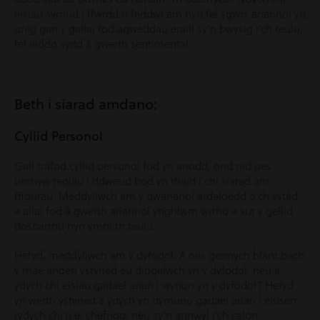
eisiau symud i ffwrdd o feddwl am hyn fel sgwrs ariannol yn
unig gan y gallai fod agweddau eraill sy’n bwysig i’ch teulu,
fel eiddo sydd â gwerth sentimental.
Beth i siarad amdano:
Cyllid Personol
Gall trafod cyllid personol fod yn anodd, ond nid oes
unrhyw reolau i ddweud bod yn rhaid i chi siarad am
ffigurau. Meddyliwch am y gwahanol ardaloedd o’ch ystâd
a allai fod â gwerth ariannol ynghlwm wrtho a sut y gellid
dosbarthu hyn ymhlith teulu.
Hefyd, meddyliwch am y dyfodol. A oes gennych blant bach
y mae angen ystyried eu diogelwch yn y dyfodol, neu a
ydych chi eisiau gadael arian i wyrion yn y dyfodol? Hefyd
yn werth ystyried a ydych yn dymuno gadael arian i elusen
rydych chi’n ei chefnogi neu sy’n annwyl i’ch calon.