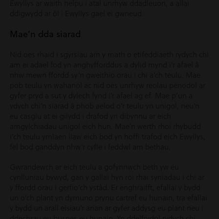
Ewyllys ar waith helpu i atal unrhyw ddadleuon, a allai
ddigwydd ar ôl i Ewyllys gael ei gwneud.
Mae’n dda siarad
Nid oes rhaid i sgyrsiau am y math o etifeddiaeth rydych chi
am ei adael fod yn anghyfforddus a dylid mynd i’r afael â
nhw mewn ffordd sy’n gweithio orau i chi a’ch teulu. Mae
pob teulu yn wahanol ac nid oes unrhyw reolau penodol ar
gyfer pryd a sut y dylech fynd i’r afael ag ef. Mae p’un a
ydych chi’n siarad â phob aelod o’r teulu yn unigol, neu’n
eu casglu at ei gilydd i drafod yn dibynnu ar eich
amgylchiadau unigol eich hun. Mae’n werth rhoi rhybudd
i’ch teulu ymlaen llaw eich bod yn hoffi trafod eich Ewyllys,
fel bod ganddyn nhw’r cyfle i feddwl am bethau.
Gwrandewch ar eich teulu a gofynnwch beth yw eu
cynlluniau bywyd, gan y gallai hyn roi rhai syniadau i chi ar
y ffordd orau i gerfio’ch ystâd. Er enghraifft, efallai y bydd
un o’ch plant yn dymuno prynu cartref eu hunain, tra efallai
y bydd un arall eisiau’r arian ar gyfer addysg eu plant neu i
ddechrau eu busnes eu hunain. Yn ddelfrydol rydych chi