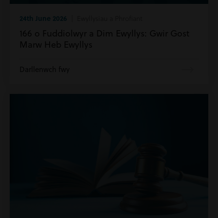
24th June 2026
| Ewyllysiau a Phrofiant
166 o Fuddiolwyr a Dim Ewyllys: Gwir Gost
Marw Heb Ewyllys
Darllenwch fwy