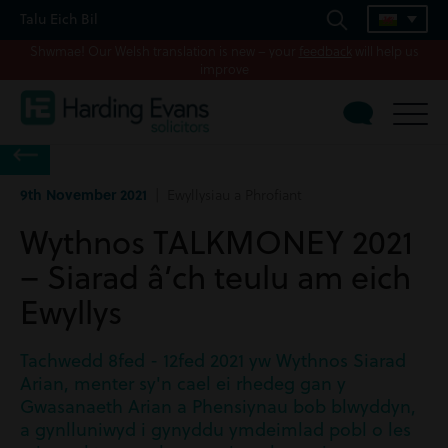
Talu Eich Bil
Shwmae! Our Welsh translation is new – your
feedback
will help us
improve
9th November 2021
| Ewyllysiau a Phrofiant
Wythnos TALKMONEY 2021
– Siarad â’ch teulu am eich
Ewyllys
Tachwedd 8fed - 12fed 2021 yw Wythnos Siarad
Arian, menter sy'n cael ei rhedeg gan y
Gwasanaeth Arian a Phensiynau bob blwyddyn,
a gynlluniwyd i gynyddu ymdeimlad pobl o les