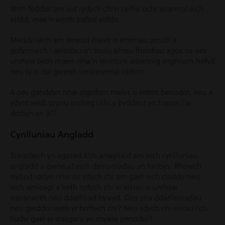
Wrth feddwl am sut rydych chi’n cerfio ochr ariannol eich
ystâd, mae’n werth trafod eiddo.
Meddyliwch am wneud rhestr o eitemau posibl a
gofynnwch i aelodau o’r teulu a/neu ffrindiau agos os oes
unrhyw beth maen nhw’n teimlo’n arbennig ynghlwm hefyd
neu sy’n dal gwerth sentimental iddynt.
A oes ganddyn nhw atgofion melys o eitem benodol, neu a
ydynt wedi prynu anrheg i chi y byddent yn hapus i’w
derbyn yn ôl?
Cynlluniau Angladd
Siaradwch yn agored â’ch anwyliaid am eich cynlluniau
angladd a gwneud eich dymuniadau yn hysbys. Rhowch
wybod iddyn nhw os ydych chi am gael eich claddu neu
eich amlosgi a beth rydych chi ei eisiau o unrhyw
wasanaeth neu ddathliad bywyd. Oes yna ddarlleniadau
neu gerddoriaeth yr hoffech chi? Neu ydych chi eisiau i’ch
lludw gael ei wasgaru yn rhywle penodol?