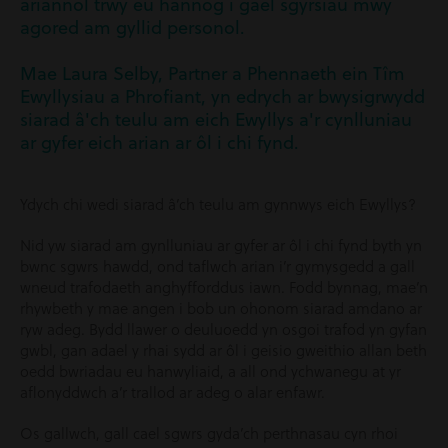
ariannol trwy eu hannog i gael sgyrsiau mwy
agored am gyllid personol.
Mae Laura Selby, Partner a Phennaeth ein Tîm
Ewyllysiau a Phrofiant, yn edrych ar bwysigrwydd
siarad â'ch teulu am eich Ewyllys a'r cynlluniau
ar gyfer eich arian ar ôl i chi fynd.
Ydych chi wedi siarad â’ch teulu am gynnwys eich Ewyllys?
Nid yw siarad am gynlluniau ar gyfer ar ôl i chi fynd byth yn
bwnc sgwrs hawdd, ond taflwch arian i’r gymysgedd a gall
wneud trafodaeth anghyfforddus iawn. Fodd bynnag, mae’n
rhywbeth y mae angen i bob un ohonom siarad amdano ar
ryw adeg. Bydd llawer o deuluoedd yn osgoi trafod yn gyfan
gwbl, gan adael y rhai sydd ar ôl i geisio gweithio allan beth
oedd bwriadau eu hanwyliaid, a all ond ychwanegu at yr
aflonyddwch a’r trallod ar adeg o alar enfawr.
Os gallwch, gall cael sgwrs gyda’ch perthnasau cyn rhoi