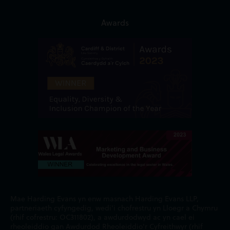
Awards
Mae Harding Evans yn enw masnach Harding Evans LLP,
partneriaeth cyfyngedig, wedi'i chofrestru yn Lloegr a Chymru
(rhif cofrestru: OC311802), a awdurdodwyd ac yn cael ei
rheoleiddio gan Awdurdod Rheoleiddio'r Cyfreithwyr (rhif