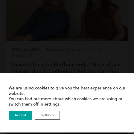
30th July 2026
| Ewyllysiau a Phrofiant | Teulu a
Phriodasol
Diwedd Tecach i Berthnasoedd? Beth allai’r
Diwygiadau Arfaethedig i Gyfraith Cyd-fyw
ei Olygu
We are using cookies to give you the best experience on our
website.
Darllenwch fwy
You can find out more about which cookies we are using or
switch them off in
settings
.
Accept
Settings