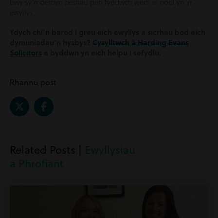
bwy sy’n derbyn pethau pan fyddwch wedi ei nodi yn yr
ewyllys.
Ydych chi’n barod i greu eich ewyllys a sicrhau bod eich
dymuniadau’n hysbys?
Cysylltwch â Harding Evans
Solicitors
a byddwn yn eich helpu i sefydlu.
Rhannu post
Related Posts |
Ewyllysiau
a Phrofiant