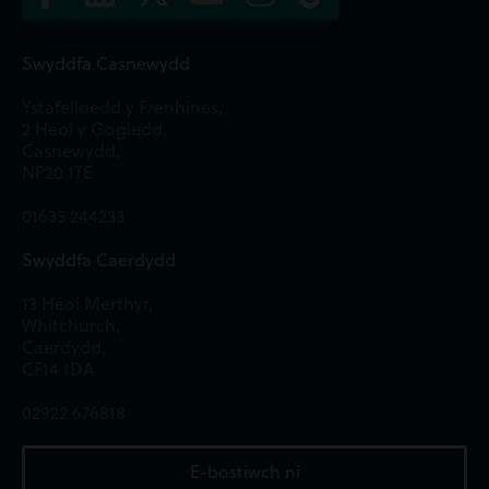
Swyddfa Casnewydd
Ystafelloedd y Frenhines,
2 Heol y Gogledd,
Casnewydd,
NP20 1TE
01633 244233
Swyddfa Caerdydd
13 Heol Merthyr,
Whitchurch,
Caerdydd,
CF14 1DA
02922 676818
E-bostiwch ni