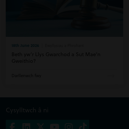
18th June 2026
| Ewyllysiau a Phrofiant
Beth yw’r Llys Gwarchod a Sut Mae’n
Gweithio?
Darllenwch fwy
Cysylltwch â ni