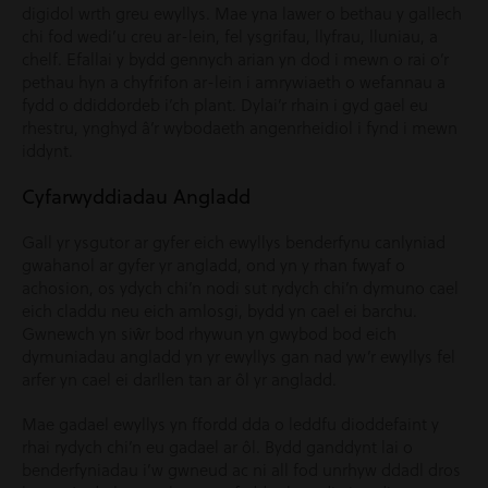
digidol wrth greu ewyllys. Mae yna lawer o bethau y gallech
chi fod wedi’u creu ar-lein, fel ysgrifau, llyfrau, lluniau, a
chelf. Efallai y bydd gennych arian yn dod i mewn o rai o’r
pethau hyn a chyfrifon ar-lein i amrywiaeth o wefannau a
fydd o ddiddordeb i’ch plant. Dylai’r rhain i gyd gael eu
rhestru, ynghyd â’r wybodaeth angenrheidiol i fynd i mewn
iddynt.
Cyfarwyddiadau Angladd
Gall yr ysgutor ar gyfer eich ewyllys benderfynu canlyniad
gwahanol ar gyfer yr angladd, ond yn y rhan fwyaf o
achosion, os ydych chi’n nodi sut rydych chi’n dymuno cael
eich claddu neu eich amlosgi, bydd yn cael ei barchu.
Gwnewch yn siŵr bod rhywun yn gwybod bod eich
dymuniadau angladd yn yr ewyllys gan nad yw’r ewyllys fel
arfer yn cael ei darllen tan ar ôl yr angladd.
Mae gadael ewyllys yn ffordd dda o leddfu dioddefaint y
rhai rydych chi’n eu gadael ar ôl. Bydd ganddynt lai o
benderfyniadau i’w gwneud ac ni all fod unrhyw ddadl dros