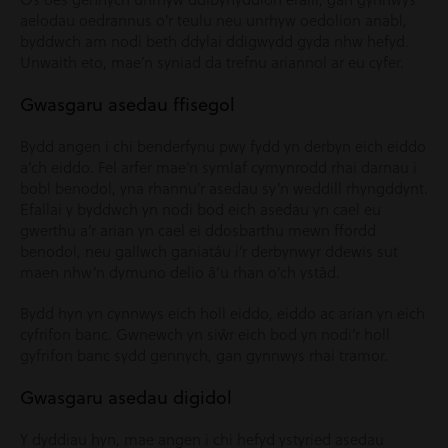
aelodau oedrannus o’r teulu neu unrhyw oedolion anabl,
byddwch am nodi beth ddylai ddigwydd gyda nhw hefyd.
Unwaith eto, mae’n syniad da trefnu ariannol ar eu cyfer.
Gwasgaru asedau ffisegol
Bydd angen i chi benderfynu pwy fydd yn derbyn eich eiddo
a’ch eiddo. Fel arfer mae’n symlaf cymynrodd rhai darnau i
bobl benodol, yna rhannu’r asedau sy’n weddill rhyngddynt.
Efallai y byddwch yn nodi bod eich asedau yn cael eu
gwerthu a’r arian yn cael ei ddosbarthu mewn ffordd
benodol, neu gallwch ganiatáu i’r derbynwyr ddewis sut
maen nhw’n dymuno delio â’u rhan o’ch ystâd.
Bydd hyn yn cynnwys eich holl eiddo, eiddo ac arian yn eich
cyfrifon banc. Gwnewch yn siŵr eich bod yn nodi’r holl
gyfrifon banc sydd gennych, gan gynnwys rhai tramor.
Gwasgaru asedau digidol
Y dyddiau hyn, mae angen i chi hefyd ystyried asedau