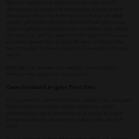
Mae eich ewyllys yn ei gwneud hi’n glir beth yw eich
dymuniadau yn achos eich marwolaeth, a bydd yn nodi
rhannu eich ystâd. Pan fydd rhywun yn marw heb adael
ewyllys, gall pethau ddod yn eithaf cymhleth gan y bydd
angen i’r gyfraith benderfynu pwy sy’n derbyn beth. Mewn
rhai achosion, gall hyn arwain at bobl rydych chi’n eu caru
yn cael eu gadael allan ac eraill, fel exes, yn derbyn rhan
fawr o’ch ystâd. Er mwyn osgoi hyn, mae angen i chi greu
ewyllys.
Beth ddylid ei gynnwys yn yr ewyllys? Dyma ychydig o
bethau y mae angen i chi eu hystyried:
Gwarcheidwaid ar gyfer Plant Ifanc
Os oes gennych unrhyw blant bach, byddwch am nodi pwy
fydd yn gofalu amdanynt. Dylech drafod hyn gyda’r
gwarcheidwaid cyn ei ychwanegu at yr ewyllys ac mae’n
syniad da cynllunio am arian fel y gallant ofalu am eich
plant.
Os oes gennych unrhyw ddibynyddion eraill, gan gynnwys