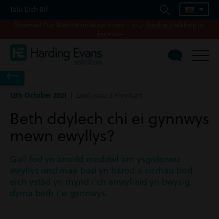
Talu Eich Bil
Shwmae! Our Welsh translation is new – your
feedback
will help us
improve
12th October 2021
| Ewyllysiau a Phrofiant
Beth ddylech chi ei gynnwys
mewn ewyllys?
Gall fod yn anodd meddwl am ysgrifennu
ewyllys ond mae bod yn barod a sicrhau bod
eich ystâd yn mynd i'ch anwyliaid yn bwysig,
dyma beth i'w gynnwys.