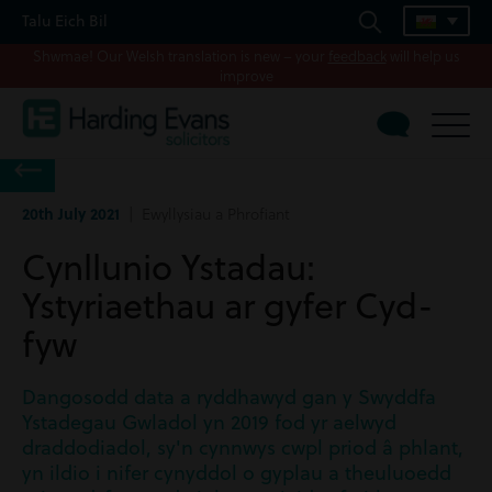
Talu Eich Bil
Shwmae! Our Welsh translation is new – your
feedback
will help us
improve
20th July 2021
| Ewyllysiau a Phrofiant
Cynllunio Ystadau:
Ystyriaethau ar gyfer Cyd-
fyw
Dangosodd data a ryddhawyd gan y Swyddfa
Ystadegau Gwladol yn 2019 fod yr aelwyd
draddodiadol, sy'n cynnwys cwpl priod â phlant,
yn ildio i nifer cynyddol o gyplau a theuluoedd