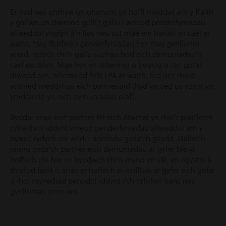
Er nad oes unrhyw un ohonom yn hoffi meddwl am y ffaith
y gallwn un diwrnod golli’r gallu i wneud penderfyniadau
allweddol ynglŷn â’n lles neu sut mae ein harian yn cael ei
wario, trwy ffurfioli’r penderfyniadau hyn trwy gynllunio
ystad, rydych chi’n gallu sicrhau bod eich dymuniadau’n
cael eu dilyn. Mae hyn yn arbennig o bwysig o ran gofal
diwedd oes, oherwydd heb LPA ar waith, nid oes rhaid
ystyried meddyliau eich partneriaid (hyd yn oed os ydynt yn
ymddiried yn eich dymuniadau olaf).
Byddai enwi eich partner fel eich Atwrnai yn rhoi’r platfform
cyfreithiol iddynt wneud penderfyniadau allweddol am y
bywyd rydych chi wedi’i adeiladu gyda’ch gilydd. Gallwch
rannu gyda’ch partner eich dymuniadau ar gyfer ble yr
hoffech chi fyw os byddwch chi’n mynd yn sâl, yn ogystal â
thrafod faint o arian yr hoffech ei neilltuo ar gyfer eich gofal
a rhoi mynediad penodol iddynt i’ch cyfrifon banc neu
gynlluniau pensiwn.