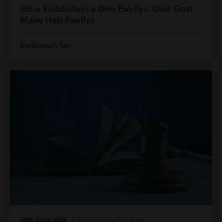
166 o Fuddiolwyr a Dim Ewyllys: Gwir Gost
Marw Heb Ewyllys
Darllenwch fwy
18th June 2026
| Ewyllysiau a Phrofiant