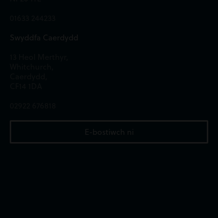
01633 244233
Swyddfa Caerdydd
13 Heol Merthyr,
Whitchurch,
Caerdydd,
CF14 1DA
02922 676818
E-bostiwch ni