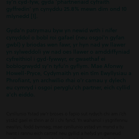
sy'n cyd-fyw, gyda 'phartneriaid cyfraith
gyffredin' yn cynyddu 25.8% mewn dim ond 10
mlynedd [1].
Gyda'n patrymau byw yn newid wrth i nifer
cynyddol o bobl roi gafael (neu osgoi'n gyfan
gwbl) y briodas wen fawr, yr hyn nad yw llawer
yn sylweddoli yw nad oes llawer o amddiffyniad
cyfreithiol i gyd-fywwyr, er gwaethaf ei
boblogrwydd sy'n tyfu'n gyflym. Mae Afonwy
Howell-Pryce, Cydymaith yn ein tîm Ewyllysiau a
Phrofiant, yn archwilio rhai o'r camau y dylech
eu cymryd i osgoi peryglu'ch partner, eich cyllid
a'ch eiddo.
Cynllunio Ystad yw’r broses o fapio sut rydych chi am i’ch
ystâd gael ei thrin ar ôl i chi fynd. Yn wahanol i ysgrifennu
ewyllys, fodd bynnag, mae cynllunio ystad yn mynd y tu
hwnt i rannu eich cartref neu gyllid a hefyd yn gwneud