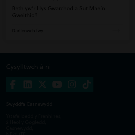
Beth yw’r Llys Gwarchod a Sut Mae’n
Gweithio?
Darllenwch fwy
Cysylltwch â ni
Swyddfa Casnewydd
Ystafelloedd y Frenhines,
2 Heol y Gogledd,
Casnewydd,
NP20 1TE