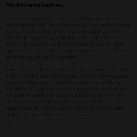
Ymddiriedolaethau
Os oes gennych blant – naill ai gyda’ch partner neu o
berthynas flaenorol, mae sefydlu ymddiriedolaeth yn ffordd
wych o reoli eich cyllid, gan sicrhau bod gan eich plant
ffynhonnell incwm warchodedig y gellir ei defnyddio i
ariannu eu haddysg neu ei roi fel cyfandaliad ar ôl iddynt
gyrraedd oedolyn – i helpu gyda gosod blaendal ar dŷ neu
gyfrannu tuag at gar, Er enghraifft.
Fodd bynnag, gallai’r amddiffyniad y mae ymddiriedolaeth
ei gynnig hefyd achosi problemau i’ch partner sy’n goroesi,
gan na fydd ganddynt unrhyw fynediad i’r cronfeydd hyn.
Os, ar ôl i chi fynd, maent yn taro anawsterau ariannol (yn
enwedig os oeddent yn ariannol ddibynnol arnoch chi),
gallent wynebu problemau difrifol, gan gynnwys
digartrefedd, felly mae’n werth rhoi rhywfaint o ystyriaeth
ofalus i sut rydych chi’n rheoli eich arian.
**