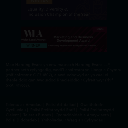
Mae Harding Evans yn enw masnach Harding Evans LLP,
partneriaeth cyfyngedig, wedi'i chofrestru yn Lloegr a Chymru
(rhif cofrestru: OC311802), a awdurdodwyd ac yn cael ei
rheoleiddio gan Awdurdod Rheoleiddio'r Cyfreithwyr (rhif
SRA: 419663).
Telerau ac Amodau
|
Polisi Ad-daliad
|
Gweithdrefn
Gynlluniau
|
Polisi Preifatrwydd Staff
|
Polisi Preifatrwydd
Cleient
|
Telerau Busnes
|
Cydraddoldeb a Amrywiaeth
|
Polisi Diddordeb
|
Ymholiadau'r Wasg a'r Cyfryngau
|