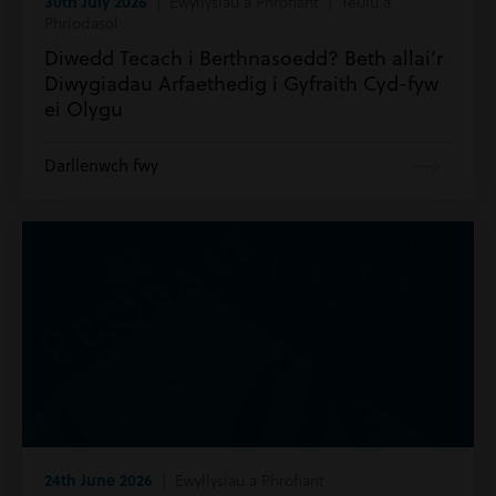
30th July 2026
| Ewyllysiau a Phrofiant | Teulu a
Phriodasol
Diwedd Tecach i Berthnasoedd? Beth allai’r
Diwygiadau Arfaethedig i Gyfraith Cyd-fyw
ei Olygu
Darllenwch fwy
24th June 2026
| Ewyllysiau a Phrofiant