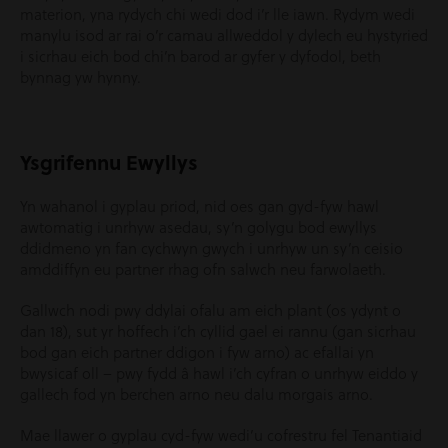
materion, yna rydych chi wedi dod i’r lle iawn. Rydym wedi
manylu isod ar rai o’r camau allweddol y dylech eu hystyried
i sicrhau eich bod chi’n barod ar gyfer y dyfodol, beth
bynnag yw hynny.
Ysgrifennu Ewyllys
Yn wahanol i gyplau priod, nid oes gan gyd-fyw hawl
awtomatig i unrhyw asedau, sy’n golygu bod ewyllys
ddidmeno yn fan cychwyn gwych i unrhyw un sy’n ceisio
amddiffyn eu partner rhag ofn salwch neu farwolaeth.
Gallwch nodi pwy ddylai ofalu am eich plant (os ydynt o
dan 18), sut yr hoffech i’ch cyllid gael ei rannu (gan sicrhau
bod gan eich partner ddigon i fyw arno) ac efallai yn
bwysicaf oll – pwy fydd â hawl i’ch cyfran o unrhyw eiddo y
gallech fod yn berchen arno neu dalu morgais arno.
Mae llawer o gyplau cyd-fyw wedi’u cofrestru fel Tenantiaid