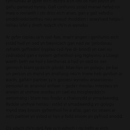
cynlluniau ar gyfer eich iechyd a’ch lles os nad ydych yn
gallu gwneud hynny. Gall cynllunio ystad manwl hefyd roi
mwy o reolaeth i chi dros eich arian, gan y gall sefydlu
ymddiriedolaethau neu wneud rhoddion i anwyliaid helpu i
leihau lefel y dreth rydych chi’n ei wynebu.
Ar gyfer cyplau sy’n cyd-fyw, mae’r angen i gynllunio eich
ystâd hyd yn oed yn bwysicach gan nad yw ‘priodasau
cyfraith gyffredin’ (cyplau cyd-fyw di-briod) yn cael eu
cydnabod gan y system gyfreithiol yng Nghymru a Lloegr,
waeth beth yw hyd y berthynas a hyd yn oed os oes
gennych blant gyda’ch gilydd. Mae hyn yn golygu, pe bai
un person yn mynd yn analluog neu’n marw heb gynllun ar
waith, gallai’r partner sy’n goroesi wynebu anawsterau
personol ac ariannol enfawr – gyda’r rheolau intestacy yn
arwain at unrhyw asedau yn cael eu trosglwyddo’n
awtomatig i blant neu frodyr a chwiorydd yr ymadawedig.
Byddai unrhyw heriau i ystâd yr ymadawedig yn golygu
mynd trwy broses gyfreithiol hir a allai, gan roi straen ar
eich partner yn ystod yr hyn a fydd eisoes yn gyfnod anodd.
Os ydych chi’n gyd-fyw sy’n edrych i roi trefn ar eich