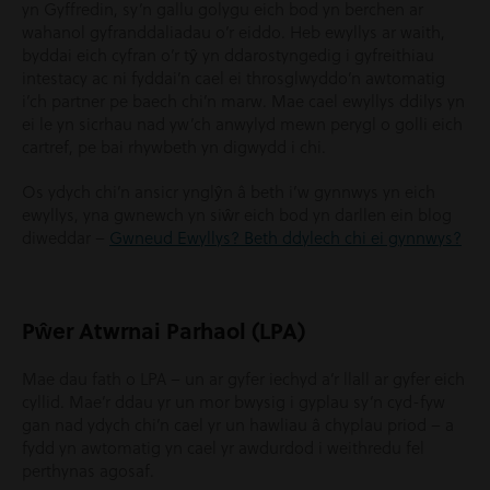
yn Gyffredin, sy’n gallu golygu eich bod yn berchen ar
wahanol gyfranddaliadau o’r eiddo. Heb ewyllys ar waith,
byddai eich cyfran o’r tŷ yn ddarostyngedig i gyfreithiau
intestacy ac ni fyddai’n cael ei throsglwyddo’n awtomatig
i’ch partner pe baech chi’n marw. Mae cael ewyllys ddilys yn
ei le yn sicrhau nad yw’ch anwylyd mewn perygl o golli eich
cartref, pe bai rhywbeth yn digwydd i chi.
Os ydych chi’n ansicr ynglŷn â beth i’w gynnwys yn eich
ewyllys, yna gwnewch yn siŵr eich bod yn darllen ein blog
diweddar –
Gwneud Ewyllys? Beth ddylech chi ei gynnwys?
Pŵer Atwrnai Parhaol (LPA)
Mae dau fath o LPA – un ar gyfer iechyd a’r llall ar gyfer eich
cyllid. Mae’r ddau yr un mor bwysig i gyplau sy’n cyd-fyw
gan nad ydych chi’n cael yr un hawliau â chyplau priod – a
fydd yn awtomatig yn cael yr awdurdod i weithredu fel
perthynas agosaf.