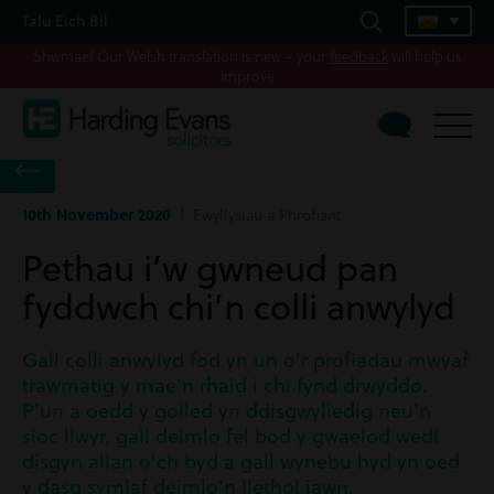
Talu Eich Bil
Shwmae! Our Welsh translation is new – your
feedback
will help us
improve
10th November 2020
| Ewyllysiau a Phrofiant
Pethau i’w gwneud pan
fyddwch chi’n colli anwylyd
Gall colli anwylyd fod yn un o'r profiadau mwyaf
trawmatig y mae'n rhaid i chi fynd drwyddo.
P'un a oedd y golled yn ddisgwyliedig neu'n
sioc llwyr, gall deimlo fel bod y gwaelod wedi
disgyn allan o'ch byd a gall wynebu hyd yn oed
y dasg symlaf deimlo'n llethol iawn.