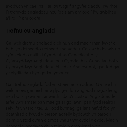
Byddwch yn cael naill ai ‘tystysgrif ar gyfer claddu’ i’w rhoi
i’r trefnydd angladdau neu ‘gais am amlosgi’ i’w gwblhau
a’i roi i’r amlosgfa.
Trefnu eu angladd
Gallwch drefnu angladd eich hun ond mae’r rhan fwyaf o
bobl yn defnyddio trefnydd angladdau. Ceisiwch ddewis un
sy’n aelod o naill ai Cymdeithas Genedlaethol y
Cyfarwyddwyr Angladdau neu Gymdeithas Genedlaethol y
Cyfarwyddwyr Angladdau Allied ac Annibynnol, gan fod gan
y sefydliadau hyn godau ymarfer.
Gall trefnu angladd fod yn straen ac yn ddrud. Gwiriwch i
weld a oes gan eich anwylyd gynllun angladd rhagdaledig
neu bolisi yswiriant ar waith i dalu’r costau. Angladdau fel
arfer yw’r amser pan mae galar go iawn, pan fydd realiti’r
sefyllfa yn taro’r teulu. Fodd bynnag, gallant hefyd fod yn
ddathliad o fywyd y person ac felly byddwch yn barod i
deimlo ystod gyfan o emosiynau trwy gydol y dydd. Mae’n
debygol y byddwch chi’n teimlo’n emosiynol wedi’i