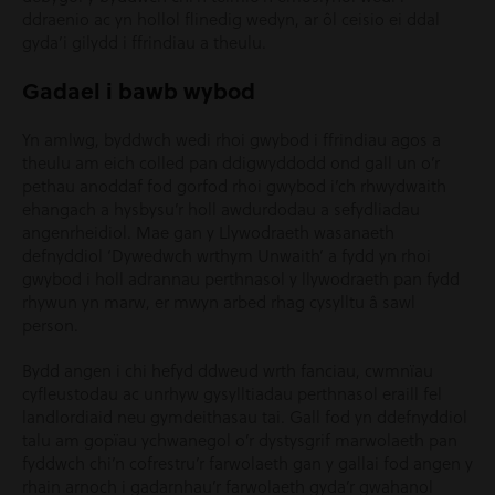
ddraenio ac yn hollol flinedig wedyn, ar ôl ceisio ei ddal
gyda’i gilydd i ffrindiau a theulu.
Gadael i bawb wybod
Yn amlwg, byddwch wedi rhoi gwybod i ffrindiau agos a
theulu am eich colled pan ddigwyddodd ond gall un o’r
pethau anoddaf fod gorfod rhoi gwybod i’ch rhwydwaith
ehangach a hysbysu’r holl awdurdodau a sefydliadau
angenrheidiol. Mae gan y Llywodraeth wasanaeth
defnyddiol ‘Dywedwch wrthym Unwaith’ a fydd yn rhoi
gwybod i holl adrannau perthnasol y llywodraeth pan fydd
rhywun yn marw, er mwyn arbed rhag cysylltu â sawl
person.
Bydd angen i chi hefyd ddweud wrth fanciau, cwmnïau
cyfleustodau ac unrhyw gysylltiadau perthnasol eraill fel
landlordiaid neu gymdeithasau tai. Gall fod yn ddefnyddiol
talu am gopïau ychwanegol o’r dystysgrif marwolaeth pan
fyddwch chi’n cofrestru’r farwolaeth gan y gallai fod angen y
rhain arnoch i gadarnhau’r farwolaeth gyda’r gwahanol