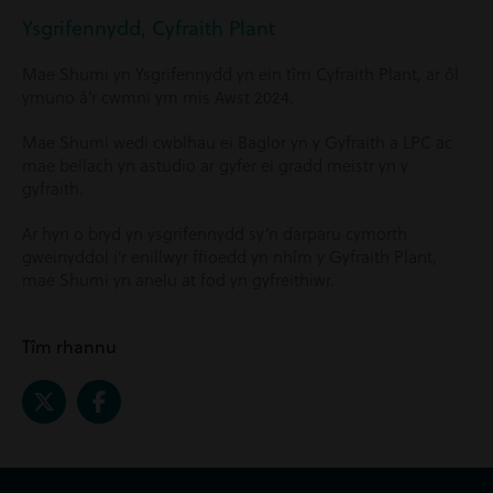
Ysgrifennydd, Cyfraith Plant
Mae Shumi yn Ysgrifennydd yn ein tîm Cyfraith Plant, ar ôl
ymuno â’r cwmni ym mis Awst 2024.
Mae Shumi wedi cwblhau ei Baglor yn y Gyfraith a LPC ac
mae bellach yn astudio ar gyfer ei gradd meistr yn y
gyfraith.
Ar hyn o bryd yn ysgrifennydd sy’n darparu cymorth
gweinyddol i’r enillwyr ffioedd yn nhîm y Gyfraith Plant,
mae Shumi yn anelu at fod yn gyfreithiwr.
Tîm rhannu