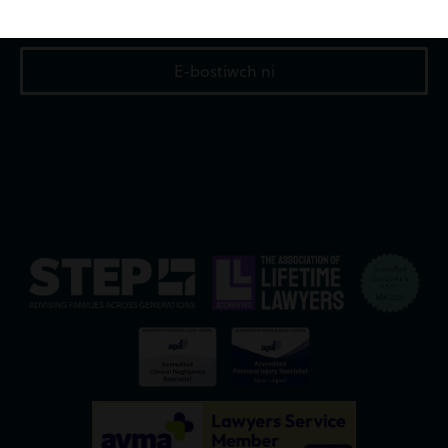
02922 676818
E-bostiwch ni