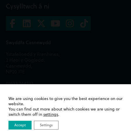
Cysylltwch â ni
Swyddfa Casnewydd
Ystafelloedd y Frenhines,
2 Heol y Gogledd,
Casnewydd,
NP20 1TE
01633 244233
Swyddfa Caerdydd
We are using cookies to give you the best experience on our
website.
13 Heol Merthyr,
You can find out more about which cookies we are using or
Whitchurch,
switch them off in
settings
.
Caerdydd,
CF14 1DA
Accept
Settings