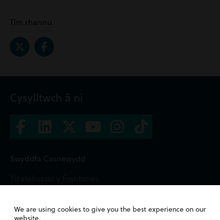
Tîm rhannu
Cysylltwch â ni
Swyddfa Casnewydd
Ystafelloedd y Frenhines,
2 Heol y Gogledd,
Casnewydd,
NP20 1TE
We are using cookies to give you the best experience on our
website.