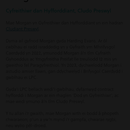
Cyfreithiwr dan Hyfforddiant, Cludo Preswyl
Mae Morgan yn Gyfreithiwr dan Hyfforddiant yn ein hadran
Cludiant Preswyl
.
Dyma ail gyfnod Morgan gyda Harding Evans. Ar ôl
cwblhau ei radd israddedig yn y Gyfraith ym Mhrifysgol
Caerdydd yn 2022, ymunodd Morgan â’n tîm Cyfraith
Gyhoeddus ac Ymgyfreitha Preifat lle treuliodd 12 mis yn
gweithio fel Paragyfreithiol. Yn 2023, dychwelodd Morgan i
astudio amser llawn, gan ddychwelyd i Brifysgol Caerdydd i
gwblhau ei LPC.
Gyda’i LPC bellach wedi’i gwblhau, dyfarnwyd contract
hyfforddi i Morgan ar ein rhaglen ‘Dod yn Gyfreithiwr’, ac
mae wedi ymuno â’n tîm Cludo Preswyl.
Y tu allan i’r gwaith, mae Morgan wrth ei bodd â phopeth
chwaraeon; p’un a yw’n mynd i’r gampfa, chwarae rygbi,
neu wylio pêl-droed.