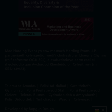
Mae Harding Evans yn enw masnach Harding Evans LLP,
partneriaeth cyfyngedig, wedi'i chofrestru yn Lloegr a Chymru
(rhif cofrestru: OC311802), a awdurdodwyd ac yn cael ei
rheoleiddio gan Awdurdod Rheoleiddio'r Cyfreithwyr (rhif
SRA: 419663).
Telerau ac Amodau
|
Polisi Ad-daliad
|
Gweithdrefn
Gynlluniau
|
Polisi Preifatrwydd Staff
|
Polisi Preifatrwydd
Cleient
|
Telerau Busnes
|
Cydraddoldeb a Amrywiaeth
|
Polisi Diddordeb
|
Ymholiadau'r Wasg a'r Cyfryngau
|
Developed by Bopgun Design