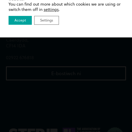
01633 244233
You can find out more about which cookies we are using or
switch them off in
settings
.
Swyddfa Caerdydd
Accept
Settings
13 Heol Merthyr,
Whitchurch,
Caerdydd,
CF14 1DA
02922 676818
E-bostiwch ni