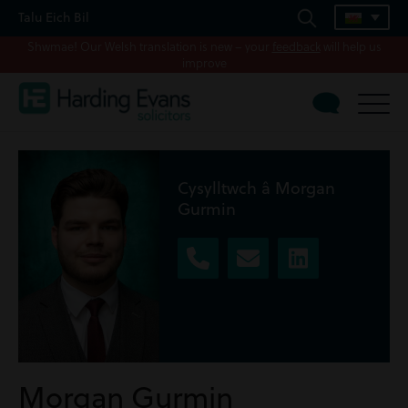
Talu Eich Bil
Shwmae! Our Welsh translation is new – your
feedback
will help us
improve
Cysylltwch â Morgan
Gurmin
Morgan Gurmin