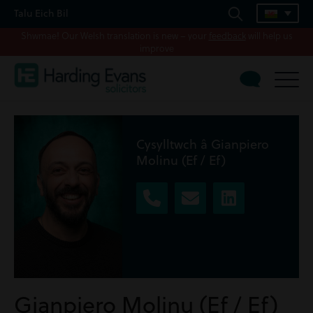
Talu Eich Bil
Shwmae! Our Welsh translation is new – your
feedback
will help us
improve
Cysylltwch â Gianpiero
Molinu (Ef / Ef)
Gianpiero Molinu (Ef / Ef)