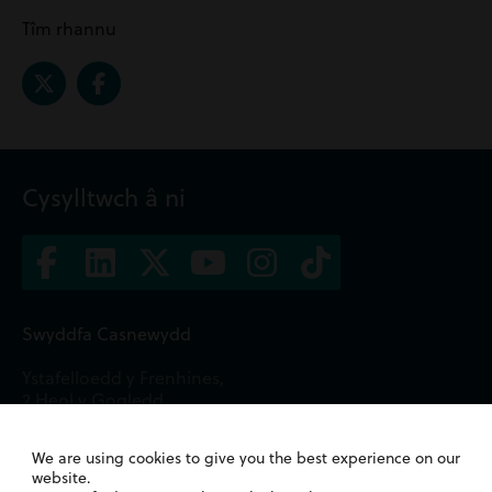
Tîm rhannu
Cysylltwch â ni
Swyddfa Casnewydd
Ystafelloedd y Frenhines,
2 Heol y Gogledd,
Casnewydd,
NP20 1TE
We are using cookies to give you the best experience on our
website.
01633 244233