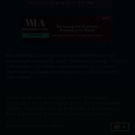
Mae Harding Evans yn enw masnach Harding Evans LLP,
partneriaeth cyfyngedig, wedi'i chofrestru yn Lloegr a Chymru
(rhif cofrestru: OC311802), a awdurdodwyd ac yn cael ei
rheoleiddio gan Awdurdod Rheoleiddio'r Cyfreithwyr (rhif
SRA: 419663).
Telerau ac Amodau
|
Polisi Ad-daliad
|
Gweithdrefn
Gynlluniau
|
Polisi Preifatrwydd Staff
|
Polisi Preifatrwydd
Cleient
|
Telerau Busnes
|
Cydraddoldeb a Amrywiaeth
|
Polisi Diddordeb
|
Ymholiadau'r Wasg a'r Cyfryngau
|
Developed by Bopgun Design