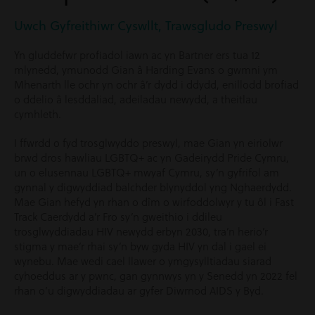
Uwch Gyfreithiwr Cyswllt, Trawsgludo Preswyl
Yn gluddefwr profiadol iawn ac yn Bartner ers tua 12
mlynedd, ymunodd Gian â Harding Evans o gwmni ym
Mhenarth lle ochr yn ochr â’r dydd i ddydd, enillodd brofiad
o ddelio â lesddaliad, adeiladau newydd, a theitlau
cymhleth.
I ffwrdd o fyd trosglwyddo preswyl, mae Gian yn eiriolwr
brwd dros hawliau LGBTQ+ ac yn Gadeirydd Pride Cymru,
un o elusennau LGBTQ+ mwyaf Cymru, sy’n gyfrifol am
gynnal y digwyddiad balchder blynyddol yng Nghaerdydd.
Mae Gian hefyd yn rhan o dîm o wirfoddolwyr y tu ôl i Fast
Track Caerdydd a’r Fro sy’n gweithio i ddileu
trosglwyddiadau HIV newydd erbyn 2030, tra’n herio’r
stigma y mae’r rhai sy’n byw gyda HIV yn dal i gael ei
wynebu. Mae wedi cael llawer o ymgysylltiadau siarad
cyhoeddus ar y pwnc, gan gynnwys yn y Senedd yn 2022 fel
rhan o’u digwyddiadau ar gyfer Diwrnod AIDS y Byd.