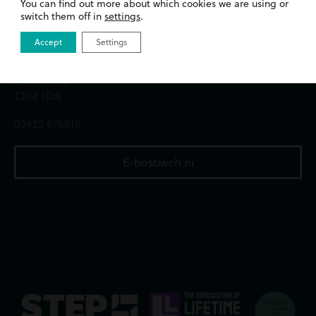
You can find out more about which cookies we are using or
switch them off in
settings
.
Swyddfa Caerdydd
Accept
Settings
13 Heol Merthyr,
Whitchurch,
Caerdydd,
CF14 1DA
02922 676818
E-bostiwch ni