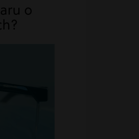
aru o
ch?