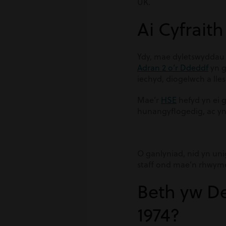
UK.
Ai Cyfrait
Ydy, mae dyletswyddau 
Adran 2 o’r Ddeddf
yn g
iechyd, diogelwch a lle
Mae’r
HSE
hefyd yn ei g
hunangyflogedig, ac yn
O ganlyniad, nid yn un
staff ond mae’n rhwymedi
Beth yw De
1974?