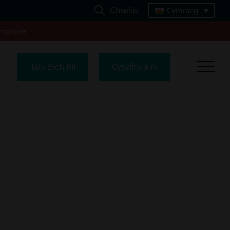
Chwilio
Cymraeg
improve
Talu Eich Bil
Cysylltu â ni