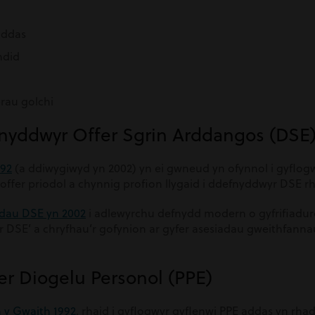
addas
ndid
erau golchi
fnyddwyr Offer Sgrin Arddangos (DSE
992
(a ddiwygiwyd yn 2002) yn ei gwneud yn ofynnol i gyflogw
ffer priodol a chynnig profion llygaid i ddefnyddwyr DSE r
dau DSE yn 2002
i adlewyrchu defnydd modern o gyfrifiadur
r DSE’ a chryfhau’r gofynion ar gyfer asesiadau gweithfannau
er Diogelu Personol (PPE)
 y Gwaith 1992
, rhaid i gyflogwyr gyflenwi PPE addas yn rha