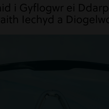
id i Gyflogwr ei Ddarp
aith Iechyd a Diogelw