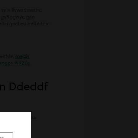
 sy’n llywodraethu
 gyflogwyr, gan
lai gael eu heffeithio
eithle,
megis
angos 1992 (a
an Ddeddf
ae cyfrifoldebau