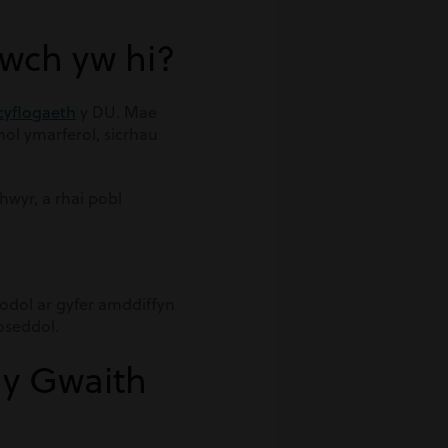
lwch yw hi?
cyflogaeth
y DU. Mae
ol ymarferol, sicrhau
hwyr, a rhai pobl
odol ar gyfer amddiffyn
roseddol.
 y Gwaith