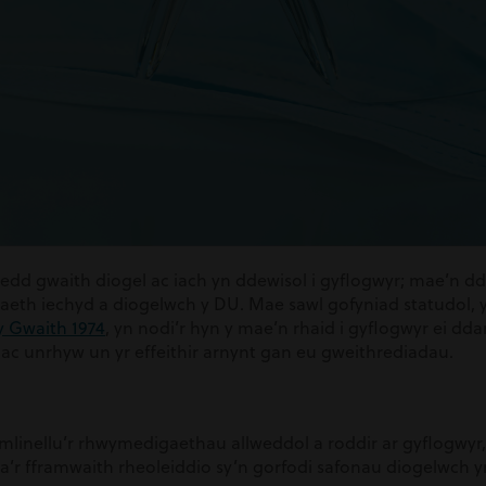
dd gwaith diogel ac iach yn ddewisol i gyflogwyr; mae’n dd
aeth iechyd a diogelwch y DU. Mae sawl gofyniad statudol,
y Gwaith 1974
, yn nodi’r hyn y mae’n rhaid i gyflogwyr ei dd
ac unrhyw un yr effeithir arnynt gan eu gweithrediadau.
mlinellu’r rhwymedigaethau allweddol a roddir ar gyflogwyr
, a’r fframwaith rheoleiddio sy’n gorfodi safonau diogelwch y