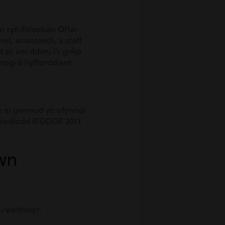
n cyfrifoldebau Offer
ol, asiantaeth, a staff
d ac am ddim, i’r grŵp
fnogi â hyfforddiant.
 ei gwneud yn ofynnol
Disodlodd RIDDOR 2013
wn
i weithwyr: