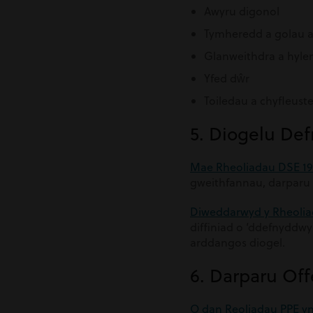
Awyru digonol
Tymheredd a golau 
Glanweithdra a hyle
Yfed dŵr
Toiledau a chyfleust
5. Diogelu De
Mae Rheoliadau DSE 1
gweithfannau, darparu o
Diweddarwyd y Rheolia
diffiniad o ‘ddefnyddwy
arddangos diogel.
6. Darparu Off
O dan Reoliadau PPE yn