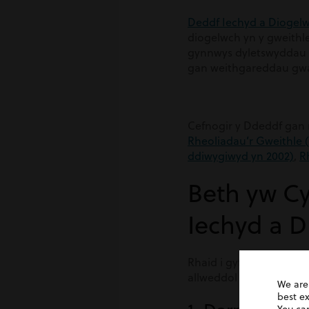
Deddf Iechyd a Diogel
diogelwch yn y gweithle
gynnwys dyletswyddau i 
gan weithgareddau gwait
Cefnogir y Ddeddf gan 
Rheoliadau’r Gweithle (
ddiwygiwyd yn 2002)
,
R
Beth yw Cy
Iechyd a D
Rhaid i gyflogwyr fabwy
allweddol yn cynnwys:
We are
best e