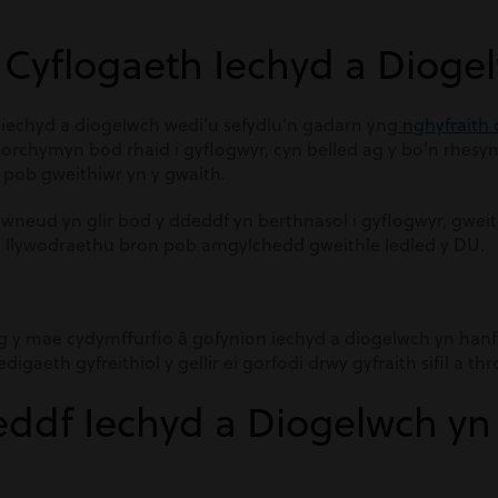
h Cyflogaeth Iechyd a Dioge
iechyd a diogelwch wedi’u sefydlu’n gadarn yng
nghyfraith 
orchymyn bod rhaid i gyflogwyr, cyn belled ag y bo’n rhesym
s pob gweithiwr yn y gwaith.
wneud yn glir bod y ddeddf yn berthnasol i gyflogwyr, gweit
 llywodraethu bron pob amgylchedd gweithle ledled y DU.
ig y mae cydymffurfio â gofynion iechyd a diogelwch yn hanf
gaeth gyfreithiol y gellir ei gorfodi drwy gyfraith sifil a th
ddf Iechyd a Diogelwch yn