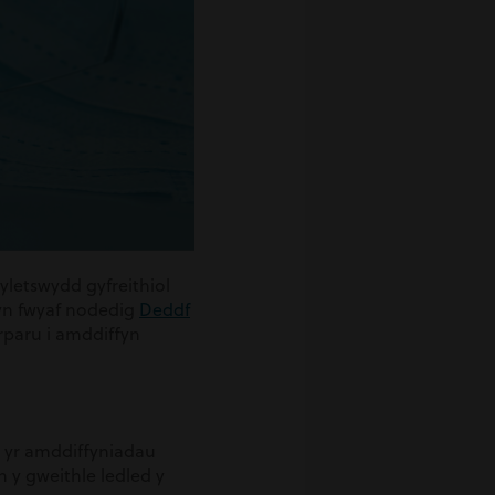
yletswydd gyfreithiol
 yn fwyaf nodedig
Deddf
arparu i amddiffyn
, yr amddiffyniadau
n y gweithle ledled y