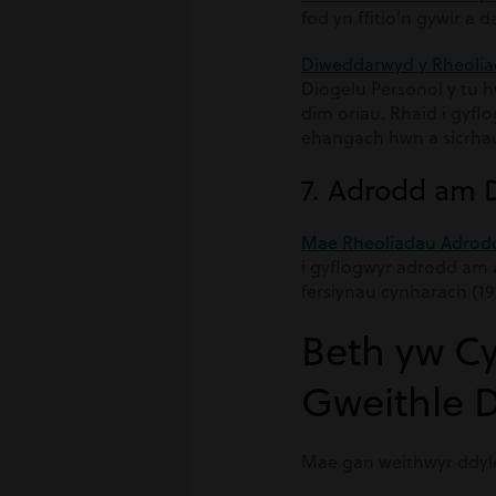
fod yn ffitio’n gywir a 
Diweddarwyd y Rheoliad
Diogelu Personol y tu hw
dim oriau. Rhaid i gyfl
ehangach hwn a sicrhau e
7. Adrodd am
Mae Rheoliadau Adrodd
i gyflogwyr adrodd am
fersiynau cynharach (1
Beth yw C
Gweithle 
Mae gan weithwyr ddyle