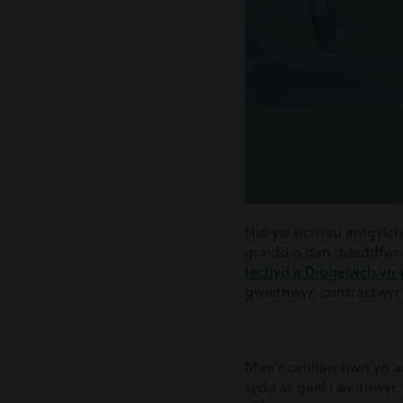
Nid yw sicrhau amgylche
graidd o dan ddeddfwri
Iechyd a Diogelwch yn 
gweithwyr, contractwyr 
Mae’r canllaw hwn yn a
sydd ar gael i weithwyr