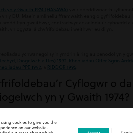
wch yn y Gwaith 1974 (HASAWA)
yw’r ddeddfwriaeth sylfaenol
 yn y DU. Mae’n amlinellu fframwaith eang o gyfrifoldebau i
amddiffyn gweithwyr, contractwyr ac aelodau’r cyhoedd a al
h, yn ogystal â chyfrifoldebau i weithwyr eu dilyn.
reoliadau ychwanegol sy’n ymdrin â risgiau penodol yn y gw
Iechyd, Diogelwch a Lles) 1992
,
Rheoliadau Offer Sgrin Ardd
heoliadau PPE 1992
, a
RIDDOR 1995
.
frifoldebau’r Cyflogwr o d
iogelwch yn y Gwaith 1974?
siadu dull rhagweithiol a strwythuredig o reoli diogelwch. M
 using cookies to give you the
xperience on our website.