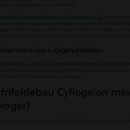
darparu hyfforddiant ar ei ddefnydd.
au Offer Diogelu Personol yn y Gwaith yn 2022
, gan ymesty
nt i weithwyr i gynnwys pob ‘gweithiwr’, megis staff achlysur
ogwyr bellach ddarparu Offer Diogelu Personol addas, yn rha
i fod yn cael ei gynnal a’i gadw’n ddigonol, ei ffitio, a’i ge
 Ddamweiniau a Digwyddiadau
 Anafiadau, Clefydau a Digwyddiadau Peryglus (RIDDOR)
yn
 anafiadau, afiechydon a digwyddiadau peryglus penodol. 
995, ac ati) ac mae’n parhau mewn grym.
yfrifoldebau Cyflogeion me
Diogel?
tswyddau cyfreithiol hefyd. Mae’r
HSE
yn nodi bod yn rhaid 