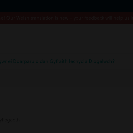
! Our Welsh translation is new – your
feedback
will help us 
gwr ei Ddarparu o dan Gyfraith Iechyd a Diogelwch?
yflogaeth