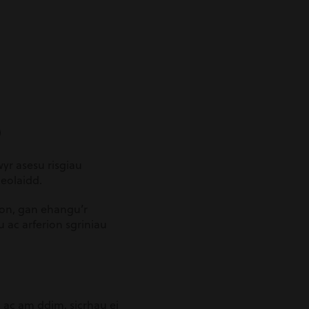
)
yr asesu risgiau
heolaidd.
on, gan ehangu’r
 ac arferion sgriniau
d ac am ddim, sicrhau ei