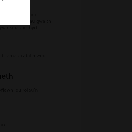
gs
h ac offer diogel.
annau a systemau gwaith
yw risgiau iechyd.
yd camau i atal niwed
aeth
yflawni eu rolau’n
aru: